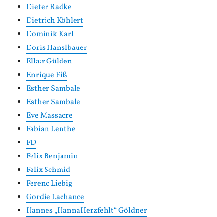
Dieter Radke
Dietrich Köhlert
Dominik Karl
Doris Hanslbauer
Ella:r Gülden
Enrique Fiß
Esther Sambale
Esther Sambale
Eve Massacre
Fabian Lenthe
FD
Felix Benjamin
Felix Schmid
Ferenc Liebig
Gordie Lachance
Hannes „HannaHerzfehlt“ Göldner