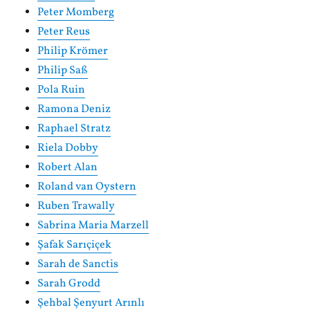
Peter Momberg
Peter Reus
Philip Krömer
Philip Saß
Pola Ruin
Ramona Deniz
Raphael Stratz
Riela Dobby
Robert Alan
Roland van Oystern
Ruben Trawally
Sabrina Maria Marzell
Şafak Sarıçiçek
Sarah de Sanctis
Sarah Grodd
Şehbal Şenyurt Arınlı