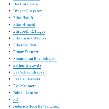
Die Hoteltiere
Dinçer Güçyeter
Elias Hauck
Elias Hirschl
Elisabeth R. Hager
Ella Carina Werner
Ella:r Gülden
Elmar Tannert
Erasmus zu Rövershagen
Esther Gleuwitz
Eva Schwindsackel
Eva Szulkowski
Eve Massacre
Fabian Lenthe
FD
Federico "Pico Be" Sanchez