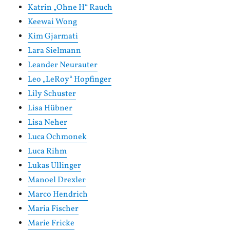
Katrin „Ohne H“ Rauch
Keewai Wong
Kim Gjarmati
Lara Sielmann
Leander Neurauter
Leo „LeRoy“ Hopfinger
Lily Schuster
Lisa Hübner
Lisa Neher
Luca Ochmonek
Luca Rihm
Lukas Ullinger
Manoel Drexler
Marco Hendrich
Maria Fischer
Marie Fricke