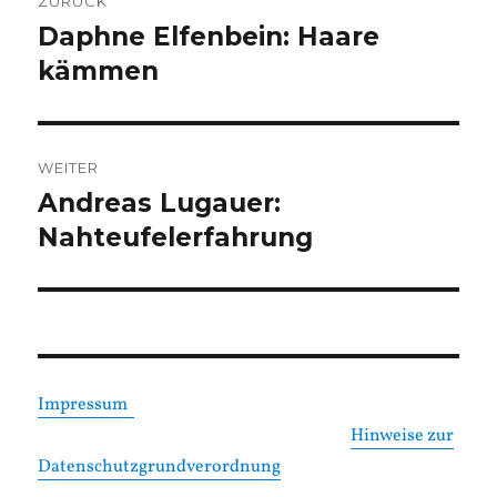
ZURÜCK
Daphne Elfenbein: Haare
Vorheriger
Beitrag:
kämmen
WEITER
Andreas Lugauer:
Nächster
Beitrag:
Nahteufelerfahrung
Impressum
Hinweise zur
Datenschutzgrundverordnung