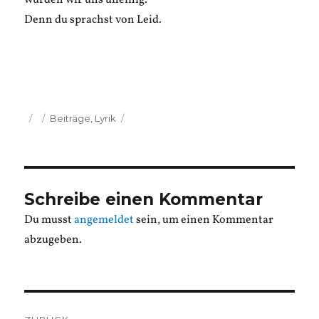
wurden wir uns uneinig.
Denn du sprachst von Leid.
Veröffentlicht
Kategorien
Beiträge
,
Lyrik
am
Schreibe einen Kommentar
Du musst
angemeldet
sein, um einen Kommentar
abzugeben.
Beitragsnavigation