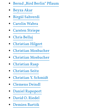
Bernd „Bird Berlin“ Pflaum
Beyza Akar
Birgül Sahverdi
Carolin Wabra
Carsten Striepe
Chris Bellaj
Christian Hilgert
Christian Mosbacher
Christian Mosbacher
Christian Rasp
Christian Seitz
Christian Y. Schmidt
Clemens Deindl
Daniel Rapoport
David O. Riedel
Demien Bartók