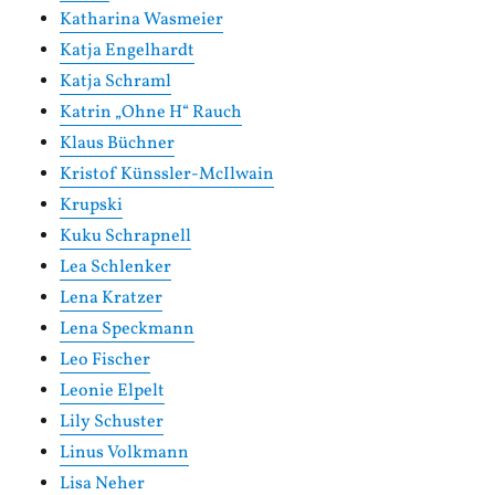
Katharina Wasmeier
Katja Engelhardt
Katja Schraml
Katrin „Ohne H“ Rauch
Klaus Büchner
Kristof Künssler-McIlwain
Krupski
Kuku Schrapnell
Lea Schlenker
Lena Kratzer
Lena Speckmann
Leo Fischer
Leonie Elpelt
Lily Schuster
Linus Volkmann
Lisa Neher