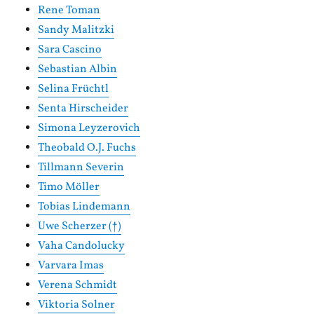
Rene Toman
Sandy Malitzki
Sara Cascino
Sebastian Albin
Selina Früchtl
Senta Hirscheider
Simona Leyzerovich
Theobald O.J. Fuchs
Tillmann Severin
Timo Möller
Tobias Lindemann
Uwe Scherzer (†)
Vaha Candolucky
Varvara Imas
Verena Schmidt
Viktoria Solner