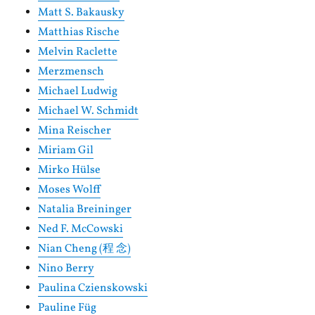
Matt S. Bakausky
Matthias Rische
Melvin Raclette
Merzmensch
Michael Ludwig
Michael W. Schmidt
Mina Reischer
Miriam Gil
Mirko Hülse
Moses Wolff
Natalia Breininger
Ned F. McCowski
Nian Cheng (程 念)
Nino Berry
Paulina Czienskowski
Pauline Füg