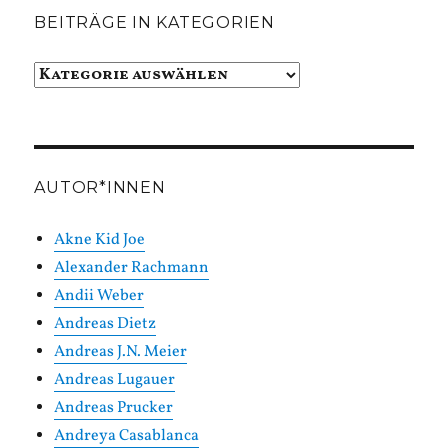
BEITRÄGE IN KATEGORIEN
Beiträge
in
Kategorien
AUTOR*INNEN
Akne Kid Joe
Alexander Rachmann
Andii Weber
Andreas Dietz
Andreas J.N. Meier
Andreas Lugauer
Andreas Prucker
Andreya Casablanca