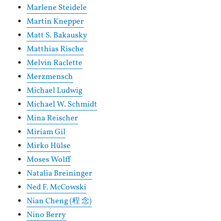
Marlene Steidele
Martin Knepper
Matt S. Bakausky
Matthias Rische
Melvin Raclette
Merzmensch
Michael Ludwig
Michael W. Schmidt
Mina Reischer
Miriam Gil
Mirko Hülse
Moses Wolff
Natalia Breininger
Ned F. McCowski
Nian Cheng (程 念)
Nino Berry