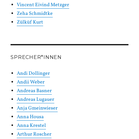
Vincent Eivind Metzger
Zeha Schmidtke
Zülküf Kurt
SPRECHER*INNEN
Andi Dollinger
Andii Weber
Andreas Basner
Andreas Lugauer
Anja Gmeinwieser
Anna Housa
Anna Krestel
Arthur Roscher