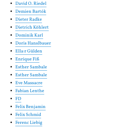
David O. Riedel
Demien Bartók
Dieter Radke
Dietrich Köhlert
Dominik Karl
Doris Hanslbauer
Ella:r Gülden
Enrique Fiß
Esther Sambale
Esther Sambale
Eve Massacre
Fabian Lenthe
FD
Felix Benjamin
Felix Schmid
Ferenc Liebig