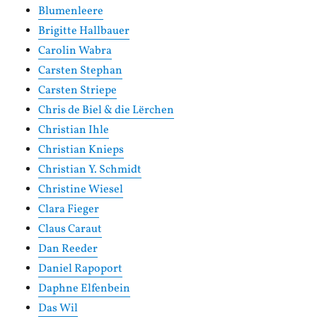
Blumenleere
Brigitte Hallbauer
Carolin Wabra
Carsten Stephan
Carsten Striepe
Chris de Biel & die Lërchen
Christian Ihle
Christian Knieps
Christian Y. Schmidt
Christine Wiesel
Clara Fieger
Claus Caraut
Dan Reeder
Daniel Rapoport
Daphne Elfenbein
Das Wil