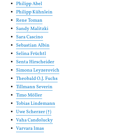
Philipp Abel
Philipp Kühnlein
Rene Toman
Sandy Malitzki
Sara Cascino
Sebastian Albin
Selina Früchtl
Senta Hirscheider
Simona Leyzerovich
Theobald O.J. Fuchs
Tillmann Severin
Timo Möller
Tobias Lindemann
Uwe Scherzer (†)
Vaha Candolucky
Varvara Imas