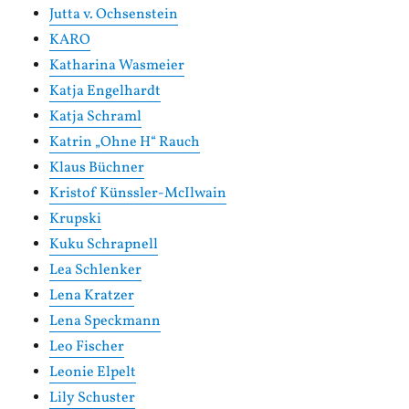
Jutta v. Ochsenstein
KARO
Katharina Wasmeier
Katja Engelhardt
Katja Schraml
Katrin „Ohne H“ Rauch
Klaus Büchner
Kristof Künssler-McIlwain
Krupski
Kuku Schrapnell
Lea Schlenker
Lena Kratzer
Lena Speckmann
Leo Fischer
Leonie Elpelt
Lily Schuster