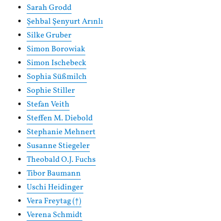
Sarah Grodd
Şehbal Şenyurt Arınlı
Silke Gruber
Simon Borowiak
Simon Ischebeck
Sophia Süßmilch
Sophie Stiller
Stefan Veith
Steffen M. Diebold
Stephanie Mehnert
Susanne Stiegeler
Theobald O.J. Fuchs
Tibor Baumann
Uschi Heidinger
Vera Freytag (†)
Verena Schmidt