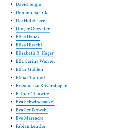
David Telgin
Demien Bartók
Die Hoteltiere
Dinçer Güçyeter
Elias Hauck
Elias Hirschl
Elisabeth R. Hager
Ella Carina Werner
Ella:r Gülden
Elmar Tannert
Erasmus zu Rövershagen
Esther Gleuwitz
Eva Schwindsackel
Eva Szulkowski
Eve Massacre
Fabian Lenthe