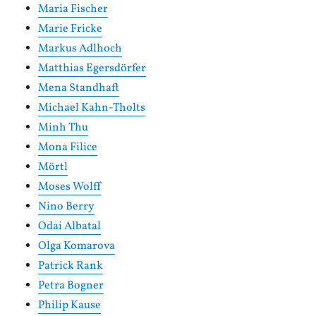
Maria Fischer
Marie Fricke
Markus Adlhoch
Matthias Egersdörfer
Mena Standhaft
Michael Kahn-Tholts
Minh Thu
Mona Filice
Mörtl
Moses Wolff
Nino Berry
Odai Albatal
Olga Komarova
Patrick Rank
Petra Bogner
Philip Kause