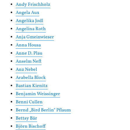
Andy Frischholz
Angela Aux
Angelika Jodl
Angelina Roth
Anja Gmeinwieser
Anna Housa
Anne D. Plau
Anselm Neft
Anz Nebel
Arabella Block
Bastian Kienitz
Benjamin Weissinger
Benni Cullen
Bernd „Bird Berlin“ Pflaum
Bettsy Bär
Björn Bischoff