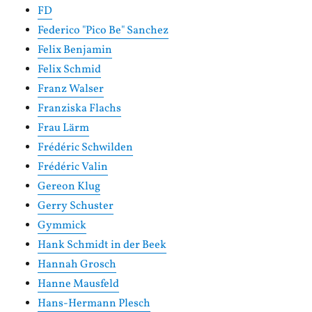
FD
Federico "Pico Be" Sanchez
Felix Benjamin
Felix Schmid
Franz Walser
Franziska Flachs
Frau Lärm
Frédéric Schwilden
Frédéric Valin
Gereon Klug
Gerry Schuster
Gymmick
Hank Schmidt in der Beek
Hannah Grosch
Hanne Mausfeld
Hans-Hermann Plesch