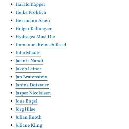
Harald Kappel
Heike Fröhlich
Herrmann Asien
Holger Kellmeyer
Hydragea Must Die
Immanuel Reinschlüssel
Iulia Mladin
Jacinta Nandi
Jakob Leiner
Jan Bratenstein
Janina Dotzauer
Jasper Nicolaisen
Jone Engel
Jörg Hilse
Julian Knoth
Juliane Kling