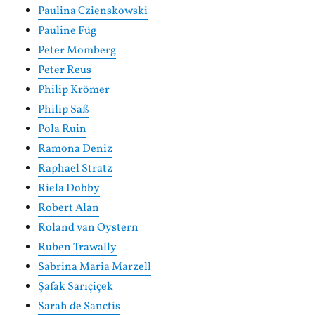
Paulina Czienskowski
Pauline Füg
Peter Momberg
Peter Reus
Philip Krömer
Philip Saß
Pola Ruin
Ramona Deniz
Raphael Stratz
Riela Dobby
Robert Alan
Roland van Oystern
Ruben Trawally
Sabrina Maria Marzell
Şafak Sarıçiçek
Sarah de Sanctis