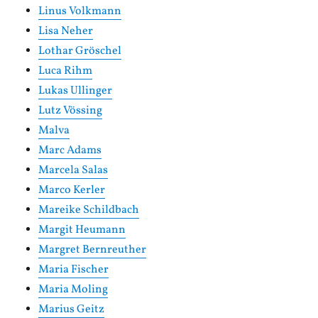
Linus Volkmann
Lisa Neher
Lothar Gröschel
Luca Rihm
Lukas Ullinger
Lutz Vössing
Malva
Marc Adams
Marcela Salas
Marco Kerler
Mareike Schildbach
Margit Heumann
Margret Bernreuther
Maria Fischer
Maria Moling
Marius Geitz