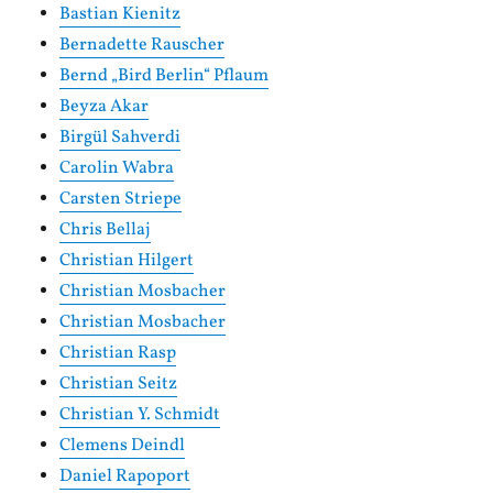
Bastian Kienitz
Bernadette Rauscher
Bernd „Bird Berlin“ Pflaum
Beyza Akar
Birgül Sahverdi
Carolin Wabra
Carsten Striepe
Chris Bellaj
Christian Hilgert
Christian Mosbacher
Christian Mosbacher
Christian Rasp
Christian Seitz
Christian Y. Schmidt
Clemens Deindl
Daniel Rapoport