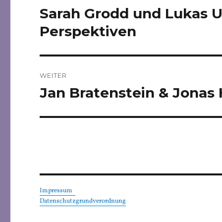
Sarah Grodd und Lukas Ul
Vorheriger
Beitrag:
Perspektiven
WEITER
Jan Bratenstein & Jonas 
Nächster
Beitrag:
Impressum
Datenschutzgrundverordnung