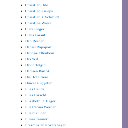
Christian Ihle
Christian Knieps
Christian Y. Schmidt
Christine Wiesel
Clara Fieger
Claus Caraut
Dan Reeder
Daniel Rapoport
Daphne Elfenbein
Das Wil
David Telgin
Demien Bartók
Die Hoteltiere
Dinçer Güçyeter
Elias Hauck
Elias Hirschl
Elisabeth R. Hager
Ella Carina Werner
Ella:r Gülden
Elmar Tannert
Erasmus zu Rövershagen