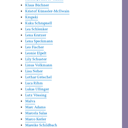
Klaus Büchner
Kristof Künssler-McIlwain
Krupski
Kuku Schrapnell
Lea Schlenker
Lena Kratzer
Lena Speckmann
Leo Fischer
Leonie Elpelt
Lily Schuster
Linus Volkmann
Lisa Neher
Lothar Gröschel
Luca Rihm
Lukas Ullinger
Lutz Vössing
Malva
Marc Adams
Marcela Salas
Marco Kerler
Mareike Schildbach