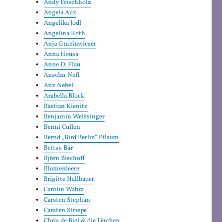
Andy Frischholz
Angela Aux
Angelika Jodl
Angelina Roth
Anja Gmeinwieser
Anna Housa
Anne D. Plau
Anselm Neft
Anz Nebel
Arabella Block
Bastian Kienitz
Benjamin Weissinger
Benni Cullen
Bernd „Bird Berlin“ Pflaum
Bettsy Bär
Björn Bischoff
Blumenleere
Brigitte Hallbauer
Carolin Wabra
Carsten Stephan
Carsten Striepe
Chris de Biel & die Lërchen