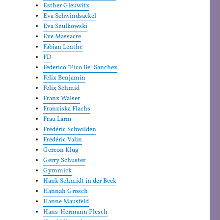
Esther Gleuwitz
Eva Schwindsackel
Eva Szulkowski
Eve Massacre
Fabian Lenthe
FD
Federico "Pico Be" Sanchez
Felix Benjamin
Felix Schmid
Franz Walser
Franziska Flachs
Frau Lärm
Frédéric Schwilden
Frédéric Valin
Gereon Klug
Gerry Schuster
Gymmick
Hank Schmidt in der Beek
Hannah Grosch
Hanne Mausfeld
Hans-Hermann Plesch