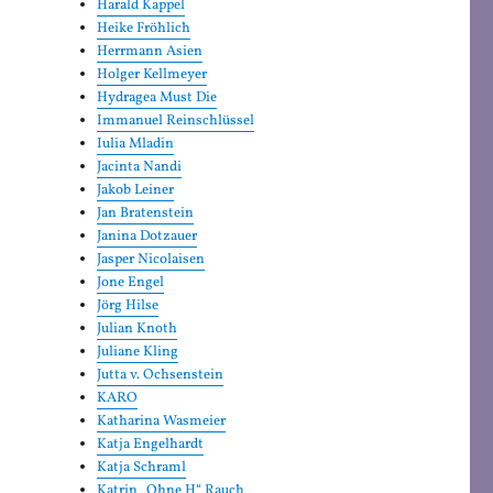
Harald Kappel
Heike Fröhlich
Herrmann Asien
Holger Kellmeyer
Hydragea Must Die
Immanuel Reinschlüssel
Iulia Mladin
Jacinta Nandi
Jakob Leiner
Jan Bratenstein
Janina Dotzauer
Jasper Nicolaisen
Jone Engel
Jörg Hilse
Julian Knoth
Juliane Kling
Jutta v. Ochsenstein
KARO
Katharina Wasmeier
Katja Engelhardt
Katja Schraml
Katrin „Ohne H“ Rauch