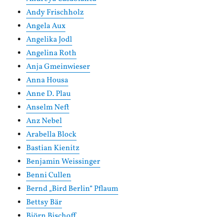
Andy Frischholz
Angela Aux
Angelika Jodl
Angelina Roth
Anja Gmeinwieser
Anna Housa
Anne D. Plau
Anselm Neft
Anz Nebel
Arabella Block
Bastian Kienitz
Benjamin Weissinger
Benni Cullen
Bernd „Bird Berlin“ Pflaum
Bettsy Bär
Björn Bischoff