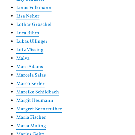
Linus Volkmann
Lisa Neher
Lothar Gröschel
Luca Rihm
Lukas Ullinger
Lutz Vössing
Malva
Marc Adams
Marcela Salas
Marco Kerler
Mareike Schildbach
Margit Heumann
Margret Bernreuther
Maria Fischer
Maria Moling
Marius Geitz