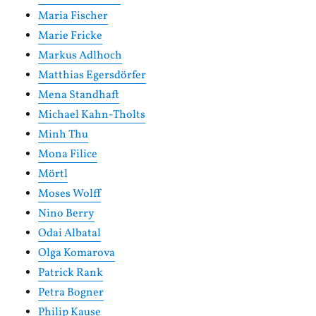
Maria Fischer
Marie Fricke
Markus Adlhoch
Matthias Egersdörfer
Mena Standhaft
Michael Kahn-Tholts
Minh Thu
Mona Filice
Mörtl
Moses Wolff
Nino Berry
Odai Albatal
Olga Komarova
Patrick Rank
Petra Bogner
Philip Kause