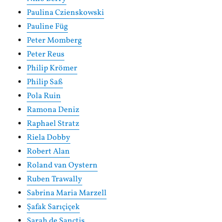
Paulina Czienskowski
Pauline Füg
Peter Momberg
Peter Reus
Philip Krömer
Philip Saß
Pola Ruin
Ramona Deniz
Raphael Stratz
Riela Dobby
Robert Alan
Roland van Oystern
Ruben Trawally
Sabrina Maria Marzell
Şafak Sarıçiçek
Sarah de Sanctis