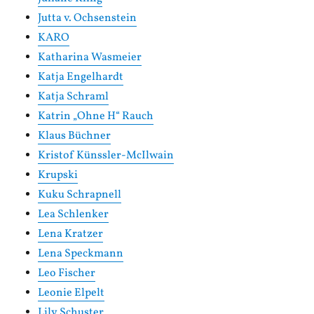
Jutta v. Ochsenstein
KARO
Katharina Wasmeier
Katja Engelhardt
Katja Schraml
Katrin „Ohne H“ Rauch
Klaus Büchner
Kristof Künssler-McIlwain
Krupski
Kuku Schrapnell
Lea Schlenker
Lena Kratzer
Lena Speckmann
Leo Fischer
Leonie Elpelt
Lily Schuster