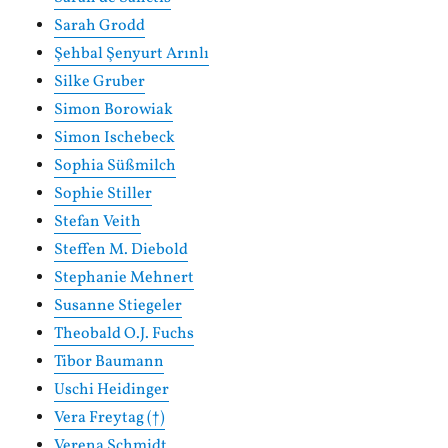
Sarah Grodd
Şehbal Şenyurt Arınlı
Silke Gruber
Simon Borowiak
Simon Ischebeck
Sophia Süßmilch
Sophie Stiller
Stefan Veith
Steffen M. Diebold
Stephanie Mehnert
Susanne Stiegeler
Theobald O.J. Fuchs
Tibor Baumann
Uschi Heidinger
Vera Freytag (†)
Verena Schmidt