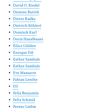
David O. Riedel
Demien Bartók
Dieter Radke
Dietrich Köhlert
Dominik Karl
Doris Hanslbauer
Ella:r Gülden
Enrique Fiß
Esther Sambale
Esther Sambale
Eve Massacre
Fabian Lenthe
FD
Felix Benjamin
Felix Schmid
Ferenc Liebig