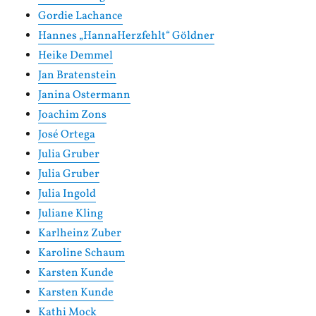
Gordie Lachance
Hannes „HannaHerzfehlt“ Göldner
Heike Demmel
Jan Bratenstein
Janina Ostermann
Joachim Zons
José Ortega
Julia Gruber
Julia Gruber
Julia Ingold
Juliane Kling
Karlheinz Zuber
Karoline Schaum
Karsten Kunde
Karsten Kunde
Kathi Mock