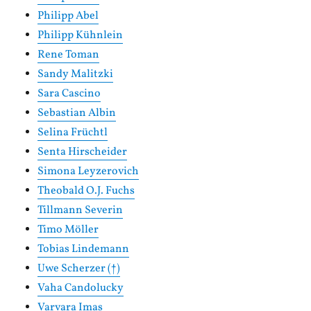
Philipp Abel
Philipp Kühnlein
Rene Toman
Sandy Malitzki
Sara Cascino
Sebastian Albin
Selina Früchtl
Senta Hirscheider
Simona Leyzerovich
Theobald O.J. Fuchs
Tillmann Severin
Timo Möller
Tobias Lindemann
Uwe Scherzer (†)
Vaha Candolucky
Varvara Imas