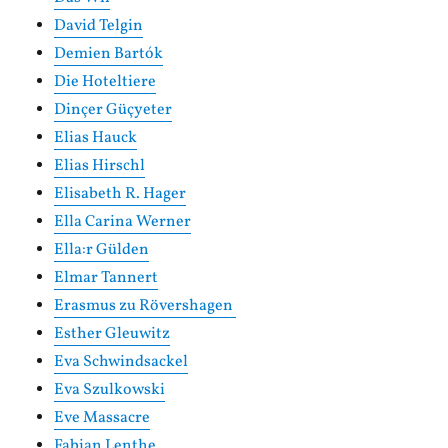
David Telgin
Demien Bartók
Die Hoteltiere
Dinçer Güçyeter
Elias Hauck
Elias Hirschl
Elisabeth R. Hager
Ella Carina Werner
Ella:r Gülden
Elmar Tannert
Erasmus zu Rövershagen
Esther Gleuwitz
Eva Schwindsackel
Eva Szulkowski
Eve Massacre
Fabian Lenthe