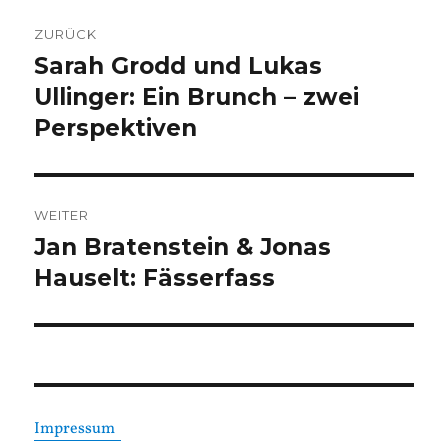
Beitragsnavigation
ZURÜCK
Sarah Grodd und Lukas
Vorheriger
Beitrag:
Ullinger: Ein Brunch – zwei
Perspektiven
WEITER
Jan Bratenstein & Jonas
Nächster
Beitrag:
Hauselt: Fässerfass
Impressum