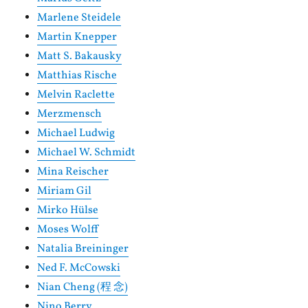
Marlene Steidele
Martin Knepper
Matt S. Bakausky
Matthias Rische
Melvin Raclette
Merzmensch
Michael Ludwig
Michael W. Schmidt
Mina Reischer
Miriam Gil
Mirko Hülse
Moses Wolff
Natalia Breininger
Ned F. McCowski
Nian Cheng (程 念)
Nino Berry