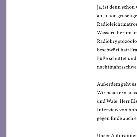
Ja, ist denn scho
ab, in die grusel
Radioleichtmatros
Wassern herum und
Radiokryptozoolog
beschwört hat: Fra
Füße schüttet und 
nachtmahrsschwer
Außerdem geht es s
Wir beackern aus
und Wale. Herr Ei
Interview von hoh
gegen Ende auch e
Unser Autor:innen