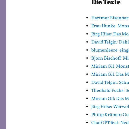
Die Texte
Hartmut Eisenbart
Frau Hunke: Monste
Jörg Hilse: Das M
David Telgin: Dah
blumenleere: eing
Björn Bischoff: M
Miriam Gil: Mons
Miriam Gil: Das M
David Telgin: Sch
Theobald Fuchs: 
Miriam Gil: Das M
Jörg Hilse: Werwol
Philip Krömer: Gut
ChatGPT feat. Ned