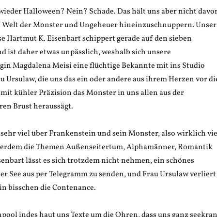
n wieder Halloween? Nein? Schade. Das hält uns aber nicht davo
ige Welt der Monster und Ungeheuer hineinzuschnuppern. Unser
e Hartmut K. Eisenbart schippert gerade auf den sieben
 ist daher etwas unpässlich, weshalb sich unsere
in Magdalena Meisi eine flüchtige Bekannte mit ins Studio
u Ursulaw, die uns das ein oder andere aus ihrem Herzen vor di
mit kühler Präzision das Monster in uns allen aus der
en Brust heraussägt.
ehr viel über Frankenstein und sein Monster, also wirklich vie
serdem die Themen Außenseitertum, Alphamänner, Romantik
senbart lässt es sich trotzdem nicht nehmen, ein schönes
er See aus per Telegramm zu senden, und Frau Ursulaw verliert
in bisschen die Contenance.
pool indes haut uns Texte um die Ohren, dass uns ganz seekra