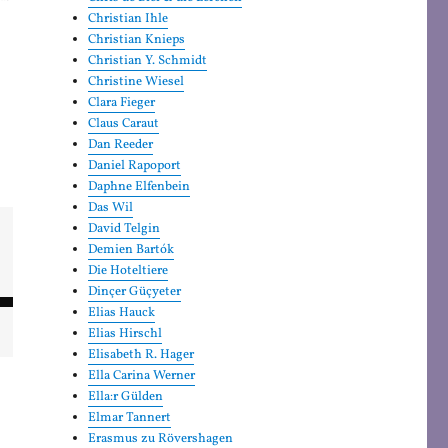
Christian Ihle
Christian Knieps
Christian Y. Schmidt
Christine Wiesel
Clara Fieger
Claus Caraut
Dan Reeder
Daniel Rapoport
Daphne Elfenbein
Das Wil
David Telgin
Demien Bartók
Die Hoteltiere
Dinçer Güçyeter
Elias Hauck
Elias Hirschl
Elisabeth R. Hager
Ella Carina Werner
Ella:r Gülden
Elmar Tannert
Erasmus zu Rövershagen