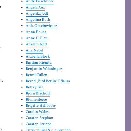
Andy Frischholz
n
Angela Aux
Angelika Jodl
Angelina Roth
Anja Gmeinwieser
Anna Housa
Anne D. Plau
Anselm Neft
e
Anz Nebel
Arabella Block
Bastian Kienitz
Benjamin Weissinger
Benni Cullen
l.
Bernd „Bird Berlin“ Pflaum
Bettsy Bär
Björn Bischoff
Blumenleere
Brigitte Hallbauer
Carolin Wabra
Carsten Stephan
Carsten Striepe
nk
Chris de Biel & die Lërchen