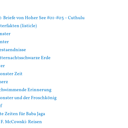
: Briefe von Hoher See #01-#03 – Cuthulu
rfakten (listicle)
onster
inter
estaendnisse
itternachtsschwarze Erde
ter
onster Zeit
merz
Schwimmende Erinnerung
onster und der Froschkönig
f
e Zeiten für Baba Jaga
 F. McCowski: Reisen