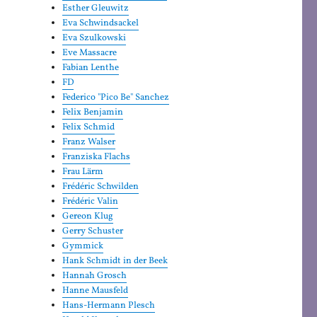
Esther Gleuwitz
Eva Schwindsackel
Eva Szulkowski
Eve Massacre
Fabian Lenthe
FD
Federico "Pico Be" Sanchez
Felix Benjamin
Felix Schmid
Franz Walser
Franziska Flachs
Frau Lärm
Frédéric Schwilden
Frédéric Valin
Gereon Klug
Gerry Schuster
Gymmick
Hank Schmidt in der Beek
Hannah Grosch
Hanne Mausfeld
Hans-Hermann Plesch