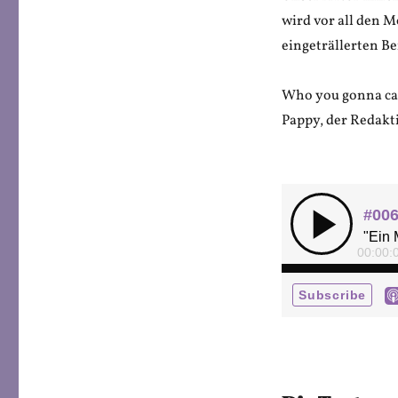
wird vor all den 
eingeträllerten B
Who you gonna ca
Pappy, der Redakt