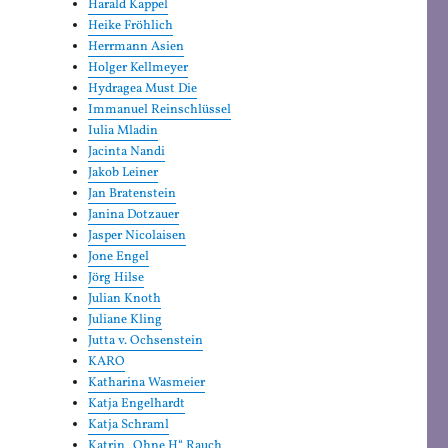
Harald Kappel
Heike Fröhlich
Herrmann Asien
Holger Kellmeyer
Hydragea Must Die
Immanuel Reinschlüssel
Iulia Mladin
Jacinta Nandi
Jakob Leiner
Jan Bratenstein
Janina Dotzauer
Jasper Nicolaisen
Jone Engel
Jörg Hilse
Julian Knoth
Juliane Kling
Jutta v. Ochsenstein
KARO
Katharina Wasmeier
Katja Engelhardt
Katja Schraml
Katrin „Ohne H“ Rauch