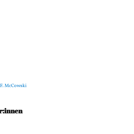
 F. McCowski
r:innen