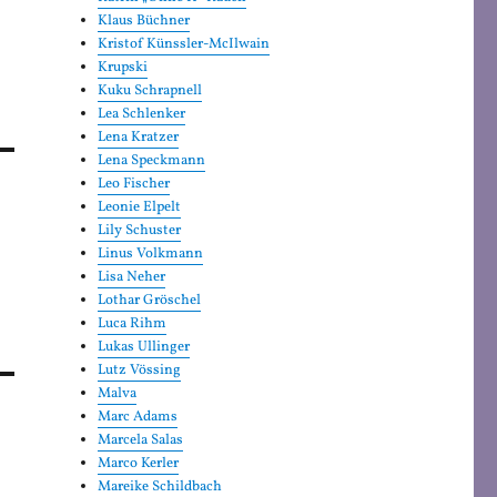
Klaus Büchner
Kristof Künssler-McIlwain
Krupski
Kuku Schrapnell
Lea Schlenker
Lena Kratzer
Lena Speckmann
Leo Fischer
Leonie Elpelt
Lily Schuster
Linus Volkmann
Lisa Neher
Lothar Gröschel
Luca Rihm
Lukas Ullinger
Lutz Vössing
Malva
Marc Adams
Marcela Salas
Marco Kerler
Mareike Schildbach