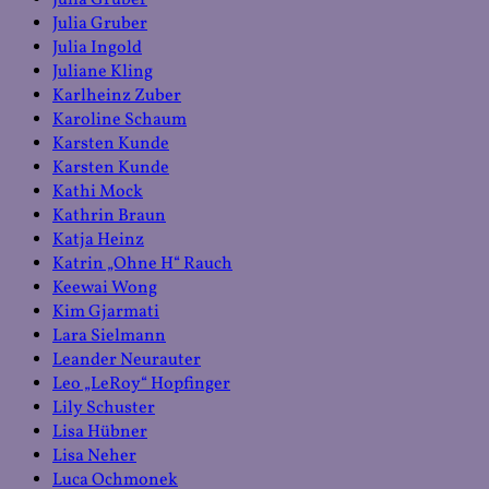
Julia Gruber
Julia Gruber
Julia Ingold
Juliane Kling
Karlheinz Zuber
Karoline Schaum
Karsten Kunde
Karsten Kunde
Kathi Mock
Kathrin Braun
Katja Heinz
Katrin „Ohne H“ Rauch
Keewai Wong
Kim Gjarmati
Lara Sielmann
Leander Neurauter
Leo „LeRoy“ Hopfinger
Lily Schuster
Lisa Hübner
Lisa Neher
Luca Ochmonek