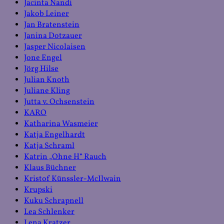
Jacinta Nandi
Jakob Leiner
Jan Bratenstein
Janina Dotzauer
Jasper Nicolaisen
Jone Engel
Jörg Hilse
Julian Knoth
Juliane Kling
Jutta v. Ochsenstein
KARO
Katharina Wasmeier
Katja Engelhardt
Katja Schraml
Katrin „Ohne H“ Rauch
Klaus Büchner
Kristof Künssler-McIlwain
Krupski
Kuku Schrapnell
Lea Schlenker
Lena Kratzer