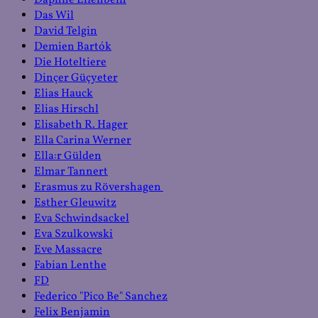
Daphne Elfenbein
Das Wil
David Telgin
Demien Bartók
Die Hoteltiere
Dinçer Güçyeter
Elias Hauck
Elias Hirschl
Elisabeth R. Hager
Ella Carina Werner
Ella:r Gülden
Elmar Tannert
Erasmus zu Rövershagen
Esther Gleuwitz
Eva Schwindsackel
Eva Szulkowski
Eve Massacre
Fabian Lenthe
FD
Federico "Pico Be" Sanchez
Felix Benjamin