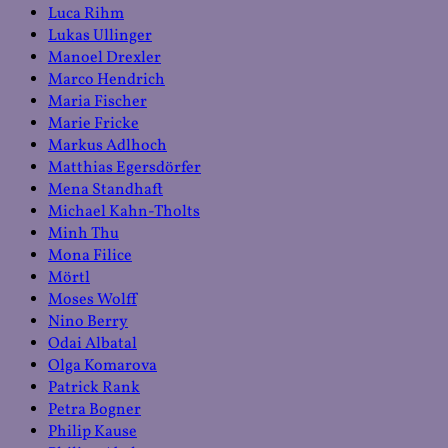
Luca Rihm
Lukas Ullinger
Manoel Drexler
Marco Hendrich
Maria Fischer
Marie Fricke
Markus Adlhoch
Matthias Egersdörfer
Mena Standhaft
Michael Kahn-Tholts
Minh Thu
Mona Filice
Mörtl
Moses Wolff
Nino Berry
Odai Albatal
Olga Komarova
Patrick Rank
Petra Bogner
Philip Kause