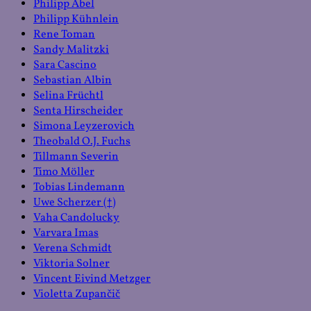
Philipp Abel
Philipp Kühnlein
Rene Toman
Sandy Malitzki
Sara Cascino
Sebastian Albin
Selina Früchtl
Senta Hirscheider
Simona Leyzerovich
Theobald O.J. Fuchs
Tillmann Severin
Timo Möller
Tobias Lindemann
Uwe Scherzer (†)
Vaha Candolucky
Varvara Imas
Verena Schmidt
Viktoria Solner
Vincent Eivind Metzger
Violetta Zupančič