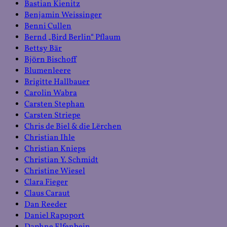
Bastian Kienitz
Benjamin Weissinger
Benni Cullen
Bernd „Bird Berlin“ Pflaum
Bettsy Bär
Björn Bischoff
Blumenleere
Brigitte Hallbauer
Carolin Wabra
Carsten Stephan
Carsten Striepe
Chris de Biel & die Lërchen
Christian Ihle
Christian Knieps
Christian Y. Schmidt
Christine Wiesel
Clara Fieger
Claus Caraut
Dan Reeder
Daniel Rapoport