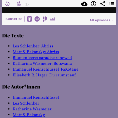
Die Texte
Lea Schlenker: Abriss
Matt S. Bakausky: Abriss
Blumenleere: paradise renewed
Katharina Wasmeier: Botswana
Immanuel Reinschlüssel: FaKotäne
Elisabeth R. Hager: Du räumst auf
Die Autor*innen
Immanuel Reinschlüssel
Lea Schlenker
Katharina Wasmeier
Matt S. Bakausky