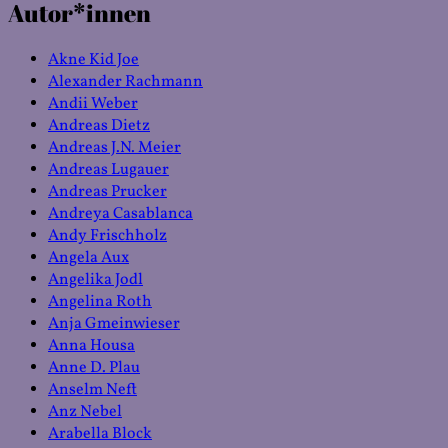
Autor*innen
Kategorien
Akne Kid Joe
Alexander Rachmann
Andii Weber
Andreas Dietz
Andreas J.N. Meier
Andreas Lugauer
Andreas Prucker
Andreya Casablanca
Andy Frischholz
Angela Aux
Angelika Jodl
Angelina Roth
Anja Gmeinwieser
Anna Housa
Anne D. Plau
Anselm Neft
Anz Nebel
Arabella Block