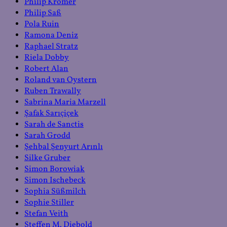
Philip Krömer
Philip Saß
Pola Ruin
Ramona Deniz
Raphael Stratz
Riela Dobby
Robert Alan
Roland van Oystern
Ruben Trawally
Sabrina Maria Marzell
Şafak Sarıçiçek
Sarah de Sanctis
Sarah Grodd
Şehbal Şenyurt Arınlı
Silke Gruber
Simon Borowiak
Simon Ischebeck
Sophia Süßmilch
Sophie Stiller
Stefan Veith
Steffen M. Diebold