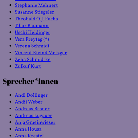
Stephanie Mehnert
Susanne Stiegeler
Theobald O.J. Fuchs
Tibor Baumann
Uschi Heidinger
Vera Freytag (†)
Verena Schmidt
Vincent Eivind Metzger
Zeha Schmidtke
Zülküf Kurt
Sprecher*innen
Andi Dollinger
Andii Weber
Andreas Basner
Andreas Lugauer
Anja Gmeinwieser
Anna Housa
Anna Krestel