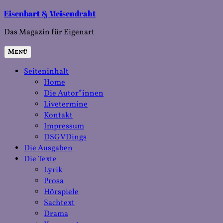
Zum
Eisenbart & Meisendraht
Inhalt
Das Magazin für Eigenart
springen
Menü
Seiteninhalt
Home
Die Autor*innen
Livetermine
Kontakt
Impressum
DSGVDings
Die Ausgaben
Die Texte
Lyrik
Prosa
Hörspiele
Sachtext
Drama