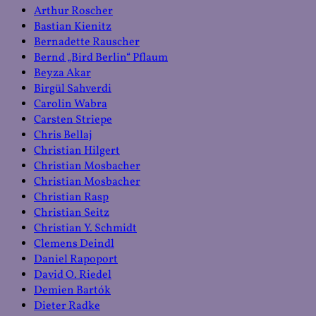
Arthur Roscher
Bastian Kienitz
Bernadette Rauscher
Bernd „Bird Berlin“ Pflaum
Beyza Akar
Birgül Sahverdi
Carolin Wabra
Carsten Striepe
Chris Bellaj
Christian Hilgert
Christian Mosbacher
Christian Mosbacher
Christian Rasp
Christian Seitz
Christian Y. Schmidt
Clemens Deindl
Daniel Rapoport
David O. Riedel
Demien Bartók
Dieter Radke