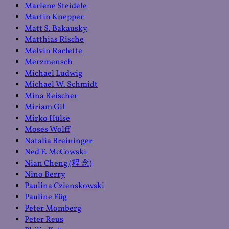
Marlene Steidele
Martin Knepper
Matt S. Bakausky
Matthias Rische
Melvin Raclette
Merzmensch
Michael Ludwig
Michael W. Schmidt
Mina Reischer
Miriam Gil
Mirko Hülse
Moses Wolff
Natalia Breininger
Ned F. McCowski
Nian Cheng (程 念)
Nino Berry
Paulina Czienskowski
Pauline Füg
Peter Momberg
Peter Reus