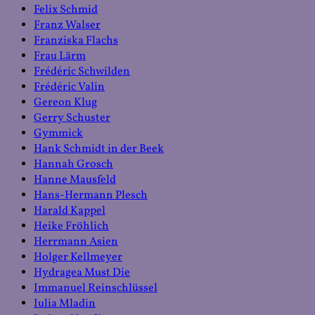
Felix Schmid
Franz Walser
Franziska Flachs
Frau Lärm
Frédéric Schwilden
Frédéric Valin
Gereon Klug
Gerry Schuster
Gymmick
Hank Schmidt in der Beek
Hannah Grosch
Hanne Mausfeld
Hans-Hermann Plesch
Harald Kappel
Heike Fröhlich
Herrmann Asien
Holger Kellmeyer
Hydragea Must Die
Immanuel Reinschlüssel
Iulia Mladin