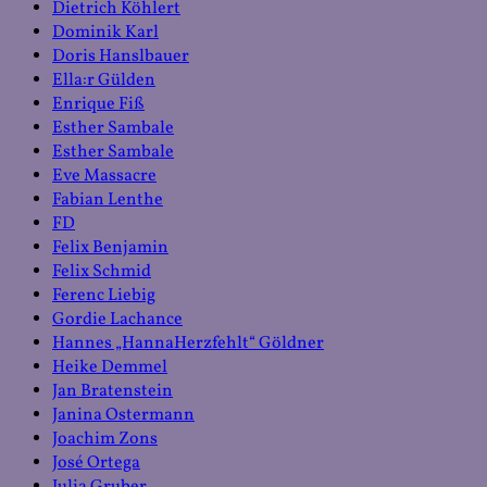
Dietrich Köhlert
Dominik Karl
Doris Hanslbauer
Ella:r Gülden
Enrique Fiß
Esther Sambale
Esther Sambale
Eve Massacre
Fabian Lenthe
FD
Felix Benjamin
Felix Schmid
Ferenc Liebig
Gordie Lachance
Hannes „HannaHerzfehlt“ Göldner
Heike Demmel
Jan Bratenstein
Janina Ostermann
Joachim Zons
José Ortega