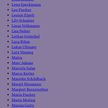
Lena Speckmann
Leo Fischer
Leonie Elpelt
Lily Schuster
Linus Volkmann
Lisa Neher
Lothar Gröschel
Luca Rihm
Lukas Ullinger
Lutz Vössing
Malva
Marc Adams
Marcela Salas
Marco Kerler
Mareike Schildbach
Margit Heumann
Margret Bernreuther
Maria Fischer
Maria Moling
Marius Geitz