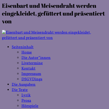
Eisenbart und Meisendraht werden
eingekleidet, gefüttert und präsentiert
von
Seiteninhalt
Home
Die Autor*innen
Livetermine
Kontakt
Impressum
DSGVDings
Die Ausgaben
Die Texte
Lyrik
Prosa
Hörspiele