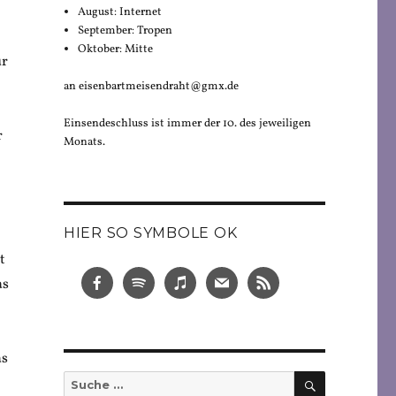
August: Internet
September: Tropen
Oktober: Mitte
ur
an eisenbartmeisendraht@gmx.de
Einsendeschluss ist immer der 10. des jeweiligen
r
Monats.
HIER SO SYMBOLE OK
t
as
as
SUCHEN
Suche