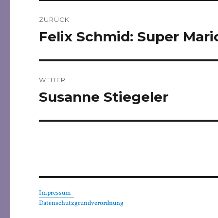
Beitragsnavigation
ZURÜCK
Felix Schmid: Super Mari
Vorheriger
Beitrag:
WEITER
Susanne Stiegeler
Nächster
Beitrag:
Impressum
Datenschutzgrundverordnung