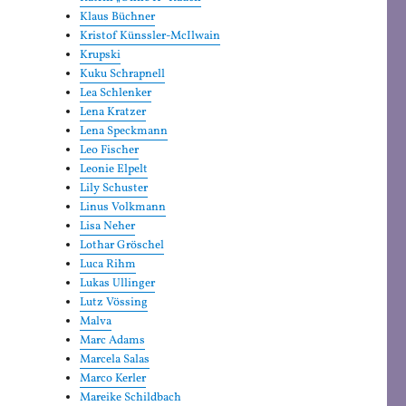
Klaus Büchner
Kristof Künssler-McIlwain
Krupski
Kuku Schrapnell
Lea Schlenker
Lena Kratzer
Lena Speckmann
Leo Fischer
Leonie Elpelt
Lily Schuster
Linus Volkmann
Lisa Neher
Lothar Gröschel
Luca Rihm
Lukas Ullinger
Lutz Vössing
Malva
Marc Adams
Marcela Salas
Marco Kerler
Mareike Schildbach