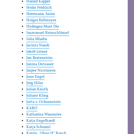
Harald Kappel
Heike Fröhlich
Herrmann Asien
Holger Kellmeyer
Hydragea Must Die
Immanuel Reinschlüssel
Iulia Mladin
Jacinta Nandi
Jakob Leiner
Jan Bratenstein
Janina Dotzauer
Jasper Nicolaisen
Jone Engel
Jörg Hilse
Julian Knoth
Juliane Kling
Jutta v. Ochsenstein
KARO
Katharina Wasmeier
Katja Engelhardt
Katja Schraml
Katrin „Ohne H“ Rauch