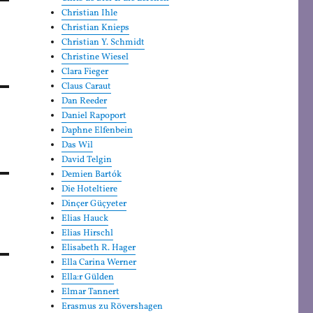
Christian Ihle
Christian Knieps
Christian Y. Schmidt
Christine Wiesel
Clara Fieger
Claus Caraut
Dan Reeder
Daniel Rapoport
Daphne Elfenbein
Das Wil
David Telgin
Demien Bartók
Die Hoteltiere
Dinçer Güçyeter
Elias Hauck
Elias Hirschl
Elisabeth R. Hager
Ella Carina Werner
Ella:r Gülden
Elmar Tannert
Erasmus zu Rövershagen