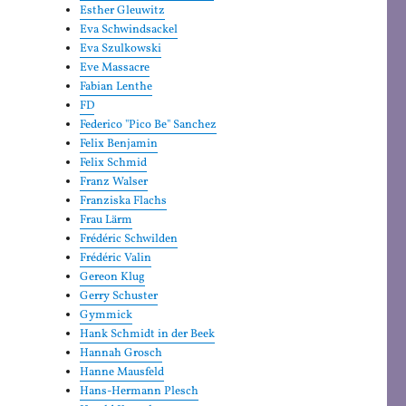
Esther Gleuwitz
Eva Schwindsackel
Eva Szulkowski
Eve Massacre
Fabian Lenthe
FD
Federico "Pico Be" Sanchez
Felix Benjamin
Felix Schmid
Franz Walser
Franziska Flachs
Frau Lärm
Frédéric Schwilden
Frédéric Valin
Gereon Klug
Gerry Schuster
Gymmick
Hank Schmidt in der Beek
Hannah Grosch
Hanne Mausfeld
Hans-Hermann Plesch