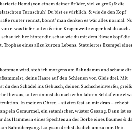
karierte Hemd (von einem deiner Brüder, viel zu groß) & die
latschten Turnschuh‘. Du bist es wirklich. & wie du den Kopf
raße runter rennst, könnt‘ man denken es wär alles normal. N
von etwas tiefer unten & eine Kragenweite enger bist du auch.
da schau ich her hinter dir, schau wie du mit dem Riesenkopf die
. Trophäe eines allzu kurzen Lebens. Statuiertes Exempel eine
r kommen wird, steh ich morgens am Bahndamm und schaue dir
ufsammelst, deine Haare auf den Schienen von Gleis drei. Mit
st du den Schädel ins Gebüsch, deinen Suchscheinwerfer, greifs
schel heraus, unternimmst du nach zehn Jahren Schlaf eine etw
ruktion. In meinen Ohren – sitzten fest an mir dran – erhebt
lang ein Gemurmel, ein satanischer, wüster Gesang. Dann ist es
 nur das Hämmern eines Spechtes an der Borke eines Baumes & d
 am Bahnübergang. Langsam drehst du dich um zu mir. Dein