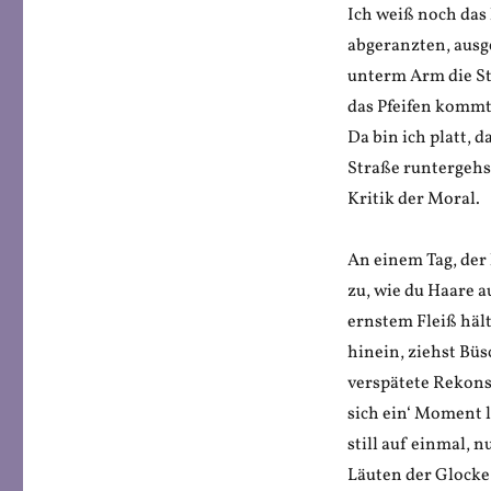
Ich weiß noch das 
abgeranzten, ausge
unterm Arm die St
das Pfeifen kommt 
Da bin ich platt, 
Straße runtergehst
Kritik der Moral.
An einem Tag, de
zu, wie du Haare a
ernstem Fleiß hält
hinein, ziehst Bü
verspätete Rekonst
sich ein‘ Moment 
still auf einmal,
Läuten der Glocke