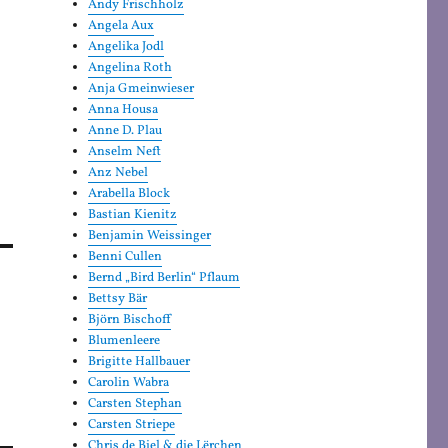
Andy Frischholz
Angela Aux
Angelika Jodl
Angelina Roth
Anja Gmeinwieser
Anna Housa
Anne D. Plau
Anselm Neft
Anz Nebel
Arabella Block
Bastian Kienitz
Benjamin Weissinger
Benni Cullen
Bernd „Bird Berlin“ Pflaum
Bettsy Bär
Björn Bischoff
Blumenleere
Brigitte Hallbauer
Carolin Wabra
Carsten Stephan
Carsten Striepe
Chris de Biel & die Lërchen