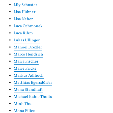
Lily Schuster
Lisa Hübner
Lisa Neher
Luca Ochmonek
Luca Rihm
Lukas Ullinger
Manoel Drexler
Marco Hendrich
Maria Fischer
Marie Fricke
Markus Adlhoch
Matthias Egersdörfer
Mena Standhaft
Michael Kahn-Tholts
Minh Thu
Mona Filice