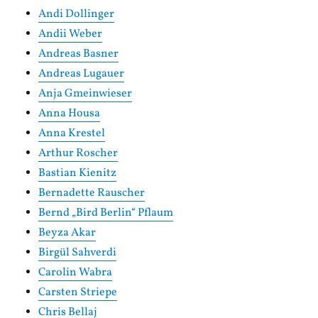
Andi Dollinger
Andii Weber
Andreas Basner
Andreas Lugauer
Anja Gmeinwieser
Anna Housa
Anna Krestel
Arthur Roscher
Bastian Kienitz
Bernadette Rauscher
Bernd „Bird Berlin“ Pflaum
Beyza Akar
Birgül Sahverdi
Carolin Wabra
Carsten Striepe
Chris Bellaj