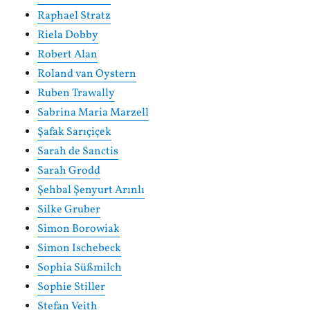
Raphael Stratz
Riela Dobby
Robert Alan
Roland van Oystern
Ruben Trawally
Sabrina Maria Marzell
Şafak Sarıçiçek
Sarah de Sanctis
Sarah Grodd
Şehbal Şenyurt Arınlı
Silke Gruber
Simon Borowiak
Simon Ischebeck
Sophia Süßmilch
Sophie Stiller
Stefan Veith