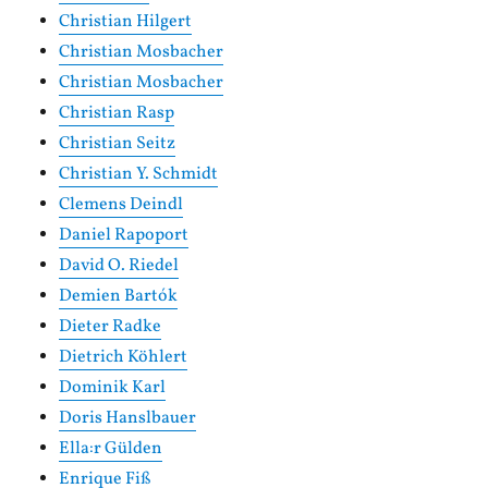
Christian Hilgert
Christian Mosbacher
Christian Mosbacher
Christian Rasp
Christian Seitz
Christian Y. Schmidt
Clemens Deindl
Daniel Rapoport
David O. Riedel
Demien Bartók
Dieter Radke
Dietrich Köhlert
Dominik Karl
Doris Hanslbauer
Ella:r Gülden
Enrique Fiß