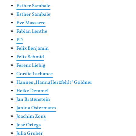
Esther Sambale
Esther Sambale
Eve Massacre
Fabian Lenthe
FD
Felix Benjamin
Felix Schmid
Ferenc Liebig
Gordie Lachance
Hannes „HannaHerzfehlt“ Göldner
Heike Demmel
Jan Bratenstein
Janina Ostermann
Joachim Zons
José Ortega
Julia Gruber