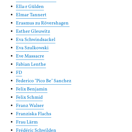
Ella:r Gülden
Elmar Tannert
Erasmus zu Rövershagen
Esther Gleuwitz
Eva Schwindsackel
Eva Szulkowski
Eve Massacre
Fabian Lenthe
FD
Federico "Pico Be" Sanchez
Felix Benjamin
Felix Schmid
Franz Walser
Franziska Flachs
Frau Lärm
Frédéric Schwilden