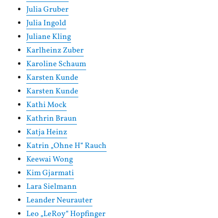
Julia Gruber
Julia Ingold
Juliane Kling
Karlheinz Zuber
Karoline Schaum
Karsten Kunde
Karsten Kunde
Kathi Mock
Kathrin Braun
Katja Heinz
Katrin „Ohne H“ Rauch
Keewai Wong
Kim Gjarmati
Lara Sielmann
Leander Neurauter
Leo „LeRoy“ Hopfinger