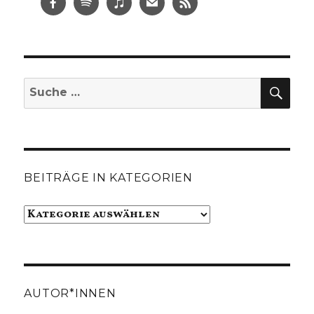
SUC
Suche
nach:
BEITRÄGE IN KATEGORIEN
Beiträge
in
Kategorien
AUTOR*INNEN