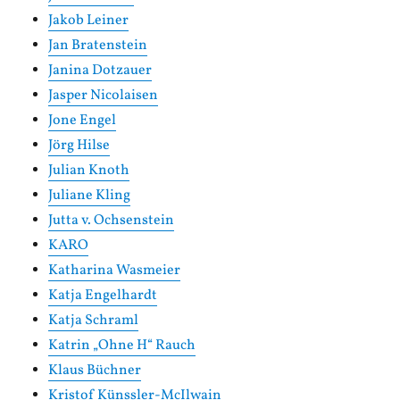
Jakob Leiner
Jan Bratenstein
Janina Dotzauer
Jasper Nicolaisen
Jone Engel
Jörg Hilse
Julian Knoth
Juliane Kling
Jutta v. Ochsenstein
KARO
Katharina Wasmeier
Katja Engelhardt
Katja Schraml
Katrin „Ohne H“ Rauch
Klaus Büchner
Kristof Künssler-McIlwain