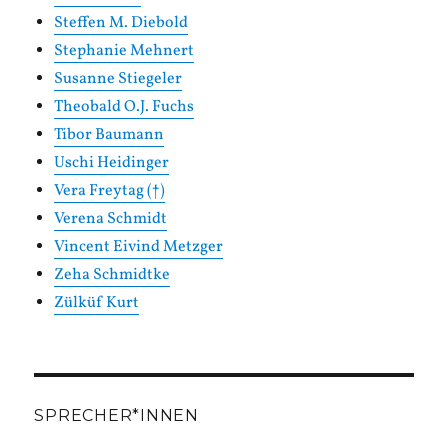
Steffen M. Diebold
Stephanie Mehnert
Susanne Stiegeler
Theobald O.J. Fuchs
Tibor Baumann
Uschi Heidinger
Vera Freytag (†)
Verena Schmidt
Vincent Eivind Metzger
Zeha Schmidtke
Zülküf Kurt
SPRECHER*INNEN