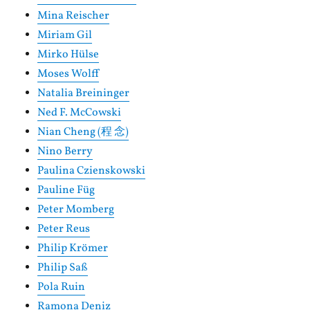
Mina Reischer
Miriam Gil
Mirko Hülse
Moses Wolff
Natalia Breininger
Ned F. McCowski
Nian Cheng (程 念)
Nino Berry
Paulina Czienskowski
Pauline Füg
Peter Momberg
Peter Reus
Philip Krömer
Philip Saß
Pola Ruin
Ramona Deniz