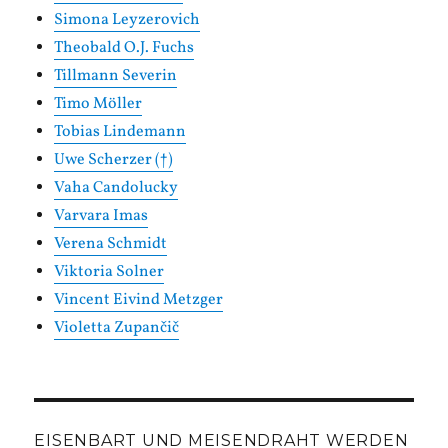
Simona Leyzerovich
Theobald O.J. Fuchs
Tillmann Severin
Timo Möller
Tobias Lindemann
Uwe Scherzer (†)
Vaha Candolucky
Varvara Imas
Verena Schmidt
Viktoria Solner
Vincent Eivind Metzger
Violetta Zupančič
EISENBART UND MEISENDRAHT WERDEN