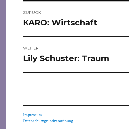
Beitragsnavigation
ZURÜCK
KARO: Wirtschaft
Vorheriger
Beitrag:
WEITER
Lily Schuster: Traum
Nächster
Beitrag:
Impressum
Datenschutzgrundverordnung