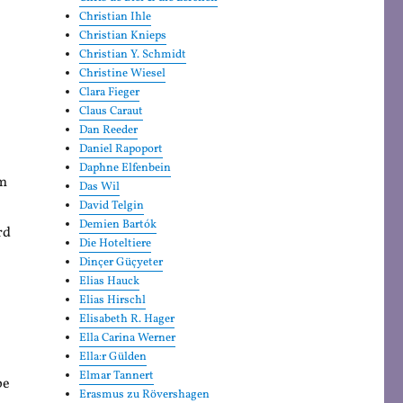
Christian Ihle
Christian Knieps
Christian Y. Schmidt
Christine Wiesel
Clara Fieger
Claus Caraut
Dan Reeder
Daniel Rapoport
Daphne Elfenbein
um
Das Wil
David Telgin
Demien Bartók
rd
Die Hoteltiere
Dinçer Güçyeter
Elias Hauck
Elias Hirschl
Elisabeth R. Hager
Ella Carina Werner
Ella:r Gülden
Elmar Tannert
be
Erasmus zu Rövershagen