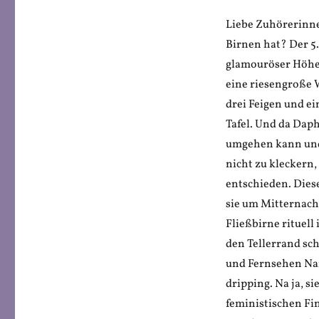
Liebe Zuhörerinnen
Birnen hat? Der 5
glamouröser Höhep
eine riesengroße 
drei Feigen und e
Tafel. Und da Dap
umgehen kann und 
nicht zu kleckern
entschieden. Die
sie um Mitternach
Fließbirne rituell 
den Tellerrand sc
und Fernsehen Nam
dripping. Na ja, s
feministischen Fin