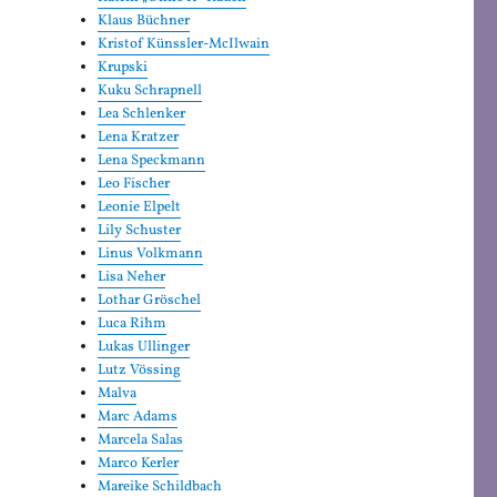
Klaus Büchner
Kristof Künssler-McIlwain
Krupski
Kuku Schrapnell
Lea Schlenker
Lena Kratzer
Lena Speckmann
Leo Fischer
Leonie Elpelt
Lily Schuster
Linus Volkmann
Lisa Neher
Lothar Gröschel
Luca Rihm
Lukas Ullinger
Lutz Vössing
Malva
Marc Adams
Marcela Salas
Marco Kerler
Mareike Schildbach