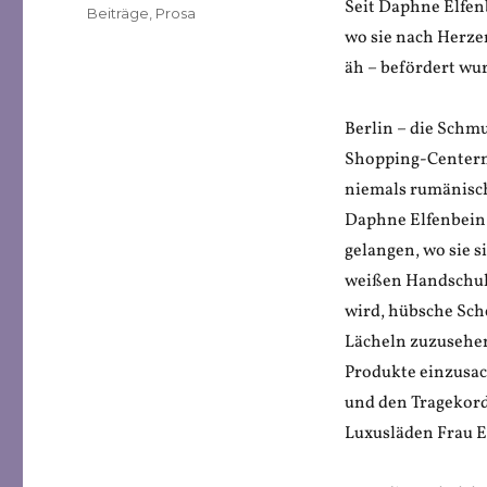
Seit Daphne Elfenb
Veröffentlicht
Kategorien
Beiträge
,
Prosa
am
wo sie nach Herzen
äh – befördert wu
Berlin – die Schm
Shopping-Centern.
niemals rumänisch
Daphne Elfenbein 
gelangen, wo sie s
weißen Handschuhe
wird, hübsche Sch
Lächeln zuzusehen
Produkte einzusac
und den Tragekord
Luxusläden Frau E