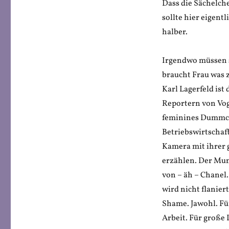
Dass die Sächelch
sollte hier eigent
halber.
Irgendwo müssen si
braucht Frau was
Karl Lagerfeld is
Reportern von Vog
feminines Dummch
Betriebswirtschaft
Kamera mit ihrer 
erzählen. Der Mun
von – äh – Chanel.
wird nicht flanier
Shame. Jawohl. Fü
Arbeit. Für große