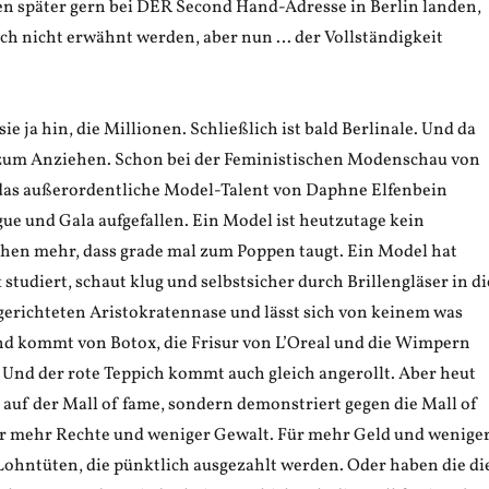
en später gern bei DER Second Hand-Adresse in Berlin landen,
lich nicht erwähnt werden, aber nun … der Vollständigkeit
e ja hin, die Millionen. Schließlich ist bald Berlinale. Und da
 zum Anziehen. Schon bei der Feministischen Modenschau von
t das außerordentliche Model-Talent von Daphne Elfenbein
ue und Gala aufgefallen. Ein Model ist heutzutage kein
en mehr, dass grade mal zum Poppen taugt. Ein Model hat
 studiert, schaut klug und selbstsicher durch Brillengläser in di
gerichteten Aristokratennase und lässt sich von keinem was
d kommt von Botox, die Frisur von L’Oreal und die Wimpern
 Und der rote Teppich kommt auch gleich angerollt. Aber heut
t auf der Mall of fame, sondern demonstriert gegen die Mall of
r mehr Rechte und weniger Gewalt. Für mehr Geld und wenige
 Lohntüten, die pünktlich ausgezahlt werden. Oder haben die di