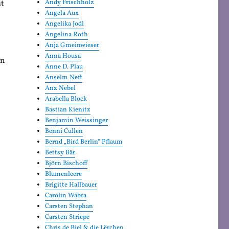
ut
Andy Frischholz
Angela Aux
Angelika Jodl
Angelina Roth
Anja Gmeinwieser
Anna Housa
en
Anne D. Plau
n
Anselm Neft
Anz Nebel
Arabella Block
Bastian Kienitz
Benjamin Weissinger
Benni Cullen
Bernd „Bird Berlin“ Pflaum
Bettsy Bär
Björn Bischoff
Blumenleere
Brigitte Hallbauer
Carolin Wabra
Carsten Stephan
Carsten Striepe
Chris de Biel & die Lërchen