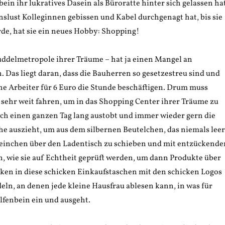
ein ihr lukratives Dasein als Büroratte hinter sich gelassen hat
slust Kolleginnen gebissen und Kabel durchgenagt hat, bis sie
rde, hat sie ein neues Hobby: Shopping!
uddelmetropole ihrer Träume – hat ja einen Mangel an
 Das liegt daran, dass die Bauherren so gesetzestreu sind und
e Arbeiter für 6 Euro die Stunde beschäftigen. Drum muss
sehr weit fahren, um in das Shopping Center ihrer Träume zu
ich einen ganzen Tag lang austobt und immer wieder gern die
 auszieht, um aus dem silbernen Beutelchen, das niemals leer
einchen über den Ladentisch zu schieben und mit entzückend
, wie sie auf Echtheit geprüft werden, um dann Produkte über
ken in diese schicken Einkaufstaschen mit den schicken Logos
eln, an denen jede kleine Hausfrau ablesen kann, in was für
lfenbein ein und ausgeht.