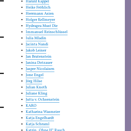
Harald Kappel
Heike Fröhlich
Herrmann Asien
Holger Kellmeyer
Hydragea Must Die
Immanuel Reinschlüssel
Iulia Mladin
Jacinta Nandi
Jakob Leiner
Jan Bratenstein
Janina Dotzauer
Jasper Nicolaisen
Jone Engel
Jörg Hilse
Julian Knoth
Juliane Kling
Jutta v. Ochsenstein
KARO
Katharina Wasmeier
Katja Engelhardt
Katja Schraml
Katrin „Ohne H“ Rauch