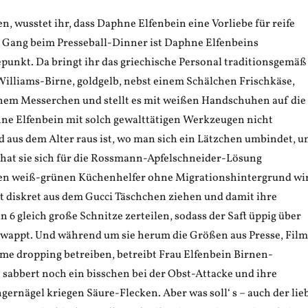
, wusstet ihr, dass Daphne Elfenbein eine Vorliebe für reife
. Gang beim Presseball-Dinner ist Daphne Elfenbeins
unkt. Da bringt ihr das griechische Personal traditionsgemäß
Williams-Birne, goldgelb, nebst einem Schälchen Frischkäse,
inem Messerchen und stellt es mit weißen Handschuhen auf die
hne Elfenbein mit solch gewalttätigen Werkzeugen nicht
aus dem Alter raus ist, wo man sich ein Lätzchen umbindet, 
, hat sie sich für die Rossmann-Apfelschneider-Lösung
sen weiß-grünen Küchenhelfer ohne Migrationshintergrund wi
t diskret aus dem Gucci Täschchen ziehen und damit ihre
in 6 gleich große Schnitze zerteilen, sodass der Saft üppig über
hwappt. Und während um sie herum die Größen aus Presse, Film
e dropping betreiben, betreibt Frau Elfenbein Birnen-
ie sabbert noch ein bisschen bei der Obst-Attacke und ihre
gernägel kriegen Säure-Flecken. Aber was soll‘ s – auch der lie