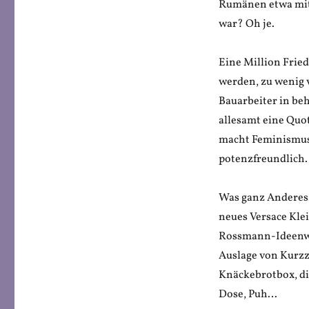
Rumänen etwa mit 
war? Oh je.
Eine Million Fried
werden, zu wenig 
Bauarbeiter in beh
allesamt eine Quo
macht Feminismus 
potenzfreundlich.
Was ganz Anderes.
neues Versace Klei
Rossmann-Ideenwel
Auslage von Kurzze
Knäckebrotbox, di
Dose, Puh…