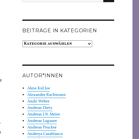
nach:
BEITRÄGE IN KATEGORIEN
Beiträge
in
Kategorien
AUTOR*INNEN
e
Akne Kid Joe
Alexander Rachmann
Andii Weber
Andreas Dietz
Andreas J.N. Meier
Andreas Lugauer
r
Andreas Prucker
e
Andreya Casablanca