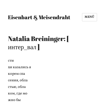
Eisenbart & Meisendraht
MENÜ
Natalia Breininger: [
интер_вал ]
cти
хи казались я
корем спа
сения, обла
стью, обла
ком, где мо
жно бы