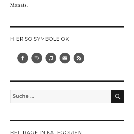
Monats.
HIER SO SYMBOLE OK
SUC
Suche
nach:
BEITRÄGE IN KATEGORIEN