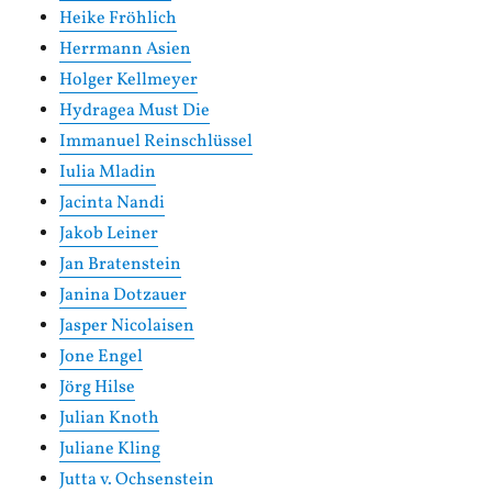
Heike Fröhlich
Herrmann Asien
Holger Kellmeyer
Hydragea Must Die
Immanuel Reinschlüssel
Iulia Mladin
Jacinta Nandi
Jakob Leiner
Jan Bratenstein
Janina Dotzauer
Jasper Nicolaisen
Jone Engel
Jörg Hilse
Julian Knoth
Juliane Kling
Jutta v. Ochsenstein