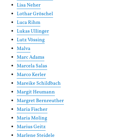
Lisa Neher
Lothar Gröschel
Luca Rihm
Lukas Ullinger
Lutz Vössing
Malva
Marc Adams
Marcela Salas
Marco Kerler
Mareike Schildbach
Margit Heumann
Margret Bernreuther
Maria Fischer
Maria Moling
Marius Geitz
Marlene Steidele