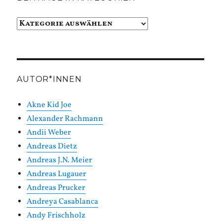
Beiträge
in
Kategorien
AUTOR*INNEN
Akne Kid Joe
Alexander Rachmann
Andii Weber
Andreas Dietz
Andreas J.N. Meier
Andreas Lugauer
Andreas Prucker
Andreya Casablanca
Andy Frischholz