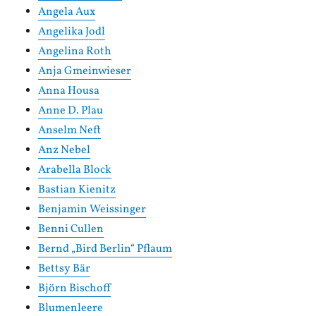
Angela Aux
Angelika Jodl
Angelina Roth
Anja Gmeinwieser
Anna Housa
Anne D. Plau
Anselm Neft
Anz Nebel
Arabella Block
Bastian Kienitz
Benjamin Weissinger
Benni Cullen
Bernd „Bird Berlin“ Pflaum
Bettsy Bär
Björn Bischoff
Blumenleere