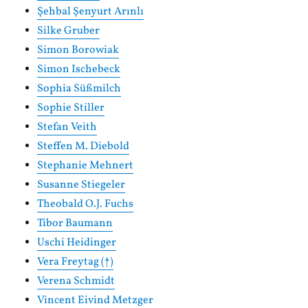
Şehbal Şenyurt Arınlı
Silke Gruber
Simon Borowiak
Simon Ischebeck
Sophia Süßmilch
Sophie Stiller
Stefan Veith
Steffen M. Diebold
Stephanie Mehnert
Susanne Stiegeler
Theobald O.J. Fuchs
Tibor Baumann
Uschi Heidinger
Vera Freytag (†)
Verena Schmidt
Vincent Eivind Metzger