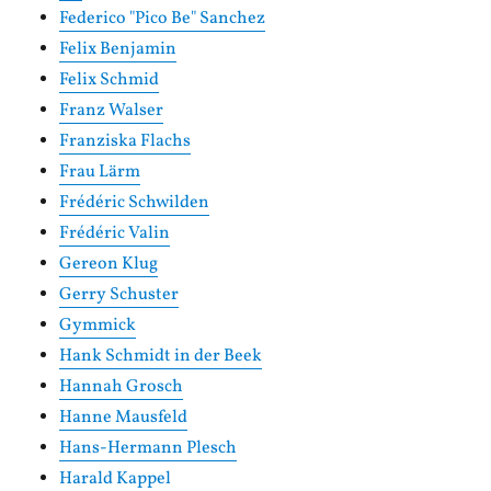
Federico "Pico Be" Sanchez
Felix Benjamin
Felix Schmid
Franz Walser
Franziska Flachs
Frau Lärm
Frédéric Schwilden
Frédéric Valin
Gereon Klug
Gerry Schuster
Gymmick
Hank Schmidt in der Beek
Hannah Grosch
Hanne Mausfeld
Hans-Hermann Plesch
Harald Kappel