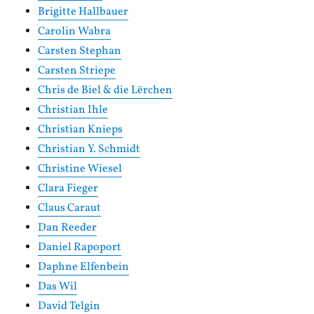
Brigitte Hallbauer
Carolin Wabra
Carsten Stephan
Carsten Striepe
Chris de Biel & die Lërchen
Christian Ihle
Christian Knieps
Christian Y. Schmidt
Christine Wiesel
Clara Fieger
Claus Caraut
Dan Reeder
Daniel Rapoport
Daphne Elfenbein
Das Wil
David Telgin