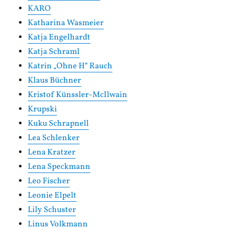
KARO
Katharina Wasmeier
Katja Engelhardt
Katja Schraml
Katrin „Ohne H“ Rauch
Klaus Büchner
Kristof Künssler-McIlwain
Krupski
Kuku Schrapnell
Lea Schlenker
Lena Kratzer
Lena Speckmann
Leo Fischer
Leonie Elpelt
Lily Schuster
Linus Volkmann