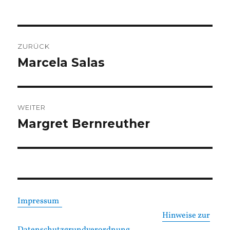
Beitragsnavigation
ZURÜCK
Marcela Salas
Vorheriger
Beitrag:
WEITER
Margret Bernreuther
Nächster
Beitrag:
Impressum
Hinweise zur