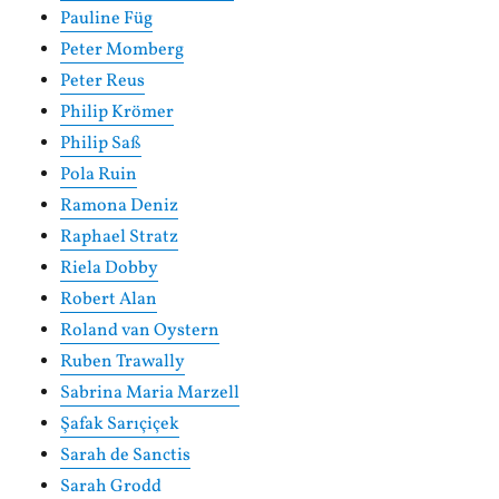
Pauline Füg
Peter Momberg
Peter Reus
Philip Krömer
Philip Saß
Pola Ruin
Ramona Deniz
Raphael Stratz
Riela Dobby
Robert Alan
Roland van Oystern
Ruben Trawally
Sabrina Maria Marzell
Şafak Sarıçiçek
Sarah de Sanctis
Sarah Grodd