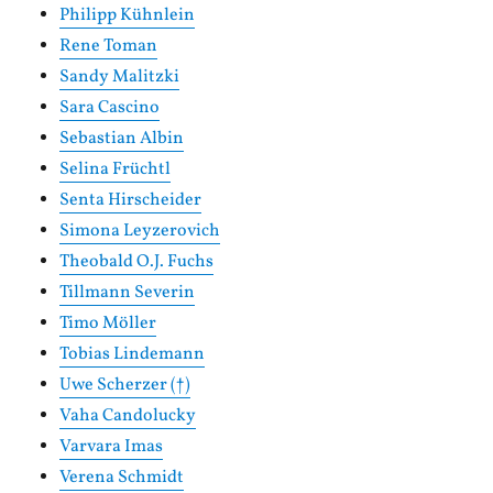
Philipp Kühnlein
Rene Toman
Sandy Malitzki
Sara Cascino
Sebastian Albin
Selina Früchtl
Senta Hirscheider
Simona Leyzerovich
Theobald O.J. Fuchs
Tillmann Severin
Timo Möller
Tobias Lindemann
Uwe Scherzer (†)
Vaha Candolucky
Varvara Imas
Verena Schmidt