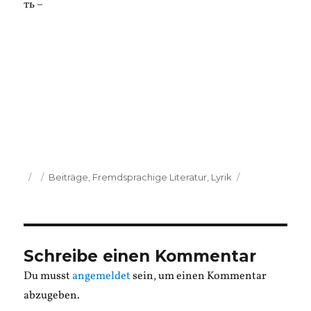
ть –
Veröffentlicht
Kategorien
Beiträge
,
Fremdsprachige Literatur
,
Lyrik
am
Schreibe einen Kommentar
Du musst
angemeldet
sein, um einen Kommentar
abzugeben.