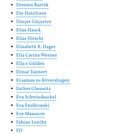
Demien Bartók
Die Hoteltiere
Dinçer Güçyeter
Elias Hauck
Elias Hirschl
Elisabeth R. Hager
Ella Carina Werner
Ella:r Gülden
Elmar Tannert
Erasmus zu Rövershagen
Esther Gleuwitz
Eva Schwindsackel
Eva Szulkowski
Eve Massacre
Fabian Lenthe
FD