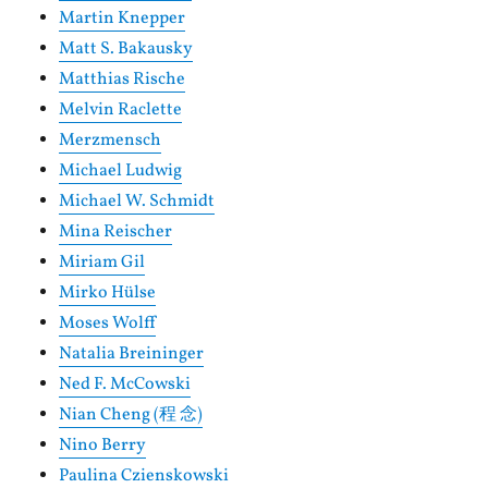
Martin Knepper
Matt S. Bakausky
Matthias Rische
Melvin Raclette
Merzmensch
Michael Ludwig
Michael W. Schmidt
Mina Reischer
Miriam Gil
Mirko Hülse
Moses Wolff
Natalia Breininger
Ned F. McCowski
Nian Cheng (程 念)
Nino Berry
Paulina Czienskowski