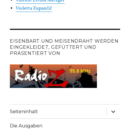
Vincent Eivind Metzger
Violetta Zupančič
EISENBART UND MEISENDRAHT WERDEN
EINGEKLEIDET, GEFÜTTERT UND
PRÄSENTIERT VON
Unterme
Seiteninhalt
anzeige
Die Ausgaben