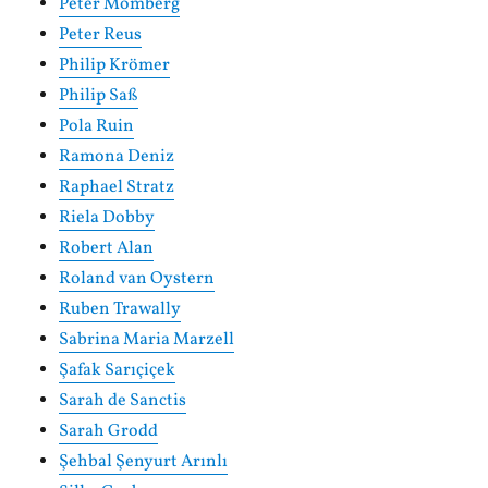
Peter Momberg
Peter Reus
Philip Krömer
Philip Saß
Pola Ruin
Ramona Deniz
Raphael Stratz
Riela Dobby
Robert Alan
Roland van Oystern
Ruben Trawally
Sabrina Maria Marzell
Şafak Sarıçiçek
Sarah de Sanctis
Sarah Grodd
Şehbal Şenyurt Arınlı