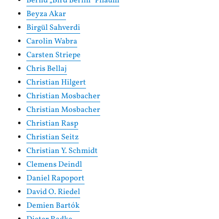
Bernd „Bird Berlin“ Pflaum
Beyza Akar
Birgül Sahverdi
Carolin Wabra
Carsten Striepe
Chris Bellaj
Christian Hilgert
Christian Mosbacher
Christian Mosbacher
Christian Rasp
Christian Seitz
Christian Y. Schmidt
Clemens Deindl
Daniel Rapoport
David O. Riedel
Demien Bartók