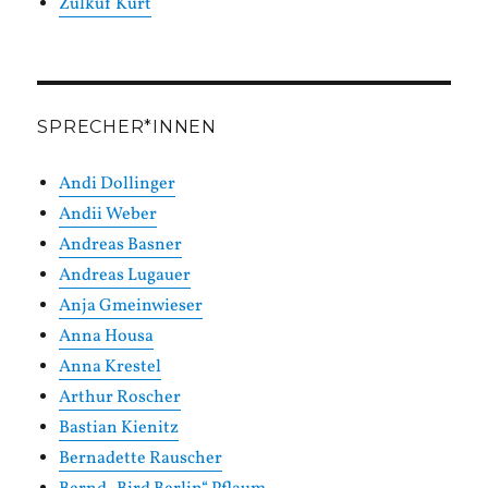
Zülküf Kurt
SPRECHER*INNEN
Andi Dollinger
Andii Weber
Andreas Basner
Andreas Lugauer
Anja Gmeinwieser
Anna Housa
Anna Krestel
Arthur Roscher
Bastian Kienitz
Bernadette Rauscher