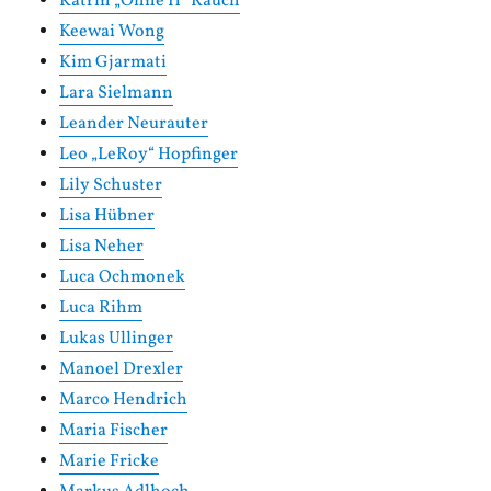
Katrin „Ohne H“ Rauch
Keewai Wong
Kim Gjarmati
Lara Sielmann
Leander Neurauter
Leo „LeRoy“ Hopfinger
Lily Schuster
Lisa Hübner
Lisa Neher
Luca Ochmonek
Luca Rihm
Lukas Ullinger
Manoel Drexler
Marco Hendrich
Maria Fischer
Marie Fricke