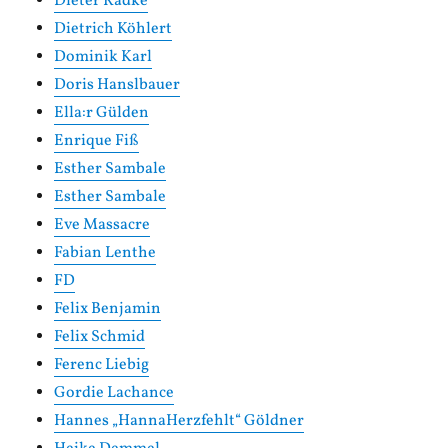
Dieter Radke
Dietrich Köhlert
Dominik Karl
Doris Hanslbauer
Ella:r Gülden
Enrique Fiß
Esther Sambale
Esther Sambale
Eve Massacre
Fabian Lenthe
FD
Felix Benjamin
Felix Schmid
Ferenc Liebig
Gordie Lachance
Hannes „HannaHerzfehlt“ Göldner