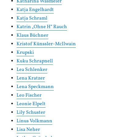
Katharina Wasmeier
Katja Engelhardt
Katja Schraml
Katrin „Ohne H“ Rauch
Klaus Büchner
Kristof Künssler-McIlwain
Krupski
Kuku Schrapnell
Lea Schlenker
Lena Kratzer
Lena Speckmann
Leo Fischer
Leonie Elpelt
Lily Schuster
Linus Volkmann
Lisa Neher