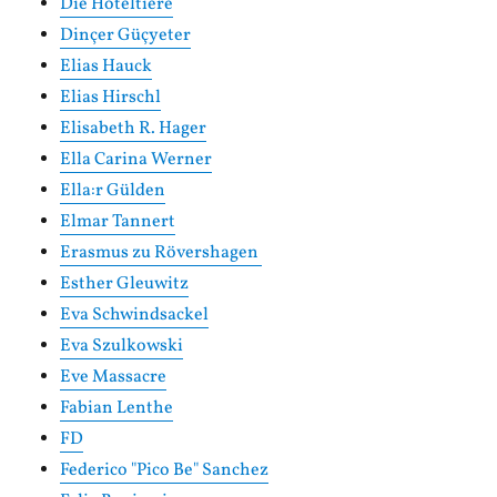
Die Hoteltiere
Dinçer Güçyeter
Elias Hauck
Elias Hirschl
Elisabeth R. Hager
Ella Carina Werner
Ella:r Gülden
Elmar Tannert
Erasmus zu Rövershagen
Esther Gleuwitz
Eva Schwindsackel
Eva Szulkowski
Eve Massacre
Fabian Lenthe
FD
Federico "Pico Be" Sanchez