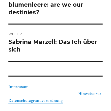
blumenleere: are we our
Vorheriger
Beitrag:
destinies?
WEITER
Sabrina Marzell: Das Ich über
Nächster
Beitrag:
sich
Impressum
Hinweise zur
Datenschutzgrundverordnung