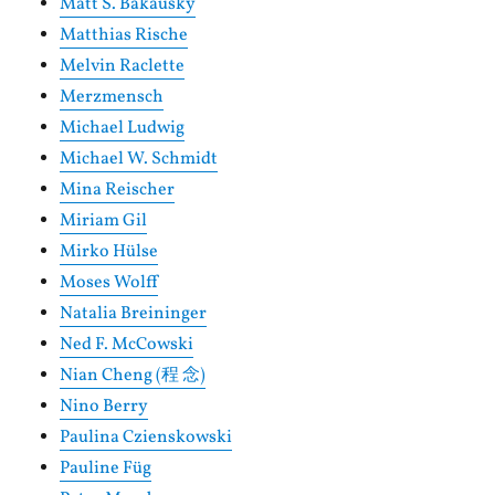
Matt S. Bakausky
Matthias Rische
Melvin Raclette
Merzmensch
Michael Ludwig
Michael W. Schmidt
Mina Reischer
Miriam Gil
Mirko Hülse
Moses Wolff
Natalia Breininger
Ned F. McCowski
Nian Cheng (程 念)
Nino Berry
Paulina Czienskowski
Pauline Füg