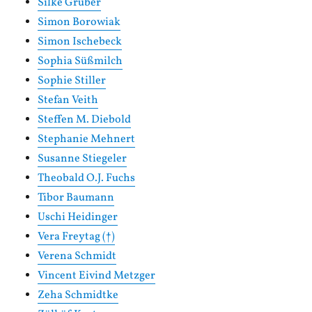
Silke Gruber
Simon Borowiak
Simon Ischebeck
Sophia Süßmilch
Sophie Stiller
Stefan Veith
Steffen M. Diebold
Stephanie Mehnert
Susanne Stiegeler
Theobald O.J. Fuchs
Tibor Baumann
Uschi Heidinger
Vera Freytag (†)
Verena Schmidt
Vincent Eivind Metzger
Zeha Schmidtke