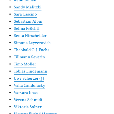
Rene Toman
Sandy Malitzki
Sara Cascino
Sebastian Albin
Selina Früchtl
Senta Hirscheider
Simona Leyzerovich
Theobald O.J. Fuchs
Tillmann Severin
Timo Möller
Tobias Lindemann
Uwe Scherzer (†)
Vaha Candolucky
Varvara Imas
Verena Schmidt
Viktoria Solner