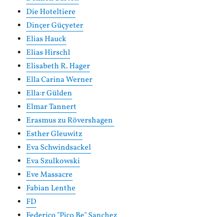
Die Hoteltiere
Dinçer Güçyeter
Elias Hauck
Elias Hirschl
Elisabeth R. Hager
Ella Carina Werner
Ella:r Gülden
Elmar Tannert
Erasmus zu Rövershagen
Esther Gleuwitz
Eva Schwindsackel
Eva Szulkowski
Eve Massacre
Fabian Lenthe
FD
Federico "Pico Be" Sanchez