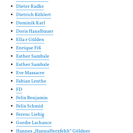
Dieter Radke
Dietrich Köhlert
Dominik Karl
Doris Hanslbauer
Ella:r Gülden
Enrique Fiß
Esther Sambale
Esther Sambale
Eve Massacre
Fabian Lenthe
FD
Felix Benjamin
Felix Schmid
Ferenc Liebig
Gordie Lachance
Hannes „HannaHerzfehlt“ Göldner