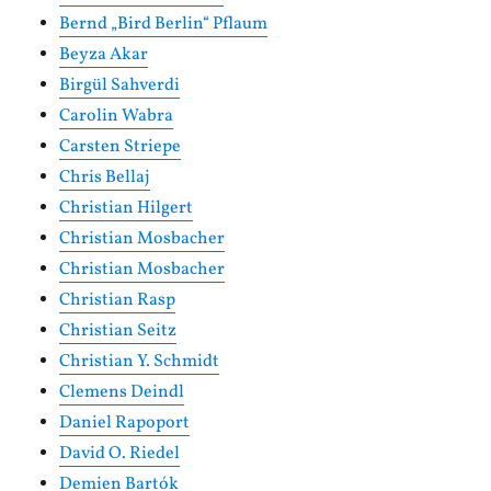
Bernd „Bird Berlin“ Pflaum
Beyza Akar
Birgül Sahverdi
Carolin Wabra
Carsten Striepe
Chris Bellaj
Christian Hilgert
Christian Mosbacher
Christian Mosbacher
Christian Rasp
Christian Seitz
Christian Y. Schmidt
Clemens Deindl
Daniel Rapoport
David O. Riedel
Demien Bartók