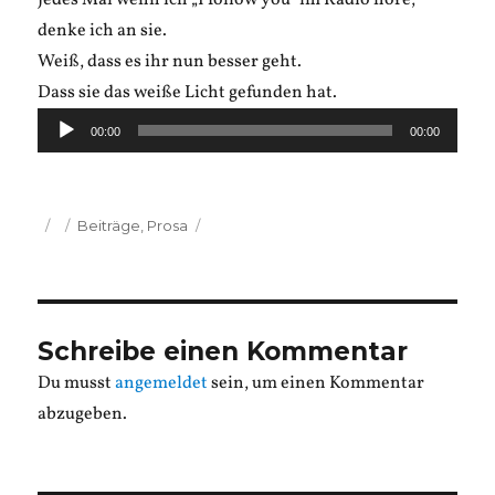
Jedes Mal wenn ich „I follow you“ im Radio höre,
denke ich an sie.
Weiß, dass es ihr nun besser geht.
Dass sie das weiße Licht gefunden hat.
Audio-
00:00
00:00
Player
Veröffentlicht
Kategorien
Beiträge
,
Prosa
am
Schreibe einen Kommentar
Du musst
angemeldet
sein, um einen Kommentar
abzugeben.