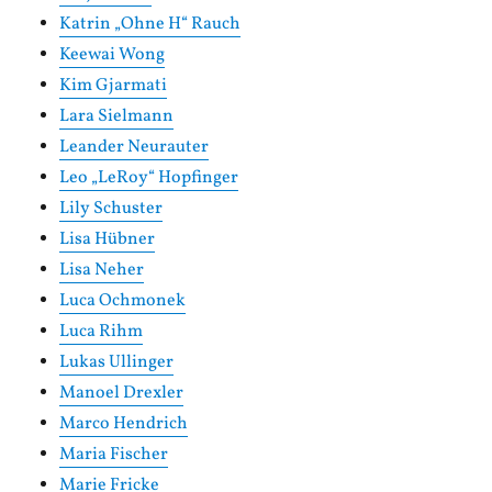
Katrin „Ohne H“ Rauch
Keewai Wong
Kim Gjarmati
Lara Sielmann
Leander Neurauter
Leo „LeRoy“ Hopfinger
Lily Schuster
Lisa Hübner
Lisa Neher
Luca Ochmonek
Luca Rihm
Lukas Ullinger
Manoel Drexler
Marco Hendrich
Maria Fischer
Marie Fricke