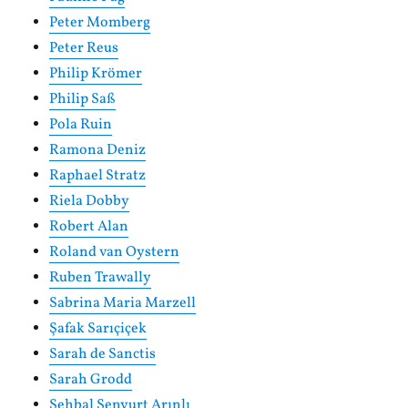
Peter Momberg
Peter Reus
Philip Krömer
Philip Saß
Pola Ruin
Ramona Deniz
Raphael Stratz
Riela Dobby
Robert Alan
Roland van Oystern
Ruben Trawally
Sabrina Maria Marzell
Şafak Sarıçiçek
Sarah de Sanctis
Sarah Grodd
Şehbal Şenyurt Arınlı