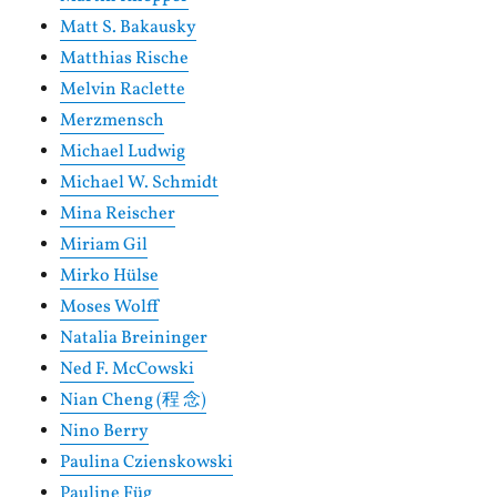
Matt S. Bakausky
Matthias Rische
Melvin Raclette
Merzmensch
Michael Ludwig
Michael W. Schmidt
Mina Reischer
Miriam Gil
Mirko Hülse
Moses Wolff
Natalia Breininger
Ned F. McCowski
Nian Cheng (程 念)
Nino Berry
Paulina Czienskowski
Pauline Füg