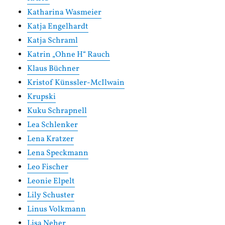
Katharina Wasmeier
Katja Engelhardt
Katja Schraml
Katrin „Ohne H“ Rauch
Klaus Büchner
Kristof Künssler-McIlwain
Krupski
Kuku Schrapnell
Lea Schlenker
Lena Kratzer
Lena Speckmann
Leo Fischer
Leonie Elpelt
Lily Schuster
Linus Volkmann
Lisa Neher