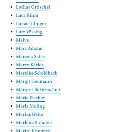
Lothar Gröschel
Luca Rihm
Lukas Ullinger
Lutz Vössing
Malva
Marc Adams
Marcela Salas
Marco Kerler
Mareike Schildbach
Margit Heumann
Margret Bernreuther
Maria Fischer
Maria Moling
Marius Geitz
Marlene Steidele
Martin Knepper