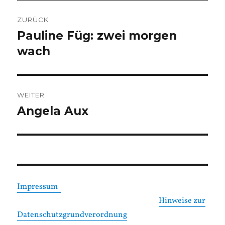
Beitragsnavigation
ZURÜCK
Pauline Füg: zwei morgen
Vorheriger
Beitrag:
wach
WEITER
Angela Aux
Nächster
Beitrag:
Impressum
Hinweise zur
Datenschutzgrundverordnung