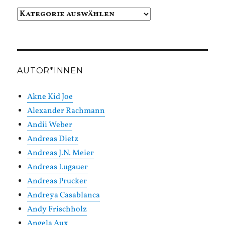
Beiträge
in
Kategorien
AUTOR*INNEN
Akne Kid Joe
Alexander Rachmann
Andii Weber
Andreas Dietz
Andreas J.N. Meier
Andreas Lugauer
Andreas Prucker
Andreya Casablanca
Andy Frischholz
Angela Aux