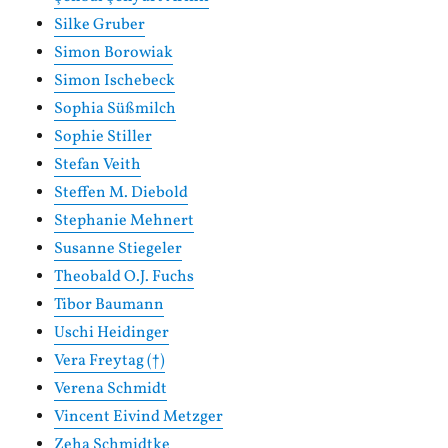
Silke Gruber
Simon Borowiak
Simon Ischebeck
Sophia Süßmilch
Sophie Stiller
Stefan Veith
Steffen M. Diebold
Stephanie Mehnert
Susanne Stiegeler
Theobald O.J. Fuchs
Tibor Baumann
Uschi Heidinger
Vera Freytag (†)
Verena Schmidt
Vincent Eivind Metzger
Zeha Schmidtke