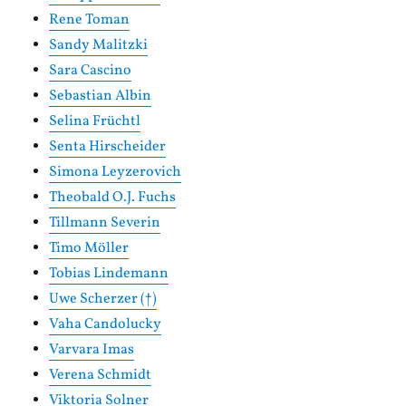
Rene Toman
Sandy Malitzki
Sara Cascino
Sebastian Albin
Selina Früchtl
Senta Hirscheider
Simona Leyzerovich
Theobald O.J. Fuchs
Tillmann Severin
Timo Möller
Tobias Lindemann
Uwe Scherzer (†)
Vaha Candolucky
Varvara Imas
Verena Schmidt
Viktoria Solner