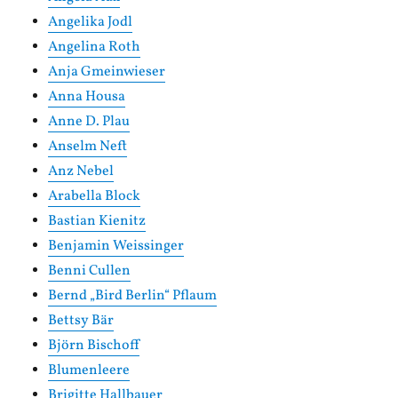
Angelika Jodl
Angelina Roth
Anja Gmeinwieser
Anna Housa
Anne D. Plau
Anselm Neft
Anz Nebel
Arabella Block
Bastian Kienitz
Benjamin Weissinger
Benni Cullen
Bernd „Bird Berlin“ Pflaum
Bettsy Bär
Björn Bischoff
Blumenleere
Brigitte Hallbauer