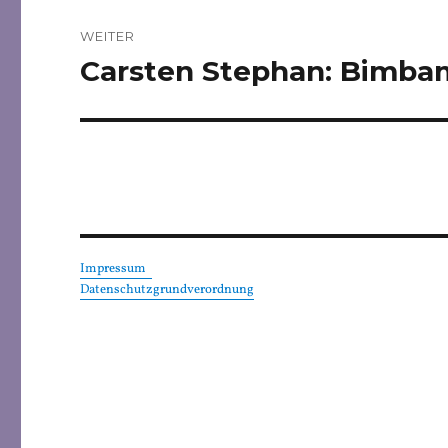
WEITER
Carsten Stephan: Bimba
Nächster
Beitrag:
Impressum
Datenschutzgrundverordnung