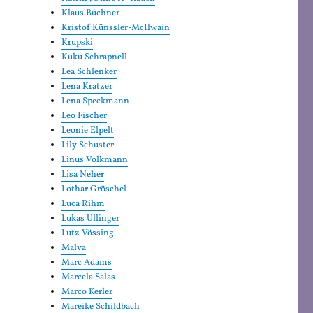
Klaus Büchner
Kristof Künssler-McIlwain
Krupski
Kuku Schrapnell
Lea Schlenker
Lena Kratzer
Lena Speckmann
Leo Fischer
Leonie Elpelt
Lily Schuster
Linus Volkmann
Lisa Neher
Lothar Gröschel
Luca Rihm
Lukas Ullinger
Lutz Vössing
Malva
Marc Adams
Marcela Salas
Marco Kerler
Mareike Schildbach