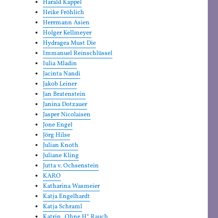
Harald Kappel
Heike Fröhlich
Herrmann Asien
Holger Kellmeyer
Hydragea Must Die
Immanuel Reinschlüssel
Iulia Mladin
Jacinta Nandi
Jakob Leiner
Jan Bratenstein
Janina Dotzauer
Jasper Nicolaisen
Jone Engel
Jörg Hilse
Julian Knoth
Juliane Kling
Jutta v. Ochsenstein
KARO
Katharina Wasmeier
Katja Engelhardt
Katja Schraml
Katrin „Ohne H“ Rauch