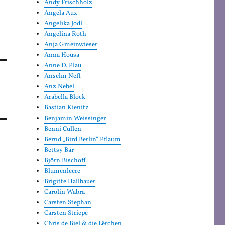
Andy Frischholz
Angela Aux
Angelika Jodl
Angelina Roth
Anja Gmeinwieser
Anna Housa
Anne D. Plau
Anselm Neft
Anz Nebel
Arabella Block
Bastian Kienitz
Benjamin Weissinger
Benni Cullen
Bernd „Bird Berlin“ Pflaum
Bettsy Bär
Björn Bischoff
Blumenleere
Brigitte Hallbauer
Carolin Wabra
Carsten Stephan
Carsten Striepe
Chris de Biel & die Lërchen