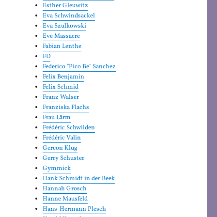
Esther Gleuwitz
Eva Schwindsackel
Eva Szulkowski
Eve Massacre
Fabian Lenthe
FD
Federico "Pico Be" Sanchez
Felix Benjamin
Felix Schmid
Franz Walser
Franziska Flachs
Frau Lärm
Frédéric Schwilden
Frédéric Valin
Gereon Klug
Gerry Schuster
Gymmick
Hank Schmidt in der Beek
Hannah Grosch
Hanne Mausfeld
Hans-Hermann Plesch