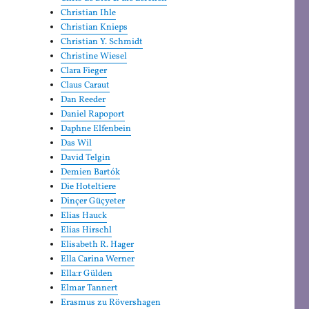
Christian Ihle
Christian Knieps
Christian Y. Schmidt
Christine Wiesel
Clara Fieger
Claus Caraut
Dan Reeder
Daniel Rapoport
Daphne Elfenbein
Das Wil
David Telgin
Demien Bartók
Die Hoteltiere
Dinçer Güçyeter
Elias Hauck
Elias Hirschl
Elisabeth R. Hager
Ella Carina Werner
Ella:r Gülden
Elmar Tannert
Erasmus zu Rövershagen