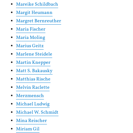
Mareike Schildbach
Margit Heumann
Margret Bernreuther
Maria Fischer
Maria Moling
Marius Geitz
Marlene Steidele
Martin Knepper
Matt S. Bakausky
Matthias Rische
Melvin Raclette
Merzmensch
Michael Ludwig
Michael W. Schmidt
Mina Reischer
Miriam Gil