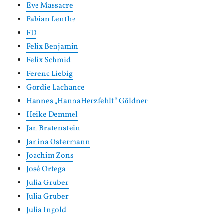
Eve Massacre
Fabian Lenthe
FD
Felix Benjamin
Felix Schmid
Ferenc Liebig
Gordie Lachance
Hannes „HannaHerzfehlt“ Göldner
Heike Demmel
Jan Bratenstein
Janina Ostermann
Joachim Zons
José Ortega
Julia Gruber
Julia Gruber
Julia Ingold