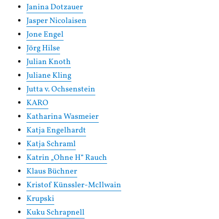
Janina Dotzauer
Jasper Nicolaisen
Jone Engel
Jörg Hilse
Julian Knoth
Juliane Kling
Jutta v. Ochsenstein
KARO
Katharina Wasmeier
Katja Engelhardt
Katja Schraml
Katrin „Ohne H“ Rauch
Klaus Büchner
Kristof Künssler-McIlwain
Krupski
Kuku Schrapnell