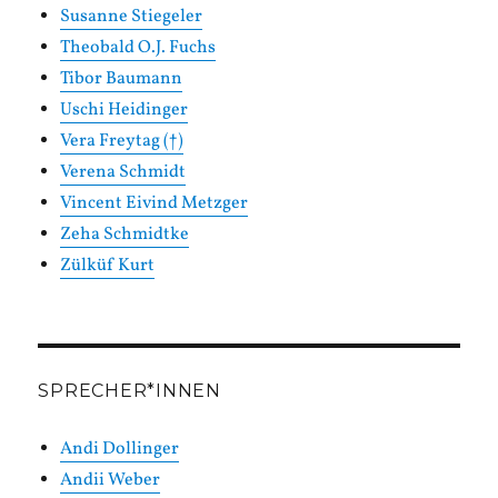
Susanne Stiegeler
Theobald O.J. Fuchs
Tibor Baumann
Uschi Heidinger
Vera Freytag (†)
Verena Schmidt
Vincent Eivind Metzger
Zeha Schmidtke
Zülküf Kurt
SPRECHER*INNEN
Andi Dollinger
Andii Weber