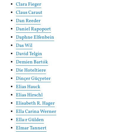
Clara Fieger
Claus Caraut
Dan Reeder
Daniel Rapoport
Daphne Elfenbein
Das Wil
David Telgin
Demien Bartók
Die Hoteltiere
Dinçer Güçyeter
Elias Hauck
Elias Hirschl
Elisabeth R. Hager
Ella Carina Werner
Ella:r Gülden
Elmar Tannert