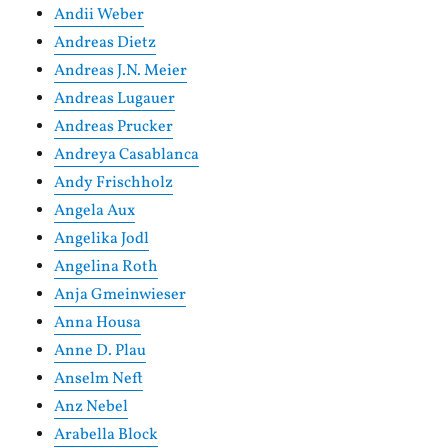
Andii Weber
Andreas Dietz
Andreas J.N. Meier
Andreas Lugauer
Andreas Prucker
Andreya Casablanca
Andy Frischholz
Angela Aux
Angelika Jodl
Angelina Roth
Anja Gmeinwieser
Anna Housa
Anne D. Plau
Anselm Neft
Anz Nebel
Arabella Block