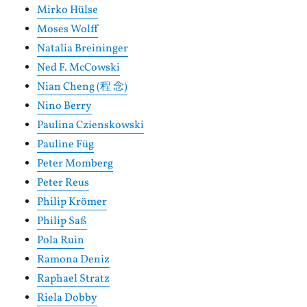
Mirko Hülse
Moses Wolff
Natalia Breininger
Ned F. McCowski
Nian Cheng (程 念)
Nino Berry
Paulina Czienskowski
Pauline Füg
Peter Momberg
Peter Reus
Philip Krömer
Philip Saß
Pola Ruin
Ramona Deniz
Raphael Stratz
Riela Dobby