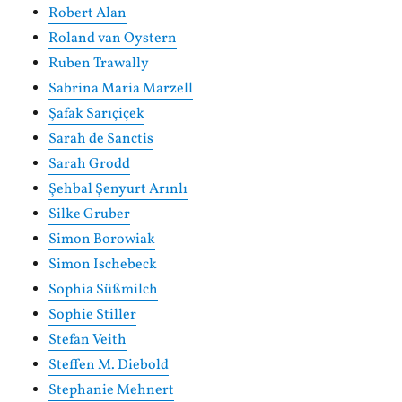
Robert Alan
Roland van Oystern
Ruben Trawally
Sabrina Maria Marzell
Şafak Sarıçiçek
Sarah de Sanctis
Sarah Grodd
Şehbal Şenyurt Arınlı
Silke Gruber
Simon Borowiak
Simon Ischebeck
Sophia Süßmilch
Sophie Stiller
Stefan Veith
Steffen M. Diebold
Stephanie Mehnert