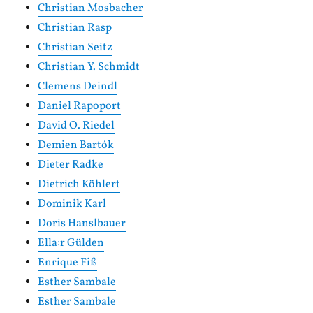
Christian Mosbacher
Christian Rasp
Christian Seitz
Christian Y. Schmidt
Clemens Deindl
Daniel Rapoport
David O. Riedel
Demien Bartók
Dieter Radke
Dietrich Köhlert
Dominik Karl
Doris Hanslbauer
Ella:r Gülden
Enrique Fiß
Esther Sambale
Esther Sambale