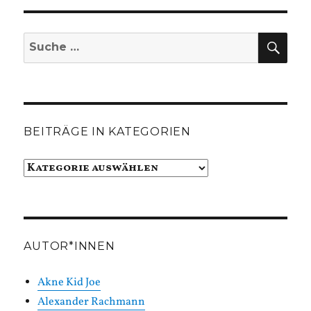
SUC
Suche
nach:
BEITRÄGE IN KATEGORIEN
Beiträge
in
Kategorien
AUTOR*INNEN
Akne Kid Joe
Alexander Rachmann