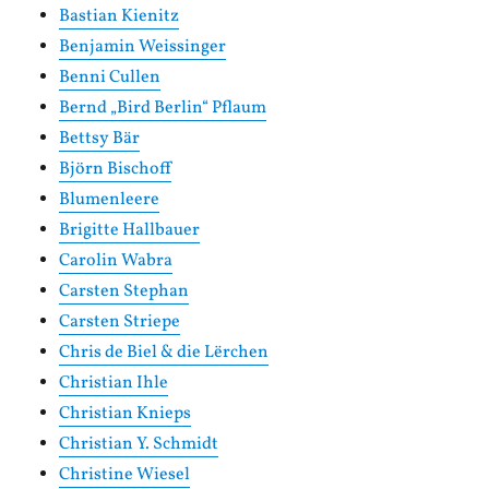
Bastian Kienitz
Benjamin Weissinger
Benni Cullen
Bernd „Bird Berlin“ Pflaum
Bettsy Bär
Björn Bischoff
Blumenleere
Brigitte Hallbauer
Carolin Wabra
Carsten Stephan
Carsten Striepe
Chris de Biel & die Lërchen
Christian Ihle
Christian Knieps
Christian Y. Schmidt
Christine Wiesel