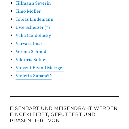
Tillmann Severin
Timo Möller
Tobias Lindemann
Uwe Scherzer (†)
Vaha Candolucky
Varvara Imas
Verena Schmidt
Viktoria Solner
Vincent Eivind Metzger
Violetta Zupančič
EISENBART UND MEISENDRAHT WERDEN
EINGEKLEIDET, GEFÜTTERT UND
PRÄSENTIERT VON