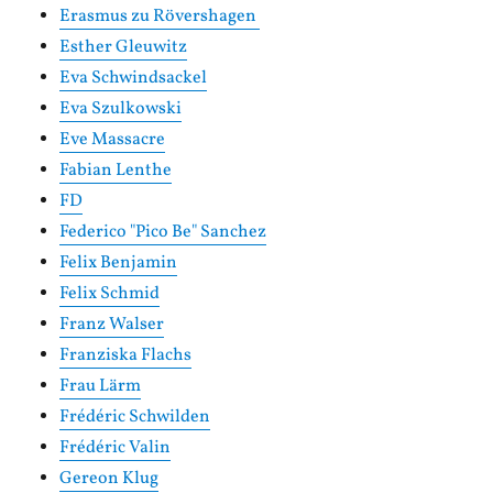
Erasmus zu Rövershagen
Esther Gleuwitz
Eva Schwindsackel
Eva Szulkowski
Eve Massacre
Fabian Lenthe
FD
Federico "Pico Be" Sanchez
Felix Benjamin
Felix Schmid
Franz Walser
Franziska Flachs
Frau Lärm
Frédéric Schwilden
Frédéric Valin
Gereon Klug