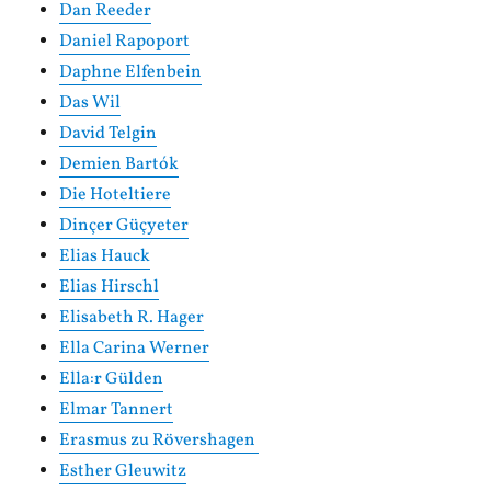
Dan Reeder
Daniel Rapoport
Daphne Elfenbein
Das Wil
David Telgin
Demien Bartók
Die Hoteltiere
Dinçer Güçyeter
Elias Hauck
Elias Hirschl
Elisabeth R. Hager
Ella Carina Werner
Ella:r Gülden
Elmar Tannert
Erasmus zu Rövershagen
Esther Gleuwitz