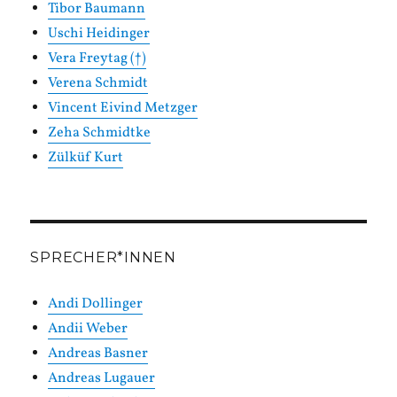
Tibor Baumann
Uschi Heidinger
Vera Freytag (†)
Verena Schmidt
Vincent Eivind Metzger
Zeha Schmidtke
Zülküf Kurt
SPRECHER*INNEN
Andi Dollinger
Andii Weber
Andreas Basner
Andreas Lugauer