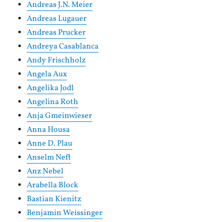
Andreas J.N. Meier
Andreas Lugauer
Andreas Prucker
Andreya Casablanca
Andy Frischholz
Angela Aux
Angelika Jodl
Angelina Roth
Anja Gmeinwieser
Anna Housa
Anne D. Plau
Anselm Neft
Anz Nebel
Arabella Block
Bastian Kienitz
Benjamin Weissinger