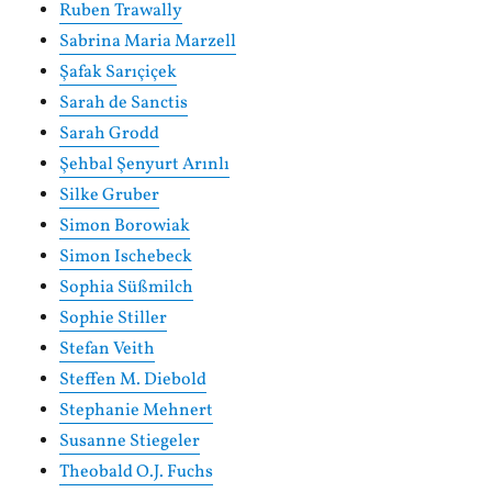
Ruben Trawally
Sabrina Maria Marzell
Şafak Sarıçiçek
Sarah de Sanctis
Sarah Grodd
Şehbal Şenyurt Arınlı
Silke Gruber
Simon Borowiak
Simon Ischebeck
Sophia Süßmilch
Sophie Stiller
Stefan Veith
Steffen M. Diebold
Stephanie Mehnert
Susanne Stiegeler
Theobald O.J. Fuchs