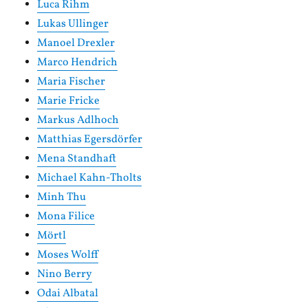
Luca Rihm
Lukas Ullinger
Manoel Drexler
Marco Hendrich
Maria Fischer
Marie Fricke
Markus Adlhoch
Matthias Egersdörfer
Mena Standhaft
Michael Kahn-Tholts
Minh Thu
Mona Filice
Mörtl
Moses Wolff
Nino Berry
Odai Albatal