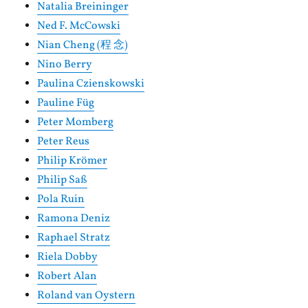
Natalia Breininger
Ned F. McCowski
Nian Cheng (程 念)
Nino Berry
Paulina Czienskowski
Pauline Füg
Peter Momberg
Peter Reus
Philip Krömer
Philip Saß
Pola Ruin
Ramona Deniz
Raphael Stratz
Riela Dobby
Robert Alan
Roland van Oystern