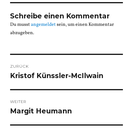
Schreibe einen Kommentar
Du musst
angemeldet
sein, um einen Kommentar
abzugeben.
Beitragsnavigation
ZURÜCK
Kristof Künssler-McIlwain
Vorheriger
Beitrag:
WEITER
Margit Heumann
Nächster
Beitrag: