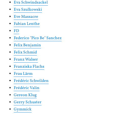
Eva Schwindsackel
Eva Szulkowski
Eve Massacre
Fabian Lenthe
FD
Federico "Pico Be" Sanchez
Felix Benjamin
Felix Schmid
Franz Walser
Franziska Flachs
Frau Lärm
Frédéric Schwilden
Frédéric Valin
Gereon Klug
Gerry Schuster
Gymmick