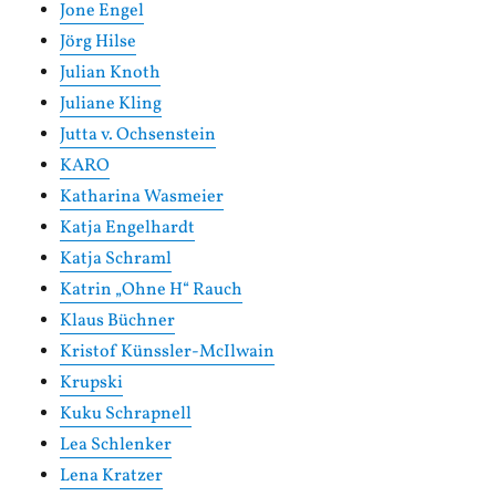
Jone Engel
Jörg Hilse
Julian Knoth
Juliane Kling
Jutta v. Ochsenstein
KARO
Katharina Wasmeier
Katja Engelhardt
Katja Schraml
Katrin „Ohne H“ Rauch
Klaus Büchner
Kristof Künssler-McIlwain
Krupski
Kuku Schrapnell
Lea Schlenker
Lena Kratzer