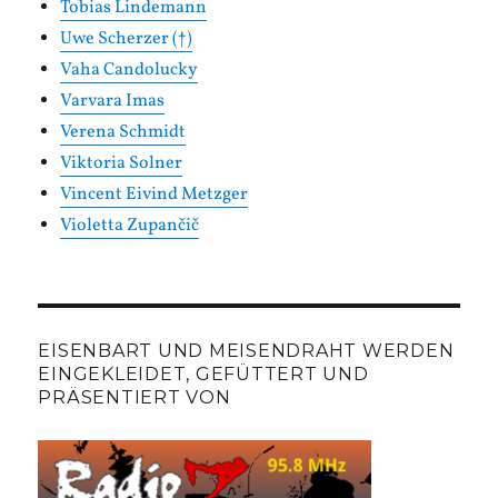
Tobias Lindemann
Uwe Scherzer (†)
Vaha Candolucky
Varvara Imas
Verena Schmidt
Viktoria Solner
Vincent Eivind Metzger
Violetta Zupančič
EISENBART UND MEISENDRAHT WERDEN
EINGEKLEIDET, GEFÜTTERT UND
PRÄSENTIERT VON