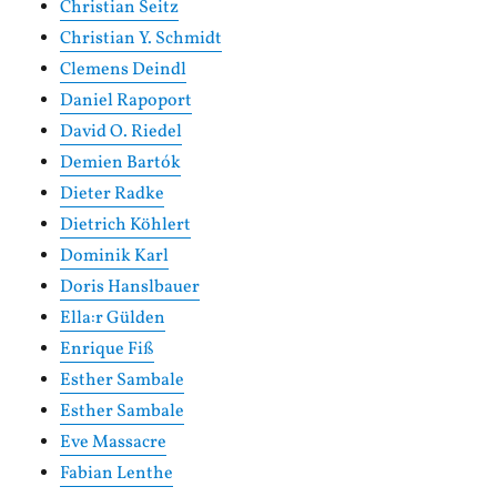
Christian Seitz
Christian Y. Schmidt
Clemens Deindl
Daniel Rapoport
David O. Riedel
Demien Bartók
Dieter Radke
Dietrich Köhlert
Dominik Karl
Doris Hanslbauer
Ella:r Gülden
Enrique Fiß
Esther Sambale
Esther Sambale
Eve Massacre
Fabian Lenthe