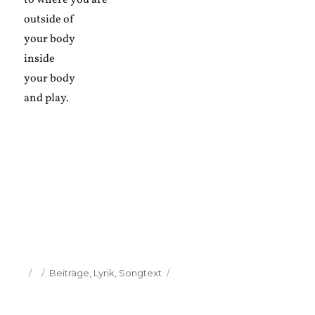
to where you are
outside of
your body
inside
your body
and play.
Veröffentlicht
Kategorien
Beiträge
,
Lyrik
,
Songtext
am