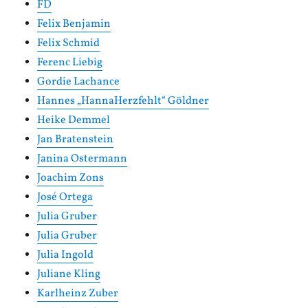
FD
Felix Benjamin
Felix Schmid
Ferenc Liebig
Gordie Lachance
Hannes „HannaHerzfehlt“ Göldner
Heike Demmel
Jan Bratenstein
Janina Ostermann
Joachim Zons
José Ortega
Julia Gruber
Julia Gruber
Julia Ingold
Juliane Kling
Karlheinz Zuber