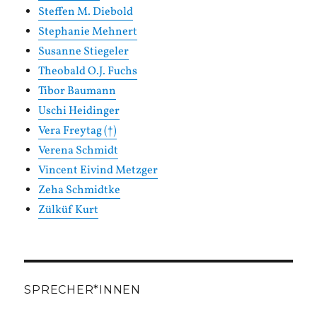
Steffen M. Diebold
Stephanie Mehnert
Susanne Stiegeler
Theobald O.J. Fuchs
Tibor Baumann
Uschi Heidinger
Vera Freytag (†)
Verena Schmidt
Vincent Eivind Metzger
Zeha Schmidtke
Zülküf Kurt
SPRECHER*INNEN