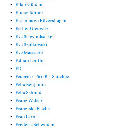
Ella:r Gülden
Elmar Tannert
Erasmus zu Rövershagen
Esther Gleuwitz
Eva Schwindsackel
Eva Szulkowski
Eve Massacre
Fabian Lenthe
FD
Federico "Pico Be" Sanchez
Felix Benjamin
Felix Schmid
Franz Walser
Franziska Flachs
Frau Lärm
Frédéric Schwilden