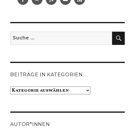
SUC
Suche
nach:
BEITRÄGE IN KATEGORIEN
Beiträge
in
Kategorien
AUTOR*INNEN