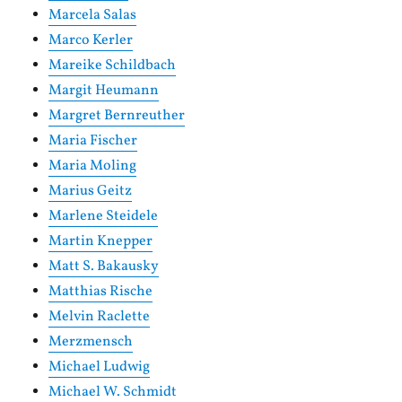
Marcela Salas
Marco Kerler
Mareike Schildbach
Margit Heumann
Margret Bernreuther
Maria Fischer
Maria Moling
Marius Geitz
Marlene Steidele
Martin Knepper
Matt S. Bakausky
Matthias Rische
Melvin Raclette
Merzmensch
Michael Ludwig
Michael W. Schmidt