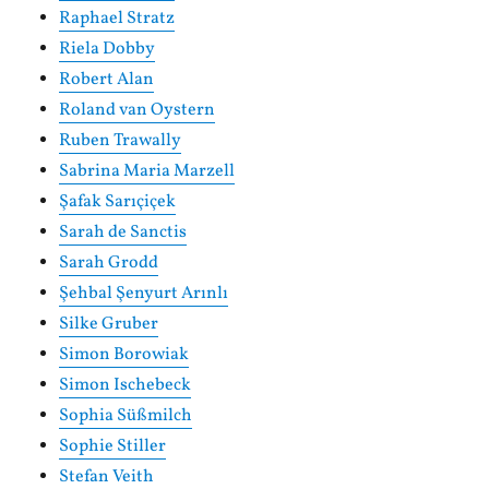
Raphael Stratz
Riela Dobby
Robert Alan
Roland van Oystern
Ruben Trawally
Sabrina Maria Marzell
Şafak Sarıçiçek
Sarah de Sanctis
Sarah Grodd
Şehbal Şenyurt Arınlı
Silke Gruber
Simon Borowiak
Simon Ischebeck
Sophia Süßmilch
Sophie Stiller
Stefan Veith