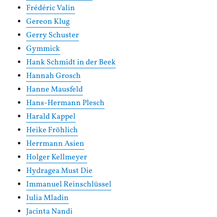
Frédéric Valin
Gereon Klug
Gerry Schuster
Gymmick
Hank Schmidt in der Beek
Hannah Grosch
Hanne Mausfeld
Hans-Hermann Plesch
Harald Kappel
Heike Fröhlich
Herrmann Asien
Holger Kellmeyer
Hydragea Must Die
Immanuel Reinschlüssel
Iulia Mladin
Jacinta Nandi