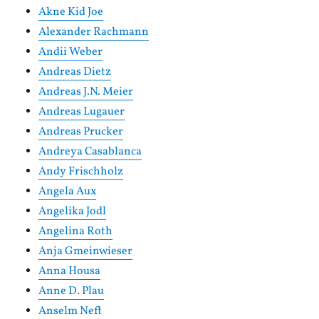
Akne Kid Joe
Alexander Rachmann
Andii Weber
Andreas Dietz
Andreas J.N. Meier
Andreas Lugauer
Andreas Prucker
Andreya Casablanca
Andy Frischholz
Angela Aux
Angelika Jodl
Angelina Roth
Anja Gmeinwieser
Anna Housa
Anne D. Plau
Anselm Neft