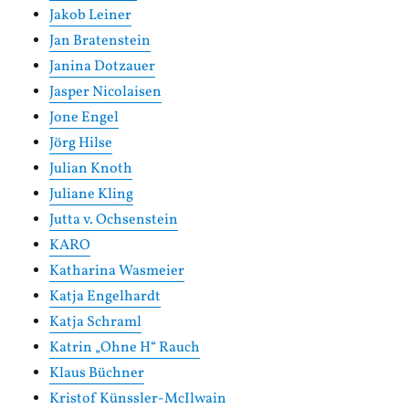
Jakob Leiner
Jan Bratenstein
Janina Dotzauer
Jasper Nicolaisen
Jone Engel
Jörg Hilse
Julian Knoth
Juliane Kling
Jutta v. Ochsenstein
KARO
Katharina Wasmeier
Katja Engelhardt
Katja Schraml
Katrin „Ohne H“ Rauch
Klaus Büchner
Kristof Künssler-McIlwain