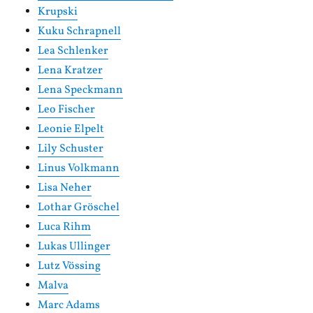
Krupski
Kuku Schrapnell
Lea Schlenker
Lena Kratzer
Lena Speckmann
Leo Fischer
Leonie Elpelt
Lily Schuster
Linus Volkmann
Lisa Neher
Lothar Gröschel
Luca Rihm
Lukas Ullinger
Lutz Vössing
Malva
Marc Adams