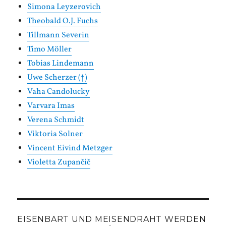
Simona Leyzerovich
Theobald O.J. Fuchs
Tillmann Severin
Timo Möller
Tobias Lindemann
Uwe Scherzer (†)
Vaha Candolucky
Varvara Imas
Verena Schmidt
Viktoria Solner
Vincent Eivind Metzger
Violetta Zupančič
EISENBART UND MEISENDRAHT WERDEN