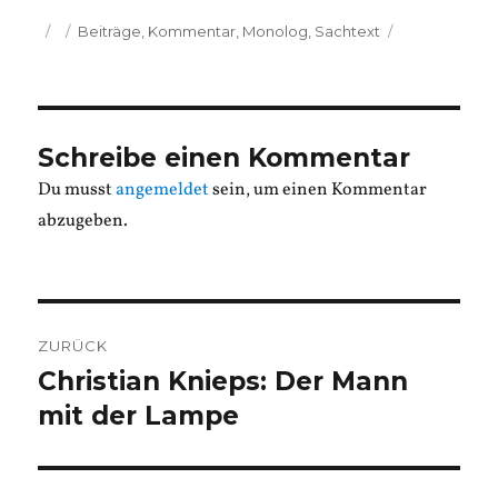
Veröffentlicht
Kategorien
Beiträge
,
Kommentar
,
Monolog
,
Sachtext
am
Schreibe einen Kommentar
Du musst
angemeldet
sein, um einen Kommentar
abzugeben.
Beitragsnavigation
ZURÜCK
Christian Knieps: Der Mann
Vorheriger
Beitrag:
mit der Lampe