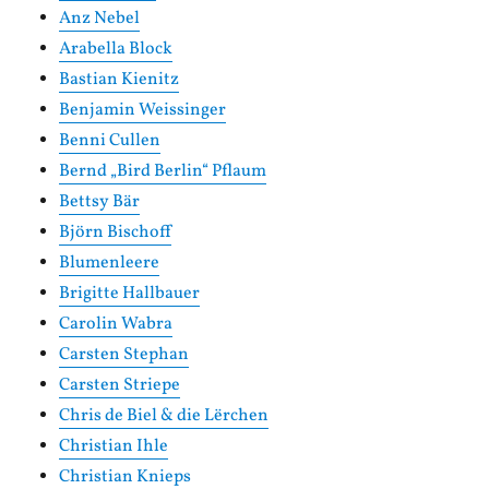
Anz Nebel
Arabella Block
Bastian Kienitz
Benjamin Weissinger
Benni Cullen
Bernd „Bird Berlin“ Pflaum
Bettsy Bär
Björn Bischoff
Blumenleere
Brigitte Hallbauer
Carolin Wabra
Carsten Stephan
Carsten Striepe
Chris de Biel & die Lërchen
Christian Ihle
Christian Knieps