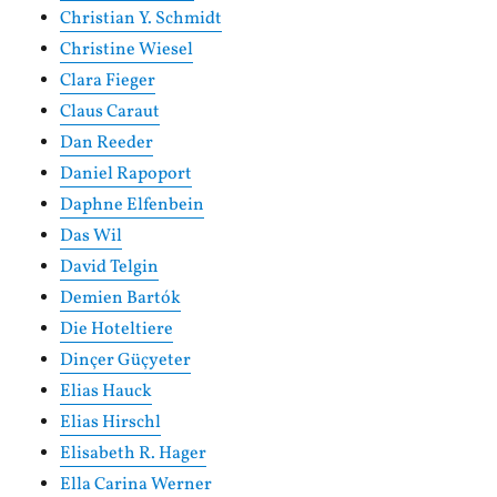
Christian Y. Schmidt
Christine Wiesel
Clara Fieger
Claus Caraut
Dan Reeder
Daniel Rapoport
Daphne Elfenbein
Das Wil
David Telgin
Demien Bartók
Die Hoteltiere
Dinçer Güçyeter
Elias Hauck
Elias Hirschl
Elisabeth R. Hager
Ella Carina Werner