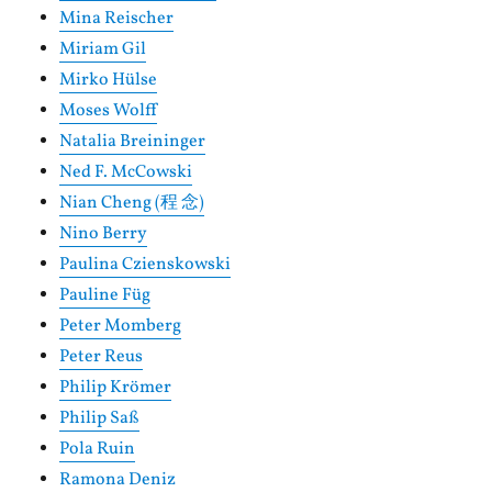
Mina Reischer
Miriam Gil
Mirko Hülse
Moses Wolff
Natalia Breininger
Ned F. McCowski
Nian Cheng (程 念)
Nino Berry
Paulina Czienskowski
Pauline Füg
Peter Momberg
Peter Reus
Philip Krömer
Philip Saß
Pola Ruin
Ramona Deniz