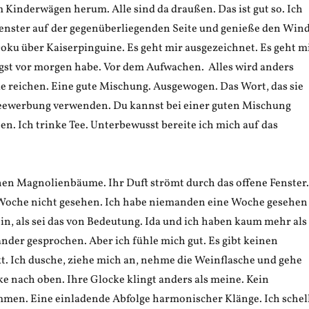
 Kinderwägen herum. Alle sind da draußen. Das ist gut so. Ich
Fenster auf der gegenüberliegenden Seite und genieße den Wind
Doku über Kaiserpinguine. Es geht mir ausgezeichnet. Es geht m
Angst vor morgen habe. Vor dem Aufwachen. Alles wird anders
e reichen. Eine gute Mischung. Ausgewogen. Das Wort, das sie
eewerbung verwenden. Du kannst bei einer guten Mischung
en. Ich trinke Tee. Unterbewusst bereite ich mich auf das
en Magnolienbäume. Ihr Duft strömt durch das offene Fenster.
 Woche nicht gesehen. Ich habe niemanden eine Woche gesehen
ein, als sei das von Bedeutung. Ida und ich haben kaum mehr als
nder gesprochen. Aber ich fühle mich gut. Es gibt keinen
t. Ich dusche, ziehe mich an, nehme die Weinflasche und gehe
e nach oben. Ihre Glocke klingt anders als meine. Kein
en. Eine einladende Abfolge harmonischer Klänge. Ich schel