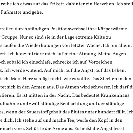
eibe ich etwas auf das Etikett, dahinter ein Herzchen. Ich stel
e Fußmatte und gehe.
rteilen durch ständigen Positionswechsel ihre Körperwärme
 Gruppe. Nur so sind sie in der Lage extreme Kälte zu
 laufen die Wiederholungen von letzter Woche. Ich bin allein.
iert. Ich konzentriere mich auf meine Atmung. Meine Augen
h sobald ich einschlafe, schrecke ich auf. Vorzeichen
. Ich werde wütend. Auf mich, auf die Angst, auf das Leben.
sch. Mein Herz schlägt nicht, wie es sollte. Das Stechen in den
tet sich in den Armen aus. Das Atmen wird schwerer. Ich darf d
rlieren. Es ist mitten in der Nacht. Das bedeutet Krankenhaus.
aufnahme und zwölfstündige Beobachtung und der ständige
, wenn der Sauerstoffgehalt des Blutes unter hundert fällt. Ic
e dich. Ich stehe auf und mache Tee, werfe den Kopf in den
nach vorn. Schüttle die Arme aus. Es heißt die Angst frisst