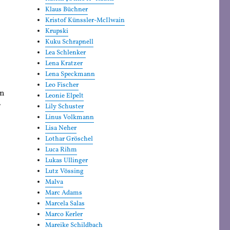
Klaus Büchner
Kristof Künssler-McIlwain
Krupski
Kuku Schrapnell
Lea Schlenker
Lena Kratzer
Lena Speckmann
Leo Fischer
en
Leonie Elpelt
f
Lily Schuster
Linus Volkmann
Lisa Neher
Lothar Gröschel
Luca Rihm
Lukas Ullinger
Lutz Vössing
Malva
Marc Adams
Marcela Salas
Marco Kerler
Mareike Schildbach