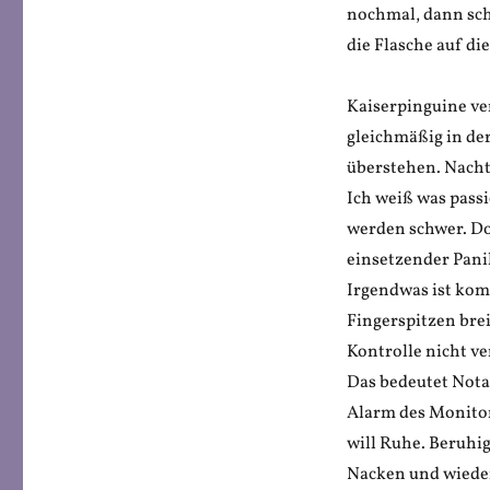
nochmal, dann schr
die Flasche auf di
Kaiserpinguine ve
gleichmäßig in der
überstehen. Nachts
Ich weiß was pass
werden schwer. Doc
einsetzender Panik
Irgendwas ist komi
Fingerspitzen brei
Kontrolle nicht ve
Das bedeutet Not
Alarm des Monitors
will Ruhe. Beruhig
Nacken und wieder 