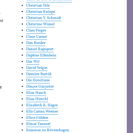
Christian Ihle
.
Christian Knieps
Christian Y. Schmidt
er
Christine Wiesel
Clara Fieger
Claus Caraut
Dan Reeder
Daniel Rapoport
Daphne Elfenbein
Das Wil
David Telgin
Demien Bartók
Die Hoteltiere
er
Dinçer Güçyeter
Elias Hauck
Elias Hirschl
Elisabeth R. Hager
Ella Carina Werner
Ella:r Gülden
Elmar Tannert
Erasmus zu Rövershagen