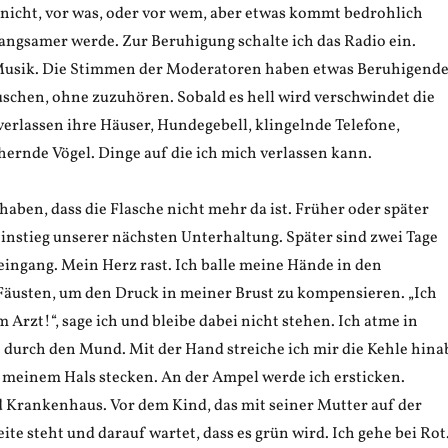
ß nicht, vor was, oder vor wem, aber etwas kommt bedrohlich
langsamer werde. Zur Beruhigung schalte ich das Radio ein.
Musik. Die Stimmen der Moderatoren haben etwas Beruhigende
uschen, ohne zuzuhören. Sobald es hell wird verschwindet die
erlassen ihre Häuser, Hundegebell, klingelnde Telefone,
hernde Vögel. Dinge auf die ich mich verlassen kann.
aben, dass die Flasche nicht mehr da ist. Früher oder später
Einstieg unserer nächsten Unterhaltung. Später sind zwei Tage
ingang. Mein Herz rast. Ich balle meine Hände in den
Fäusten, um den Druck in meiner Brust zu kompensieren. „Ich
Arzt!“, sage ich und bleibe dabei nicht stehen. Ich atme in
durch den Mund. Mit der Hand streiche ich mir die Kehle hina
n meinem Hals stecken. An der Ampel werde ich ersticken.
 Krankenhaus. Vor dem Kind, das mit seiner Mutter auf der
te steht und darauf wartet, dass es grün wird. Ich gehe bei Rot