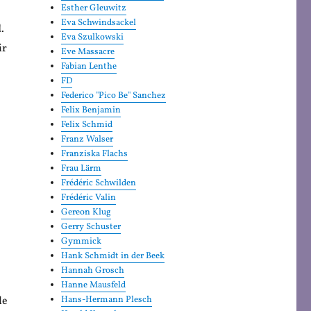
Esther Gleuwitz
Eva Schwindsackel
.
Eva Szulkowski
ir
Eve Massacre
Fabian Lenthe
FD
Federico "Pico Be" Sanchez
Felix Benjamin
Felix Schmid
Franz Walser
Franziska Flachs
Frau Lärm
Frédéric Schwilden
Frédéric Valin
Gereon Klug
Gerry Schuster
Gymmick
Hank Schmidt in der Beek
Hannah Grosch
Hanne Mausfeld
le
Hans-Hermann Plesch