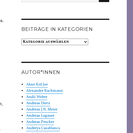
nach:
s.
BEITRÄGE IN KATEGORIEN
Beiträge
in
Kategorien
AUTOR*INNEN
Akne Kid Joe
Alexander Rachmann
Andii Weber
b,
Andreas Dietz
Andreas J.N. Meier
Andreas Lugauer
Andreas Prucker
.
Andreya Casablanca