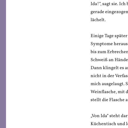
Ida!“, sagt sie. I
gerade eingezogen 
lächelt.
Einige Tage späte
Symptome herauszu
bis zum Erbrechen
Schweiß an Händen
Dann klingelt es a
nicht in der Verf
mich ausgelaugt. S
Weinflasche, mit d
stellt die Flasche
„Von Ida“ steht da
Küchentisch und l