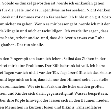
t. Sobald es dunkel geworden ist, werde ich einkaufen gehen.
s für die Seele und dazu irgendwas im Fernsehen. Nicht denken
t Steak und Pommes vor den Fernseher. Ich fühle mich gut. Spät
m sicher zu gehen. Wenn es mir besser geht, werde ich mit der
da klingeln und mich entschuldigen. Ich werde ihr sagen, dass
ress habe, Arbeit und so, und, dass die Ärztin etwas von Ruhe
 glauben. Das tun sie alle.
 den Fingerspitzen kann ich leben. Selbst das Ziehen in der
itet mir keine Probleme. Der Kühlschrank ist voll. Ich habe
ei Tagen war ich nicht vor der Tür. Tagsüber öffne ich das Fenst
nd lege mich so hin, dass ich nur den Himmel sehe. Ich stelle
anderen machen. Wie sie im Park um die Ecke um den großen
zen und Kinder sich darin gegenseitig mit Wasser bespritzen.
über ihre Köpfe hinweg, oder lassen sich in den Bäumen nieder.
gen Menschen in kurzen Hosen und Bikinis. Fahrradfahrer