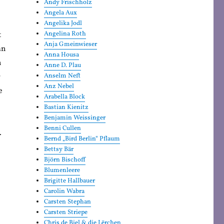
Andy Frischholz
Angela Aux
Angelika Jodl
t
Angelina Roth
Anja Gmeinwieser
an
Anna Housa
h
Anne D. Plau
r
Anselm Neft
Anz Nebel
e
Arabella Block
Bastian Kienitz
Benjamin Weissinger
Benni Cullen
.
Bernd „Bird Berlin“ Pflaum
Bettsy Bär
Björn Bischoff
Blumenleere
Brigitte Hallbauer
e
Carolin Wabra
Carsten Stephan
Carsten Striepe
Chris de Biel & die Lërchen