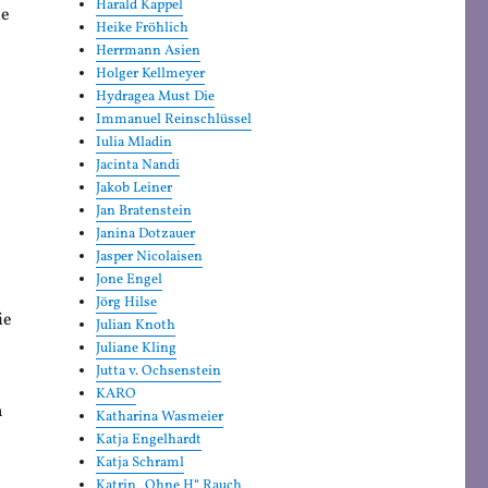
Harald Kappel
le
Heike Fröhlich
Herrmann Asien
Holger Kellmeyer
Hydragea Must Die
Immanuel Reinschlüssel
Iulia Mladin
Jacinta Nandi
Jakob Leiner
Jan Bratenstein
Janina Dotzauer
Jasper Nicolaisen
Jone Engel
Jörg Hilse
ie
Julian Knoth
Juliane Kling
Jutta v. Ochsenstein
KARO
h
Katharina Wasmeier
Katja Engelhardt
Katja Schraml
Katrin „Ohne H“ Rauch