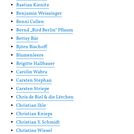
Bastian Kienitz
Benjamin Weissinger
Benni Cullen
Bernd „Bird Berlin“ Pflaum
Bettsy Bär
Björn Bischoff
Blumenleere
Brigitte Hallbauer
Carolin Wabra
Carsten Stephan
Carsten Striepe
Chris de Biel & die Lërchen
Christian Ihle
Christian Knieps
Christian Y. Schmidt
Christine Wiesel