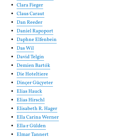
Clara Fieger
Claus Caraut
Dan Reeder
Daniel Rapoport
Daphne Elfenbein
Das Wil
David Telgin
Demien Bartók
Die Hoteltiere
Dinçer Güçyeter
Elias Hauck
Elias Hirschl
Elisabeth R. Hager
Ella Carina Werner
Ella:r Gülden
Elmar Tannert