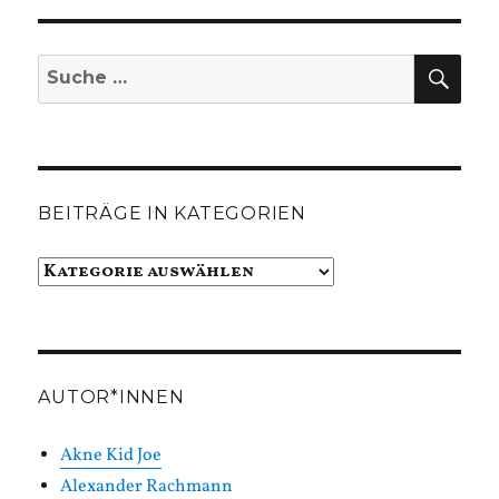
SUC
Suche
nach:
BEITRÄGE IN KATEGORIEN
Beiträge
in
Kategorien
AUTOR*INNEN
Akne Kid Joe
Alexander Rachmann