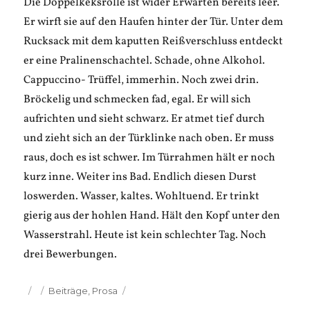
Die Doppelkeksrolle ist wider Erwarten bereits leer.
Er wirft sie auf den Haufen hinter der Tür. Unter dem
Rucksack mit dem kaputten Reißverschluss entdeckt
er eine Pralinenschachtel. Schade, ohne Alkohol.
Cappuccino- Trüffel, immerhin. Noch zwei drin.
Bröckelig und schmecken fad, egal. Er will sich
aufrichten und sieht schwarz. Er atmet tief durch
und zieht sich an der Türklinke nach oben. Er muss
raus, doch es ist schwer. Im Türrahmen hält er noch
kurz inne. Weiter ins Bad. Endlich diesen Durst
loswerden. Wasser, kaltes. Wohltuend. Er trinkt
gierig aus der hohlen Hand. Hält den Kopf unter den
Wasserstrahl. Heute ist kein schlechter Tag. Noch
drei Bewerbungen.
Veröffentlicht
Kategorien
Beiträge
,
Prosa
am