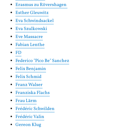
Erasmus zu Rövershagen
Esther Gleuwitz
Eva Schwindsackel
Eva Szulkowski
Eve Massacre
Fabian Lenthe
FD
Federico "Pico Be" Sanchez
Felix Benjamin
Felix Schmid
Franz Walser
Franziska Flachs
Frau Lärm
Frédéric Schwilden
Frédéric Valin
Gereon Klug