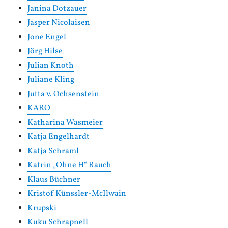
Janina Dotzauer
Jasper Nicolaisen
Jone Engel
Jörg Hilse
Julian Knoth
Juliane Kling
Jutta v. Ochsenstein
KARO
Katharina Wasmeier
Katja Engelhardt
Katja Schraml
Katrin „Ohne H“ Rauch
Klaus Büchner
Kristof Künssler-McIlwain
Krupski
Kuku Schrapnell