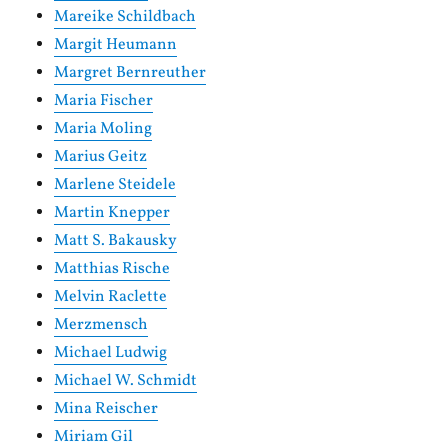
Mareike Schildbach
Margit Heumann
Margret Bernreuther
Maria Fischer
Maria Moling
Marius Geitz
Marlene Steidele
Martin Knepper
Matt S. Bakausky
Matthias Rische
Melvin Raclette
Merzmensch
Michael Ludwig
Michael W. Schmidt
Mina Reischer
Miriam Gil