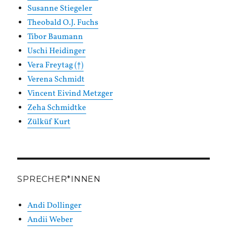
Susanne Stiegeler
Theobald O.J. Fuchs
Tibor Baumann
Uschi Heidinger
Vera Freytag (†)
Verena Schmidt
Vincent Eivind Metzger
Zeha Schmidtke
Zülküf Kurt
SPRECHER*INNEN
Andi Dollinger
Andii Weber