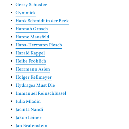
Gerry Schuster
Gymmick
Hank Schmidt in der Beek
Hannah Grosch
Hanne Mausfeld
Hans-Hermann Plesch
Harald Kappel
Heike Fröhlich
Herrmann Asien
Holger Kellmeyer
Hydragea Must Die
Immanuel Reinschlüssel
Iulia Mladin
Jacinta Nandi
Jakob Leiner
Jan Bratenstein