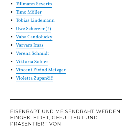
Tillmann Severin
Timo Möller
Tobias Lindemann
Uwe Scherzer (†)
Vaha Candolucky
Varvara Imas
Verena Schmidt
Viktoria Solner
Vincent Eivind Metzger
Violetta Zupančič
EISENBART UND MEISENDRAHT WERDEN
EINGEKLEIDET, GEFÜTTERT UND
PRÄSENTIERT VON