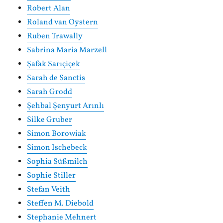
Robert Alan
Roland van Oystern
Ruben Trawally
Sabrina Maria Marzell
Şafak Sarıçiçek
Sarah de Sanctis
Sarah Grodd
Şehbal Şenyurt Arınlı
Silke Gruber
Simon Borowiak
Simon Ischebeck
Sophia Süßmilch
Sophie Stiller
Stefan Veith
Steffen M. Diebold
Stephanie Mehnert