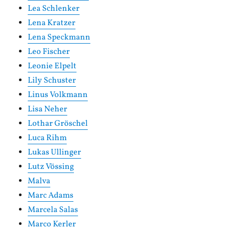
Lea Schlenker
Lena Kratzer
Lena Speckmann
Leo Fischer
Leonie Elpelt
Lily Schuster
Linus Volkmann
Lisa Neher
Lothar Gröschel
Luca Rihm
Lukas Ullinger
Lutz Vössing
Malva
Marc Adams
Marcela Salas
Marco Kerler