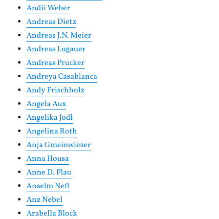
Andii Weber
Andreas Dietz
Andreas J.N. Meier
Andreas Lugauer
Andreas Prucker
Andreya Casablanca
Andy Frischholz
Angela Aux
Angelika Jodl
Angelina Roth
Anja Gmeinwieser
Anna Housa
Anne D. Plau
Anselm Neft
Anz Nebel
Arabella Block