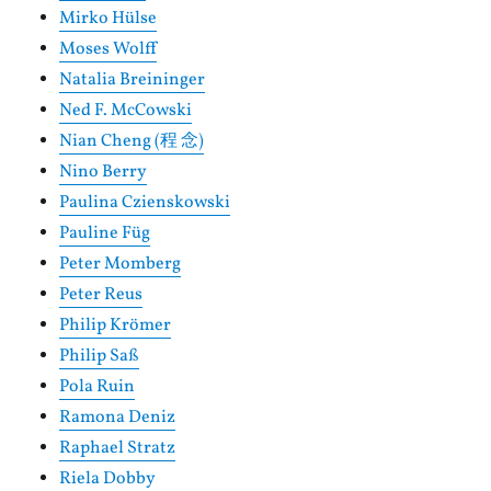
Mirko Hülse
Moses Wolff
Natalia Breininger
Ned F. McCowski
Nian Cheng (程 念)
Nino Berry
Paulina Czienskowski
Pauline Füg
Peter Momberg
Peter Reus
Philip Krömer
Philip Saß
Pola Ruin
Ramona Deniz
Raphael Stratz
Riela Dobby