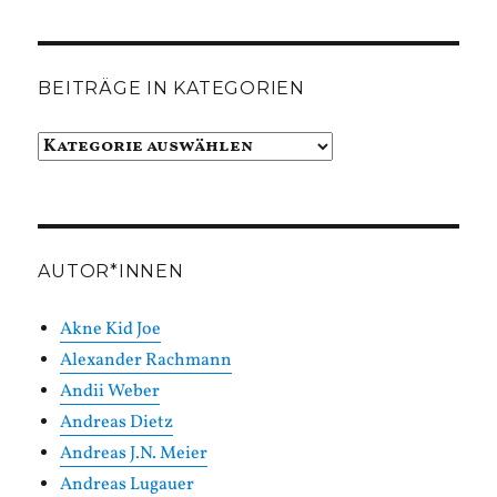
BEITRÄGE IN KATEGORIEN
Beiträge
in
Kategorien
AUTOR*INNEN
Akne Kid Joe
Alexander Rachmann
Andii Weber
Andreas Dietz
Andreas J.N. Meier
Andreas Lugauer