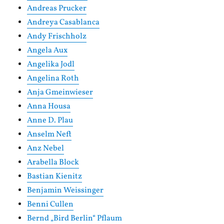
Andreas Prucker
Andreya Casablanca
Andy Frischholz
Angela Aux
Angelika Jodl
Angelina Roth
Anja Gmeinwieser
Anna Housa
Anne D. Plau
Anselm Neft
Anz Nebel
Arabella Block
Bastian Kienitz
Benjamin Weissinger
Benni Cullen
Bernd „Bird Berlin“ Pflaum