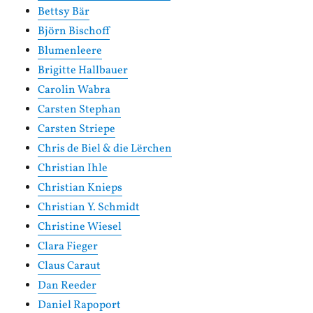
Bettsy Bär
Björn Bischoff
Blumenleere
Brigitte Hallbauer
Carolin Wabra
Carsten Stephan
Carsten Striepe
Chris de Biel & die Lërchen
Christian Ihle
Christian Knieps
Christian Y. Schmidt
Christine Wiesel
Clara Fieger
Claus Caraut
Dan Reeder
Daniel Rapoport