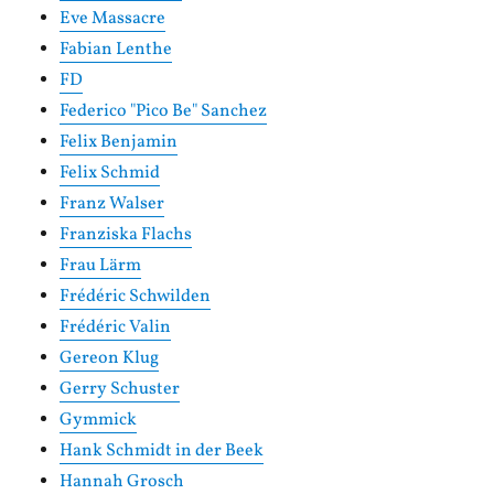
Eve Massacre
Fabian Lenthe
FD
Federico "Pico Be" Sanchez
Felix Benjamin
Felix Schmid
Franz Walser
Franziska Flachs
Frau Lärm
Frédéric Schwilden
Frédéric Valin
Gereon Klug
Gerry Schuster
Gymmick
Hank Schmidt in der Beek
Hannah Grosch