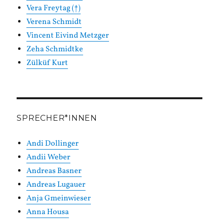
Vera Freytag (†)
Verena Schmidt
Vincent Eivind Metzger
Zeha Schmidtke
Zülküf Kurt
SPRECHER*INNEN
Andi Dollinger
Andii Weber
Andreas Basner
Andreas Lugauer
Anja Gmeinwieser
Anna Housa