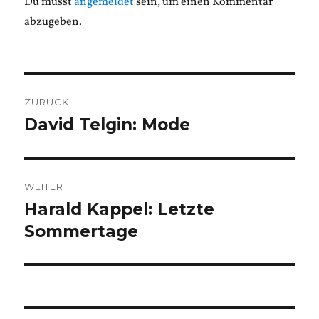
Du musst
angemeldet
sein, um einen Kommentar
abzugeben.
Beitragsnavigation
ZURÜCK
David Telgin: Mode
Vorheriger
Beitrag:
WEITER
Harald Kappel: Letzte
Nächster
Beitrag:
Sommertage