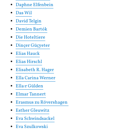
Daphne Elfenbein
Das Wil
David Telgin
Demien Bartók
Die Hoteltiere
Dinçer Güçyeter
Elias Hauck
Elias Hirschl
Elisabeth R. Hager
Ella Carina Werner
Ella:r Gülden
Elmar Tannert
Erasmus zu Rövershagen
Esther Gleuwitz
Eva Schwindsackel
Eva Szulkowski