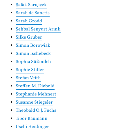
Şafak Sarıçiçek
Sarah de Sanctis
Sarah Grodd
Şehbal Şenyurt Arınlı
Silke Gruber
Simon Borowiak
Simon Ischebeck
Sophia Süßmilch
Sophie Stiller
Stefan Veith
Steffen M. Diebold
Stephanie Mehnert
Susanne Stiegeler
Theobald O.J. Fuchs
Tibor Baumann
Uschi Heidinger