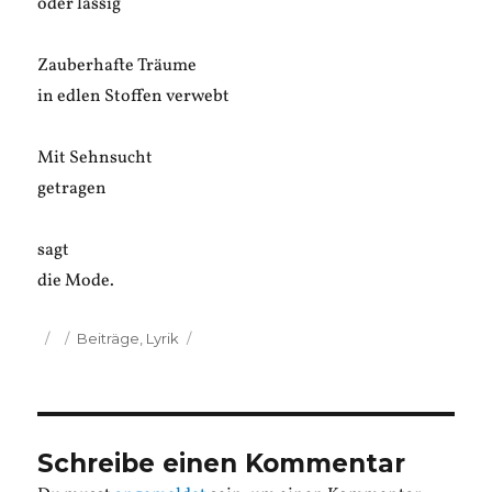
oder lässig
Zauberhafte Träume
in edlen Stoffen verwebt
Mit Sehnsucht
getragen
sagt
die Mode.
Veröffentlicht
Kategorien
Beiträge
,
Lyrik
am
Schreibe einen Kommentar