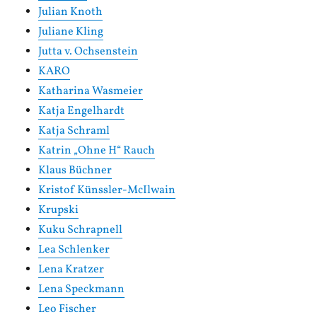
Julian Knoth
Juliane Kling
Jutta v. Ochsenstein
KARO
Katharina Wasmeier
Katja Engelhardt
Katja Schraml
Katrin „Ohne H“ Rauch
Klaus Büchner
Kristof Künssler-McIlwain
Krupski
Kuku Schrapnell
Lea Schlenker
Lena Kratzer
Lena Speckmann
Leo Fischer