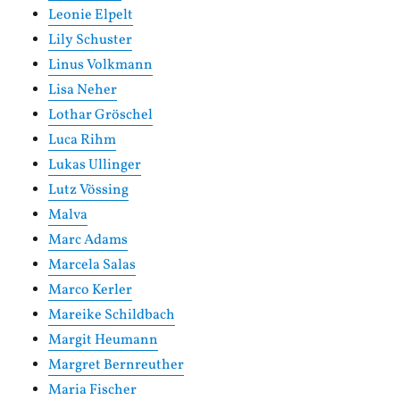
Leonie Elpelt
Lily Schuster
Linus Volkmann
Lisa Neher
Lothar Gröschel
Luca Rihm
Lukas Ullinger
Lutz Vössing
Malva
Marc Adams
Marcela Salas
Marco Kerler
Mareike Schildbach
Margit Heumann
Margret Bernreuther
Maria Fischer