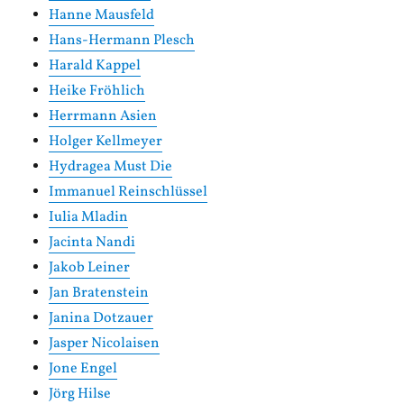
Hanne Mausfeld
Hans-Hermann Plesch
Harald Kappel
Heike Fröhlich
Herrmann Asien
Holger Kellmeyer
Hydragea Must Die
Immanuel Reinschlüssel
Iulia Mladin
Jacinta Nandi
Jakob Leiner
Jan Bratenstein
Janina Dotzauer
Jasper Nicolaisen
Jone Engel
Jörg Hilse