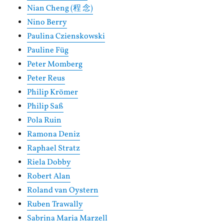
Nian Cheng (程 念)
Nino Berry
Paulina Czienskowski
Pauline Füg
Peter Momberg
Peter Reus
Philip Krömer
Philip Saß
Pola Ruin
Ramona Deniz
Raphael Stratz
Riela Dobby
Robert Alan
Roland van Oystern
Ruben Trawally
Sabrina Maria Marzell