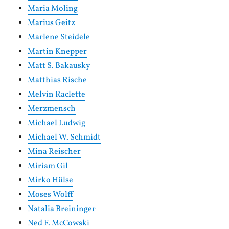
Maria Moling
Marius Geitz
Marlene Steidele
Martin Knepper
Matt S. Bakausky
Matthias Rische
Melvin Raclette
Merzmensch
Michael Ludwig
Michael W. Schmidt
Mina Reischer
Miriam Gil
Mirko Hülse
Moses Wolff
Natalia Breininger
Ned F. McCowski