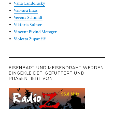
Vaha Candolucky
Varvara Imas
Verena Schmidt
Viktoria Solner
Vincent Eivind Metzger
Violetta Zupančič
EISENBART UND MEISENDRAHT WERDEN
EINGEKLEIDET, GEFÜTTERT UND
PRÄSENTIERT VON