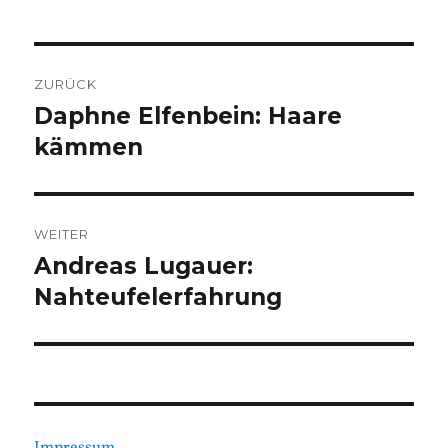
Beitragsnavigation
ZURÜCK
Daphne Elfenbein: Haare
Vorheriger
Beitrag:
kämmen
WEITER
Andreas Lugauer:
Nächster
Beitrag:
Nahteufelerfahrung