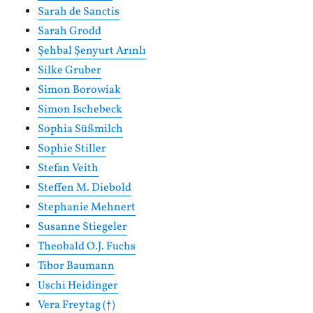
Sarah de Sanctis
Sarah Grodd
Şehbal Şenyurt Arınlı
Silke Gruber
Simon Borowiak
Simon Ischebeck
Sophia Süßmilch
Sophie Stiller
Stefan Veith
Steffen M. Diebold
Stephanie Mehnert
Susanne Stiegeler
Theobald O.J. Fuchs
Tibor Baumann
Uschi Heidinger
Vera Freytag (†)