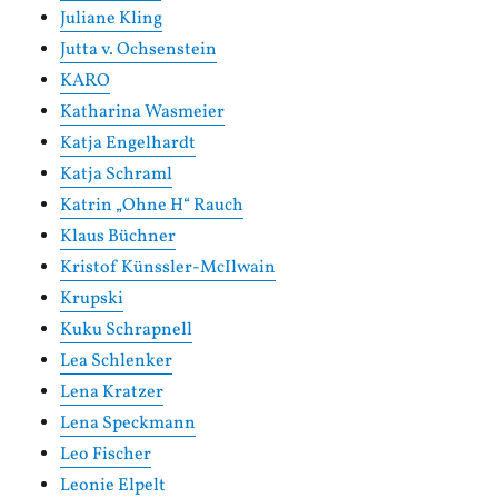
Juliane Kling
Jutta v. Ochsenstein
KARO
Katharina Wasmeier
Katja Engelhardt
Katja Schraml
Katrin „Ohne H“ Rauch
Klaus Büchner
Kristof Künssler-McIlwain
Krupski
Kuku Schrapnell
Lea Schlenker
Lena Kratzer
Lena Speckmann
Leo Fischer
Leonie Elpelt