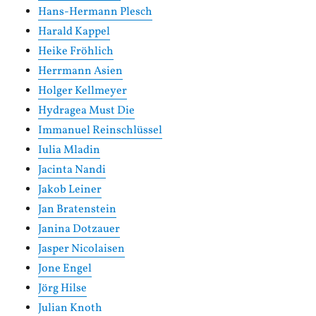
Hans-Hermann Plesch
Harald Kappel
Heike Fröhlich
Herrmann Asien
Holger Kellmeyer
Hydragea Must Die
Immanuel Reinschlüssel
Iulia Mladin
Jacinta Nandi
Jakob Leiner
Jan Bratenstein
Janina Dotzauer
Jasper Nicolaisen
Jone Engel
Jörg Hilse
Julian Knoth