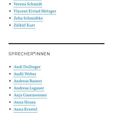
Verena Schmidt
Vincent Eivind Metzger
Zeha Schmidtke
Zülküf Kurt
SPRECHER*INNEN
Andi Dollinger
Andii Weber
Andreas Basner
Andreas Lugauer
Anja Gmeinwieser
Anna Housa
Anna Krestel