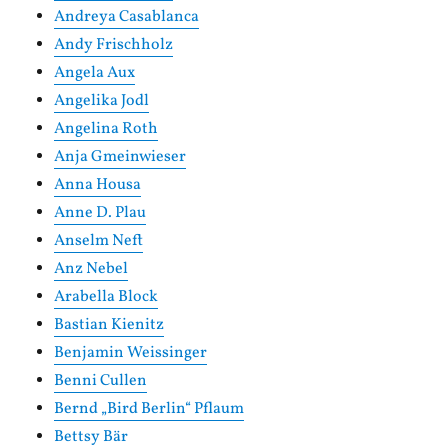
Andreya Casablanca
Andy Frischholz
Angela Aux
Angelika Jodl
Angelina Roth
Anja Gmeinwieser
Anna Housa
Anne D. Plau
Anselm Neft
Anz Nebel
Arabella Block
Bastian Kienitz
Benjamin Weissinger
Benni Cullen
Bernd „Bird Berlin“ Pflaum
Bettsy Bär