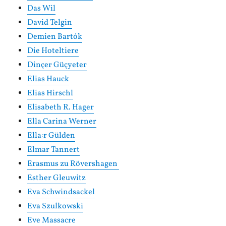
Das Wil
David Telgin
Demien Bartók
Die Hoteltiere
Dinçer Güçyeter
Elias Hauck
Elias Hirschl
Elisabeth R. Hager
Ella Carina Werner
Ella:r Gülden
Elmar Tannert
Erasmus zu Rövershagen
Esther Gleuwitz
Eva Schwindsackel
Eva Szulkowski
Eve Massacre