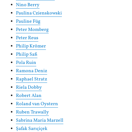
Nino Berry
Paulina Czienskowski
Pauline Füg
Peter Momberg
Peter Reus
Philip Krömer
Philip Saß
Pola Ruin
Ramona Deniz
Raphael Stratz
Riela Dobby
Robert Alan
Roland van Oystern
Ruben Trawally
Sabrina Maria Marzell
Şafak Sarıçiçek