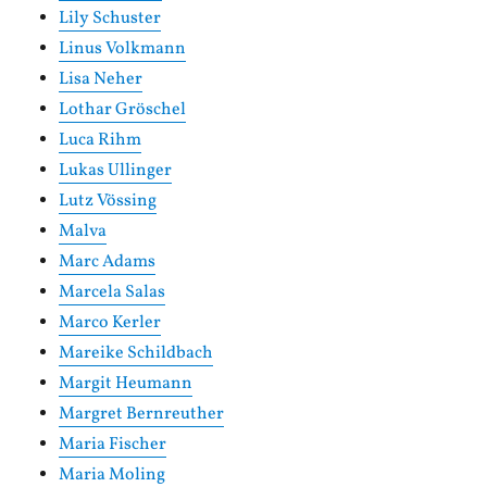
Lily Schuster
Linus Volkmann
Lisa Neher
Lothar Gröschel
Luca Rihm
Lukas Ullinger
Lutz Vössing
Malva
Marc Adams
Marcela Salas
Marco Kerler
Mareike Schildbach
Margit Heumann
Margret Bernreuther
Maria Fischer
Maria Moling