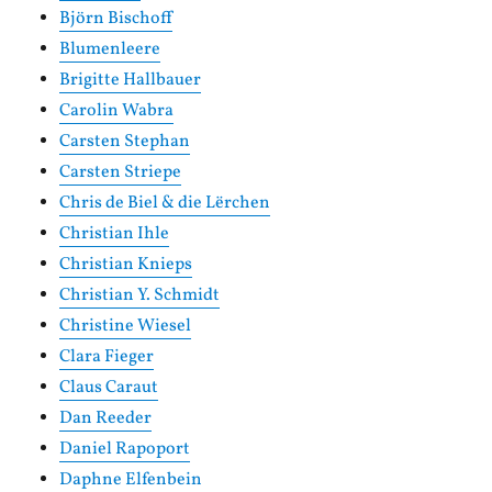
Björn Bischoff
Blumenleere
Brigitte Hallbauer
Carolin Wabra
Carsten Stephan
Carsten Striepe
Chris de Biel & die Lërchen
Christian Ihle
Christian Knieps
Christian Y. Schmidt
Christine Wiesel
Clara Fieger
Claus Caraut
Dan Reeder
Daniel Rapoport
Daphne Elfenbein