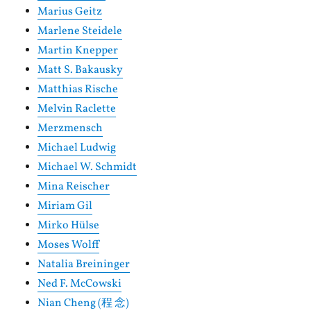
Marius Geitz
Marlene Steidele
Martin Knepper
Matt S. Bakausky
Matthias Rische
Melvin Raclette
Merzmensch
Michael Ludwig
Michael W. Schmidt
Mina Reischer
Miriam Gil
Mirko Hülse
Moses Wolff
Natalia Breininger
Ned F. McCowski
Nian Cheng (程 念)