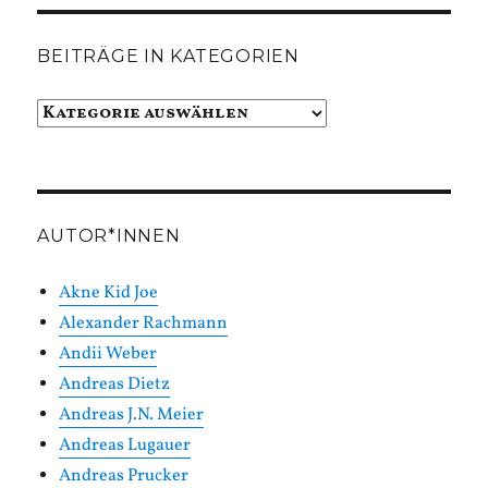
BEITRÄGE IN KATEGORIEN
Beiträge
in
Kategorien
AUTOR*INNEN
Akne Kid Joe
Alexander Rachmann
Andii Weber
Andreas Dietz
Andreas J.N. Meier
Andreas Lugauer
Andreas Prucker