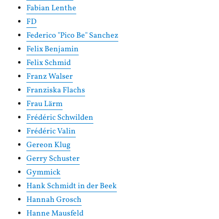
Fabian Lenthe
FD
Federico "Pico Be" Sanchez
Felix Benjamin
Felix Schmid
Franz Walser
Franziska Flachs
Frau Lärm
Frédéric Schwilden
Frédéric Valin
Gereon Klug
Gerry Schuster
Gymmick
Hank Schmidt in der Beek
Hannah Grosch
Hanne Mausfeld