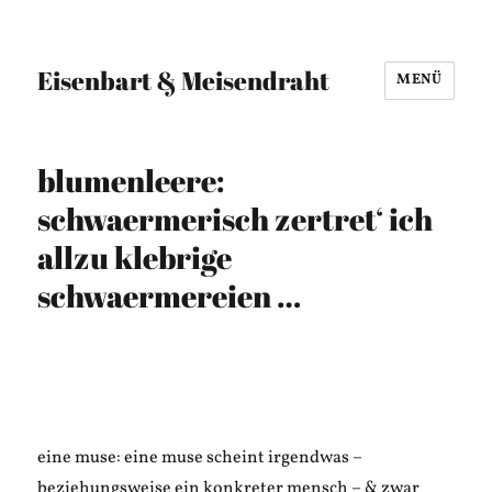
Eisenbart & Meisendraht
MENÜ
blumenleere:
schwaermerisch zertret‘ ich
allzu klebrige
schwaermereien …
eine muse: eine muse scheint irgendwas –
beziehungsweise ein konkreter mensch – & zwar