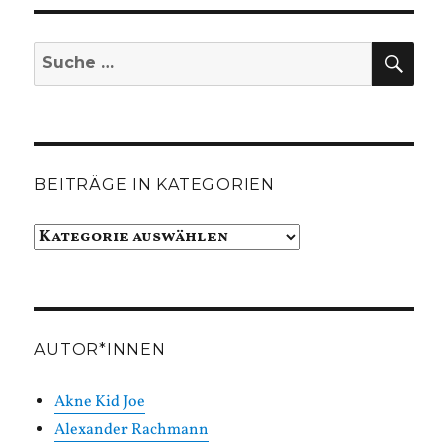
SUC
Suche
nach:
BEITRÄGE IN KATEGORIEN
Beiträge
in
Kategorien
AUTOR*INNEN
Akne Kid Joe
Alexander Rachmann