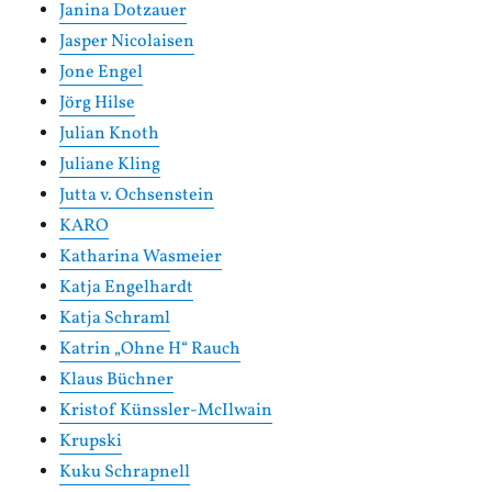
Janina Dotzauer
Jasper Nicolaisen
Jone Engel
Jörg Hilse
Julian Knoth
Juliane Kling
Jutta v. Ochsenstein
KARO
Katharina Wasmeier
Katja Engelhardt
Katja Schraml
Katrin „Ohne H“ Rauch
Klaus Büchner
Kristof Künssler-McIlwain
Krupski
Kuku Schrapnell