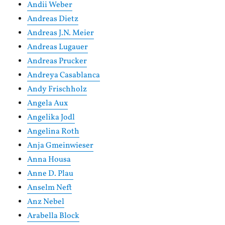
Andii Weber
Andreas Dietz
Andreas J.N. Meier
Andreas Lugauer
Andreas Prucker
Andreya Casablanca
Andy Frischholz
Angela Aux
Angelika Jodl
Angelina Roth
Anja Gmeinwieser
Anna Housa
Anne D. Plau
Anselm Neft
Anz Nebel
Arabella Block