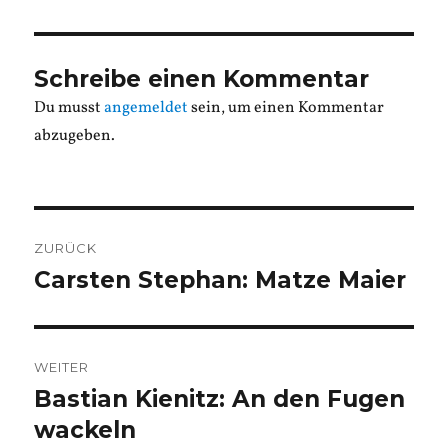
Schreibe einen Kommentar
Du musst
angemeldet
sein, um einen Kommentar
abzugeben.
Beitragsnavigation
ZURÜCK
Carsten Stephan: Matze Maier
Vorheriger
Beitrag:
WEITER
Bastian Kienitz: An den Fugen
Nächster
Beitrag:
wackeln