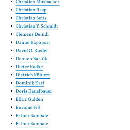
Christian Mosbacher
Christian Rasp
Christian Seitz
Christian Y. Schmidt
Clemens Deindl
Daniel Rapoport
David O. Riedel
Demien Bartók
Dieter Radke
Dietrich Köhlert
Dominik Karl
Doris Hanslbauer
Ella:r Gülden
Enrique Fiß
Esther Sambale
Esther Sambale