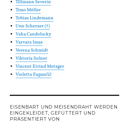
Tillmann Severin
Timo Möller
Tobias Lindemann
Uwe Scherzer (†)
Vaha Candolucky
Varvara Imas
Verena Schmidt
Viktoria Solner
Vincent Eivind Metzger
Violetta Zupančič
EISENBART UND MEISENDRAHT WERDEN
EINGEKLEIDET, GEFÜTTERT UND
PRÄSENTIERT VON