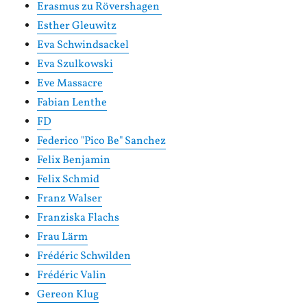
Erasmus zu Rövershagen
Esther Gleuwitz
Eva Schwindsackel
Eva Szulkowski
Eve Massacre
Fabian Lenthe
FD
Federico "Pico Be" Sanchez
Felix Benjamin
Felix Schmid
Franz Walser
Franziska Flachs
Frau Lärm
Frédéric Schwilden
Frédéric Valin
Gereon Klug