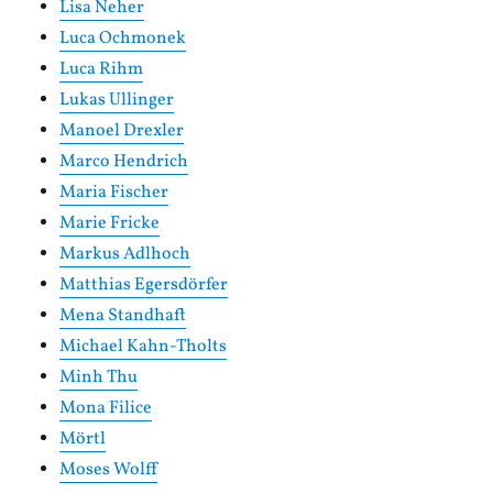
Lisa Neher
Luca Ochmonek
Luca Rihm
Lukas Ullinger
Manoel Drexler
Marco Hendrich
Maria Fischer
Marie Fricke
Markus Adlhoch
Matthias Egersdörfer
Mena Standhaft
Michael Kahn-Tholts
Minh Thu
Mona Filice
Mörtl
Moses Wolff