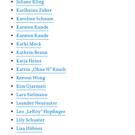
Juliane Kling
Karlheinz Zuber
Karoline Schaum
Karsten Kunde
Karsten Kunde
Kathi Mock
Kathrin Braun
Katja Heinz
Katrin „Ohne H“ Rauch
Keewai Wong
Kim Gjarmati
Lara Sielmann
Leander Neurauter
Leo „LeRoy“ Hopfinger
Lily Schuster
Lisa Hübner