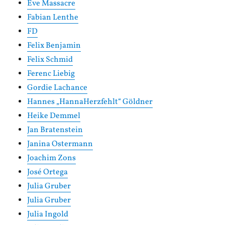
Eve Massacre
Fabian Lenthe
FD
Felix Benjamin
Felix Schmid
Ferenc Liebig
Gordie Lachance
Hannes „HannaHerzfehlt“ Göldner
Heike Demmel
Jan Bratenstein
Janina Ostermann
Joachim Zons
José Ortega
Julia Gruber
Julia Gruber
Julia Ingold