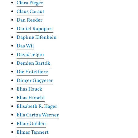
Clara Fieger
Claus Caraut
Dan Reeder
Daniel Rapoport
Daphne Elfenbein
Das Wil
David Telgin
Demien Bartók
Die Hoteltiere
Dinçer Güçyeter
Elias Hauck
Elias Hirschl
Elisabeth R. Hager
Ella Carina Werner
Ella:r Gülden
Elmar Tannert