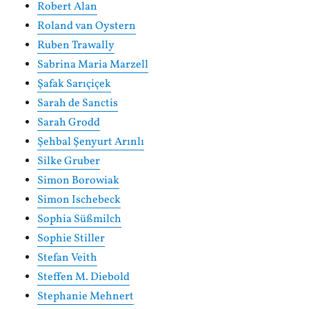
Robert Alan
Roland van Oystern
Ruben Trawally
Sabrina Maria Marzell
Şafak Sarıçiçek
Sarah de Sanctis
Sarah Grodd
Şehbal Şenyurt Arınlı
Silke Gruber
Simon Borowiak
Simon Ischebeck
Sophia Süßmilch
Sophie Stiller
Stefan Veith
Steffen M. Diebold
Stephanie Mehnert