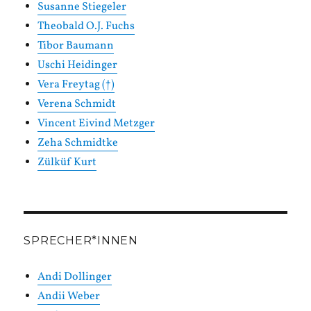
Susanne Stiegeler
Theobald O.J. Fuchs
Tibor Baumann
Uschi Heidinger
Vera Freytag (†)
Verena Schmidt
Vincent Eivind Metzger
Zeha Schmidtke
Zülküf Kurt
SPRECHER*INNEN
Andi Dollinger
Andii Weber