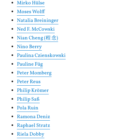
Mirko Hülse
Moses Wolff
Natalia Breininger
Ned F. McCowski
Nian Cheng (程 念)
Nino Berry
Paulina Czienskowski
Pauline Füg
Peter Momberg
Peter Reus
Philip Krömer
Philip Saß
Pola Ruin
Ramona Deniz
Raphael Stratz
Riela Dobby