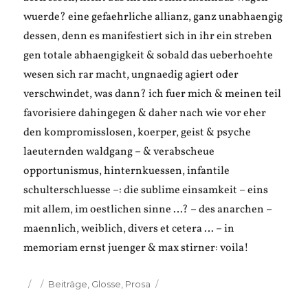
wuerde? eine gefaehrliche allianz, ganz unabhaengig
dessen, denn es manifestiert sich in ihr ein streben
gen totale abhaengigkeit & sobald das ueberhoehte
wesen sich rar macht, ungnaedig agiert oder
verschwindet, was dann? ich fuer mich & meinen teil
favorisiere dahingegen & daher nach wie vor eher
den kompromisslosen, koerper, geist & psyche
laeuternden waldgang – & verabscheue
opportunismus, hinternkuessen, infantile
schulterschluesse –: die sublime einsamkeit – eins
mit allem, im oestlichen sinne …? – des anarchen –
maennlich, weiblich, divers et cetera … – in
memoriam ernst juenger & max stirner: voila!
Veröffentlicht
Kategorien
Beiträge
,
Glosse
,
Prosa
am