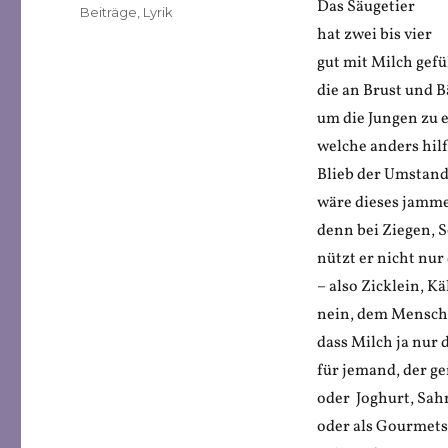
Das Säugetier
Veröffentlicht
Kategorien
Beiträge
,
Lyrik
am
hat zwei bis vier
gut mit Milch gefü
die an Brust und 
um die Jungen zu 
welche anders hilf
Blieb der Umstand 
wäre dieses jamm
denn bei Ziegen, 
nützt er nicht nu
– also Zicklein, 
nein, dem Mensch
dass Milch ja nur 
für jemand, der ge
oder Joghurt, Sah
oder als Gourmets