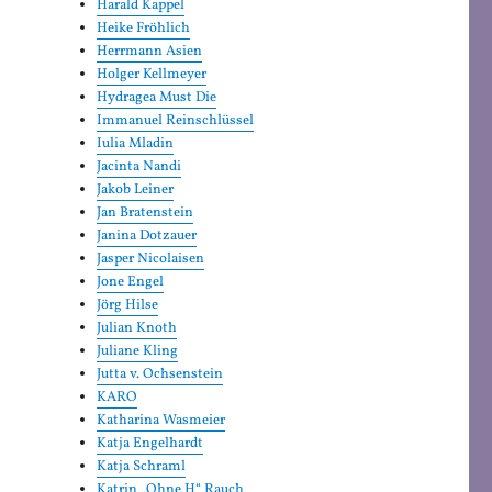
Harald Kappel
Heike Fröhlich
Herrmann Asien
Holger Kellmeyer
Hydragea Must Die
Immanuel Reinschlüssel
Iulia Mladin
Jacinta Nandi
Jakob Leiner
Jan Bratenstein
Janina Dotzauer
Jasper Nicolaisen
Jone Engel
Jörg Hilse
Julian Knoth
Juliane Kling
Jutta v. Ochsenstein
KARO
Katharina Wasmeier
Katja Engelhardt
Katja Schraml
Katrin „Ohne H“ Rauch