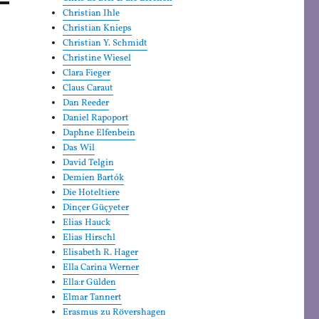
Christian Ihle
Christian Knieps
Christian Y. Schmidt
Christine Wiesel
Clara Fieger
Claus Caraut
Dan Reeder
Daniel Rapoport
Daphne Elfenbein
Das Wil
David Telgin
Demien Bartók
Die Hoteltiere
Dinçer Güçyeter
Elias Hauck
Elias Hirschl
Elisabeth R. Hager
Ella Carina Werner
Ella:r Gülden
Elmar Tannert
Erasmus zu Rövershagen