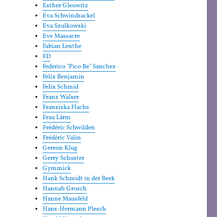
Esther Gleuwitz
Eva Schwindsackel
Eva Szulkowski
Eve Massacre
Fabian Lenthe
FD
Federico "Pico Be" Sanchez
Felix Benjamin
Felix Schmid
Franz Walser
Franziska Flachs
Frau Lärm
Frédéric Schwilden
Frédéric Valin
Gereon Klug
Gerry Schuster
Gymmick
Hank Schmidt in der Beek
Hannah Grosch
Hanne Mausfeld
Hans-Hermann Plesch