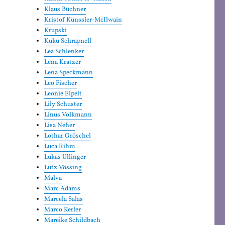
Klaus Büchner
Kristof Künssler-McIlwain
Krupski
Kuku Schrapnell
Lea Schlenker
Lena Kratzer
Lena Speckmann
Leo Fischer
Leonie Elpelt
Lily Schuster
Linus Volkmann
Lisa Neher
Lothar Gröschel
Luca Rihm
Lukas Ullinger
Lutz Vössing
Malva
Marc Adams
Marcela Salas
Marco Kerler
Mareike Schildbach