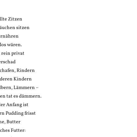
llte Zitzen
Bäuchen sitzen
ernähren
los wären.
rein privat
erschad
Schafen, Rindern
r deren Kindern
Kälbern, Lämmern –
en tat es dämmern.
der Anfang ist
rn Pudding frisst
ne, Butter
ches Futter: