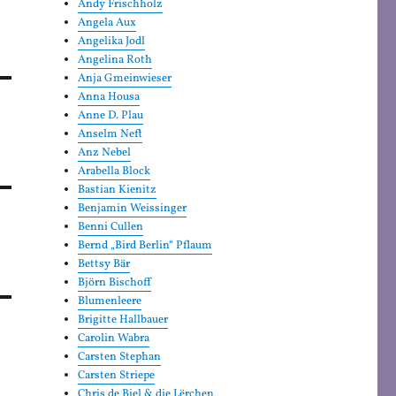
Andy Frischholz
Angela Aux
Angelika Jodl
Angelina Roth
Anja Gmeinwieser
Anna Housa
Anne D. Plau
Anselm Neft
Anz Nebel
Arabella Block
Bastian Kienitz
Benjamin Weissinger
Benni Cullen
Bernd „Bird Berlin“ Pflaum
Bettsy Bär
Björn Bischoff
Blumenleere
Brigitte Hallbauer
Carolin Wabra
Carsten Stephan
Carsten Striepe
Chris de Biel & die Lërchen