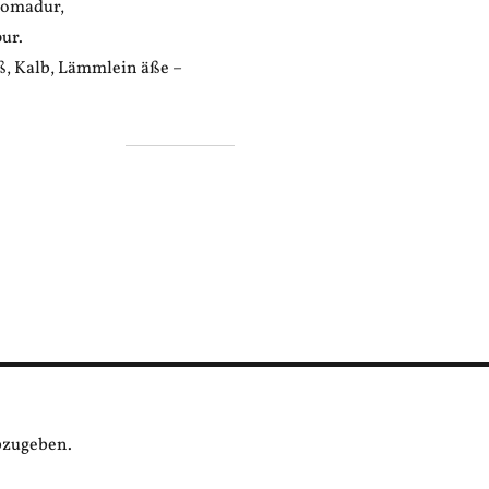
Romadur,
pur.
, Kalb, Lämmlein äße –
bzugeben.