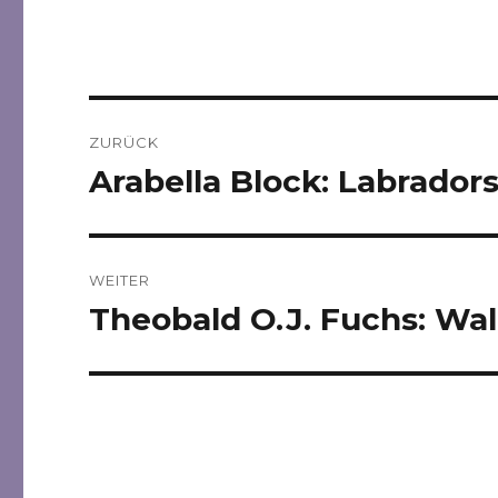
Beitragsnavigation
ZURÜCK
Arabella Block: Labrador
Vorheriger
Beitrag:
WEITER
Theobald O.J. Fuchs: Wa
Nächster
Beitrag: