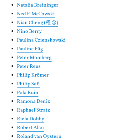
Natalia Breininger
Ned F. McCowski
Nian Cheng (程 念)
Nino Berry
Paulina Czienskowski
Pauline Füg
Peter Momberg
Peter Reus
Philip Krömer
Philip Saß
Pola Ruin
Ramona Deniz
Raphael Stratz
Riela Dobby
Robert Alan
Roland van Oystern