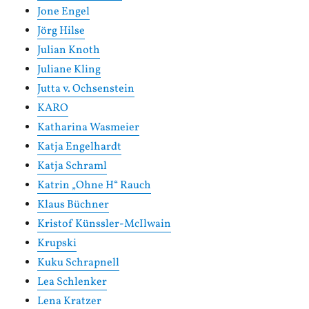
Jone Engel
Jörg Hilse
Julian Knoth
Juliane Kling
Jutta v. Ochsenstein
KARO
Katharina Wasmeier
Katja Engelhardt
Katja Schraml
Katrin „Ohne H“ Rauch
Klaus Büchner
Kristof Künssler-McIlwain
Krupski
Kuku Schrapnell
Lea Schlenker
Lena Kratzer