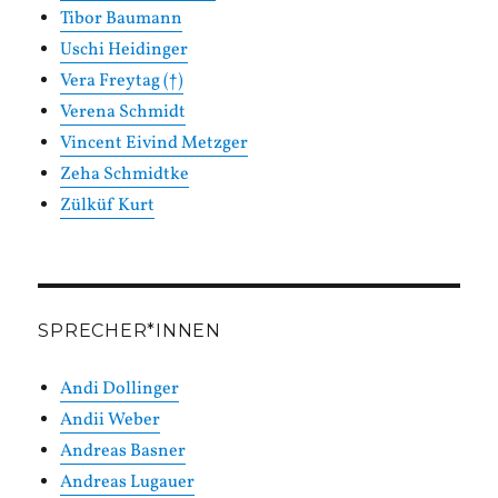
Tibor Baumann
Uschi Heidinger
Vera Freytag (†)
Verena Schmidt
Vincent Eivind Metzger
Zeha Schmidtke
Zülküf Kurt
SPRECHER*INNEN
Andi Dollinger
Andii Weber
Andreas Basner
Andreas Lugauer