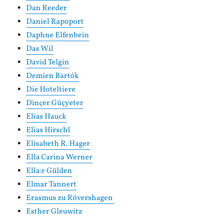
Dan Reeder
Daniel Rapoport
Daphne Elfenbein
Das Wil
David Telgin
Demien Bartók
Die Hoteltiere
Dinçer Güçyeter
Elias Hauck
Elias Hirschl
Elisabeth R. Hager
Ella Carina Werner
Ella:r Gülden
Elmar Tannert
Erasmus zu Rövershagen
Esther Gleuwitz