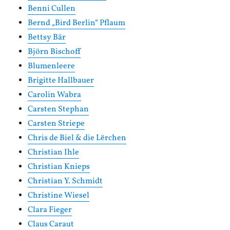
Benni Cullen
Bernd „Bird Berlin“ Pflaum
Bettsy Bär
Björn Bischoff
Blumenleere
Brigitte Hallbauer
Carolin Wabra
Carsten Stephan
Carsten Striepe
Chris de Biel & die Lërchen
Christian Ihle
Christian Knieps
Christian Y. Schmidt
Christine Wiesel
Clara Fieger
Claus Caraut