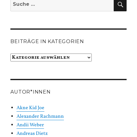
SUC
Suche
nach:
BEITRÄGE IN KATEGORIEN
Beiträge
in
Kategorien
AUTOR*INNEN
Akne Kid Joe
Alexander Rachmann
Andii Weber
Andreas Dietz