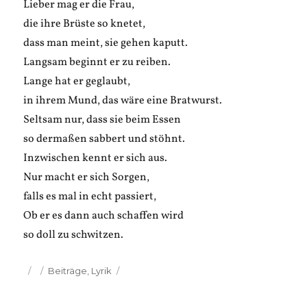
Lieber mag er die Frau,
die ihre Brüste so knetet,
dass man meint, sie gehen kaputt.
Langsam beginnt er zu reiben.
Lange hat er geglaubt,
in ihrem Mund, das wäre eine Bratwurst.
Seltsam nur, dass sie beim Essen
so dermaßen sabbert und stöhnt.
Inzwischen kennt er sich aus.
Nur macht er sich Sorgen,
falls es mal in echt passiert,
Ob er es dann auch schaffen wird
so doll zu schwitzen.
Veröffentlicht
Kategorien
Beiträge
,
Lyrik
am