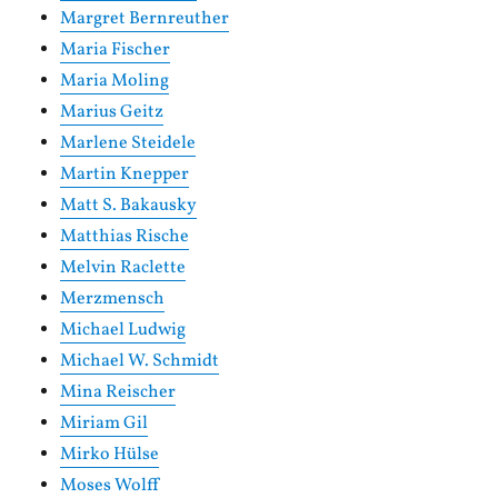
Margret Bernreuther
Maria Fischer
Maria Moling
Marius Geitz
Marlene Steidele
Martin Knepper
Matt S. Bakausky
Matthias Rische
Melvin Raclette
Merzmensch
Michael Ludwig
Michael W. Schmidt
Mina Reischer
Miriam Gil
Mirko Hülse
Moses Wolff