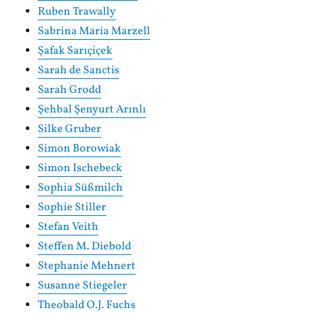
Ruben Trawally
Sabrina Maria Marzell
Şafak Sarıçiçek
Sarah de Sanctis
Sarah Grodd
Şehbal Şenyurt Arınlı
Silke Gruber
Simon Borowiak
Simon Ischebeck
Sophia Süßmilch
Sophie Stiller
Stefan Veith
Steffen M. Diebold
Stephanie Mehnert
Susanne Stiegeler
Theobald O.J. Fuchs