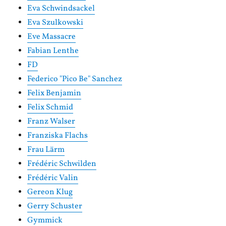
Eva Schwindsackel
Eva Szulkowski
Eve Massacre
Fabian Lenthe
FD
Federico "Pico Be" Sanchez
Felix Benjamin
Felix Schmid
Franz Walser
Franziska Flachs
Frau Lärm
Frédéric Schwilden
Frédéric Valin
Gereon Klug
Gerry Schuster
Gymmick