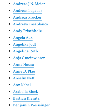
Andreas J.N. Meier
Andreas Lugauer
Andreas Prucker
Andreya Casablanca
Andy Frischholz
Angela Aux
Angelika Jodl
Angelina Roth
Anja Gmeinwieser
Anna Housa
Anne D. Plau
Anselm Neft
Anz Nebel
Arabella Block
Bastian Kienitz
Benjamin Weissinger