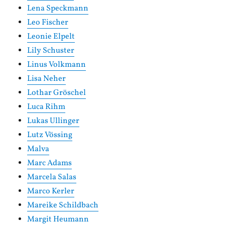
Lena Speckmann
Leo Fischer
Leonie Elpelt
Lily Schuster
Linus Volkmann
Lisa Neher
Lothar Gröschel
Luca Rihm
Lukas Ullinger
Lutz Vössing
Malva
Marc Adams
Marcela Salas
Marco Kerler
Mareike Schildbach
Margit Heumann