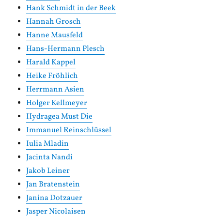
Hank Schmidt in der Beek
Hannah Grosch
Hanne Mausfeld
Hans-Hermann Plesch
Harald Kappel
Heike Fröhlich
Herrmann Asien
Holger Kellmeyer
Hydragea Must Die
Immanuel Reinschlüssel
Iulia Mladin
Jacinta Nandi
Jakob Leiner
Jan Bratenstein
Janina Dotzauer
Jasper Nicolaisen