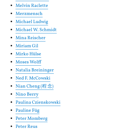
Melvin Raclette
Merzmensch
Michael Ludwig
Michael W. Schmidt
Mina Reischer
Miriam Gil
Mirko Hülse
Moses Wolff
Natalia Breininger
Ned F. McCowski
Nian Cheng (程 念)
Nino Berry
Paulina Czienskowski
Pauline Füg
Peter Momberg
Peter Reus