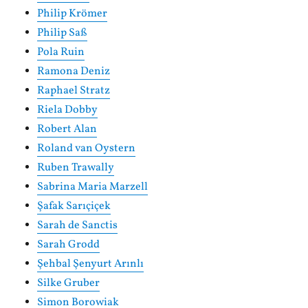
Philip Krömer
Philip Saß
Pola Ruin
Ramona Deniz
Raphael Stratz
Riela Dobby
Robert Alan
Roland van Oystern
Ruben Trawally
Sabrina Maria Marzell
Şafak Sarıçiçek
Sarah de Sanctis
Sarah Grodd
Şehbal Şenyurt Arınlı
Silke Gruber
Simon Borowiak