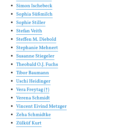
Simon Ischebeck
Sophia Süßmilch
Sophie Stiller
Stefan Veith
Steffen M. Diebold
Stephanie Mehnert
Susanne Stiegeler
Theobald O.J. Fuchs
Tibor Baumann
Uschi Heidinger
Vera Freytag (†)
Verena Schmidt
Vincent Eivind Metzger
Zeha Schmidtke
Zülküf Kurt