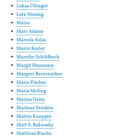
Lukas Ullinger
Lutz Vössing
Malva
Marc Adams
Marcela Salas
Marco Kerler
Mareike Schildbach
Margit Heumann
Margret Bernreuther
Maria Fischer
Maria Moling
Marius Geitz
Marlene Steidele
Martin Knepper
Matt S. Bakausky
Matthias Rische