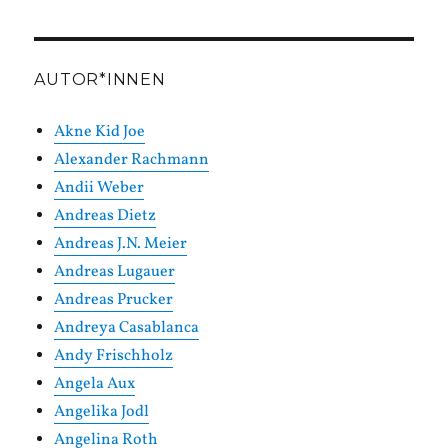
Kategorien
AUTOR*INNEN
Akne Kid Joe
Alexander Rachmann
Andii Weber
Andreas Dietz
Andreas J.N. Meier
Andreas Lugauer
Andreas Prucker
Andreya Casablanca
Andy Frischholz
Angela Aux
Angelika Jodl
Angelina Roth