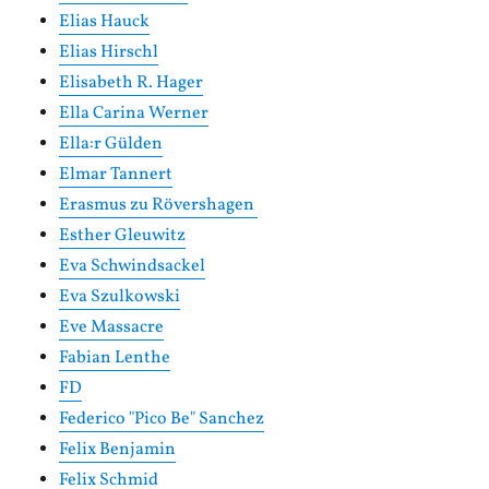
Elias Hauck
Elias Hirschl
Elisabeth R. Hager
Ella Carina Werner
Ella:r Gülden
Elmar Tannert
Erasmus zu Rövershagen
Esther Gleuwitz
Eva Schwindsackel
Eva Szulkowski
Eve Massacre
Fabian Lenthe
FD
Federico "Pico Be" Sanchez
Felix Benjamin
Felix Schmid