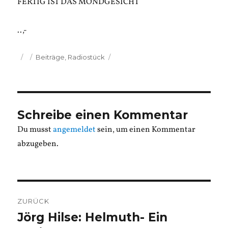
FERTIG IST DAS MONDGESICHT
..,-
Veröffentlicht
Kategorien
Beiträge
,
Radiostück
am
Schreibe einen Kommentar
Du musst
angemeldet
sein, um einen Kommentar
abzugeben.
Beitragsnavigation
ZURÜCK
Jörg Hilse: Helmuth- Ein
Vorheriger