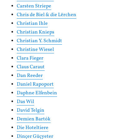
Carsten Striepe
Chris de Biel & die Lërchen
Christian Ihle
Christian Knieps
Christian Y. Schmidt
Christine Wiesel
Clara Fieger
Claus Caraut
Dan Reeder
Daniel Rapoport
Daphne Elfenbein
Das Wil
David Telgin
Demien Bartók
Die Hoteltiere
Dinçer Güçyeter