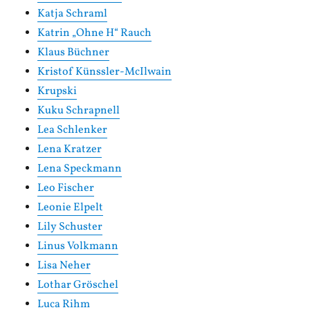
Katja Schraml
Katrin „Ohne H“ Rauch
Klaus Büchner
Kristof Künssler-McIlwain
Krupski
Kuku Schrapnell
Lea Schlenker
Lena Kratzer
Lena Speckmann
Leo Fischer
Leonie Elpelt
Lily Schuster
Linus Volkmann
Lisa Neher
Lothar Gröschel
Luca Rihm