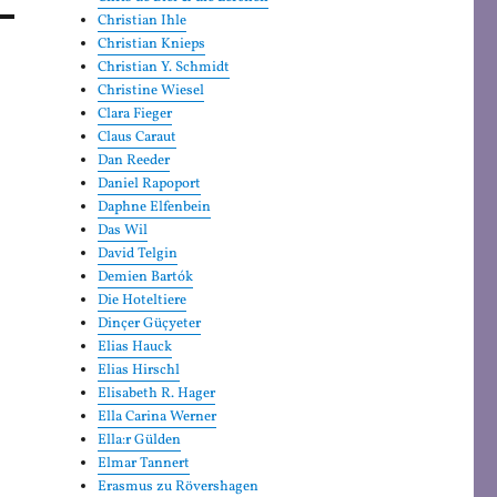
Christian Ihle
Christian Knieps
Christian Y. Schmidt
Christine Wiesel
Clara Fieger
Claus Caraut
Dan Reeder
Daniel Rapoport
Daphne Elfenbein
Das Wil
David Telgin
Demien Bartók
Die Hoteltiere
Dinçer Güçyeter
Elias Hauck
Elias Hirschl
Elisabeth R. Hager
Ella Carina Werner
Ella:r Gülden
Elmar Tannert
Erasmus zu Rövershagen