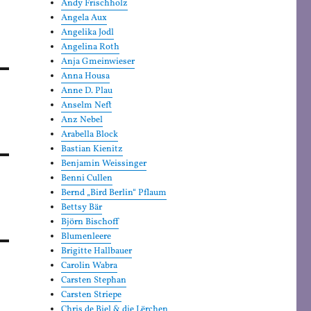
Andy Frischholz
Angela Aux
Angelika Jodl
Angelina Roth
Anja Gmeinwieser
Anna Housa
Anne D. Plau
Anselm Neft
Anz Nebel
Arabella Block
Bastian Kienitz
Benjamin Weissinger
Benni Cullen
Bernd „Bird Berlin“ Pflaum
Bettsy Bär
Björn Bischoff
Blumenleere
Brigitte Hallbauer
Carolin Wabra
Carsten Stephan
Carsten Striepe
Chris de Biel & die Lërchen