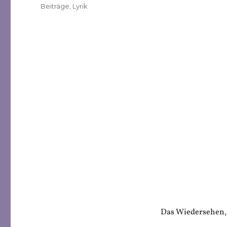
Veröffentlicht
Kategorien
Beiträge
,
Lyrik
am
Das Wiedersehen, 