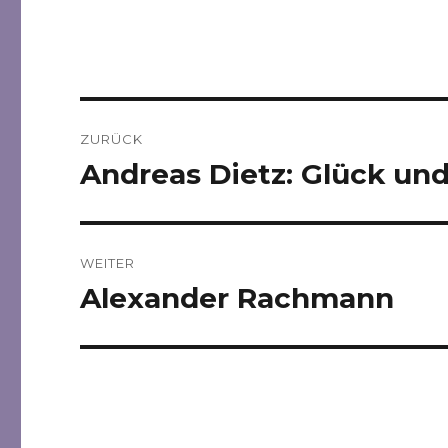
Beitragsnavigation
ZURÜCK
Andreas Dietz: Glück und
Vorheriger
Beitrag:
WEITER
Alexander Rachmann
Nächster
Beitrag: