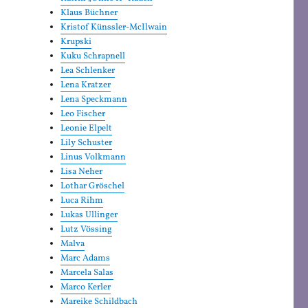
Klaus Büchner
Kristof Künssler-McIlwain
Krupski
Kuku Schrapnell
Lea Schlenker
Lena Kratzer
Lena Speckmann
Leo Fischer
Leonie Elpelt
Lily Schuster
Linus Volkmann
Lisa Neher
Lothar Gröschel
Luca Rihm
Lukas Ullinger
Lutz Vössing
Malva
Marc Adams
Marcela Salas
Marco Kerler
Mareike Schildbach