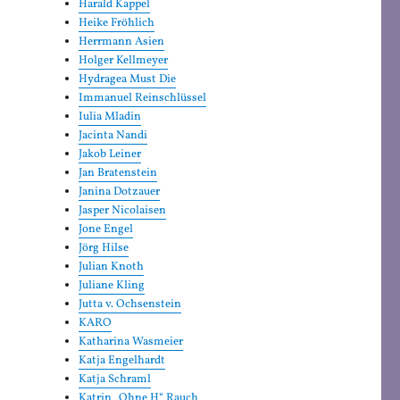
Harald Kappel
Heike Fröhlich
Herrmann Asien
Holger Kellmeyer
Hydragea Must Die
Immanuel Reinschlüssel
Iulia Mladin
Jacinta Nandi
Jakob Leiner
Jan Bratenstein
Janina Dotzauer
Jasper Nicolaisen
Jone Engel
Jörg Hilse
Julian Knoth
Juliane Kling
Jutta v. Ochsenstein
KARO
Katharina Wasmeier
Katja Engelhardt
Katja Schraml
Katrin „Ohne H“ Rauch