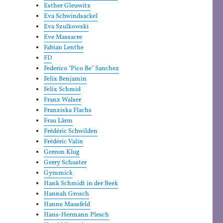
Esther Gleuwitz
Eva Schwindsackel
Eva Szulkowski
Eve Massacre
Fabian Lenthe
FD
Federico "Pico Be" Sanchez
Felix Benjamin
Felix Schmid
Franz Walser
Franziska Flachs
Frau Lärm
Frédéric Schwilden
Frédéric Valin
Gereon Klug
Gerry Schuster
Gymmick
Hank Schmidt in der Beek
Hannah Grosch
Hanne Mausfeld
Hans-Hermann Plesch