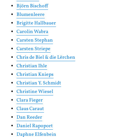
Björn Bischoff
Blumenleere
Brigitte Hallbauer
Carolin Wabra
Carsten Stephan
Carsten Striepe
Chris de Biel & die Lërchen
Christian Ihle
Christian Knieps
Christian Y. Schmidt
Christine Wiesel
Clara Fieger
Claus Caraut
Dan Reeder
Daniel Rapoport
Daphne Elfenbein