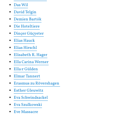
Das Wil
David Telgin
Demien Bartók
Die Hoteltiere
Dinçer Güçyeter
Elias Hauck
Elias Hirschl
Elisabeth R. Hager
Ella Carina Werner
Ella:r Gülden
Elmar Tannert
Erasmus zu Rövershagen
Esther Gleuwitz
Eva Schwindsackel
Eva Szulkowski
Eve Massacre