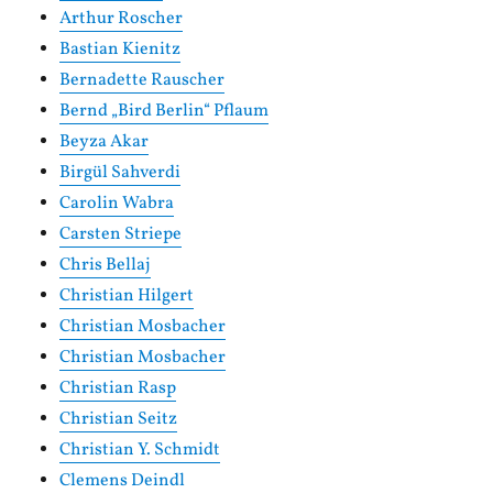
Arthur Roscher
Bastian Kienitz
Bernadette Rauscher
Bernd „Bird Berlin“ Pflaum
Beyza Akar
Birgül Sahverdi
Carolin Wabra
Carsten Striepe
Chris Bellaj
Christian Hilgert
Christian Mosbacher
Christian Mosbacher
Christian Rasp
Christian Seitz
Christian Y. Schmidt
Clemens Deindl