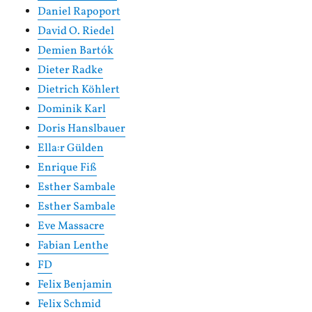
Daniel Rapoport
David O. Riedel
Demien Bartók
Dieter Radke
Dietrich Köhlert
Dominik Karl
Doris Hanslbauer
Ella:r Gülden
Enrique Fiß
Esther Sambale
Esther Sambale
Eve Massacre
Fabian Lenthe
FD
Felix Benjamin
Felix Schmid