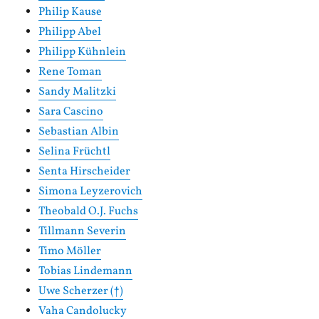
Philip Kause
Philipp Abel
Philipp Kühnlein
Rene Toman
Sandy Malitzki
Sara Cascino
Sebastian Albin
Selina Früchtl
Senta Hirscheider
Simona Leyzerovich
Theobald O.J. Fuchs
Tillmann Severin
Timo Möller
Tobias Lindemann
Uwe Scherzer (†)
Vaha Candolucky