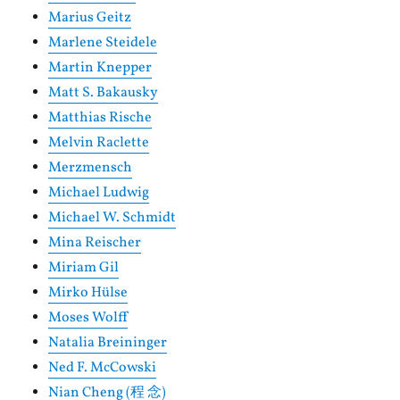
Marius Geitz
Marlene Steidele
Martin Knepper
Matt S. Bakausky
Matthias Rische
Melvin Raclette
Merzmensch
Michael Ludwig
Michael W. Schmidt
Mina Reischer
Miriam Gil
Mirko Hülse
Moses Wolff
Natalia Breininger
Ned F. McCowski
Nian Cheng (程 念)