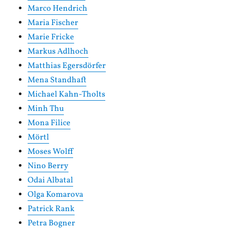
Marco Hendrich
Maria Fischer
Marie Fricke
Markus Adlhoch
Matthias Egersdörfer
Mena Standhaft
Michael Kahn-Tholts
Minh Thu
Mona Filice
Mörtl
Moses Wolff
Nino Berry
Odai Albatal
Olga Komarova
Patrick Rank
Petra Bogner