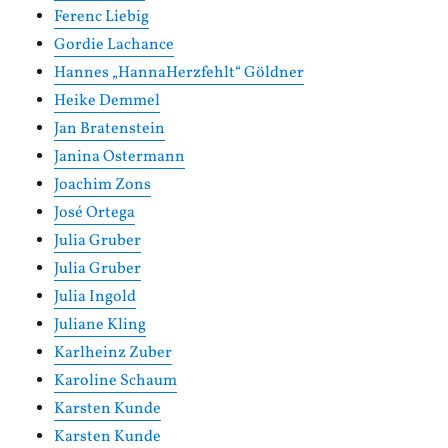
Ferenc Liebig
Gordie Lachance
Hannes „HannaHerzfehlt“ Göldner
Heike Demmel
Jan Bratenstein
Janina Ostermann
Joachim Zons
José Ortega
Julia Gruber
Julia Gruber
Julia Ingold
Juliane Kling
Karlheinz Zuber
Karoline Schaum
Karsten Kunde
Karsten Kunde