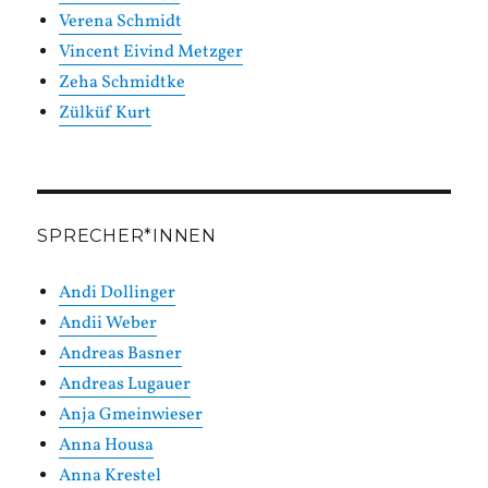
Verena Schmidt
Vincent Eivind Metzger
Zeha Schmidtke
Zülküf Kurt
SPRECHER*INNEN
Andi Dollinger
Andii Weber
Andreas Basner
Andreas Lugauer
Anja Gmeinwieser
Anna Housa
Anna Krestel