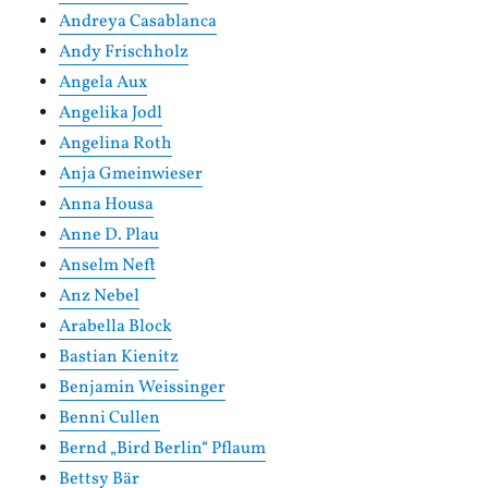
Andreya Casablanca
Andy Frischholz
Angela Aux
Angelika Jodl
Angelina Roth
Anja Gmeinwieser
Anna Housa
Anne D. Plau
Anselm Neft
Anz Nebel
Arabella Block
Bastian Kienitz
Benjamin Weissinger
Benni Cullen
Bernd „Bird Berlin“ Pflaum
Bettsy Bär