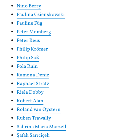
Nino Berry
Paulina Czienskowski
Pauline Füg
Peter Momberg
Peter Reus
Philip Krömer
Philip Saß
Pola Ruin
Ramona Deniz
Raphael Stratz
Riela Dobby
Robert Alan
Roland van Oystern
Ruben Trawally
Sabrina Maria Marzell
Şafak Sarıçiçek