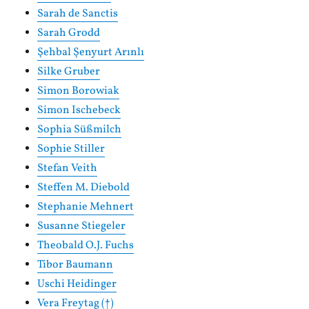
Sarah de Sanctis
Sarah Grodd
Şehbal Şenyurt Arınlı
Silke Gruber
Simon Borowiak
Simon Ischebeck
Sophia Süßmilch
Sophie Stiller
Stefan Veith
Steffen M. Diebold
Stephanie Mehnert
Susanne Stiegeler
Theobald O.J. Fuchs
Tibor Baumann
Uschi Heidinger
Vera Freytag (†)