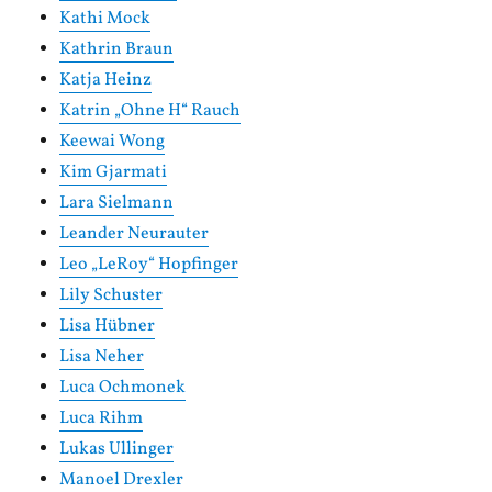
Kathi Mock
Kathrin Braun
Katja Heinz
Katrin „Ohne H“ Rauch
Keewai Wong
Kim Gjarmati
Lara Sielmann
Leander Neurauter
Leo „LeRoy“ Hopfinger
Lily Schuster
Lisa Hübner
Lisa Neher
Luca Ochmonek
Luca Rihm
Lukas Ullinger
Manoel Drexler