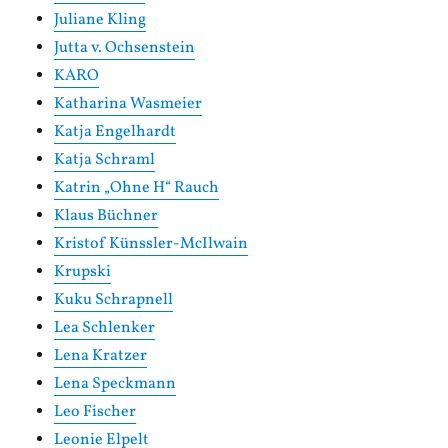
Juliane Kling
Jutta v. Ochsenstein
KARO
Katharina Wasmeier
Katja Engelhardt
Katja Schraml
Katrin „Ohne H“ Rauch
Klaus Büchner
Kristof Künssler-McIlwain
Krupski
Kuku Schrapnell
Lea Schlenker
Lena Kratzer
Lena Speckmann
Leo Fischer
Leonie Elpelt