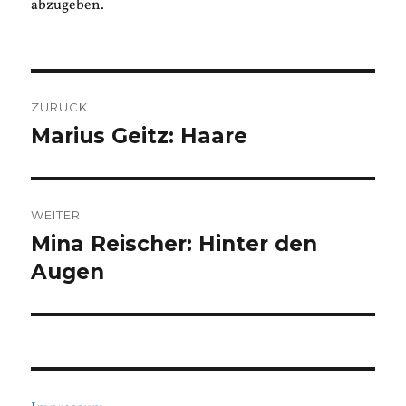
abzugeben.
Beitragsnavigation
ZURÜCK
Marius Geitz: Haare
Vorheriger
Beitrag:
WEITER
Mina Reischer: Hinter den
Nächster
Beitrag:
Augen