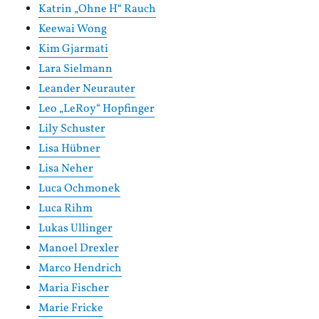
Katrin „Ohne H“ Rauch
Keewai Wong
Kim Gjarmati
Lara Sielmann
Leander Neurauter
Leo „LeRoy“ Hopfinger
Lily Schuster
Lisa Hübner
Lisa Neher
Luca Ochmonek
Luca Rihm
Lukas Ullinger
Manoel Drexler
Marco Hendrich
Maria Fischer
Marie Fricke