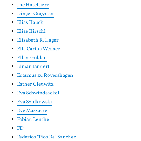
Die Hoteltiere
Dinçer Güçyeter
Elias Hauck
Elias Hirschl
Elisabeth R. Hager
Ella Carina Werner
Ella:r Gülden
Elmar Tannert
Erasmus zu Rövershagen
Esther Gleuwitz
Eva Schwindsackel
Eva Szulkowski
Eve Massacre
Fabian Lenthe
FD
Federico "Pico Be" Sanchez