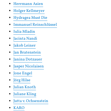
Herrmann Asien
Holger Kellmeyer
Hydragea Must Die
Immanuel Reinschlüssel
Iulia Mladin
Jacinta Nandi
Jakob Leiner
Jan Bratenstein
Janina Dotzauer
Jasper Nicolaisen
Jone Engel
Jörg Hilse
Julian Knoth
Juliane Kling
Jutta v. Ochsenstein
KARO