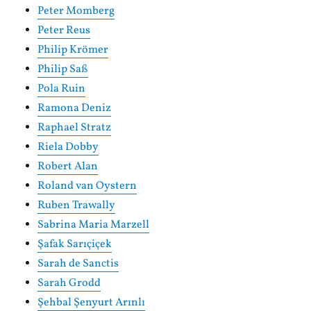
Peter Momberg
Peter Reus
Philip Krömer
Philip Saß
Pola Ruin
Ramona Deniz
Raphael Stratz
Riela Dobby
Robert Alan
Roland van Oystern
Ruben Trawally
Sabrina Maria Marzell
Şafak Sarıçiçek
Sarah de Sanctis
Sarah Grodd
Şehbal Şenyurt Arınlı