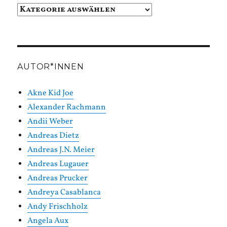
Beiträge
in
Kategorien
AUTOR*INNEN
Akne Kid Joe
Alexander Rachmann
Andii Weber
Andreas Dietz
Andreas J.N. Meier
Andreas Lugauer
Andreas Prucker
Andreya Casablanca
Andy Frischholz
Angela Aux