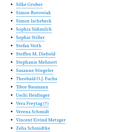
Silke Gruber
Simon Borowiak
Simon Ischebeck
Sophia Süßmilch
Sophie Stiller
Stefan Veith
Steffen M. Diebold
Stephanie Mehnert
Susanne Stiegeler
Theobald O.J. Fuchs
Tibor Baumann
Uschi Heidinger
Vera Freytag (†)
Verena Schmidt
Vincent Eivind Metzger
Zeha Schmidtke