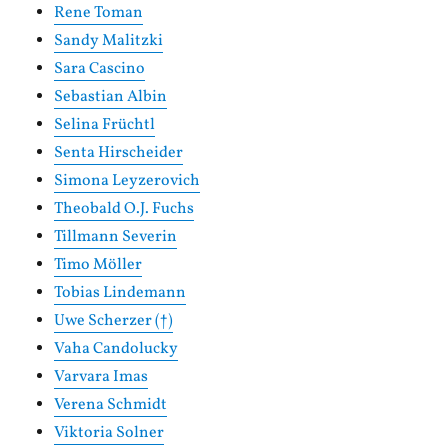
Rene Toman
Sandy Malitzki
Sara Cascino
Sebastian Albin
Selina Früchtl
Senta Hirscheider
Simona Leyzerovich
Theobald O.J. Fuchs
Tillmann Severin
Timo Möller
Tobias Lindemann
Uwe Scherzer (†)
Vaha Candolucky
Varvara Imas
Verena Schmidt
Viktoria Solner