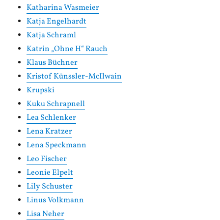
Katharina Wasmeier
Katja Engelhardt
Katja Schraml
Katrin „Ohne H“ Rauch
Klaus Büchner
Kristof Künssler-McIlwain
Krupski
Kuku Schrapnell
Lea Schlenker
Lena Kratzer
Lena Speckmann
Leo Fischer
Leonie Elpelt
Lily Schuster
Linus Volkmann
Lisa Neher