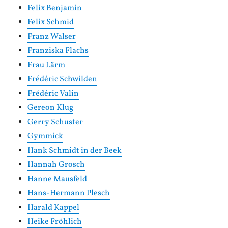
Felix Benjamin
Felix Schmid
Franz Walser
Franziska Flachs
Frau Lärm
Frédéric Schwilden
Frédéric Valin
Gereon Klug
Gerry Schuster
Gymmick
Hank Schmidt in der Beek
Hannah Grosch
Hanne Mausfeld
Hans-Hermann Plesch
Harald Kappel
Heike Fröhlich