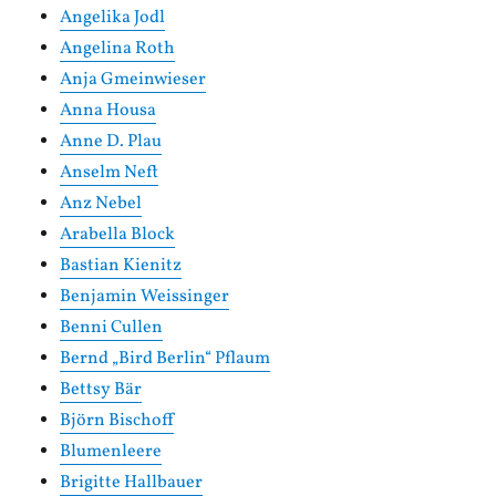
Angelika Jodl
Angelina Roth
Anja Gmeinwieser
Anna Housa
Anne D. Plau
Anselm Neft
Anz Nebel
Arabella Block
Bastian Kienitz
Benjamin Weissinger
Benni Cullen
Bernd „Bird Berlin“ Pflaum
Bettsy Bär
Björn Bischoff
Blumenleere
Brigitte Hallbauer