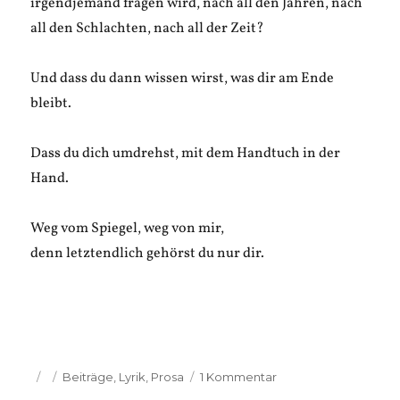
irgendjemand fragen wird, nach all den Jahren, nach
all den Schlachten, nach all der Zeit?
Und dass du dann wissen wirst, was dir am Ende
bleibt.
Dass du dich umdrehst, mit dem Handtuch in der
Hand.
Weg vom Spiegel, weg von mir,
denn letztendlich gehörst du nur dir.
Veröffentlicht
Kategorien
zu
Beiträge
,
Lyrik
,
Prosa
1 Kommentar
am
Juliane