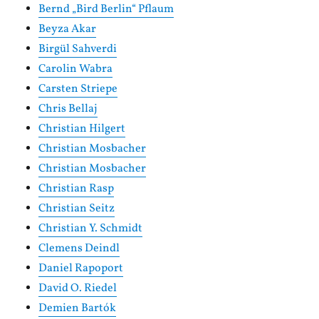
Bernd „Bird Berlin“ Pflaum
Beyza Akar
Birgül Sahverdi
Carolin Wabra
Carsten Striepe
Chris Bellaj
Christian Hilgert
Christian Mosbacher
Christian Mosbacher
Christian Rasp
Christian Seitz
Christian Y. Schmidt
Clemens Deindl
Daniel Rapoport
David O. Riedel
Demien Bartók