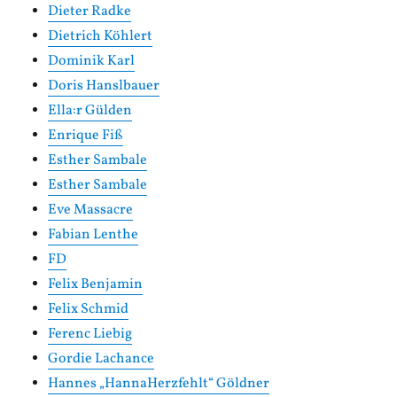
Dieter Radke
Dietrich Köhlert
Dominik Karl
Doris Hanslbauer
Ella:r Gülden
Enrique Fiß
Esther Sambale
Esther Sambale
Eve Massacre
Fabian Lenthe
FD
Felix Benjamin
Felix Schmid
Ferenc Liebig
Gordie Lachance
Hannes „HannaHerzfehlt“ Göldner