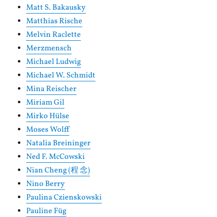
Matt S. Bakausky
Matthias Rische
Melvin Raclette
Merzmensch
Michael Ludwig
Michael W. Schmidt
Mina Reischer
Miriam Gil
Mirko Hülse
Moses Wolff
Natalia Breininger
Ned F. McCowski
Nian Cheng (程 念)
Nino Berry
Paulina Czienskowski
Pauline Füg