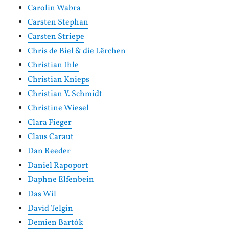
Carolin Wabra
Carsten Stephan
Carsten Striepe
Chris de Biel & die Lërchen
Christian Ihle
Christian Knieps
Christian Y. Schmidt
Christine Wiesel
Clara Fieger
Claus Caraut
Dan Reeder
Daniel Rapoport
Daphne Elfenbein
Das Wil
David Telgin
Demien Bartók