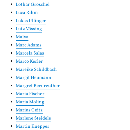
Lothar Gröschel
Luca Rihm
Lukas Ullinger
Lutz Vössing
Malva
Marc Adams
Marcela Salas
Marco Kerler
Mareike Schildbach
Margit Heumann
Margret Bernreuther
Maria Fischer
Maria Moling
Marius Geitz
Marlene Steidele
Martin Knepper