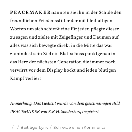
P E A C E M A K E R
nannten sie ihn in der Schule den
freundlichen Friedensstifter der mit bleihaltigen
Worten um sich schießt eine für jeden pflegte dieser
zu sagen und zielte mit Zeigefinger und Daumen auf
alles was sich bewegte direkt in die Mitte das war
zumindest sein Ziel ein Blattschuss punktgenau in
das Herz der nächsten Generation die immer noch
verwirrt vor dem Display hockt und jeden blutigen
Kampf verliert
Anmerkung: Das Gedicht wurde von dem gleichnamigen Bild
PEACEMAKER von K.R.H. Sonderborg inspiriert.
Veröffentlicht
Kategorien
zu
Beiträge
,
Lyrik
Schreibe einen Kommentar