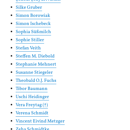
Silke Gruber
Simon Borowiak
Simon Ischebeck
Sophia Süßmilch
Sophie Stiller
Stefan Veith
Steffen M. Diebold
Stephanie Mehnert
Susanne Stiegeler
Theobald O.J. Fuchs
Tibor Baumann
Uschi Heidinger
Vera Freytag (†)
Verena Schmidt
Vincent Eivind Metzger
Zeha Schmidtke