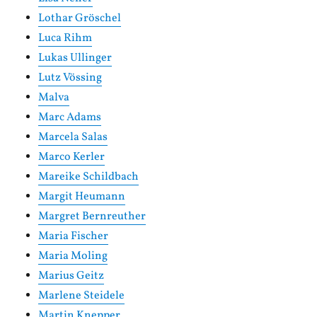
Lothar Gröschel
Luca Rihm
Lukas Ullinger
Lutz Vössing
Malva
Marc Adams
Marcela Salas
Marco Kerler
Mareike Schildbach
Margit Heumann
Margret Bernreuther
Maria Fischer
Maria Moling
Marius Geitz
Marlene Steidele
Martin Knepper