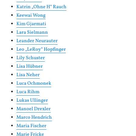
Katrin „Ohne H“ Rauch
Keewai Wong
Kim Gjarmati
Lara Sielmann
Leander Neurauter
Leo „LeRoy“ Hopfinger
Lily Schuster
Lisa Hübner
Lisa Neher
Luca Ochmonek
Luca Rihm
Lukas Ullinger
Manoel Drexler
Marco Hendrich
Maria Fischer
Marie Fricke