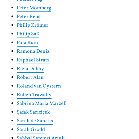
Peter Momberg
Peter Reus
Philip Krömer
Philip Saß
Pola Ruin
Ramona Deniz
Raphael Stratz
Riela Dobby
Robert Alan
Roland van Oystern
Ruben Trawally
Sabrina Maria Marzell
Şafak Sarıçiçek
Sarah de Sanctis
Sarah Grodd
Şehbal Şenyurt Arınlı