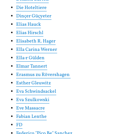
Die Hoteltiere
Dinçer Güçyeter
Elias Hauck
Elias Hirschl
Elisabeth R. Hager
Ella Carina Werner
Ella:r Gülden
Elmar Tannert
Erasmus zu Rövershagen
Esther Gleuwitz
Eva Schwindsackel
Eva Szulkowski
Eve Massacre
Fabian Lenthe
FD
Federico "Pico Be" Sanchez