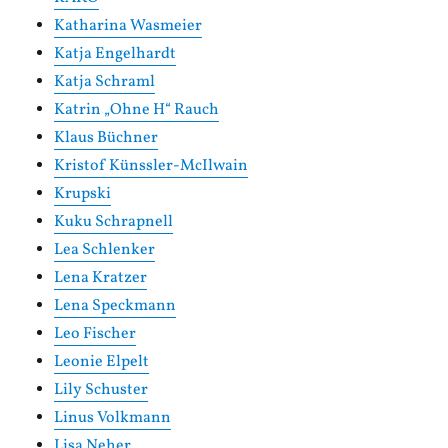
Katharina Wasmeier
Katja Engelhardt
Katja Schraml
Katrin „Ohne H“ Rauch
Klaus Büchner
Kristof Künssler-McIlwain
Krupski
Kuku Schrapnell
Lea Schlenker
Lena Kratzer
Lena Speckmann
Leo Fischer
Leonie Elpelt
Lily Schuster
Linus Volkmann
Lisa Neher