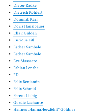
Dieter Radke
Dietrich Köhlert
Dominik Karl
Doris Hanslbauer
Ella:r Gülden
Enrique Fiß
Esther Sambale
Esther Sambale
Eve Massacre
Fabian Lenthe
FD
Felix Benjamin
Felix Schmid
Ferenc Liebig
Gordie Lachance
Hannes „HannaHerzfehlt“ Göldner