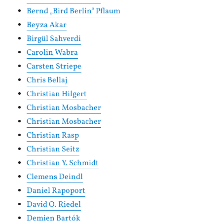
Bernd „Bird Berlin“ Pflaum
Beyza Akar
Birgül Sahverdi
Carolin Wabra
Carsten Striepe
Chris Bellaj
Christian Hilgert
Christian Mosbacher
Christian Mosbacher
Christian Rasp
Christian Seitz
Christian Y. Schmidt
Clemens Deindl
Daniel Rapoport
David O. Riedel
Demien Bartók