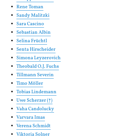
Rene Toman
Sandy Malitzki
Sara Cascino
Sebastian Albin
Selina Früchtl
Senta Hirscheider
Simona Leyzerovich
Theobald O.J. Fuchs
Tillmann Severin
Timo Möller
Tobias Lindemann
Uwe Scherzer (†)
Vaha Candolucky
Varvara Imas
Verena Schmidt
Viktoria Solner