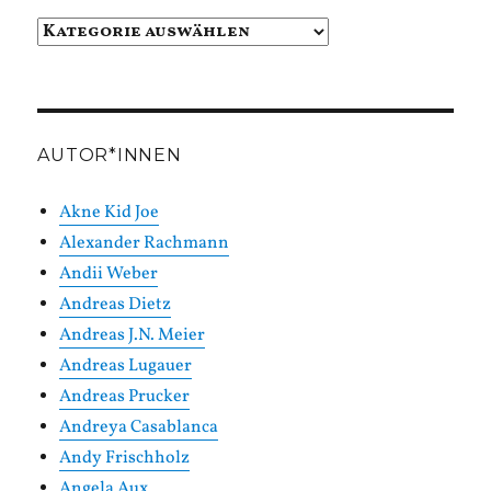
Beiträge
in
Kategorien
AUTOR*INNEN
Akne Kid Joe
Alexander Rachmann
Andii Weber
Andreas Dietz
Andreas J.N. Meier
Andreas Lugauer
Andreas Prucker
Andreya Casablanca
Andy Frischholz
Angela Aux