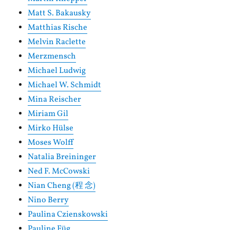
Matt S. Bakausky
Matthias Rische
Melvin Raclette
Merzmensch
Michael Ludwig
Michael W. Schmidt
Mina Reischer
Miriam Gil
Mirko Hülse
Moses Wolff
Natalia Breininger
Ned F. McCowski
Nian Cheng (程 念)
Nino Berry
Paulina Czienskowski
Pauline Füg