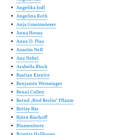
Angelika Jodl
Angelina Roth
Anja Gmeinwieser
Anna Housa
Anne D. Plau
Anselm Neft
Anz Nebel
Arabella Block
Bastian Kienitz
Benjamin Weissinger
Benni Cullen
Bernd „Bird Berlin“ Pflaum
Bettsy Bär
Björn Bischoff
Blumenleere
Brigitte Hallbauer