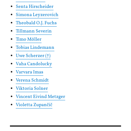
Senta Hirscheider
Simona Leyzerovich
Theobald O.J. Fuchs
Tillmann Severin
Timo Möller
Tobias Lindemann
Uwe Scherzer (†)
Vaha Candolucky
Varvara Imas
Verena Schmidt
Viktoria Solner
Vincent Eivind Metzger
Violetta Zupančič