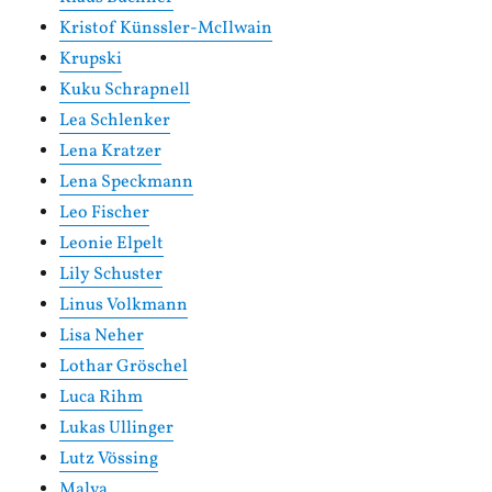
Kristof Künssler-McIlwain
Krupski
Kuku Schrapnell
Lea Schlenker
Lena Kratzer
Lena Speckmann
Leo Fischer
Leonie Elpelt
Lily Schuster
Linus Volkmann
Lisa Neher
Lothar Gröschel
Luca Rihm
Lukas Ullinger
Lutz Vössing
Malva