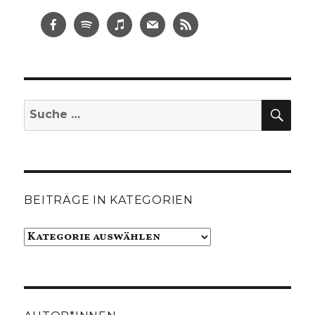
SUC
Suche
nach:
BEITRÄGE IN KATEGORIEN
Beiträge
in
Kategorien