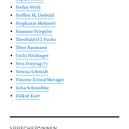
Stefan Veith
Steffen M. Diebold
Stephanie Mehnert
Susanne Stiegeler
Theobald O.J. Fuchs
Tibor Baumann
Uschi Heidinger
Vera Freytag (†)
Verena Schmidt
Vincent Eivind Metzger
Zeha Schmidtke
Zülküf Kurt
SPRECHER*INNEN