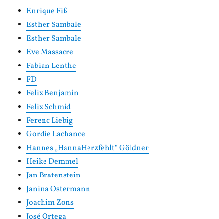
Enrique Fiß
Esther Sambale
Esther Sambale
Eve Massacre
Fabian Lenthe
FD
Felix Benjamin
Felix Schmid
Ferenc Liebig
Gordie Lachance
Hannes „HannaHerzfehlt“ Göldner
Heike Demmel
Jan Bratenstein
Janina Ostermann
Joachim Zons
José Ortega