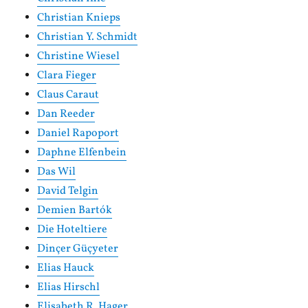
Christian Knieps
Christian Y. Schmidt
Christine Wiesel
Clara Fieger
Claus Caraut
Dan Reeder
Daniel Rapoport
Daphne Elfenbein
Das Wil
David Telgin
Demien Bartók
Die Hoteltiere
Dinçer Güçyeter
Elias Hauck
Elias Hirschl
Elisabeth R. Hager