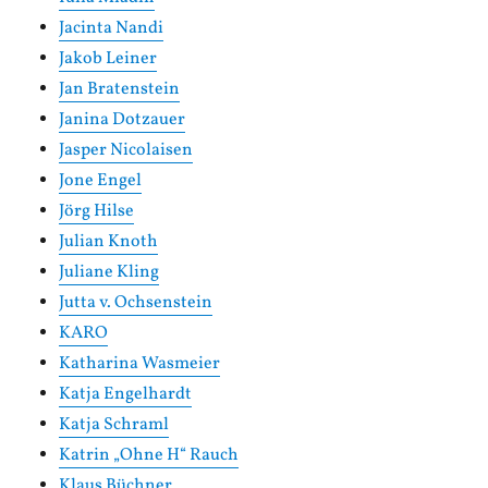
Jacinta Nandi
Jakob Leiner
Jan Bratenstein
Janina Dotzauer
Jasper Nicolaisen
Jone Engel
Jörg Hilse
Julian Knoth
Juliane Kling
Jutta v. Ochsenstein
KARO
Katharina Wasmeier
Katja Engelhardt
Katja Schraml
Katrin „Ohne H“ Rauch
Klaus Büchner