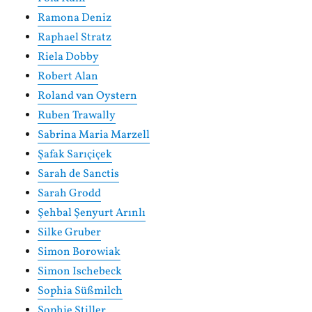
Ramona Deniz
Raphael Stratz
Riela Dobby
Robert Alan
Roland van Oystern
Ruben Trawally
Sabrina Maria Marzell
Şafak Sarıçiçek
Sarah de Sanctis
Sarah Grodd
Şehbal Şenyurt Arınlı
Silke Gruber
Simon Borowiak
Simon Ischebeck
Sophia Süßmilch
Sophie Stiller