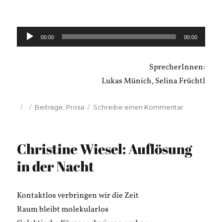
Audio-
00:00
00:00
Player
SprecherInnen:
Lukas Münich, Selina Früchtl
Veröffentlicht
Kategorien
zu
Beiträge
,
Prosa
Schreibe einen Kommentar
am
Immanuel
Reinschlüsse
Stundendi
Christine Wiesel: Auflösung
in der Nacht
Kontaktlos verbringen wir die Zeit
Raum bleibt molekularlos