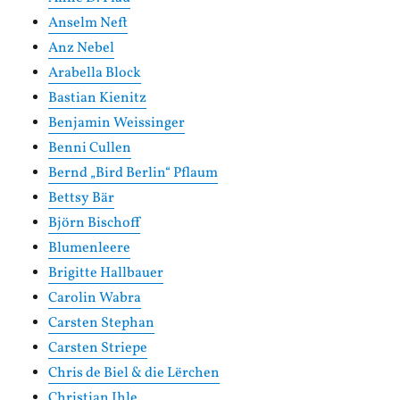
Anselm Neft
Anz Nebel
Arabella Block
Bastian Kienitz
Benjamin Weissinger
Benni Cullen
Bernd „Bird Berlin“ Pflaum
Bettsy Bär
Björn Bischoff
Blumenleere
Brigitte Hallbauer
Carolin Wabra
Carsten Stephan
Carsten Striepe
Chris de Biel & die Lërchen
Christian Ihle