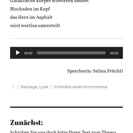
Galaktische Körper schwirren umher.
Blockaden im Kopf
das Herz im Asphalt
wird wortlos umverteilt
Audio-
00:00
00:00
Player
Sprecherin: Selina Früchtl
Veröffentlicht
Kategorien
zu
Beiträge
,
Lyrik
Schreibe einen Kommentar
am
Christine
Wiesel:
Auflösung
in
der
Zunächst:
Nacht
Schicken Sie uns doch bitte Ihren Text zum Thema