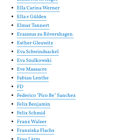
Ella Carina Werner
Ella:r Gülden
Elmar Tannert
Erasmus zu Rövershagen
Esther Gleuwitz
Eva Schwindsackel
Eva Szulkowski
Eve Massacre
Fabian Lenthe
FD
Federico "Pico Be" Sanchez
Felix Benjamin
Felix Schmid
Franz Walser
Franziska Flachs
Frau Lärm