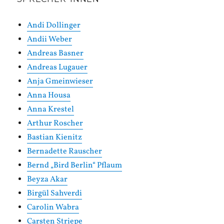
Andi Dollinger
Andii Weber
Andreas Basner
Andreas Lugauer
Anja Gmeinwieser
Anna Housa
Anna Krestel
Arthur Roscher
Bastian Kienitz
Bernadette Rauscher
Bernd „Bird Berlin“ Pflaum
Beyza Akar
Birgül Sahverdi
Carolin Wabra
Carsten Striepe