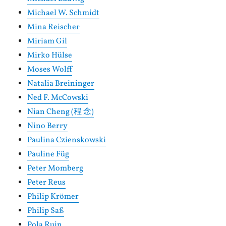
Michael W. Schmidt
Mina Reischer
Miriam Gil
Mirko Hülse
Moses Wolff
Natalia Breininger
Ned F. McCowski
Nian Cheng (程 念)
Nino Berry
Paulina Czienskowski
Pauline Füg
Peter Momberg
Peter Reus
Philip Krömer
Philip Saß
Pola Ruin