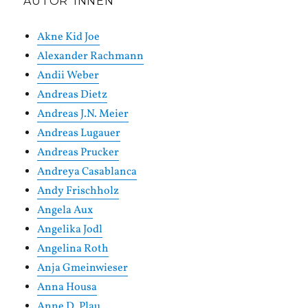
AUTOR*INNEN
Akne Kid Joe
Alexander Rachmann
Andii Weber
Andreas Dietz
Andreas J.N. Meier
Andreas Lugauer
Andreas Prucker
Andreya Casablanca
Andy Frischholz
Angela Aux
Angelika Jodl
Angelina Roth
Anja Gmeinwieser
Anna Housa
Anne D. Plau