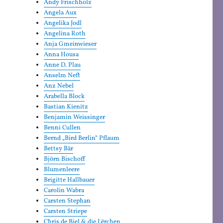
Andy Frischholz
Angela Aux
Angelika Jodl
Angelina Roth
Anja Gmeinwieser
Anna Housa
Anne D. Plau
Anselm Neft
Anz Nebel
Arabella Block
Bastian Kienitz
Benjamin Weissinger
Benni Cullen
Bernd „Bird Berlin“ Pflaum
Bettsy Bär
Björn Bischoff
Blumenleere
Brigitte Hallbauer
Carolin Wabra
Carsten Stephan
Carsten Striepe
Chris de Biel & die Lërchen