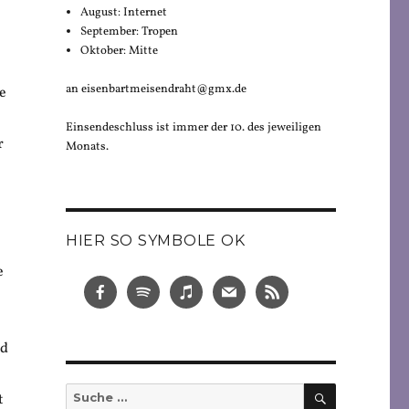
August: Internet
September: Tropen
Oktober: Mitte
an eisenbartmeisendraht@gmx.de
e
Einsendeschluss ist immer der 10. des jeweiligen
r
Monats.
HIER SO SYMBOLE OK
e
nd
SUCHEN
Suche
t