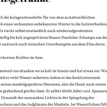
ch die holzgeschwurbelte Tür von dem zu kaltweißlichen
ß eines verhunzten unbekannten Winter in die holzverbacken
 Es riecht selbstverständlich nach wiederaufgewärmten
rftig bis kalt angespritztem blauen Duschdas-Schampu aus de
r und noch nach tierischen Unterbumpeln aus dem Film davor.
blechernen Krallen im Arm.
hneiend von draußen wo es kalt ist hinein und hat etwas vor. Wi
ird er wohl Wasser aufsetzen indem er das funktionierende
e seines muskelgepackten Oberarms, also die Hand, nach einem
 grabschend greifen lässt. Er selber bleibt dabei cool. Spanne
ie Dynamik des saunaesken Lichtes in der Spiegelung des
chens und das Aufglänzen der Muskeln. Im Wesentlichen füll