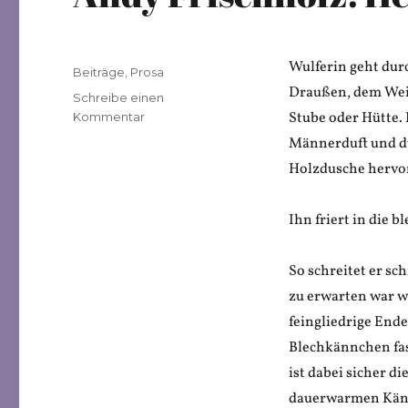
Wulferin geht dur
Veröffentlicht
Kategorien
Beiträge
,
Prosa
am
Draußen, dem Wei
Schreibe einen
zu
Stube oder Hütte.
Kommentar
Andy
Männerduft und dü
Frischholz:
Holzdusche hervo
Heißgetränke
Ihn friert in die 
So schreitet er sc
zu erwarten war w
feingliedrige End
Blechkännchen fast
ist dabei sicher d
dauerwarmen Känn