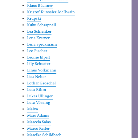
Klaus Büchner
Kristof Künssler-McIlwain
Krupski
Kuku Schrapnell
Lea Schlenker
Lena Kratzer
Lena Speckmann
Leo Fischer
Leonie Elpelt
Lily Schuster
Linus Volkmann
Lisa Neher
Lothar Gröschel
Luca Rihm
Lukas Ullinger
Lutz Vössing
Malva
Marc Adams
Marcela Salas
Marco Kerler
Mareike Schildbach