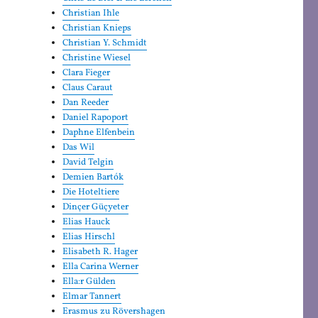
Christian Ihle
Christian Knieps
Christian Y. Schmidt
Christine Wiesel
Clara Fieger
Claus Caraut
Dan Reeder
Daniel Rapoport
Daphne Elfenbein
Das Wil
David Telgin
Demien Bartók
Die Hoteltiere
Dinçer Güçyeter
Elias Hauck
Elias Hirschl
Elisabeth R. Hager
Ella Carina Werner
Ella:r Gülden
Elmar Tannert
Erasmus zu Rövershagen