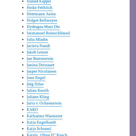
Harald Kappel
Heike Fröhlich
Herrmann Asien
Holger Kellmeyer
Hydragea Must Die
Immanuel Reinschlüssel
Iulia Mladin
Jacinta Nandi
Jakob Leiner
Jan Bratenstein
Janina Dotzauer
Jasper Nicolaisen
Jone Engel
Jörg Hilse
Julian Knoth
Juliane Kling
Jutta v. Ochsenstein
KARO
Katharina Wasmeier
Katja Engelhardt
Katja Schraml
Katrin „Ohne H“ Rauch