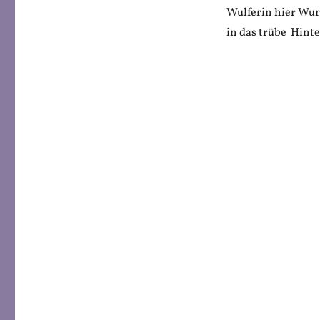
Wulferin hier Wur
in das trübe Hint