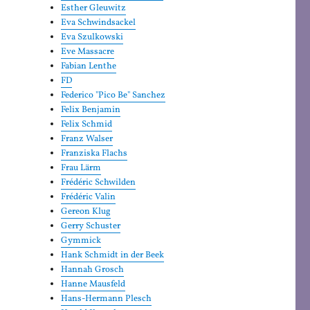
Esther Gleuwitz
Eva Schwindsackel
Eva Szulkowski
Eve Massacre
Fabian Lenthe
FD
Federico "Pico Be" Sanchez
Felix Benjamin
Felix Schmid
Franz Walser
Franziska Flachs
Frau Lärm
Frédéric Schwilden
Frédéric Valin
Gereon Klug
Gerry Schuster
Gymmick
Hank Schmidt in der Beek
Hannah Grosch
Hanne Mausfeld
Hans-Hermann Plesch