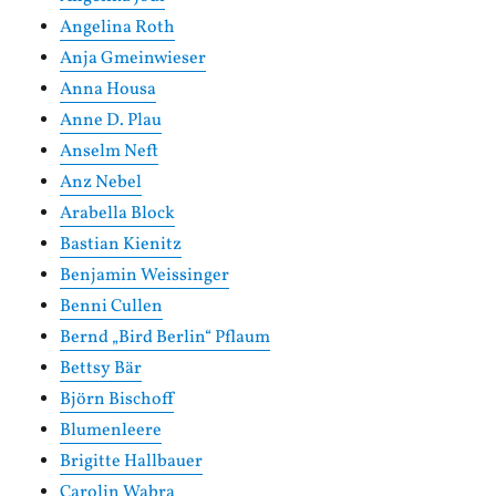
Angelina Roth
Anja Gmeinwieser
Anna Housa
Anne D. Plau
Anselm Neft
Anz Nebel
Arabella Block
Bastian Kienitz
Benjamin Weissinger
Benni Cullen
Bernd „Bird Berlin“ Pflaum
Bettsy Bär
Björn Bischoff
Blumenleere
Brigitte Hallbauer
Carolin Wabra