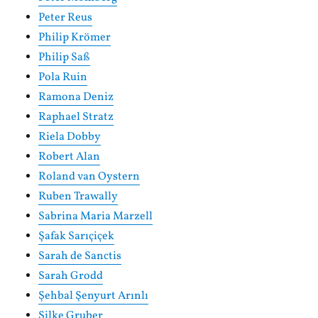
Peter Reus
Philip Krömer
Philip Saß
Pola Ruin
Ramona Deniz
Raphael Stratz
Riela Dobby
Robert Alan
Roland van Oystern
Ruben Trawally
Sabrina Maria Marzell
Şafak Sarıçiçek
Sarah de Sanctis
Sarah Grodd
Şehbal Şenyurt Arınlı
Silke Gruber