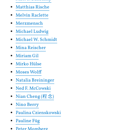
Matthias Rische
Melvin Raclette
Merzmensch
Michael Ludwig
Michael W. Schmidt
Mina Reischer
Miriam Gil
Mirko Hülse
Moses Wolff
Natalia Breininger
Ned F. McCowski
Nian Cheng (程 念)
Nino Berry
Paulina Czienskowski
Pauline Füg
Peter Momberg