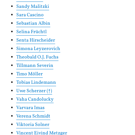
Sandy Malitzki
Sara Cascino
Sebastian Albin
Selina Früchtl
Senta Hirscheider
Simona Leyzerovich
Theobald O.J. Fuchs
Tillmann Severin
Timo Möller
Tobias Lindemann
Uwe Scherzer (†)
Vaha Candolucky
Varvara Imas
Verena Schmidt
Viktoria Solner
Vincent Eivind Metzger