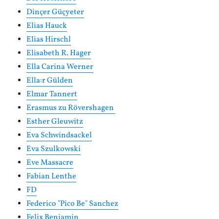
Dinçer Güçyeter
Elias Hauck
Elias Hirschl
Elisabeth R. Hager
Ella Carina Werner
Ella:r Gülden
Elmar Tannert
Erasmus zu Rövershagen
Esther Gleuwitz
Eva Schwindsackel
Eva Szulkowski
Eve Massacre
Fabian Lenthe
FD
Federico "Pico Be" Sanchez
Felix Benjamin