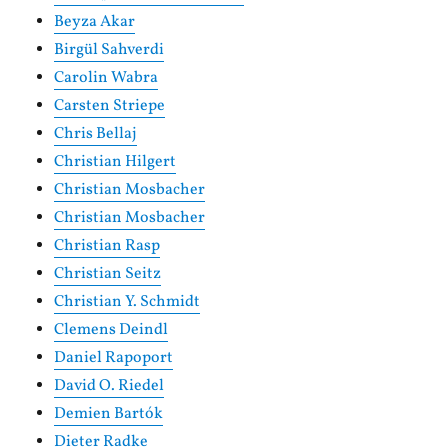
Beyza Akar
Birgül Sahverdi
Carolin Wabra
Carsten Striepe
Chris Bellaj
Christian Hilgert
Christian Mosbacher
Christian Mosbacher
Christian Rasp
Christian Seitz
Christian Y. Schmidt
Clemens Deindl
Daniel Rapoport
David O. Riedel
Demien Bartók
Dieter Radke