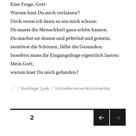
Eine Frage, Gott:
Warum hast Du mich verlassen?
Doch wenn ich dann so um mich schaue:
Du musst die Menschheit ganz schön hassen.
Du machst sie dumm und pöbelnd und gemein,
zerstörst die Schönen, fällst die Gesunden.
Insofern muss die Eingangsfrage eigentlich lauten:
Mein Gott,
warum hast Du mich gefunden?
Veröffentlicht
Kategorien
zu
Beiträge
,
Lyrik
Schreibe einen Kommentar
am
Simon
Borowiak:
Atheistische
Seitennummerierung
Glaubenskris
SEITE
2
VOR
der
HERI