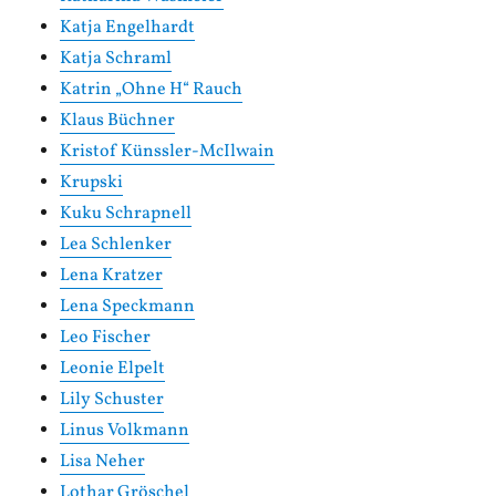
Katja Engelhardt
Katja Schraml
Katrin „Ohne H“ Rauch
Klaus Büchner
Kristof Künssler-McIlwain
Krupski
Kuku Schrapnell
Lea Schlenker
Lena Kratzer
Lena Speckmann
Leo Fischer
Leonie Elpelt
Lily Schuster
Linus Volkmann
Lisa Neher
Lothar Gröschel