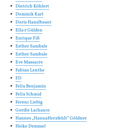
Dietrich Köhlert
Dominik Karl
Doris Hanslbauer
Ella:r Gülden
Enrique Fiß
Esther Sambale
Esther Sambale
Eve Massacre
Fabian Lenthe
FD
Felix Benjamin
Felix Schmid
Ferenc Liebig
Gordie Lachance
Hannes „HannaHerzfehlt“ Göldner
Heike Demmel