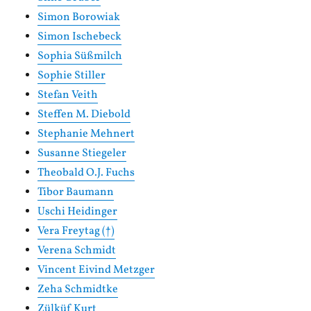
Simon Borowiak
Simon Ischebeck
Sophia Süßmilch
Sophie Stiller
Stefan Veith
Steffen M. Diebold
Stephanie Mehnert
Susanne Stiegeler
Theobald O.J. Fuchs
Tibor Baumann
Uschi Heidinger
Vera Freytag (†)
Verena Schmidt
Vincent Eivind Metzger
Zeha Schmidtke
Zülküf Kurt