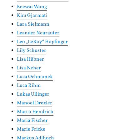
Keewai Wong
Kim Gjarmati
Lara Sielmann
Leander Neurauter
Leo „LeRoy“ Hopfinger
Lily Schuster
Lisa Hübner
Lisa Neher
Luca Ochmonek
Luca Rihm
Lukas Ullinger
Manoel Drexler
Marco Hendrich
Maria Fischer
Marie Fricke
Markus Adlhoch