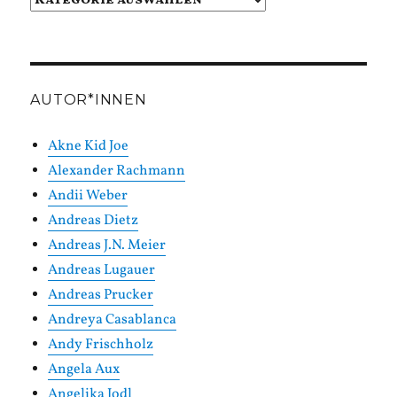
in
Kategorien
AUTOR*INNEN
Akne Kid Joe
Alexander Rachmann
Andii Weber
Andreas Dietz
Andreas J.N. Meier
Andreas Lugauer
Andreas Prucker
Andreya Casablanca
Andy Frischholz
Angela Aux
Angelika Jodl