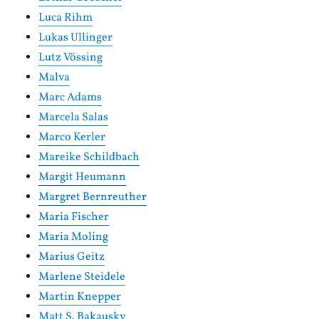
Luca Rihm
Lukas Ullinger
Lutz Vössing
Malva
Marc Adams
Marcela Salas
Marco Kerler
Mareike Schildbach
Margit Heumann
Margret Bernreuther
Maria Fischer
Maria Moling
Marius Geitz
Marlene Steidele
Martin Knepper
Matt S. Bakausky