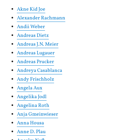
Akne Kid Joe
Alexander Rachmann
Andii Weber
Andreas Dietz
Andreas J.N. Meier
Andreas Lugauer
Andreas Prucker
Andreya Casablanca
Andy Frischholz
Angela Aux
Angelika Jodl
Angelina Roth
Anja Gmeinwieser
Anna Housa
Anne D. Plau