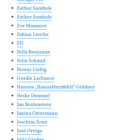
Esther Sambale
Esther Sambale
Eve Massacre
Fabian Lenthe
FD
Felix Benjamin
Felix Schmid
Ferenc Liebig
Gordie Lachance
Hannes „HannaHerzfehlt“ Göldner
Heike Demmel
Jan Bratenstein
Janina Ostermann
Joachim Zons
José Ortega
Julia Gruber