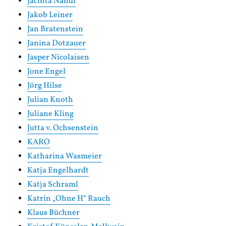
Jacinta Nandi
Jakob Leiner
Jan Bratenstein
Janina Dotzauer
Jasper Nicolaisen
Jone Engel
Jörg Hilse
Julian Knoth
Juliane Kling
Jutta v. Ochsenstein
KARO
Katharina Wasmeier
Katja Engelhardt
Katja Schraml
Katrin „Ohne H“ Rauch
Klaus Büchner