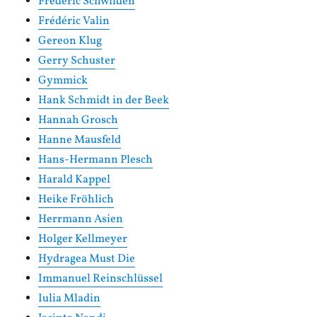
Frédéric Schwilden
Frédéric Valin
Gereon Klug
Gerry Schuster
Gymmick
Hank Schmidt in der Beek
Hannah Grosch
Hanne Mausfeld
Hans-Hermann Plesch
Harald Kappel
Heike Fröhlich
Herrmann Asien
Holger Kellmeyer
Hydragea Must Die
Immanuel Reinschlüssel
Iulia Mladin