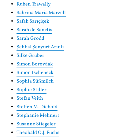
Ruben Trawally
Sabrina Maria Marzell
Şafak Sarıçiçek
Sarah de Sanctis
Sarah Grodd
Şehbal Şenyurt Arınlı
Silke Gruber
Simon Borowiak
Simon Ischebeck
Sophia Süßmilch
Sophie Stiller
Stefan Veith
Steffen M. Diebold
Stephanie Mehnert
Susanne Stiegeler
Theobald O.J. Fuchs