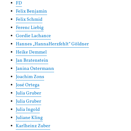
FD
Felix Benjamin
Felix Schmid
Ferenc Liebig
Gordie Lachance
Hannes „HannaHerzfehlt“ Göldner
Heike Demmel
Jan Bratenstein
Janina Ostermann
Joachim Zons
José Ortega
Julia Gruber
Julia Gruber
Julia Ingold
Juliane Kling
Karlheinz Zuber