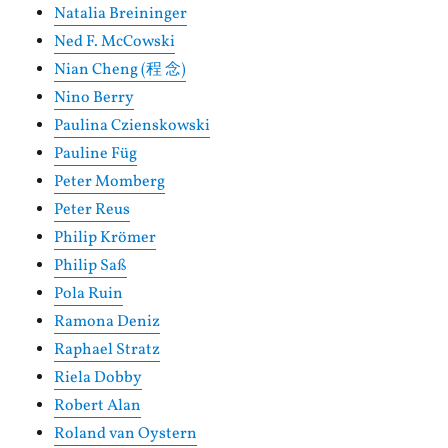
Natalia Breininger
Ned F. McCowski
Nian Cheng (程 念)
Nino Berry
Paulina Czienskowski
Pauline Füg
Peter Momberg
Peter Reus
Philip Krömer
Philip Saß
Pola Ruin
Ramona Deniz
Raphael Stratz
Riela Dobby
Robert Alan
Roland van Oystern