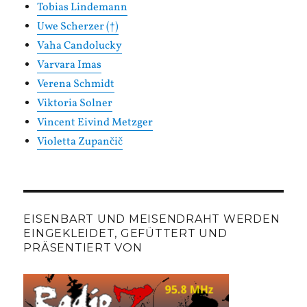
Tobias Lindemann
Uwe Scherzer (†)
Vaha Candolucky
Varvara Imas
Verena Schmidt
Viktoria Solner
Vincent Eivind Metzger
Violetta Zupančič
EISENBART UND MEISENDRAHT WERDEN
EINGEKLEIDET, GEFÜTTERT UND
PRÄSENTIERT VON