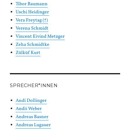
Tibor Baumann
Uschi Heidinger
Vera Freytag (†)
Verena Schmidt
Vincent Eivind Metzger
Zeha Schmidtke
Zülküf Kurt
SPRECHER*INNEN
Andi Dollinger
Andii Weber
Andreas Basner
Andreas Lugauer