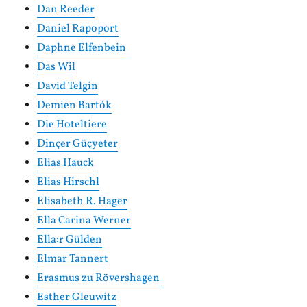
Dan Reeder
Daniel Rapoport
Daphne Elfenbein
Das Wil
David Telgin
Demien Bartók
Die Hoteltiere
Dinçer Güçyeter
Elias Hauck
Elias Hirschl
Elisabeth R. Hager
Ella Carina Werner
Ella:r Gülden
Elmar Tannert
Erasmus zu Rövershagen
Esther Gleuwitz