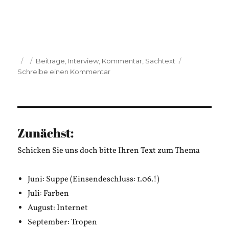
Veröffentlicht
Kategorien
Beiträge
,
Interview
,
Kommentar
,
Sachtext
am
zu
Schreibe einen Kommentar
Philipp
Kause:
Hypes,
Politik
und
Zunächst:
Popmusik
Schicken Sie uns doch bitte Ihren Text zum Thema
Juni: Suppe (Einsendeschluss: 1.06.!)
Juli: Farben
August: Internet
September: Tropen