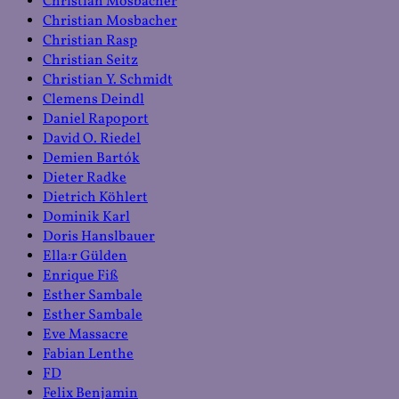
Christian Mosbacher
Christian Mosbacher
Christian Rasp
Christian Seitz
Christian Y. Schmidt
Clemens Deindl
Daniel Rapoport
David O. Riedel
Demien Bartók
Dieter Radke
Dietrich Köhlert
Dominik Karl
Doris Hanslbauer
Ella:r Gülden
Enrique Fiß
Esther Sambale
Esther Sambale
Eve Massacre
Fabian Lenthe
FD
Felix Benjamin