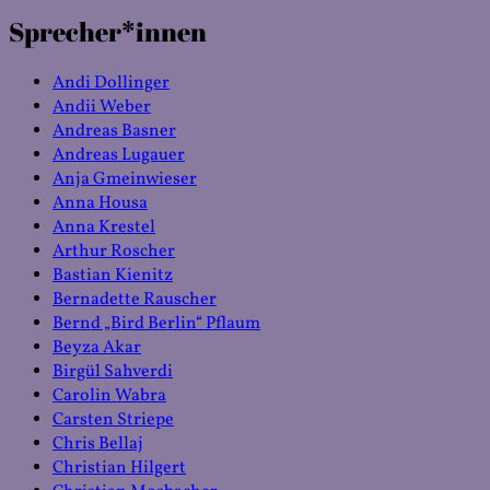
Sprecher*innen
Andi Dollinger
Andii Weber
Andreas Basner
Andreas Lugauer
Anja Gmeinwieser
Anna Housa
Anna Krestel
Arthur Roscher
Bastian Kienitz
Bernadette Rauscher
Bernd „Bird Berlin“ Pflaum
Beyza Akar
Birgül Sahverdi
Carolin Wabra
Carsten Striepe
Chris Bellaj
Christian Hilgert