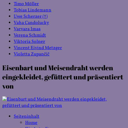
Timo Möller
Tobias Lindemann
Uwe Scherzer (†)
Vaha Candolucky
Varvara Imas
Verena Schmidt
Viktoria Solner
Vincent Eivind Metzger
Violetta Zupančič
Eisenbart und Meisendraht werden
eingekleidet, gefüttert und präsentiert
von
Seiteninhalt
Home