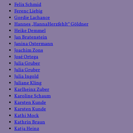
Felix Schmid
Ferenc Liebig
Gordie Lachance
Hannes „HannaHerzfehlt“ Göldner
Heike Demmel
Jan Bratenstein
Janina Ostermann
Joachim Zons
José Ortega
Julia Gruber
Julia Gruber
Julia Ingold
Juliane Kling
Karlheinz Zuber
Karoline Schaum
Karsten Kunde
Karsten Kunde
Kathi Mock
Kathrin Braun
Katja Heinz