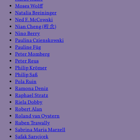
Moses Wolff
Natalia Breininger
Ned F. McCowski
Nian Cheng (程 念)
Nino Berry
Paulina Czienskowski
Pauline Füg
Peter Momberg
Peter Reus
Philip Krömer
Philip Saß
Pola Ruin
Ramona Deniz
Raphael Stratz
Riela Dobby
Robert Alan
Roland van Oystern
Ruben Trawally
Sabrina Maria Marzell
Şafak Sarıçiçek