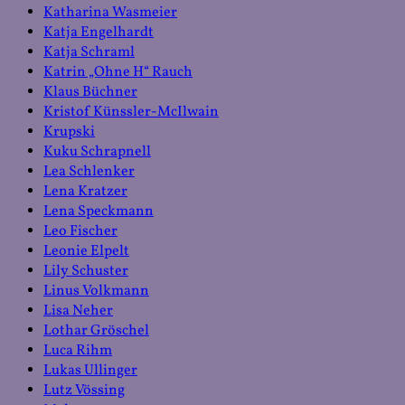
Katharina Wasmeier
Katja Engelhardt
Katja Schraml
Katrin „Ohne H“ Rauch
Klaus Büchner
Kristof Künssler-McIlwain
Krupski
Kuku Schrapnell
Lea Schlenker
Lena Kratzer
Lena Speckmann
Leo Fischer
Leonie Elpelt
Lily Schuster
Linus Volkmann
Lisa Neher
Lothar Gröschel
Luca Rihm
Lukas Ullinger
Lutz Vössing