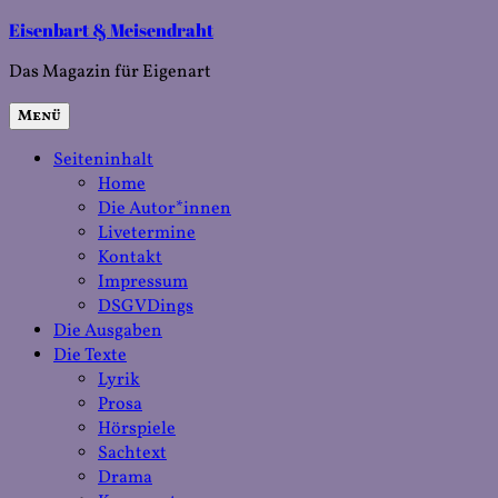
Zum
Eisenbart & Meisendraht
Inhalt
Das Magazin für Eigenart
springen
Menü
Seiteninhalt
Home
Die Autor*innen
Livetermine
Kontakt
Impressum
DSGVDings
Die Ausgaben
Die Texte
Lyrik
Prosa
Hörspiele
Sachtext
Drama