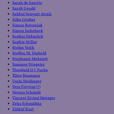
Sarah de Sanctis
Sarah Grodd
Şehbal Şenyurt Arınlı
Silke Gruber
Simon Borowiak
Simon Ischebeck
Sophia Süßmilch
Sophie Stiller
Stefan Veith
Steffen M. Diebold
Stephanie Mehnert
Susanne Stiegeler
Theobald O.J. Fuchs
Tibor Baumann
Uschi Heidinger
Vera Freytag (†)
Verena Schmidt
Vincent Eivind Metzger
Zeha Schmidtke
Zülküf Kurt