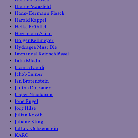
Hannah Grosch
Hanne Mausfeld
Hans-Hermann Plesch
Harald Kappel
Heike Fröhlich
Herrmann Asien
Holger Kellmeyer
Hydragea Must Die
Immanuel Reinschlüssel
Iulia Mladin
Jacinta Nandi
Jakob Leiner
Jan Bratenstein
Janina Dotzauer
Jasper Nicolaisen
Jone Engel
Jörg Hilse
Julian Knoth
Juliane Kling
Jutta v. Ochsenstein
KARO