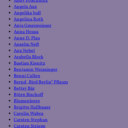
Andy Frischholz
Angela Aux
Angelika Jodl
Angelina Roth
Anja Gmeinwieser
Anna Housa
Anne D. Plau
Anselm Neft
Anz Nebel
Arabella Block
Bastian Kienitz
Benjamin Weissinger
Benni Cullen
Bernd „Bird Berlin“ Pflaum
Bettsy Bär
Björn Bischoff
Blumenleere
Brigitte Hallbauer
Carolin Wabra
Carsten Stephan
Carsten Striepe