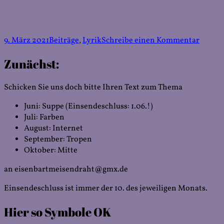
Veröffentlicht
Kategorien
zu
9. März 2021
Beiträge
,
Lyrik
Schreibe einen Kommentar
am
Steffe
Zunächst:
Diebol
Die
Nixe
Schicken Sie uns doch bitte Ihren Text zum Thema
vom
Necka
Juni: Suppe (Einsendeschluss: 1.06.!)
Juli: Farben
August: Internet
September: Tropen
Oktober: Mitte
an eisenbartmeisendraht@gmx.de
Einsendeschluss ist immer der 10. des jeweiligen Monats.
Hier so Symbole OK