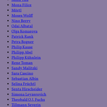
Mona Filice
Mörtl
Moses Wolff
Nino Berry
Odai Albatal
Olga Komarova
Patrick Rank
Petra Bogner
Philip Kause
Philipp Abel
Philipp Kühnlein
Rene Toman
Sandy Malitzki
Sara Cascino
Sebastian Albin
Selina Früchtl
Senta Hirscheider
Simona Leyzerovich
Theobald O.J. Fuchs
Tillmann Severin