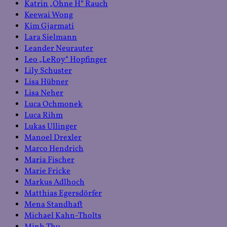
Katrin „Ohne H“ Rauch
Keewai Wong
Kim Gjarmati
Lara Sielmann
Leander Neurauter
Leo „LeRoy“ Hopfinger
Lily Schuster
Lisa Hübner
Lisa Neher
Luca Ochmonek
Luca Rihm
Lukas Ullinger
Manoel Drexler
Marco Hendrich
Maria Fischer
Marie Fricke
Markus Adlhoch
Matthias Egersdörfer
Mena Standhaft
Michael Kahn-Tholts
Minh Thu