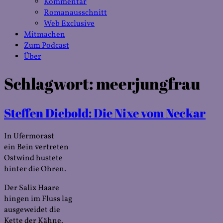
Kommentar
Romanausschnitt
Web Exclusive
Mitmachen
Zum Podcast
Über
Schlagwort:
meerjungfrau
Steffen Diebold: Die Nixe vom Neckar
In Ufermorast
ein Bein vertreten
Ostwind hustete
hinter die Ohren.
Der Salix Haare
hingen im Fluss lag
ausgeweidet die
Kette der Kähne.