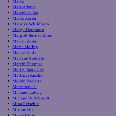
Malva
Marc Adams
Marcela Salas
Marco Kerler
Mareike Schildbach
Margit Heumann
Margret Bernreuther
Maria Fischer
Maria Moling
Marius Geitz
Marlene Steidele
Martin Knepper
Matt S. Bakausky
Matthias Rische
Melvin Raclette
Merzmensch
Michael Ludwig
Michael W. Schmidt
Mina Reischer
Miriam Gil
Mirko Hülse