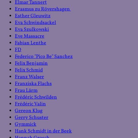
Elmar Tannert
Erasmus zu Rövershagen
Esther Gleuwitz
Eva Schwindsackel
Eva Szulkowski
Eve Massacre
Fabian Lenthe
FD
Federico "Pico Be" Sanchez
Felix Benjamin
Felix Schmid
Franz Walser
Franziska Flachs
Frau Lärm
Frédéric Schwilden
Frédéric Valin
Gereon Klug
Gerry Schuster
Gymmick
Hank Schmidt in der Beek