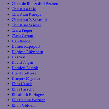
Chris de Biel & die Lërchen
Christian Ihle
Christian Knieps
Christian Y. Schmidt
Christine Wiesel
Clara Fieger
Claus Caraut
Dan Reeder
Daniel Rapoport
Daphne Elfenbein
Das Wil
David Telgin
Demien Bartók
Die Hoteltiere
Dinçer Güçyeter
Elias Hauck
Elias Hirschl
Elisabeth R. Hager
Ella Carina Werner
Ella:r Gülden