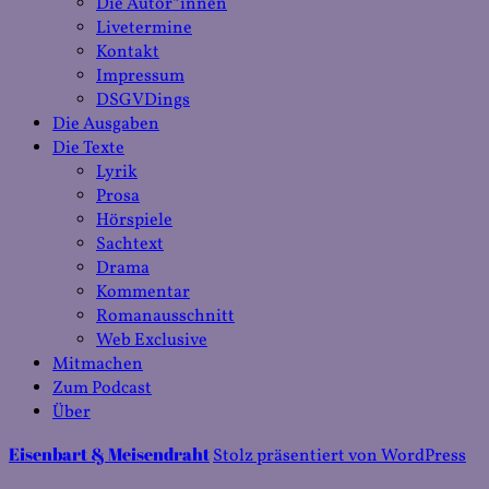
Die Autor*innen
Livetermine
Kontakt
Impressum
DSGVDings
Die Ausgaben
Die Texte
Lyrik
Prosa
Hörspiele
Sachtext
Drama
Kommentar
Romanausschnitt
Web Exclusive
Mitmachen
Zum Podcast
Über
Eisenbart & Meisendraht
Stolz präsentiert von WordPress