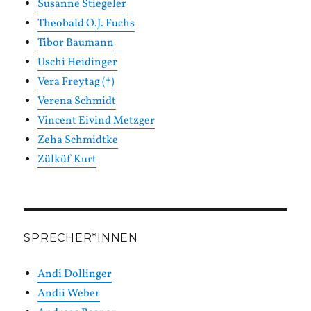
Susanne Stiegeler
Theobald O.J. Fuchs
Tibor Baumann
Uschi Heidinger
Vera Freytag (†)
Verena Schmidt
Vincent Eivind Metzger
Zeha Schmidtke
Zülküf Kurt
SPRECHER*INNEN
Andi Dollinger
Andii Weber