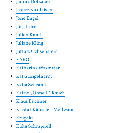
Janina Dotzauer
Jasper Nicolaisen
Jone Engel
Jörg Hilse
Julian Knoth
Juliane Kling
Jutta v. Ochsenstein
KARO
Katharina Wasmeier
Katja Engelhardt
Katja Schraml
Katrin „Ohne H“ Rauch
Klaus Büchner
Kristof Künssler-McIlwain
Krupski
Kuku Schrapnell