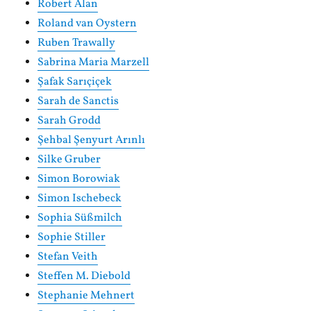
Robert Alan
Roland van Oystern
Ruben Trawally
Sabrina Maria Marzell
Şafak Sarıçiçek
Sarah de Sanctis
Sarah Grodd
Şehbal Şenyurt Arınlı
Silke Gruber
Simon Borowiak
Simon Ischebeck
Sophia Süßmilch
Sophie Stiller
Stefan Veith
Steffen M. Diebold
Stephanie Mehnert