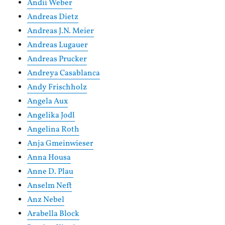
Andii Weber
Andreas Dietz
Andreas J.N. Meier
Andreas Lugauer
Andreas Prucker
Andreya Casablanca
Andy Frischholz
Angela Aux
Angelika Jodl
Angelina Roth
Anja Gmeinwieser
Anna Housa
Anne D. Plau
Anselm Neft
Anz Nebel
Arabella Block