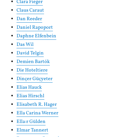
Clara Fieger
Claus Caraut
Dan Reeder
Daniel Rapoport
Daphne Elfenbein
Das Wil
David Telgin
Demien Bartók
Die Hoteltiere
Dinçer Güçyeter
Elias Hauck
Elias Hirschl
Elisabeth R. Hager
Ella Carina Werner
Ella:r Gülden
Elmar Tannert