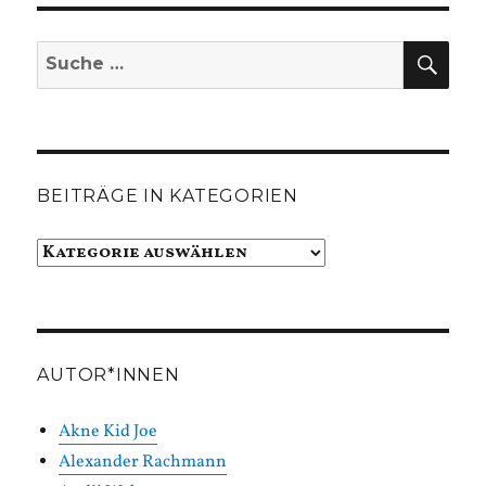
SUC
Suche
nach:
BEITRÄGE IN KATEGORIEN
Beiträge
in
Kategorien
AUTOR*INNEN
Akne Kid Joe
Alexander Rachmann