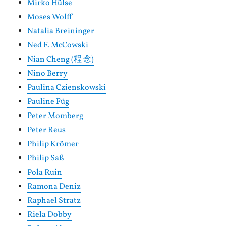
Mirko Hülse
Moses Wolff
Natalia Breininger
Ned F. McCowski
Nian Cheng (程 念)
Nino Berry
Paulina Czienskowski
Pauline Füg
Peter Momberg
Peter Reus
Philip Krömer
Philip Saß
Pola Ruin
Ramona Deniz
Raphael Stratz
Riela Dobby