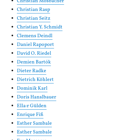
Christian Mosbacher
Christian Rasp
Christian Seitz
Christian Y. Schmidt
Clemens Deindl
Daniel Rapoport
David O. Riedel
Demien Bartók
Dieter Radke
Dietrich Köhlert
Dominik Karl
Doris Hanslbauer
Ella:r Gülden
Enrique Fiß
Esther Sambale
Esther Sambale