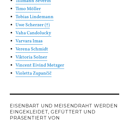
Tillmann Severin
Timo Möller
Tobias Lindemann
Uwe Scherzer (†)
Vaha Candolucky
Varvara Imas
Verena Schmidt
Viktoria Solner
Vincent Eivind Metzger
Violetta Zupančič
EISENBART UND MEISENDRAHT WERDEN
EINGEKLEIDET, GEFÜTTERT UND
PRÄSENTIERT VON