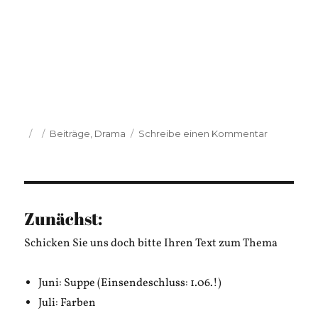
Veröffentlicht
Kategorien
zu
Beiträge
,
Drama
Schreibe einen Kommentar
am
Franz
Walser:
Maßnahm
Zunächst:
Schicken Sie uns doch bitte Ihren Text zum Thema
Juni: Suppe (Einsendeschluss: 1.06.!)
Juli: Farben