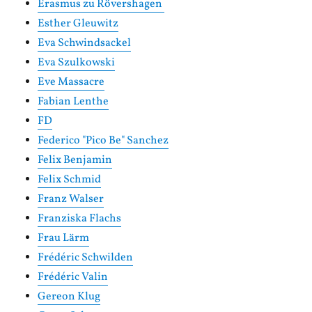
Erasmus zu Rövershagen
Esther Gleuwitz
Eva Schwindsackel
Eva Szulkowski
Eve Massacre
Fabian Lenthe
FD
Federico "Pico Be" Sanchez
Felix Benjamin
Felix Schmid
Franz Walser
Franziska Flachs
Frau Lärm
Frédéric Schwilden
Frédéric Valin
Gereon Klug