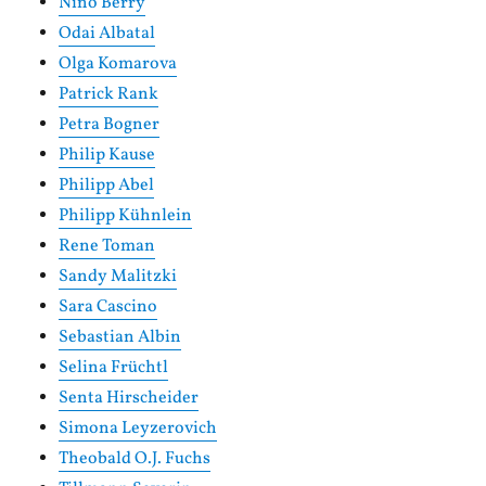
Nino Berry
Odai Albatal
Olga Komarova
Patrick Rank
Petra Bogner
Philip Kause
Philipp Abel
Philipp Kühnlein
Rene Toman
Sandy Malitzki
Sara Cascino
Sebastian Albin
Selina Früchtl
Senta Hirscheider
Simona Leyzerovich
Theobald O.J. Fuchs