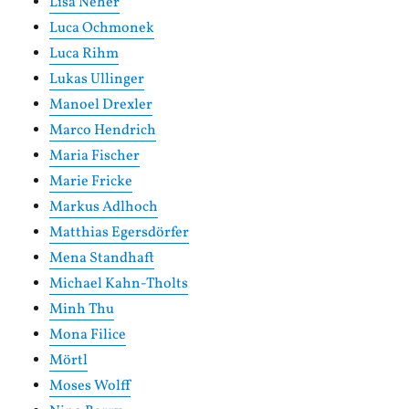
Lisa Neher
Luca Ochmonek
Luca Rihm
Lukas Ullinger
Manoel Drexler
Marco Hendrich
Maria Fischer
Marie Fricke
Markus Adlhoch
Matthias Egersdörfer
Mena Standhaft
Michael Kahn-Tholts
Minh Thu
Mona Filice
Mörtl
Moses Wolff