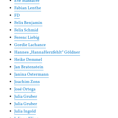
Eve Massacre
Fabian Lenthe
FD
Felix Benjamin
Felix Schmid
Ferenc Liebig
Gordie Lachance
Hannes „HannaHerzfehlt“ Göldner
Heike Demmel
Jan Bratenstein
Janina Ostermann
Joachim Zons
José Ortega
Julia Gruber
Julia Gruber
Julia Ingold