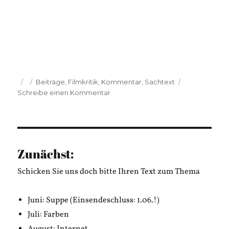
Veröffentlicht
Kategorien
Beiträge
,
Filmkritik
,
Kommentar
,
Sachtext
am
zu
Schreibe einen Kommentar
Anselm
Neft:
Horrorfreitag
Zunächst:
Schicken Sie uns doch bitte Ihren Text zum Thema
Juni: Suppe (Einsendeschluss: 1.06.!)
Juli: Farben