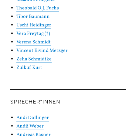
Theobald O.J. Fuchs
Tibor Baumann
Uschi Heidinger
Vera Freytag (†)
Verena Schmidt
Vincent Eivind Metzger
Zeha Schmidtke
Zülküf Kurt
SPRECHER*INNEN
Andi Dollinger
Andii Weber
Andreas Basner