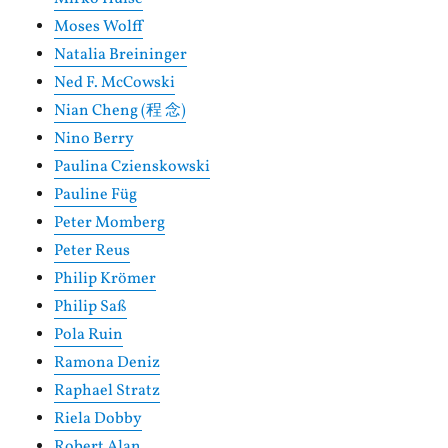
Moses Wolff
Natalia Breininger
Ned F. McCowski
Nian Cheng (程 念)
Nino Berry
Paulina Czienskowski
Pauline Füg
Peter Momberg
Peter Reus
Philip Krömer
Philip Saß
Pola Ruin
Ramona Deniz
Raphael Stratz
Riela Dobby
Robert Alan