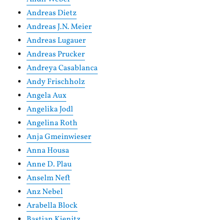
Andreas Dietz
Andreas J.N. Meier
Andreas Lugauer
Andreas Prucker
Andreya Casablanca
Andy Frischholz
Angela Aux
Angelika Jodl
Angelina Roth
Anja Gmeinwieser
Anna Housa
Anne D. Plau
Anselm Neft
Anz Nebel
Arabella Block
Bastian Kienitz