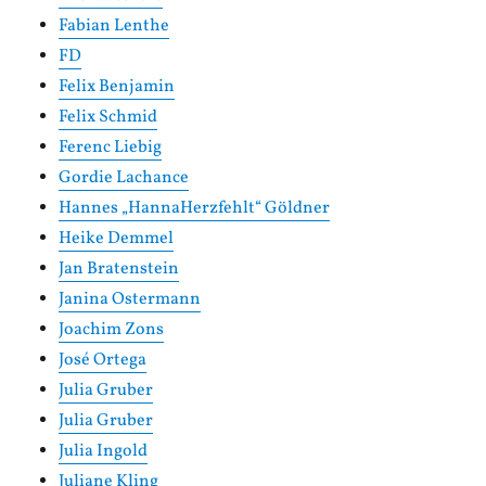
Fabian Lenthe
FD
Felix Benjamin
Felix Schmid
Ferenc Liebig
Gordie Lachance
Hannes „HannaHerzfehlt“ Göldner
Heike Demmel
Jan Bratenstein
Janina Ostermann
Joachim Zons
José Ortega
Julia Gruber
Julia Gruber
Julia Ingold
Juliane Kling