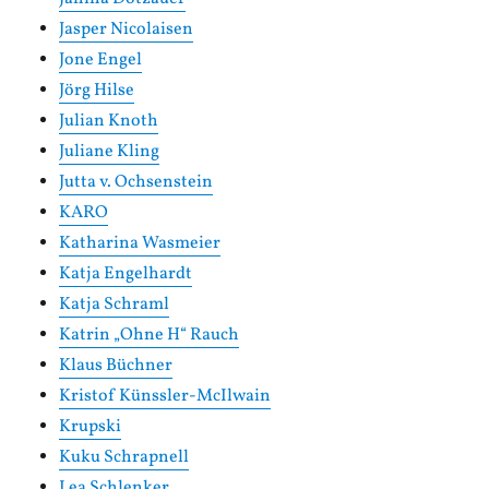
Jasper Nicolaisen
Jone Engel
Jörg Hilse
Julian Knoth
Juliane Kling
Jutta v. Ochsenstein
KARO
Katharina Wasmeier
Katja Engelhardt
Katja Schraml
Katrin „Ohne H“ Rauch
Klaus Büchner
Kristof Künssler-McIlwain
Krupski
Kuku Schrapnell
Lea Schlenker