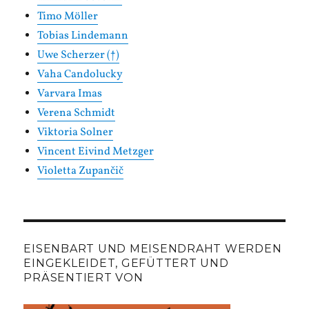
Timo Möller
Tobias Lindemann
Uwe Scherzer (†)
Vaha Candolucky
Varvara Imas
Verena Schmidt
Viktoria Solner
Vincent Eivind Metzger
Violetta Zupančič
EISENBART UND MEISENDRAHT WERDEN
EINGEKLEIDET, GEFÜTTERT UND
PRÄSENTIERT VON