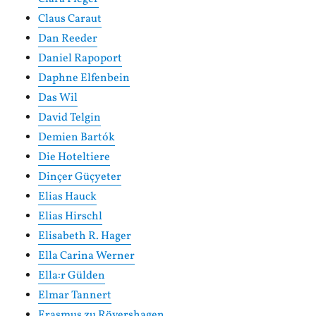
Claus Caraut
Dan Reeder
Daniel Rapoport
Daphne Elfenbein
Das Wil
David Telgin
Demien Bartók
Die Hoteltiere
Dinçer Güçyeter
Elias Hauck
Elias Hirschl
Elisabeth R. Hager
Ella Carina Werner
Ella:r Gülden
Elmar Tannert
Erasmus zu Rövershagen