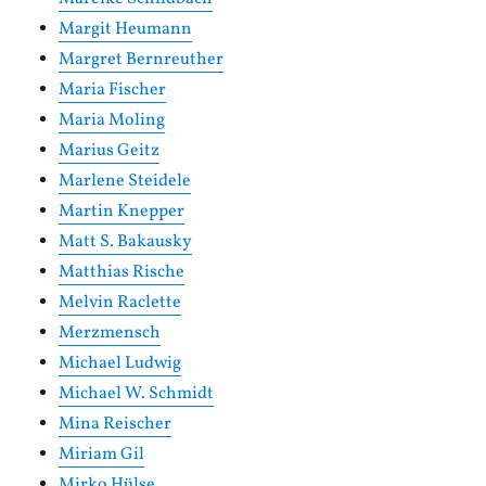
Margit Heumann
Margret Bernreuther
Maria Fischer
Maria Moling
Marius Geitz
Marlene Steidele
Martin Knepper
Matt S. Bakausky
Matthias Rische
Melvin Raclette
Merzmensch
Michael Ludwig
Michael W. Schmidt
Mina Reischer
Miriam Gil
Mirko Hülse