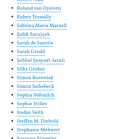
Roland van Oystern
Ruben Trawally
Sabrina Maria Marzell
Şafak Sarıçiçek
Sarah de Sanctis
Sarah Grodd
Şehbal Şenyurt Arınlı
Silke Gruber
Simon Borowiak
Simon Ischebeck
Sophia Süßmilch
Sophie Stiller
Stefan Veith
Steffen M. Diebold
Stephanie Mehnert
Susanne Stiegeler