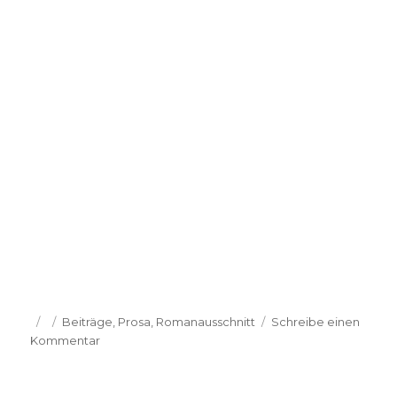
Veröffentlicht
Kategorien
Beiträge
,
Prosa
,
Romanausschnitt
Schreibe einen
am
zu
Kommentar
Jacinta
Nandi:
Keine