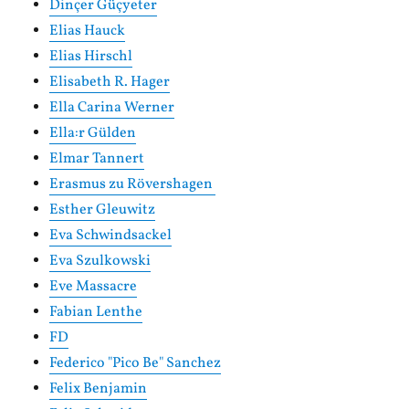
Dinçer Güçyeter
Elias Hauck
Elias Hirschl
Elisabeth R. Hager
Ella Carina Werner
Ella:r Gülden
Elmar Tannert
Erasmus zu Rövershagen
Esther Gleuwitz
Eva Schwindsackel
Eva Szulkowski
Eve Massacre
Fabian Lenthe
FD
Federico "Pico Be" Sanchez
Felix Benjamin