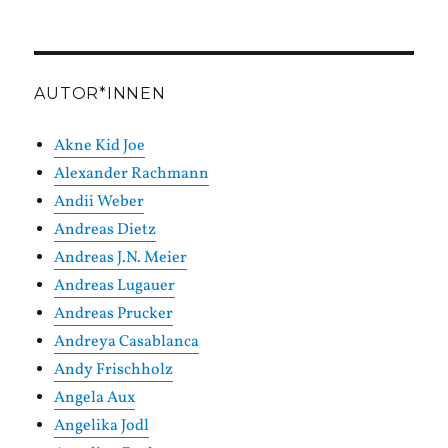
in
Kategorien
AUTOR*INNEN
Akne Kid Joe
Alexander Rachmann
Andii Weber
Andreas Dietz
Andreas J.N. Meier
Andreas Lugauer
Andreas Prucker
Andreya Casablanca
Andy Frischholz
Angela Aux
Angelika Jodl