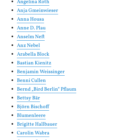
Angelina Roth
Anja Gmeinwieser
Anna Housa
Anne D. Plau
Anselm Neft
Anz Nebel
Arabella Block
Bastian Kienitz
Benjamin Weissinger
Benni Cullen
Bernd „Bird Berlin“ Pflaum
Bettsy Bär
Björn Bischoff
Blumenleere
Brigitte Hallbauer
Carolin Wabra