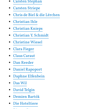
Carsten Stephan
Carsten Striepe
Chris de Biel & die Lërchen
Christian Ihle
Christian Knieps
Christian Y. Schmidt
Christine Wiesel
Clara Fieger
Claus Caraut
Dan Reeder
Daniel Rapoport
Daphne Elfenbein
Das Wil
David Telgin
Demien Bartók
Die Hoteltiere