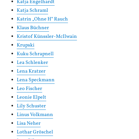
Katja Engelhardt
Katja Schraml
Katrin „Ohne H“ Rauch
Klaus Büchner
Kristof Künssler-McIlwain
Krupski
Kuku Schrapnell
Lea Schlenker
Lena Kratzer
Lena Speckmann
Leo Fischer
Leonie Elpelt
Lily Schuster
Linus Volkmann
Lisa Neher
Lothar Gröschel