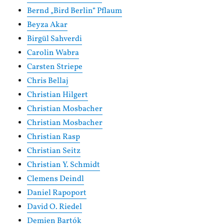
Bernd „Bird Berlin“ Pflaum
Beyza Akar
Birgül Sahverdi
Carolin Wabra
Carsten Striepe
Chris Bellaj
Christian Hilgert
Christian Mosbacher
Christian Mosbacher
Christian Rasp
Christian Seitz
Christian Y. Schmidt
Clemens Deindl
Daniel Rapoport
David O. Riedel
Demien Bartók