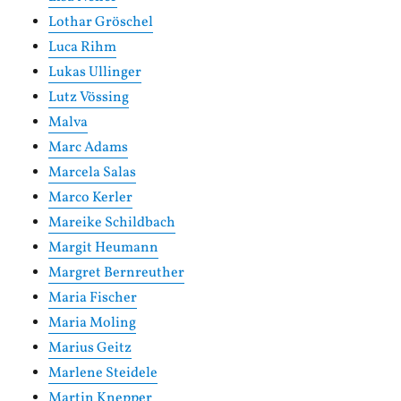
Lothar Gröschel
Luca Rihm
Lukas Ullinger
Lutz Vössing
Malva
Marc Adams
Marcela Salas
Marco Kerler
Mareike Schildbach
Margit Heumann
Margret Bernreuther
Maria Fischer
Maria Moling
Marius Geitz
Marlene Steidele
Martin Knepper