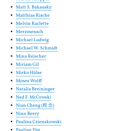
Matt S. Bakausky
Matthias Rische
Melvin Raclette
Merzmensch
Michael Ludwig
Michael W. Schmidt
Mina Reischer
Miriam Gil
Mirko Hülse
Moses Wolff
Natalia Breininger
Ned F. McCowski
Nian Cheng (程 念)
Nino Berry
Paulina Czienskowski
Pauline Füg