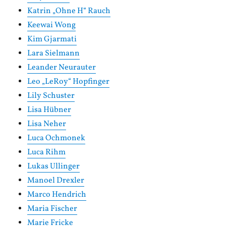
Katrin „Ohne H“ Rauch
Keewai Wong
Kim Gjarmati
Lara Sielmann
Leander Neurauter
Leo „LeRoy“ Hopfinger
Lily Schuster
Lisa Hübner
Lisa Neher
Luca Ochmonek
Luca Rihm
Lukas Ullinger
Manoel Drexler
Marco Hendrich
Maria Fischer
Marie Fricke