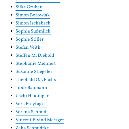
Silke Gruber
Simon Borowiak
Simon Ischebeck
Sophia Süßmilch
Sophie Stiller
Stefan Veith
Steffen M. Diebold
Stephanie Mehnert
Susanne Stiegeler
Theobald O.J. Fuchs
Tibor Baumann
Uschi Heidinger
Vera Freytag (†)
Verena Schmidt
Vincent Eivind Metzger
Zeha Schmidtke