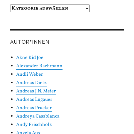
Beiträge
in
Kategorien
AUTOR*INNEN
Akne Kid Joe
Alexander Rachmann
Andii Weber
Andreas Dietz
Andreas J.N. Meier
Andreas Lugauer
Andreas Prucker
Andreya Casablanca
Andy Frischholz
Angela Aux