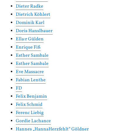
Dieter Radke
Dietrich Köhlert
Dominik Karl
Doris Hanslbauer
Ella:r Gülden
Enrique Fiß
Esther Sambale
Esther Sambale
Eve Massacre
Fabian Lenthe
FD
Felix Benjamin
Felix Schmid
Ferenc Liebig
Gordie Lachance
Hannes „HannaHerzfehlt“ Göldner