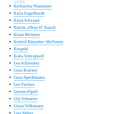
Katharina Wasmeier
Katja Engelhardt
Katja Schraml
Katrin „Ohne H“ Rauch
Klaus Büchner
Kristof Künssler-McIlwain
Krupski
Kuku Schrapnell
Lea Schlenker
Lena Kratzer
Lena Speckmann
Leo Fischer
Leonie Elpelt
Lily Schuster
Linus Volkmann
Lisa Neher