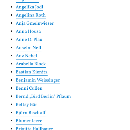
Angelika Jodl
Angelina Roth
Anja Gmeinwieser
Anna Housa
Anne D. Plau
Anselm Neft
Anz Nebel
Arabella Block
Bastian Kienitz
Benjamin Weissinger
Benni Cullen
Bernd „Bird Berlin“ Pflaum
Bettsy Bär
Björn Bischoff
Blumenleere
Brigitte Hallbauer