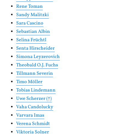
Rene Toman
Sandy Malitzki
Sara Cascino
Sebastian Albin
Selina Früchtl
Senta Hirscheider
Simona Leyzerovich
Theobald O.J. Fuchs
Tillmann Severin
Timo Möller
Tobias Lindemann
Uwe Scherzer (†)
Vaha Candolucky
Varvara Imas
Verena Schmidt
Viktoria Solner