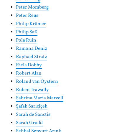
Peter Momberg
Peter Reus
Philip Krömer
Philip Saß
Pola Ruin
Ramona Deniz
Raphael Stratz
Riela Dobby
Robert Alan
Roland van Oystern
Ruben Trawally
Sabrina Maria Marzell
Şafak Sarıçiçek
Sarah de Sanctis
Sarah Grodd
Şehbal Şenyurt Arınlı