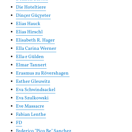
Die Hoteltiere
Dinçer Güçyeter
Elias Hauck
Elias Hirschl
Elisabeth R. Hager
Ella Carina Werner
Ella:r Gülden
Elmar Tannert
Erasmus zu Rövershagen
Esther Gleuwitz
Eva Schwindsackel
Eva Szulkowski
Eve Massacre
Fabian Lenthe
FD
Federico "Pico Be" Sanchez