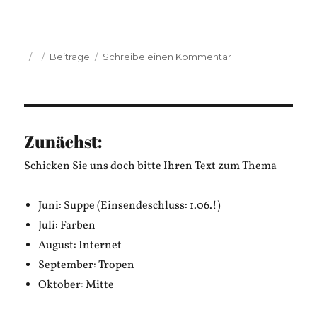
Veröffentlicht
Kategorien
zu
Beiträge
Schreibe einen Kommentar
am
Zeha
Schmidtke:
Fünf
Gräber
Zunächst:
Schicken Sie uns doch bitte Ihren Text zum Thema
Juni: Suppe (Einsendeschluss: 1.06.!)
Juli: Farben
August: Internet
September: Tropen
Oktober: Mitte