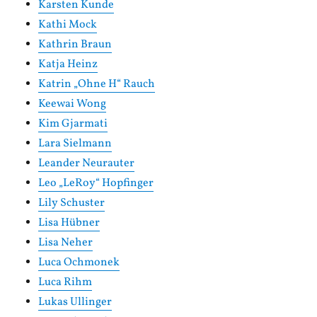
Karsten Kunde
Kathi Mock
Kathrin Braun
Katja Heinz
Katrin „Ohne H“ Rauch
Keewai Wong
Kim Gjarmati
Lara Sielmann
Leander Neurauter
Leo „LeRoy“ Hopfinger
Lily Schuster
Lisa Hübner
Lisa Neher
Luca Ochmonek
Luca Rihm
Lukas Ullinger