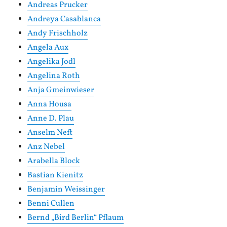
Andreas Prucker
Andreya Casablanca
Andy Frischholz
Angela Aux
Angelika Jodl
Angelina Roth
Anja Gmeinwieser
Anna Housa
Anne D. Plau
Anselm Neft
Anz Nebel
Arabella Block
Bastian Kienitz
Benjamin Weissinger
Benni Cullen
Bernd „Bird Berlin“ Pflaum