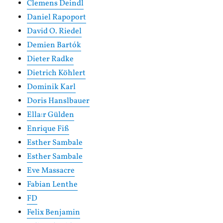
Clemens Deindl
Daniel Rapoport
David O. Riedel
Demien Bartók
Dieter Radke
Dietrich Köhlert
Dominik Karl
Doris Hanslbauer
Ella:r Gülden
Enrique Fiß
Esther Sambale
Esther Sambale
Eve Massacre
Fabian Lenthe
FD
Felix Benjamin