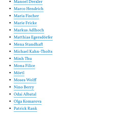
Manoel Drexler
Marco Hendrich
Maria Fischer
Marie Fricke
Markus Adlhoch
Matthias Egersdörfer
Mena Standhaft
Michael Kahn-Tholts
Minh Thu
Mona Filice
Mörtl
Moses Wolff
Nino Berry
Odai Albatal
Olga Komarova
Patrick Rank