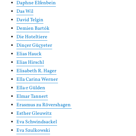
Daphne Elfenbein
Das Wil
David Telgin
Demien Bartók
Die Hoteltiere
Dinçer Güçyeter
Elias Hauck
Elias Hirschl
Elisabeth R. Hager
Ella Carina Werner
Ella:r Gülden
Elmar Tannert
Erasmus zu Rövershagen
Esther Gleuwitz
Eva Schwindsackel
Eva Szulkowski