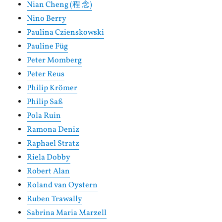
Nian Cheng (程 念)
Nino Berry
Paulina Czienskowski
Pauline Füg
Peter Momberg
Peter Reus
Philip Krömer
Philip Saß
Pola Ruin
Ramona Deniz
Raphael Stratz
Riela Dobby
Robert Alan
Roland van Oystern
Ruben Trawally
Sabrina Maria Marzell