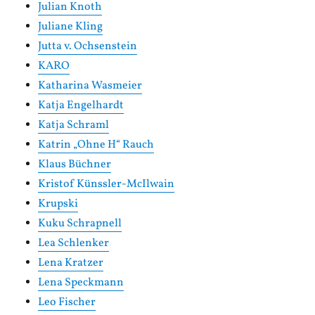
Julian Knoth
Juliane Kling
Jutta v. Ochsenstein
KARO
Katharina Wasmeier
Katja Engelhardt
Katja Schraml
Katrin „Ohne H“ Rauch
Klaus Büchner
Kristof Künssler-McIlwain
Krupski
Kuku Schrapnell
Lea Schlenker
Lena Kratzer
Lena Speckmann
Leo Fischer