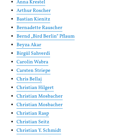
Anna Krestel
Arthur Roscher
Bastian Kienitz
Bernadette Rauscher
Bernd „Bird Berlin“ Pflaum
Beyza Akar
Birgül Sahverdi
Carolin Wabra
Carsten Striepe
Chris Bellaj
Christian Hilgert
Christian Mosbacher
Christian Mosbacher
Christian Rasp
Christian Seitz
Christian Y. Schmidt