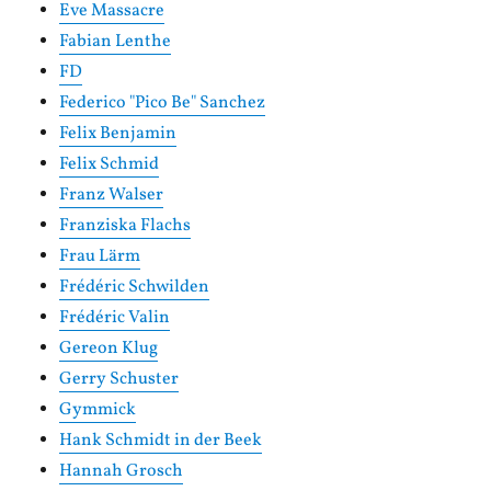
Eve Massacre
Fabian Lenthe
FD
Federico "Pico Be" Sanchez
Felix Benjamin
Felix Schmid
Franz Walser
Franziska Flachs
Frau Lärm
Frédéric Schwilden
Frédéric Valin
Gereon Klug
Gerry Schuster
Gymmick
Hank Schmidt in der Beek
Hannah Grosch