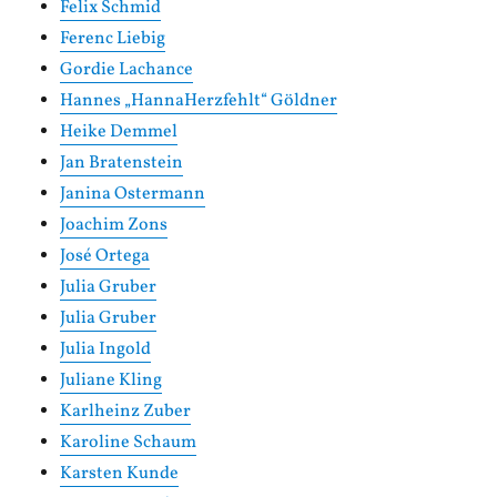
Felix Schmid
Ferenc Liebig
Gordie Lachance
Hannes „HannaHerzfehlt“ Göldner
Heike Demmel
Jan Bratenstein
Janina Ostermann
Joachim Zons
José Ortega
Julia Gruber
Julia Gruber
Julia Ingold
Juliane Kling
Karlheinz Zuber
Karoline Schaum
Karsten Kunde