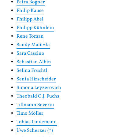
Petra Bogner
Philip Kause
Philipp Abel
Philipp Kühnlein
Rene Toman
Sandy Malitzki
Sara Cascino
Sebastian Albin
Selina Früchtl
Senta Hirscheider
Simona Leyzerovich
Theobald O.J. Fuchs
Tillmann Severin
Timo Möller
Tobias Lindemann
Uwe Scherzer (†)