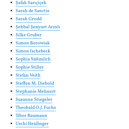
Şafak Sarıçiçek
Sarah de Sanctis
Sarah Grodd
Şehbal Şenyurt Arınlı
Silke Gruber
Simon Borowiak
Simon Ischebeck
Sophia Süßmilch
Sophie Stiller
Stefan Veith
Steffen M. Diebold
Stephanie Mehnert
Susanne Stiegeler
Theobald O.J. Fuchs
Tibor Baumann
Uschi Heidinger