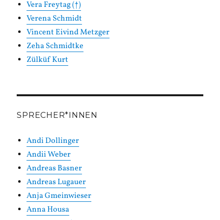
Vera Freytag (†)
Verena Schmidt
Vincent Eivind Metzger
Zeha Schmidtke
Zülküf Kurt
SPRECHER*INNEN
Andi Dollinger
Andii Weber
Andreas Basner
Andreas Lugauer
Anja Gmeinwieser
Anna Housa