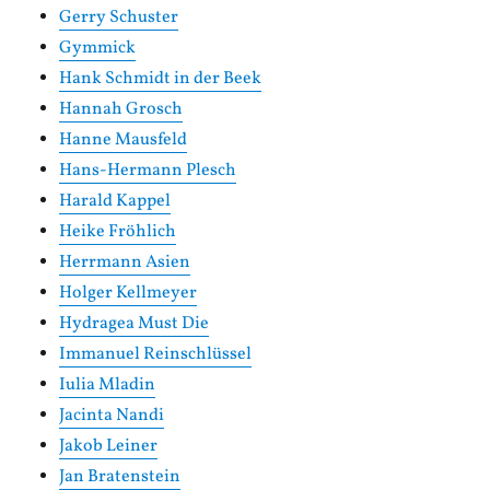
Gerry Schuster
Gymmick
Hank Schmidt in der Beek
Hannah Grosch
Hanne Mausfeld
Hans-Hermann Plesch
Harald Kappel
Heike Fröhlich
Herrmann Asien
Holger Kellmeyer
Hydragea Must Die
Immanuel Reinschlüssel
Iulia Mladin
Jacinta Nandi
Jakob Leiner
Jan Bratenstein