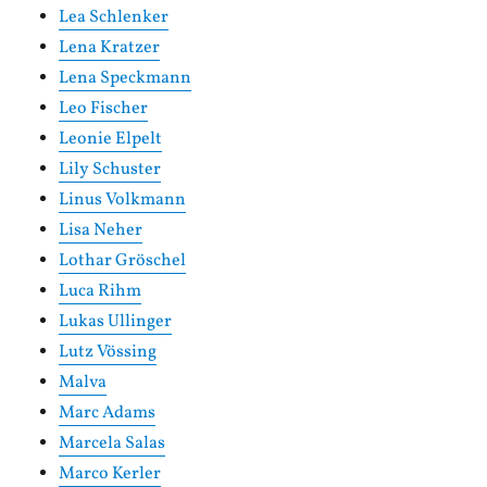
Lea Schlenker
Lena Kratzer
Lena Speckmann
Leo Fischer
Leonie Elpelt
Lily Schuster
Linus Volkmann
Lisa Neher
Lothar Gröschel
Luca Rihm
Lukas Ullinger
Lutz Vössing
Malva
Marc Adams
Marcela Salas
Marco Kerler