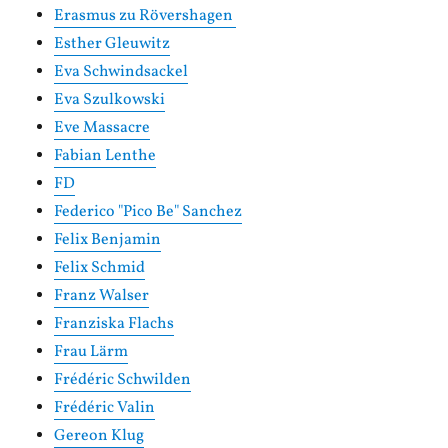
Erasmus zu Rövershagen
Esther Gleuwitz
Eva Schwindsackel
Eva Szulkowski
Eve Massacre
Fabian Lenthe
FD
Federico "Pico Be" Sanchez
Felix Benjamin
Felix Schmid
Franz Walser
Franziska Flachs
Frau Lärm
Frédéric Schwilden
Frédéric Valin
Gereon Klug