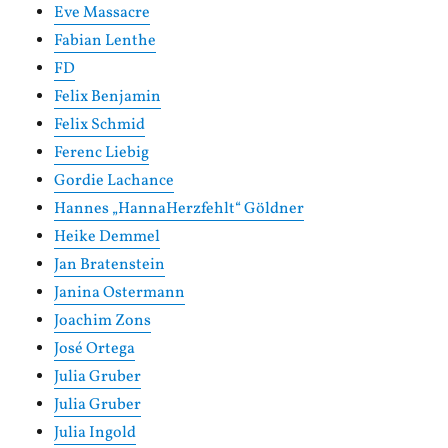
Eve Massacre
Fabian Lenthe
FD
Felix Benjamin
Felix Schmid
Ferenc Liebig
Gordie Lachance
Hannes „HannaHerzfehlt“ Göldner
Heike Demmel
Jan Bratenstein
Janina Ostermann
Joachim Zons
José Ortega
Julia Gruber
Julia Gruber
Julia Ingold