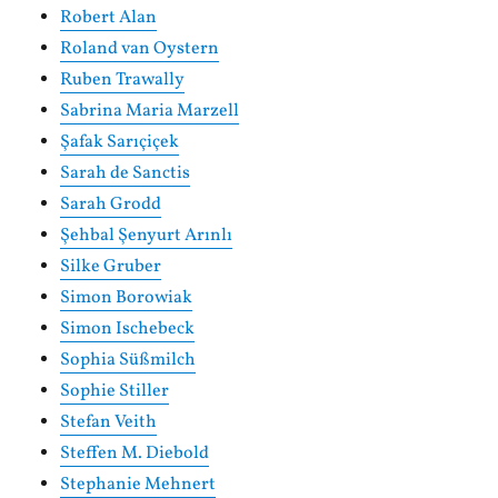
Robert Alan
Roland van Oystern
Ruben Trawally
Sabrina Maria Marzell
Şafak Sarıçiçek
Sarah de Sanctis
Sarah Grodd
Şehbal Şenyurt Arınlı
Silke Gruber
Simon Borowiak
Simon Ischebeck
Sophia Süßmilch
Sophie Stiller
Stefan Veith
Steffen M. Diebold
Stephanie Mehnert