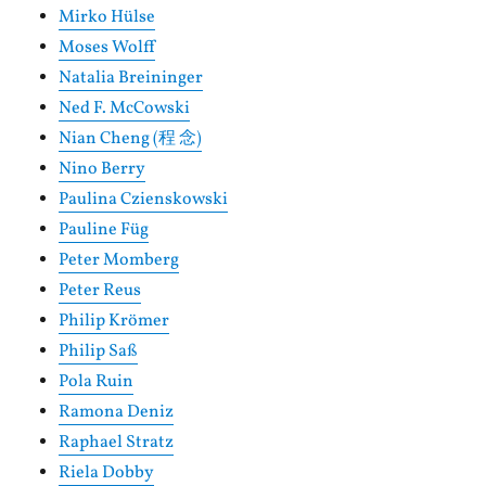
Mirko Hülse
Moses Wolff
Natalia Breininger
Ned F. McCowski
Nian Cheng (程 念)
Nino Berry
Paulina Czienskowski
Pauline Füg
Peter Momberg
Peter Reus
Philip Krömer
Philip Saß
Pola Ruin
Ramona Deniz
Raphael Stratz
Riela Dobby