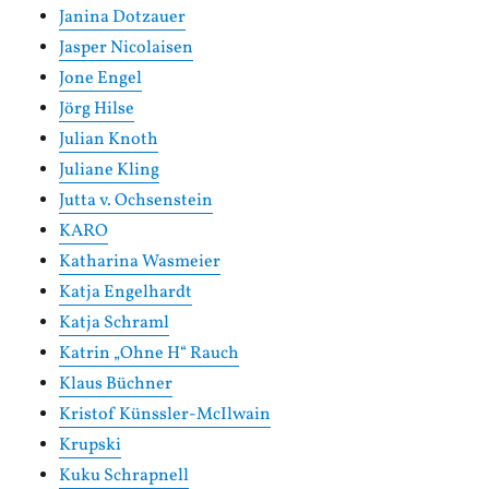
Janina Dotzauer
Jasper Nicolaisen
Jone Engel
Jörg Hilse
Julian Knoth
Juliane Kling
Jutta v. Ochsenstein
KARO
Katharina Wasmeier
Katja Engelhardt
Katja Schraml
Katrin „Ohne H“ Rauch
Klaus Büchner
Kristof Künssler-McIlwain
Krupski
Kuku Schrapnell