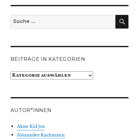
SUC
Suche
nach:
BEITRÄGE IN KATEGORIEN
Beiträge
in
Kategorien
AUTOR*INNEN
Akne Kid Joe
Alexander Rachmann