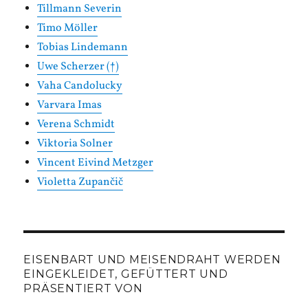
Tillmann Severin
Timo Möller
Tobias Lindemann
Uwe Scherzer (†)
Vaha Candolucky
Varvara Imas
Verena Schmidt
Viktoria Solner
Vincent Eivind Metzger
Violetta Zupančič
EISENBART UND MEISENDRAHT WERDEN
EINGEKLEIDET, GEFÜTTERT UND
PRÄSENTIERT VON