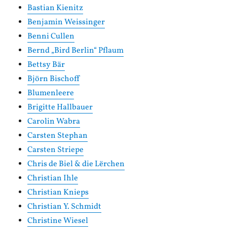
Bastian Kienitz
Benjamin Weissinger
Benni Cullen
Bernd „Bird Berlin“ Pflaum
Bettsy Bär
Björn Bischoff
Blumenleere
Brigitte Hallbauer
Carolin Wabra
Carsten Stephan
Carsten Striepe
Chris de Biel & die Lërchen
Christian Ihle
Christian Knieps
Christian Y. Schmidt
Christine Wiesel