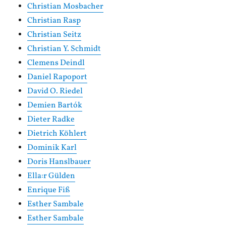
Christian Mosbacher
Christian Rasp
Christian Seitz
Christian Y. Schmidt
Clemens Deindl
Daniel Rapoport
David O. Riedel
Demien Bartók
Dieter Radke
Dietrich Köhlert
Dominik Karl
Doris Hanslbauer
Ella:r Gülden
Enrique Fiß
Esther Sambale
Esther Sambale