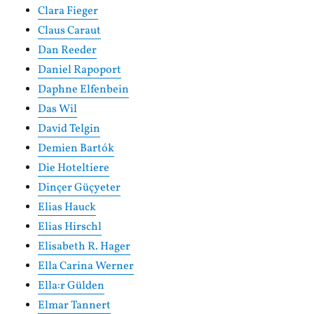
Clara Fieger
Claus Caraut
Dan Reeder
Daniel Rapoport
Daphne Elfenbein
Das Wil
David Telgin
Demien Bartók
Die Hoteltiere
Dinçer Güçyeter
Elias Hauck
Elias Hirschl
Elisabeth R. Hager
Ella Carina Werner
Ella:r Gülden
Elmar Tannert