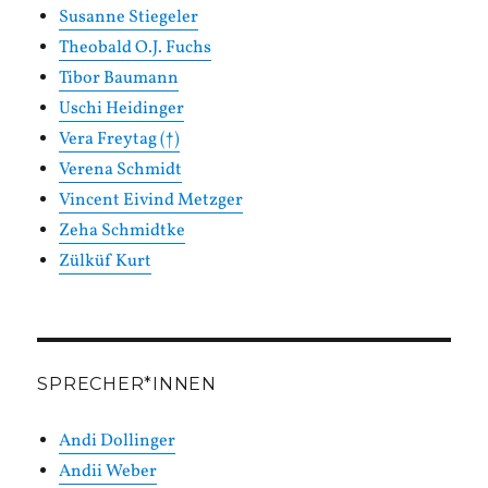
Susanne Stiegeler
Theobald O.J. Fuchs
Tibor Baumann
Uschi Heidinger
Vera Freytag (†)
Verena Schmidt
Vincent Eivind Metzger
Zeha Schmidtke
Zülküf Kurt
SPRECHER*INNEN
Andi Dollinger
Andii Weber