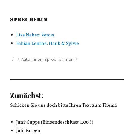
SPRECHERIN
Lisa Neher: Venus
Fabian Lenthe: Hank & Sylvie
Veröffentlicht
Kategorien
AutorInnen
,
SprecherInnen
am
Zunächst:
Schicken Sie uns doch bitte Ihren Text zum Thema
Juni: Suppe (Einsendeschluss: 1.06.!)
Juli: Farben