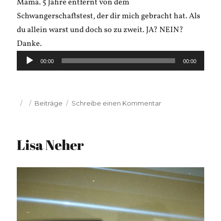
Mama. 5 Jahre entfernt von dem
Schwangerschaftstest, der dir mich gebracht hat. Als
du allein warst und doch so zu zweit. JA? NEIN?
Danke.
Audio-
00:00
00:00
Player
Veröffentlicht
Kategorien
zu
Beiträge
Schreibe einen Kommentar
am
Anz
Nebel:
Helden
Lisa Neher