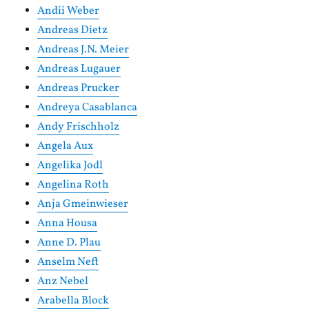
Andii Weber
Andreas Dietz
Andreas J.N. Meier
Andreas Lugauer
Andreas Prucker
Andreya Casablanca
Andy Frischholz
Angela Aux
Angelika Jodl
Angelina Roth
Anja Gmeinwieser
Anna Housa
Anne D. Plau
Anselm Neft
Anz Nebel
Arabella Block