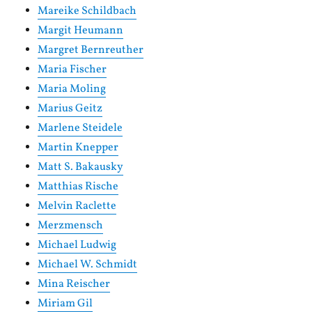
Mareike Schildbach
Margit Heumann
Margret Bernreuther
Maria Fischer
Maria Moling
Marius Geitz
Marlene Steidele
Martin Knepper
Matt S. Bakausky
Matthias Rische
Melvin Raclette
Merzmensch
Michael Ludwig
Michael W. Schmidt
Mina Reischer
Miriam Gil