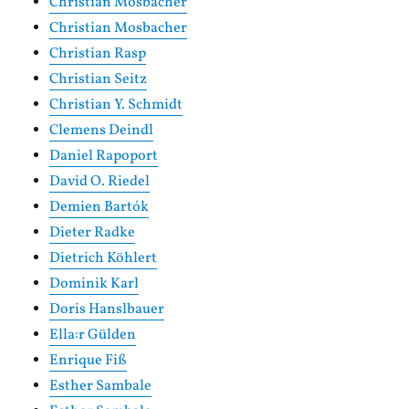
Christian Mosbacher
Christian Mosbacher
Christian Rasp
Christian Seitz
Christian Y. Schmidt
Clemens Deindl
Daniel Rapoport
David O. Riedel
Demien Bartók
Dieter Radke
Dietrich Köhlert
Dominik Karl
Doris Hanslbauer
Ella:r Gülden
Enrique Fiß
Esther Sambale