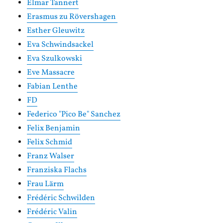
Elmar Tannert
Erasmus zu Rövershagen
Esther Gleuwitz
Eva Schwindsackel
Eva Szulkowski
Eve Massacre
Fabian Lenthe
FD
Federico "Pico Be" Sanchez
Felix Benjamin
Felix Schmid
Franz Walser
Franziska Flachs
Frau Lärm
Frédéric Schwilden
Frédéric Valin