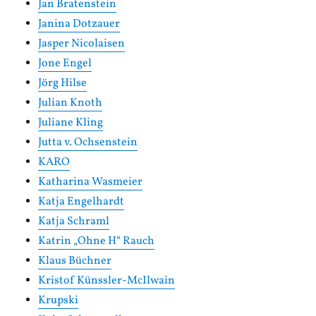
Jan Bratenstein
Janina Dotzauer
Jasper Nicolaisen
Jone Engel
Jörg Hilse
Julian Knoth
Juliane Kling
Jutta v. Ochsenstein
KARO
Katharina Wasmeier
Katja Engelhardt
Katja Schraml
Katrin „Ohne H“ Rauch
Klaus Büchner
Kristof Künssler-McIlwain
Krupski