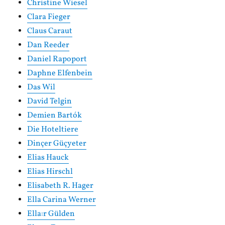
Christine Wiesel
Clara Fieger
Claus Caraut
Dan Reeder
Daniel Rapoport
Daphne Elfenbein
Das Wil
David Telgin
Demien Bartók
Die Hoteltiere
Dinçer Güçyeter
Elias Hauck
Elias Hirschl
Elisabeth R. Hager
Ella Carina Werner
Ella:r Gülden