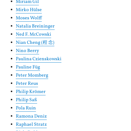
Miriam Gil
Mirko Hülse
Moses Wolff
Natalia Breininger
Ned F. McCowski
Nian Cheng (程 念)
Nino Berry
Paulina Czienskowski
Pauline Füg
Peter Momberg
Peter Reus
Philip Krömer
Philip Saß
Pola Ruin
Ramona Deniz
Raphael Stratz