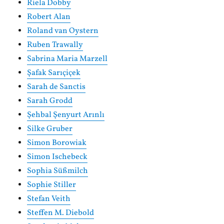
Riela Dobby
Robert Alan
Roland van Oystern
Ruben Trawally
Sabrina Maria Marzell
Şafak Sarıçiçek
Sarah de Sanctis
Sarah Grodd
Şehbal Şenyurt Arınlı
Silke Gruber
Simon Borowiak
Simon Ischebeck
Sophia Süßmilch
Sophie Stiller
Stefan Veith
Steffen M. Diebold