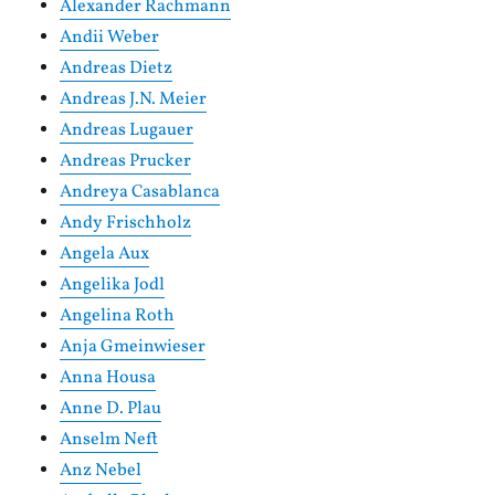
Alexander Rachmann
Andii Weber
Andreas Dietz
Andreas J.N. Meier
Andreas Lugauer
Andreas Prucker
Andreya Casablanca
Andy Frischholz
Angela Aux
Angelika Jodl
Angelina Roth
Anja Gmeinwieser
Anna Housa
Anne D. Plau
Anselm Neft
Anz Nebel