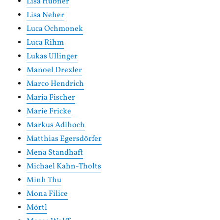
Lisa Hübner
Lisa Neher
Luca Ochmonek
Luca Rihm
Lukas Ullinger
Manoel Drexler
Marco Hendrich
Maria Fischer
Marie Fricke
Markus Adlhoch
Matthias Egersdörfer
Mena Standhaft
Michael Kahn-Tholts
Minh Thu
Mona Filice
Mörtl