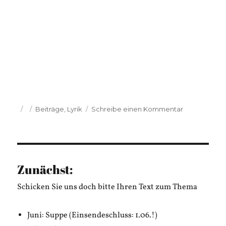
Veröffentlicht
Kategorien
zu
Beiträge
,
Lyrik
Schreibe einen Kommentar
am
Jutta
v.
Ochsenstein:
Anmut
Zunächst:
Schicken Sie uns doch bitte Ihren Text zum Thema
Juni: Suppe (Einsendeschluss: 1.06.!)