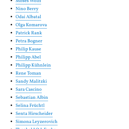
Moses Wolff
Nino Berry
Odai Albatal
Olga Komarova
Patrick Rank
Petra Bogner
Philip Kause
Philipp Abel
Philipp Kühnlein
Rene Toman
Sandy Malitzki
Sara Cascino
Sebastian Albin
Selina Früchtl
Senta Hirscheider
Simona Leyzerovich