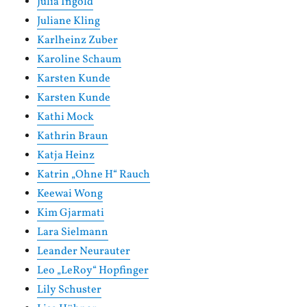
Julia Ingold
Juliane Kling
Karlheinz Zuber
Karoline Schaum
Karsten Kunde
Karsten Kunde
Kathi Mock
Kathrin Braun
Katja Heinz
Katrin „Ohne H“ Rauch
Keewai Wong
Kim Gjarmati
Lara Sielmann
Leander Neurauter
Leo „LeRoy“ Hopfinger
Lily Schuster