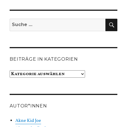
SUC
Suche
nach:
BEITRÄGE IN KATEGORIEN
Beiträge
in
Kategorien
AUTOR*INNEN
Akne Kid Joe