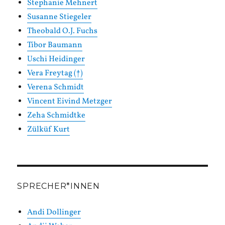
Stephanie Mehnert
Susanne Stiegeler
Theobald O.J. Fuchs
Tibor Baumann
Uschi Heidinger
Vera Freytag (†)
Verena Schmidt
Vincent Eivind Metzger
Zeha Schmidtke
Zülküf Kurt
SPRECHER*INNEN
Andi Dollinger