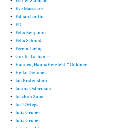
Esther Sambale
Eve Massacre
Fabian Lenthe
FD
Felix Benjamin
Felix Schmid
Ferenc Liebig
Gordie Lachance
Hannes „HannaHerzfehlt“ Göldner
Heike Demmel
Jan Bratenstein
Janina Ostermann
Joachim Zons
José Ortega
Julia Gruber
Julia Gruber