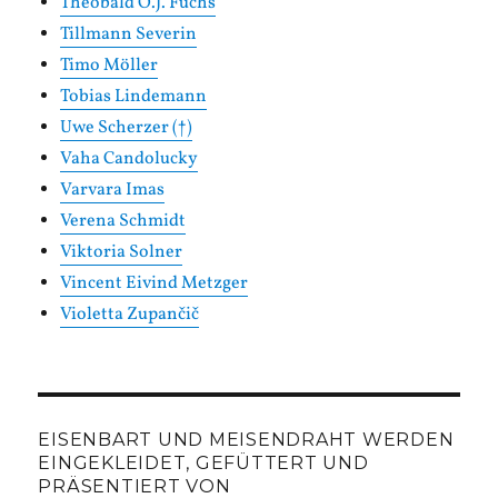
Theobald O.J. Fuchs
Tillmann Severin
Timo Möller
Tobias Lindemann
Uwe Scherzer (†)
Vaha Candolucky
Varvara Imas
Verena Schmidt
Viktoria Solner
Vincent Eivind Metzger
Violetta Zupančič
EISENBART UND MEISENDRAHT WERDEN
EINGEKLEIDET, GEFÜTTERT UND
PRÄSENTIERT VON