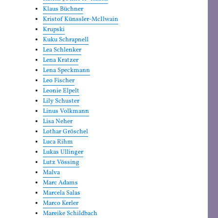
Klaus Büchner
Kristof Künssler-McIlwain
Krupski
Kuku Schrapnell
Lea Schlenker
Lena Kratzer
Lena Speckmann
Leo Fischer
Leonie Elpelt
Lily Schuster
Linus Volkmann
Lisa Neher
Lothar Gröschel
Luca Rihm
Lukas Ullinger
Lutz Vössing
Malva
Marc Adams
Marcela Salas
Marco Kerler
Mareike Schildbach