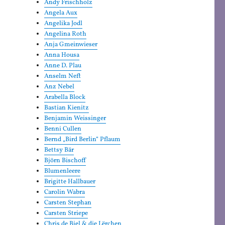
Andy Frischholz
Angela Aux
Angelika Jodl
Angelina Roth
Anja Gmeinwieser
Anna Housa
Anne D. Plau
Anselm Neft
Anz Nebel
Arabella Block
Bastian Kienitz
Benjamin Weissinger
Benni Cullen
Bernd „Bird Berlin“ Pflaum
Bettsy Bär
Björn Bischoff
Blumenleere
Brigitte Hallbauer
Carolin Wabra
Carsten Stephan
Carsten Striepe
Chris de Biel & die Lërchen