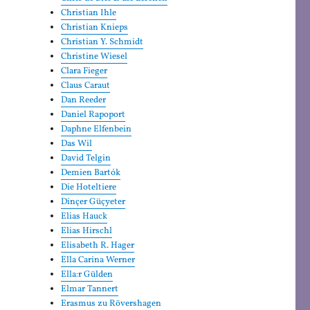
Christian Ihle
Christian Knieps
Christian Y. Schmidt
Christine Wiesel
Clara Fieger
Claus Caraut
Dan Reeder
Daniel Rapoport
Daphne Elfenbein
Das Wil
David Telgin
Demien Bartók
Die Hoteltiere
Dinçer Güçyeter
Elias Hauck
Elias Hirschl
Elisabeth R. Hager
Ella Carina Werner
Ella:r Gülden
Elmar Tannert
Erasmus zu Rövershagen