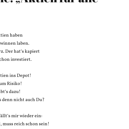
ktien haben
ewinnen laben.
z. Der hat‘s kapiert
chon investiert.
tien ins Depot!
aum Risiko!
bt‘s dazu!
 denn nicht auch Du?
ällt‘s mir wieder ein:
l, muss reich schon sein!