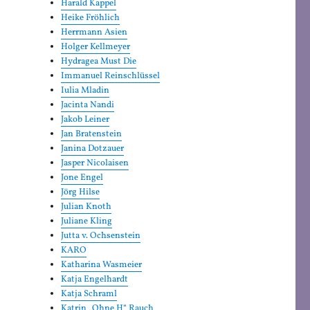
Harald Kappel
Heike Fröhlich
Herrmann Asien
Holger Kellmeyer
Hydragea Must Die
Immanuel Reinschlüssel
Iulia Mladin
Jacinta Nandi
Jakob Leiner
Jan Bratenstein
Janina Dotzauer
Jasper Nicolaisen
Jone Engel
Jörg Hilse
Julian Knoth
Juliane Kling
Jutta v. Ochsenstein
KARO
Katharina Wasmeier
Katja Engelhardt
Katja Schraml
Katrin „Ohne H“ Rauch