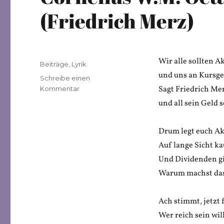
(Friedrich Merz)
Wir alle sollten A
Veröffentlicht
Kategorien
Beiträge
,
Lyrik
am
und uns an Kursg
Schreibe einen
zu
Sagt Friedrich Mer
Kommentar
Cornelius
und all sein Geld s
W.M.
Oettle:
„Aktien
Drum legt euch Ak
für
Auf lange Sicht k
alle“
Und Dividenden gi
(Friedrich
Merz)
Warum machst das
Ach stimmt, jetzt f
Wer reich sein wil