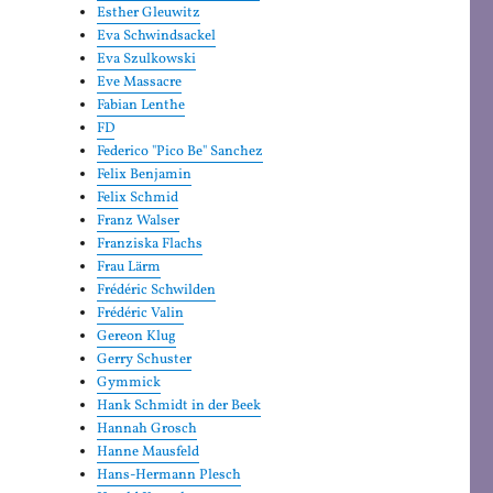
Esther Gleuwitz
Eva Schwindsackel
Eva Szulkowski
Eve Massacre
Fabian Lenthe
FD
Federico "Pico Be" Sanchez
Felix Benjamin
Felix Schmid
Franz Walser
Franziska Flachs
Frau Lärm
Frédéric Schwilden
Frédéric Valin
Gereon Klug
Gerry Schuster
Gymmick
Hank Schmidt in der Beek
Hannah Grosch
Hanne Mausfeld
Hans-Hermann Plesch