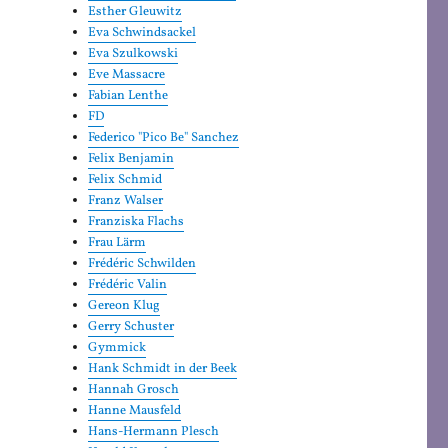
Esther Gleuwitz
Eva Schwindsackel
Eva Szulkowski
Eve Massacre
Fabian Lenthe
FD
Federico "Pico Be" Sanchez
Felix Benjamin
Felix Schmid
Franz Walser
Franziska Flachs
Frau Lärm
Frédéric Schwilden
Frédéric Valin
Gereon Klug
Gerry Schuster
Gymmick
Hank Schmidt in der Beek
Hannah Grosch
Hanne Mausfeld
Hans-Hermann Plesch