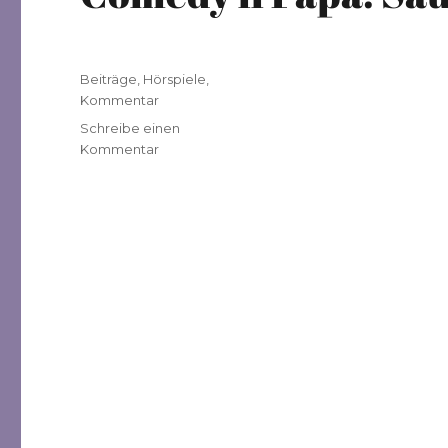
Veröffentlicht
Kategorien
Beiträge
,
Hörspiele
,
am
Kommentar
Schreibe einen
zu
Kommentar
Comedy
il
Papà:
Säugetiere