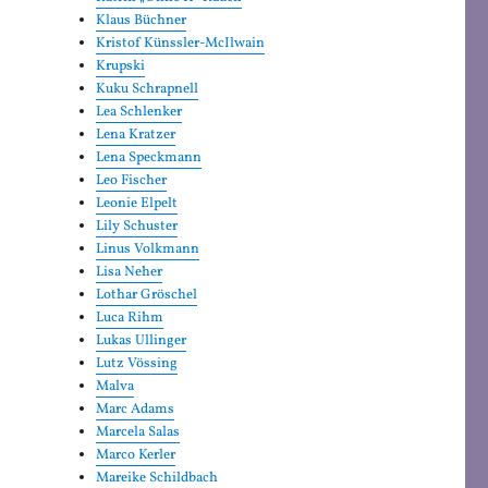
Klaus Büchner
Kristof Künssler-McIlwain
Krupski
Kuku Schrapnell
Lea Schlenker
Lena Kratzer
Lena Speckmann
Leo Fischer
Leonie Elpelt
Lily Schuster
Linus Volkmann
Lisa Neher
Lothar Gröschel
Luca Rihm
Lukas Ullinger
Lutz Vössing
Malva
Marc Adams
Marcela Salas
Marco Kerler
Mareike Schildbach