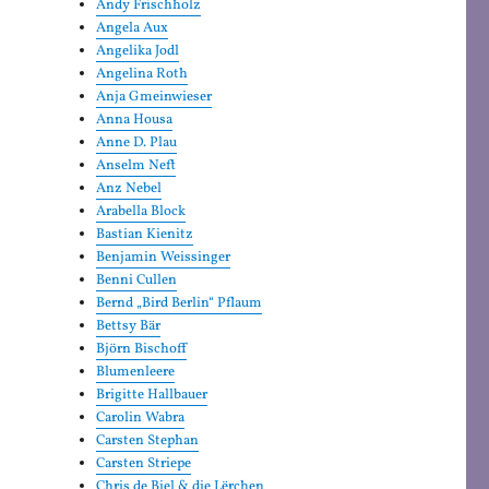
Andy Frischholz
Angela Aux
Angelika Jodl
Angelina Roth
Anja Gmeinwieser
Anna Housa
Anne D. Plau
Anselm Neft
Anz Nebel
Arabella Block
Bastian Kienitz
Benjamin Weissinger
Benni Cullen
Bernd „Bird Berlin“ Pflaum
Bettsy Bär
Björn Bischoff
Blumenleere
Brigitte Hallbauer
Carolin Wabra
Carsten Stephan
Carsten Striepe
Chris de Biel & die Lërchen