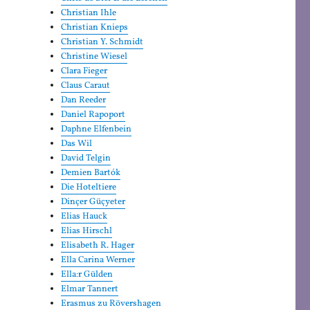
Christian Ihle
Christian Knieps
Christian Y. Schmidt
Christine Wiesel
Clara Fieger
Claus Caraut
Dan Reeder
Daniel Rapoport
Daphne Elfenbein
Das Wil
David Telgin
Demien Bartók
Die Hoteltiere
Dinçer Güçyeter
Elias Hauck
Elias Hirschl
Elisabeth R. Hager
Ella Carina Werner
Ella:r Gülden
Elmar Tannert
Erasmus zu Rövershagen