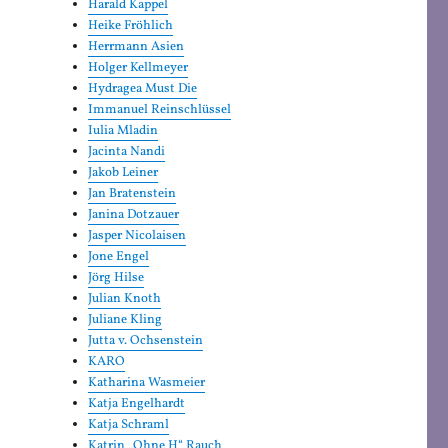
Harald Kappel
Heike Fröhlich
Herrmann Asien
Holger Kellmeyer
Hydragea Must Die
Immanuel Reinschlüssel
Iulia Mladin
Jacinta Nandi
Jakob Leiner
Jan Bratenstein
Janina Dotzauer
Jasper Nicolaisen
Jone Engel
Jörg Hilse
Julian Knoth
Juliane Kling
Jutta v. Ochsenstein
KARO
Katharina Wasmeier
Katja Engelhardt
Katja Schraml
Katrin „Ohne H“ Rauch