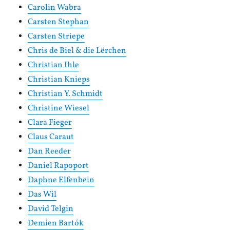
Carolin Wabra
Carsten Stephan
Carsten Striepe
Chris de Biel & die Lërchen
Christian Ihle
Christian Knieps
Christian Y. Schmidt
Christine Wiesel
Clara Fieger
Claus Caraut
Dan Reeder
Daniel Rapoport
Daphne Elfenbein
Das Wil
David Telgin
Demien Bartók