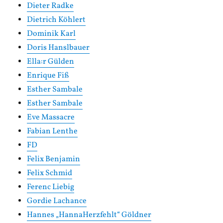
Dieter Radke
Dietrich Köhlert
Dominik Karl
Doris Hanslbauer
Ella:r Gülden
Enrique Fiß
Esther Sambale
Esther Sambale
Eve Massacre
Fabian Lenthe
FD
Felix Benjamin
Felix Schmid
Ferenc Liebig
Gordie Lachance
Hannes „HannaHerzfehlt“ Göldner