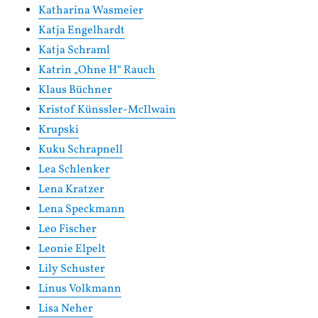
Katharina Wasmeier
Katja Engelhardt
Katja Schraml
Katrin „Ohne H“ Rauch
Klaus Büchner
Kristof Künssler-McIlwain
Krupski
Kuku Schrapnell
Lea Schlenker
Lena Kratzer
Lena Speckmann
Leo Fischer
Leonie Elpelt
Lily Schuster
Linus Volkmann
Lisa Neher