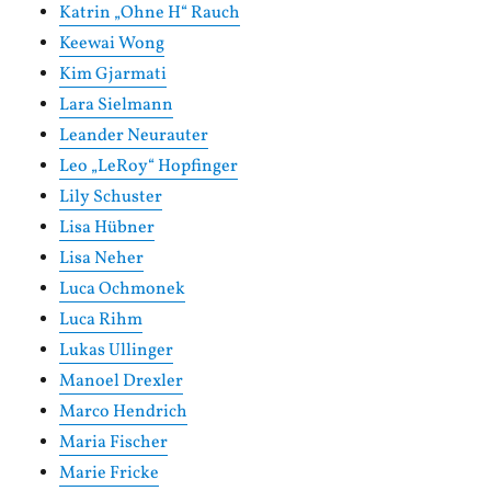
Katrin „Ohne H“ Rauch
Keewai Wong
Kim Gjarmati
Lara Sielmann
Leander Neurauter
Leo „LeRoy“ Hopfinger
Lily Schuster
Lisa Hübner
Lisa Neher
Luca Ochmonek
Luca Rihm
Lukas Ullinger
Manoel Drexler
Marco Hendrich
Maria Fischer
Marie Fricke