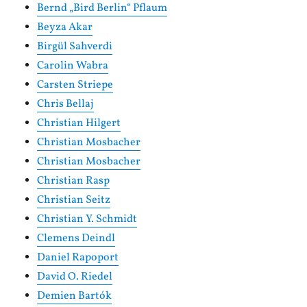
Bernd „Bird Berlin“ Pflaum
Beyza Akar
Birgül Sahverdi
Carolin Wabra
Carsten Striepe
Chris Bellaj
Christian Hilgert
Christian Mosbacher
Christian Mosbacher
Christian Rasp
Christian Seitz
Christian Y. Schmidt
Clemens Deindl
Daniel Rapoport
David O. Riedel
Demien Bartók