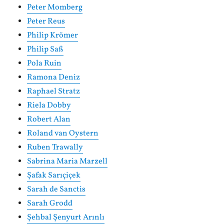
Peter Momberg
Peter Reus
Philip Krömer
Philip Saß
Pola Ruin
Ramona Deniz
Raphael Stratz
Riela Dobby
Robert Alan
Roland van Oystern
Ruben Trawally
Sabrina Maria Marzell
Şafak Sarıçiçek
Sarah de Sanctis
Sarah Grodd
Şehbal Şenyurt Arınlı