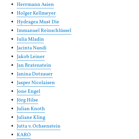
Herrmann Asien
Holger Kellmeyer
Hydragea Must Die
Immanuel Reinschlüssel
Iulia Mladin
Jacinta Nandi
Jakob Leiner
Jan Bratenstein
Janina Dotzauer
Jasper Nicolaisen
Jone Engel
Jörg Hilse
Julian Knoth
Juliane Kling
Jutta v. Ochsenstein
KARO