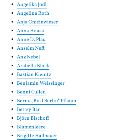
Angelika Jodl
Angelina Roth
Anja Gmeinwieser
Anna Housa
Anne D. Plau
Anselm Neft
Anz Nebel
Arabella Block
Bastian Kienitz
Benjamin Weissinger
Benni Cullen
Bernd „Bird Berlin“ Pflaum
Bettsy Bär
Björn Bischoff
Blumenleere
Brigitte Hallbauer