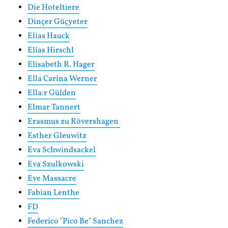
Die Hoteltiere
Dinçer Güçyeter
Elias Hauck
Elias Hirschl
Elisabeth R. Hager
Ella Carina Werner
Ella:r Gülden
Elmar Tannert
Erasmus zu Rövershagen
Esther Gleuwitz
Eva Schwindsackel
Eva Szulkowski
Eve Massacre
Fabian Lenthe
FD
Federico "Pico Be" Sanchez