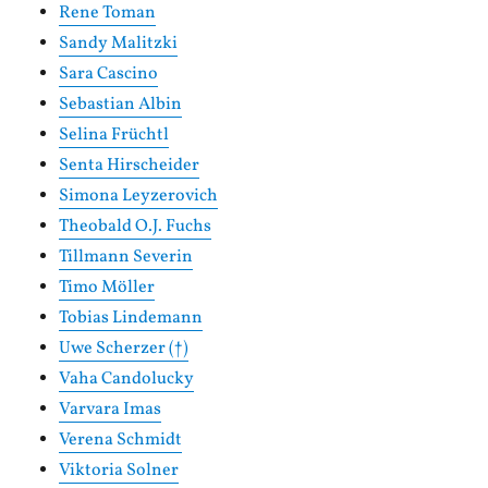
Rene Toman
Sandy Malitzki
Sara Cascino
Sebastian Albin
Selina Früchtl
Senta Hirscheider
Simona Leyzerovich
Theobald O.J. Fuchs
Tillmann Severin
Timo Möller
Tobias Lindemann
Uwe Scherzer (†)
Vaha Candolucky
Varvara Imas
Verena Schmidt
Viktoria Solner