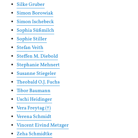
Silke Gruber
Simon Borowiak
Simon Ischebeck
Sophia Süßmilch
Sophie Stiller
Stefan Veith
Steffen M. Diebold
Stephanie Mehnert
Susanne Stiegeler
Theobald O.J. Fuchs
Tibor Baumann
Uschi Heidinger
Vera Freytag (†)
Verena Schmidt
Vincent Eivind Metzger
Zeha Schmidtke