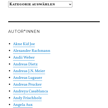
Beiträge
in
Kategorien
AUTOR*INNEN
Akne Kid Joe
Alexander Rachmann
Andii Weber
Andreas Dietz
Andreas J.N. Meier
Andreas Lugauer
Andreas Prucker
Andreya Casablanca
Andy Frischholz
Angela Aux