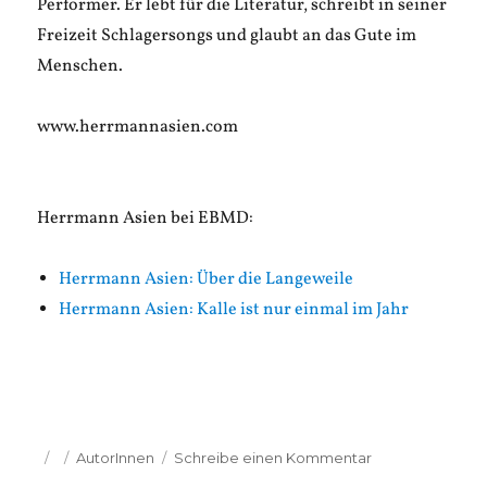
Performer. Er lebt für die Literatur, schreibt in seiner
Freizeit Schlagersongs und glaubt an das Gute im
Menschen.
www.herrmannasien.com
Herrmann Asien bei EBMD:
Herrmann Asien: Über die Langeweile
Herrmann Asien: Kalle ist nur einmal im Jahr
Veröffentlicht
Kategorien
zu
AutorInnen
Schreibe einen Kommentar
am
Herrmann