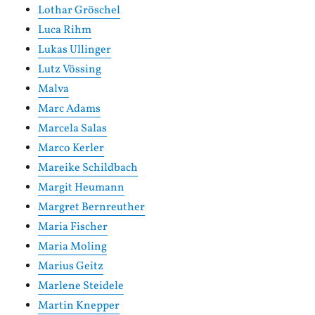
Lothar Gröschel
Luca Rihm
Lukas Ullinger
Lutz Vössing
Malva
Marc Adams
Marcela Salas
Marco Kerler
Mareike Schildbach
Margit Heumann
Margret Bernreuther
Maria Fischer
Maria Moling
Marius Geitz
Marlene Steidele
Martin Knepper