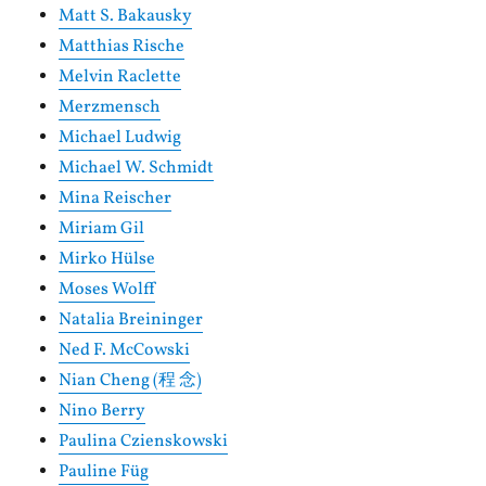
Matt S. Bakausky
Matthias Rische
Melvin Raclette
Merzmensch
Michael Ludwig
Michael W. Schmidt
Mina Reischer
Miriam Gil
Mirko Hülse
Moses Wolff
Natalia Breininger
Ned F. McCowski
Nian Cheng (程 念)
Nino Berry
Paulina Czienskowski
Pauline Füg