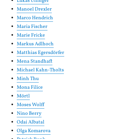
Lukas Ullinger
Manoel Drexler
Marco Hendrich
Maria Fischer
Marie Fricke
Markus Adlhoch
Matthias Egersdörfer
Mena Standhaft
Michael Kahn-Tholts
Minh Thu
Mona Filice
Mörtl
Moses Wolff
Nino Berry
Odai Albatal
Olga Komarova