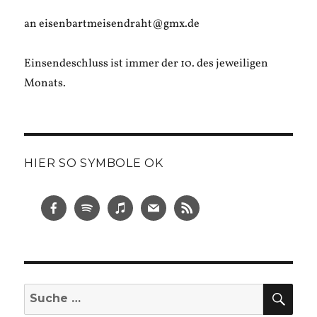
an eisenbartmeisendraht@gmx.de
Einsendeschluss ist immer der 10. des jeweiligen
Monats.
HIER SO SYMBOLE OK
SUC
Suche
nach: