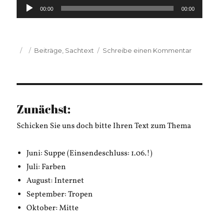
Audio-
00:00
00:00
Player
Veröffentlicht
Kategorien
zu
Beiträge
,
Sachtext
Schreibe einen Kommentar
am
Sarah
Grodd:
Agathe
Bauer
und
Zunächst:
der
afrikani
Schicken Sie uns doch bitte Ihren Text zum Thema
Regen
Juni: Suppe (Einsendeschluss: 1.06.!)
Juli: Farben
August: Internet
September: Tropen
Oktober: Mitte