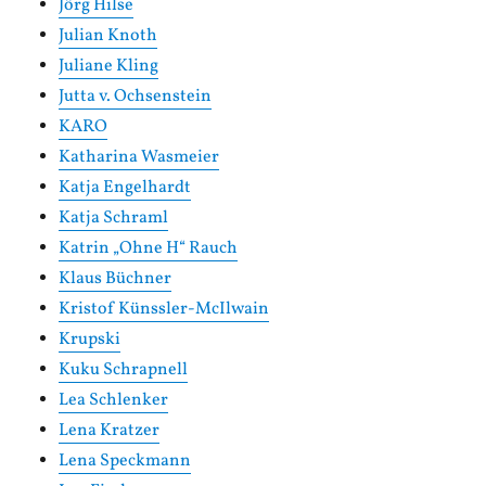
Jörg Hilse
Julian Knoth
Juliane Kling
Jutta v. Ochsenstein
KARO
Katharina Wasmeier
Katja Engelhardt
Katja Schraml
Katrin „Ohne H“ Rauch
Klaus Büchner
Kristof Künssler-McIlwain
Krupski
Kuku Schrapnell
Lea Schlenker
Lena Kratzer
Lena Speckmann