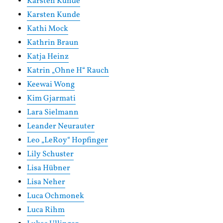
Karsten Kunde
Karsten Kunde
Kathi Mock
Kathrin Braun
Katja Heinz
Katrin „Ohne H“ Rauch
Keewai Wong
Kim Gjarmati
Lara Sielmann
Leander Neurauter
Leo „LeRoy“ Hopfinger
Lily Schuster
Lisa Hübner
Lisa Neher
Luca Ochmonek
Luca Rihm