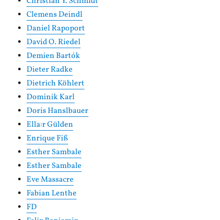
Christian Y. Schmidt
Clemens Deindl
Daniel Rapoport
David O. Riedel
Demien Bartók
Dieter Radke
Dietrich Köhlert
Dominik Karl
Doris Hanslbauer
Ella:r Gülden
Enrique Fiß
Esther Sambale
Esther Sambale
Eve Massacre
Fabian Lenthe
FD