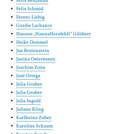
Felix Benjamin
Felix Schmid
Ferenc Liebig
Gordie Lachance
Hannes „HannaHerzfehlt“ Göldner
Heike Demmel
Jan Bratenstein
Janina Ostermann
Joachim Zons
José Ortega
Julia Gruber
Julia Gruber
Julia Ingold
Juliane Kling
Karlheinz Zuber
Karoline Schaum