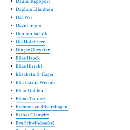
Daniel Rapoport
Daphne Elfenbein
Das Wil
David Telgin
Demien Bartók
Die Hoteltiere
Dinçer Güçyeter
Elias Hauck
Elias Hirschl
Elisabeth R. Hager
Ella Carina Werner
Ella:r Gülden
Elmar Tannert
Erasmus zu Rövershagen
Esther Gleuwitz
Eva Schwindsackel