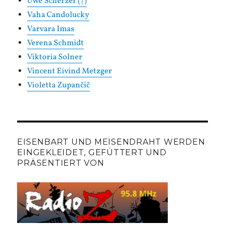
Uwe Scherzer (†)
Vaha Candolucky
Varvara Imas
Verena Schmidt
Viktoria Solner
Vincent Eivind Metzger
Violetta Zupančič
EISENBART UND MEISENDRAHT WERDEN
EINGEKLEIDET, GEFÜTTERT UND
PRÄSENTIERT VON