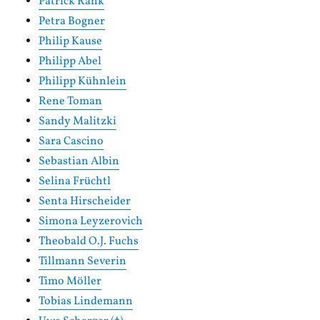
Patrick Rank
Petra Bogner
Philip Kause
Philipp Abel
Philipp Kühnlein
Rene Toman
Sandy Malitzki
Sara Cascino
Sebastian Albin
Selina Früchtl
Senta Hirscheider
Simona Leyzerovich
Theobald O.J. Fuchs
Tillmann Severin
Timo Möller
Tobias Lindemann