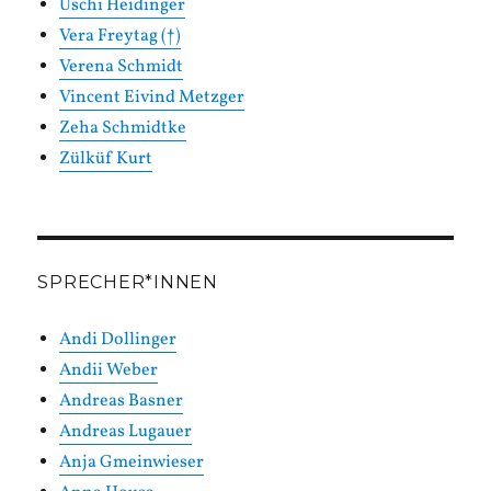
Uschi Heidinger
Vera Freytag (†)
Verena Schmidt
Vincent Eivind Metzger
Zeha Schmidtke
Zülküf Kurt
SPRECHER*INNEN
Andi Dollinger
Andii Weber
Andreas Basner
Andreas Lugauer
Anja Gmeinwieser