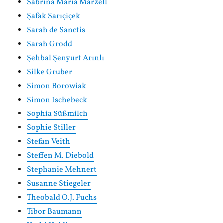
Sabrina Maria Marzell
Şafak Sarıçiçek
Sarah de Sanctis
Sarah Grodd
Şehbal Şenyurt Arınlı
Silke Gruber
Simon Borowiak
Simon Ischebeck
Sophia Süßmilch
Sophie Stiller
Stefan Veith
Steffen M. Diebold
Stephanie Mehnert
Susanne Stiegeler
Theobald O.J. Fuchs
Tibor Baumann