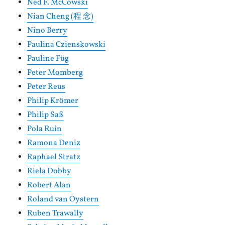
Ned F. McCowski
Nian Cheng (程 念)
Nino Berry
Paulina Czienskowski
Pauline Füg
Peter Momberg
Peter Reus
Philip Krömer
Philip Saß
Pola Ruin
Ramona Deniz
Raphael Stratz
Riela Dobby
Robert Alan
Roland van Oystern
Ruben Trawally