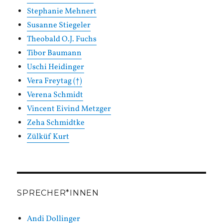
Stephanie Mehnert
Susanne Stiegeler
Theobald O.J. Fuchs
Tibor Baumann
Uschi Heidinger
Vera Freytag (†)
Verena Schmidt
Vincent Eivind Metzger
Zeha Schmidtke
Zülküf Kurt
SPRECHER*INNEN
Andi Dollinger