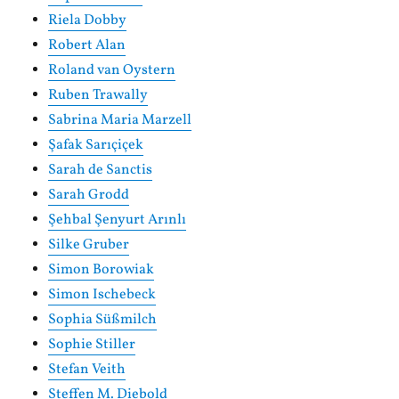
Riela Dobby
Robert Alan
Roland van Oystern
Ruben Trawally
Sabrina Maria Marzell
Şafak Sarıçiçek
Sarah de Sanctis
Sarah Grodd
Şehbal Şenyurt Arınlı
Silke Gruber
Simon Borowiak
Simon Ischebeck
Sophia Süßmilch
Sophie Stiller
Stefan Veith
Steffen M. Diebold