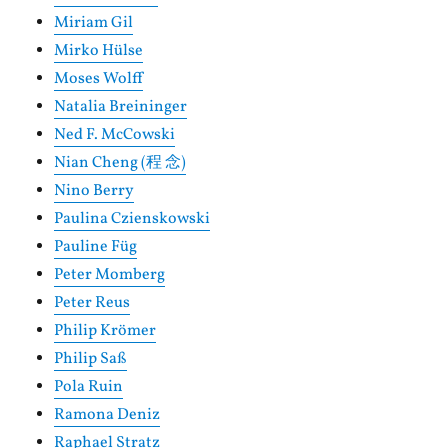
Miriam Gil
Mirko Hülse
Moses Wolff
Natalia Breininger
Ned F. McCowski
Nian Cheng (程 念)
Nino Berry
Paulina Czienskowski
Pauline Füg
Peter Momberg
Peter Reus
Philip Krömer
Philip Saß
Pola Ruin
Ramona Deniz
Raphael Stratz