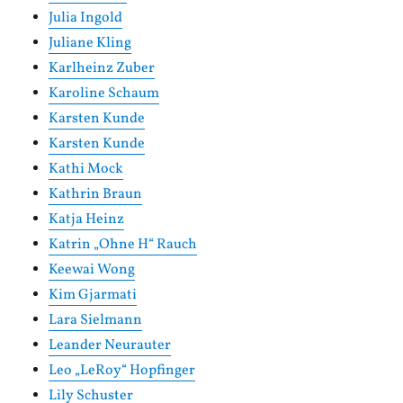
Julia Ingold
Juliane Kling
Karlheinz Zuber
Karoline Schaum
Karsten Kunde
Karsten Kunde
Kathi Mock
Kathrin Braun
Katja Heinz
Katrin „Ohne H“ Rauch
Keewai Wong
Kim Gjarmati
Lara Sielmann
Leander Neurauter
Leo „LeRoy“ Hopfinger
Lily Schuster