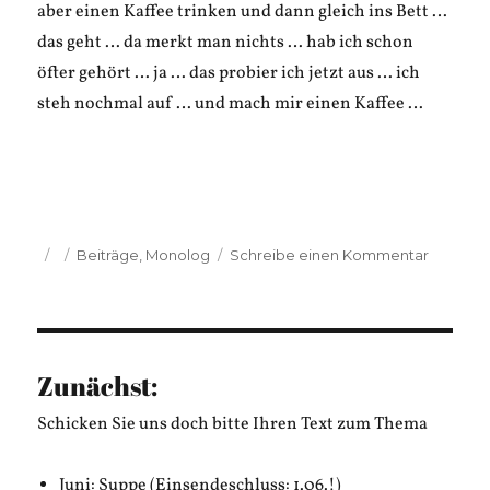
aber einen Kaffee trinken und dann gleich ins Bett …
das geht … da merkt man nichts … hab ich schon
öfter gehört … ja … das probier ich jetzt aus … ich
steh nochmal auf … und mach mir einen Kaffee …
Veröffentlicht
Kategorien
zu
Beiträge
,
Monolog
Schreibe einen Kommentar
am
Elmar
Tannert:
Innerer
Monolo
eines
Zunächst:
Kaffeetr
Schicken Sie uns doch bitte Ihren Text zum Thema
Juni: Suppe (Einsendeschluss: 1.06.!)