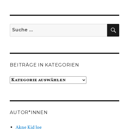
SUC
Suche
nach:
BEITRÄGE IN KATEGORIEN
Beiträge
in
Kategorien
AUTOR*INNEN
Akne Kid Joe