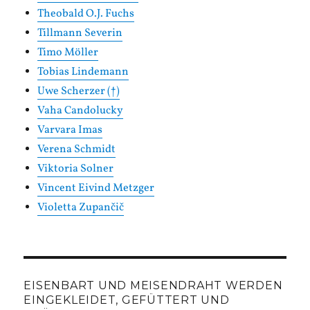
Theobald O.J. Fuchs
Tillmann Severin
Timo Möller
Tobias Lindemann
Uwe Scherzer (†)
Vaha Candolucky
Varvara Imas
Verena Schmidt
Viktoria Solner
Vincent Eivind Metzger
Violetta Zupančič
EISENBART UND MEISENDRAHT WERDEN
EINGEKLEIDET, GEFÜTTERT UND