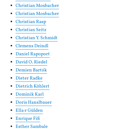
Christian Mosbacher
Christian Mosbacher
Christian Rasp
Christian Seitz
Christian Y. Schmidt
Clemens Deindl
Daniel Rapoport
David O. Riedel
Demien Bartók
Dieter Radke
Dietrich Köhlert
Dominik Karl
Doris Hanslbauer
Ella:r Gülden
Enrique Fiß
Esther Sambale