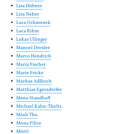
Lisa Hübner
Lisa Neher
Luca Ochmonek
Luca Rihm
Lukas Ullinger
Manoel Drexler
Marco Hendrich
Maria Fischer
Marie Fricke
Markus Adlhoch
Matthias Egersdörfer
Mena Standhaft
Michael Kahn-Tholts
Minh Thu
Mona Filice
Mörtl