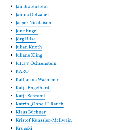
Jan Bratenstein
Janina Dotzauer
Jasper Nicolaisen
Jone Engel
Jörg Hilse
Julian Knoth
Juliane Kling
Jutta v. Ochsenstein
KARO
Katharina Wasmeier
Katja Engelhardt
Katja Schraml
Katrin „Ohne H“ Rauch
Klaus Büchner
Kristof Künssler-McIlwain
Krupski