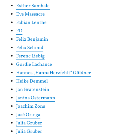
Esther Sambale
Eve Massacre
Fabian Lenthe
FD
Felix Benjamin
Felix Schmid
Ferenc Liebig
Gordie Lachance
Hannes „HannaHerzfehlt“ Göldner
Heike Demmel
Jan Bratenstein
Janina Ostermann
Joachim Zons
José Ortega
Julia Gruber
Julia Gruber