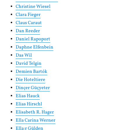
Christine Wiesel
Clara Fieger
Claus Caraut
Dan Reeder
Daniel Rapoport
Daphne Elfenbein
Das Wil
David Telgin
Demien Bartók
Die Hoteltiere
Dinçer Güçyeter
Elias Hauck
Elias Hirschl
Elisabeth R. Hager
Ella Carina Werner
Ella:r Gülden