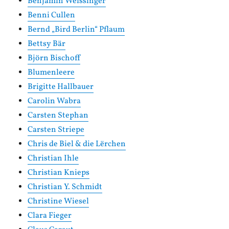
Benjamin Weissinger
Benni Cullen
Bernd „Bird Berlin“ Pflaum
Bettsy Bär
Björn Bischoff
Blumenleere
Brigitte Hallbauer
Carolin Wabra
Carsten Stephan
Carsten Striepe
Chris de Biel & die Lërchen
Christian Ihle
Christian Knieps
Christian Y. Schmidt
Christine Wiesel
Clara Fieger