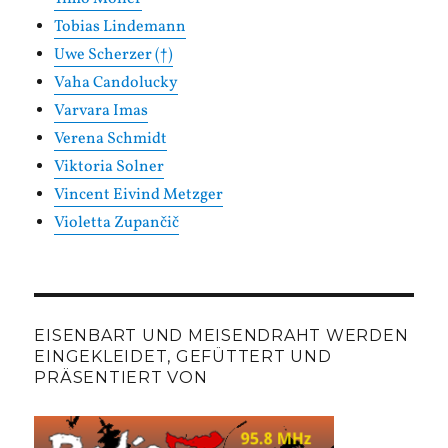
Tobias Lindemann
Uwe Scherzer (†)
Vaha Candolucky
Varvara Imas
Verena Schmidt
Viktoria Solner
Vincent Eivind Metzger
Violetta Zupančič
EISENBART UND MEISENDRAHT WERDEN
EINGEKLEIDET, GEFÜTTERT UND
PRÄSENTIERT VON