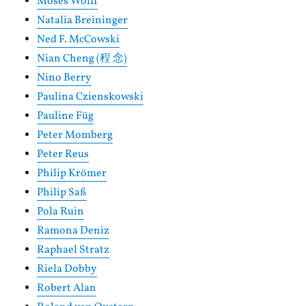
Moses Wolff
Natalia Breininger
Ned F. McCowski
Nian Cheng (程 念)
Nino Berry
Paulina Czienskowski
Pauline Füg
Peter Momberg
Peter Reus
Philip Krömer
Philip Saß
Pola Ruin
Ramona Deniz
Raphael Stratz
Riela Dobby
Robert Alan