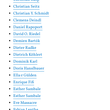
Christian Seitz
Christian Y. Schmidt
Clemens Deindl
Daniel Rapoport
David O. Riedel
Demien Bartók
Dieter Radke
Dietrich Köhlert
Dominik Karl
Doris Hanslbauer
Ella:r Gülden
Enrique Fiß
Esther Sambale
Esther Sambale
Eve Massacre
Fabian Lenthe