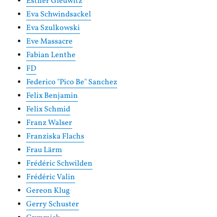
Esther Gleuwitz
Eva Schwindsackel
Eva Szulkowski
Eve Massacre
Fabian Lenthe
FD
Federico "Pico Be" Sanchez
Felix Benjamin
Felix Schmid
Franz Walser
Franziska Flachs
Frau Lärm
Frédéric Schwilden
Frédéric Valin
Gereon Klug
Gerry Schuster