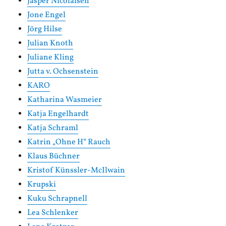
Jasper Nicolaisen
Jone Engel
Jörg Hilse
Julian Knoth
Juliane Kling
Jutta v. Ochsenstein
KARO
Katharina Wasmeier
Katja Engelhardt
Katja Schraml
Katrin „Ohne H“ Rauch
Klaus Büchner
Kristof Künssler-McIlwain
Krupski
Kuku Schrapnell
Lea Schlenker