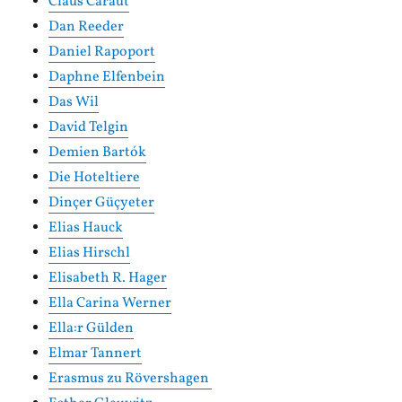
Claus Caraut
Dan Reeder
Daniel Rapoport
Daphne Elfenbein
Das Wil
David Telgin
Demien Bartók
Die Hoteltiere
Dinçer Güçyeter
Elias Hauck
Elias Hirschl
Elisabeth R. Hager
Ella Carina Werner
Ella:r Gülden
Elmar Tannert
Erasmus zu Rövershagen