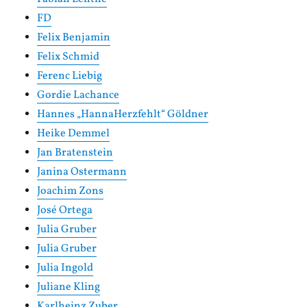
FD
Felix Benjamin
Felix Schmid
Ferenc Liebig
Gordie Lachance
Hannes „HannaHerzfehlt“ Göldner
Heike Demmel
Jan Bratenstein
Janina Ostermann
Joachim Zons
José Ortega
Julia Gruber
Julia Gruber
Julia Ingold
Juliane Kling
Karlheinz Zuber