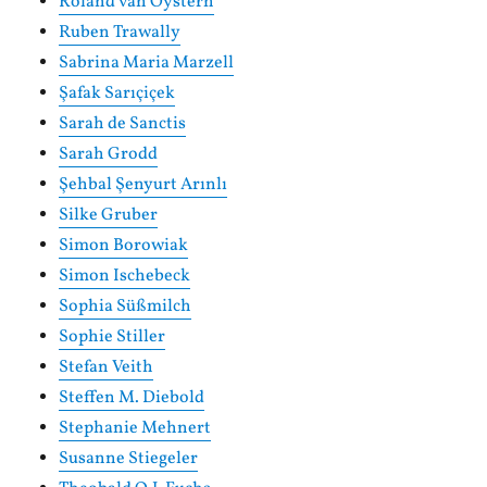
Roland van Oystern
Ruben Trawally
Sabrina Maria Marzell
Şafak Sarıçiçek
Sarah de Sanctis
Sarah Grodd
Şehbal Şenyurt Arınlı
Silke Gruber
Simon Borowiak
Simon Ischebeck
Sophia Süßmilch
Sophie Stiller
Stefan Veith
Steffen M. Diebold
Stephanie Mehnert
Susanne Stiegeler