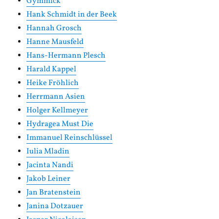
Gymmick
Hank Schmidt in der Beek
Hannah Grosch
Hanne Mausfeld
Hans-Hermann Plesch
Harald Kappel
Heike Fröhlich
Herrmann Asien
Holger Kellmeyer
Hydragea Must Die
Immanuel Reinschlüssel
Iulia Mladin
Jacinta Nandi
Jakob Leiner
Jan Bratenstein
Janina Dotzauer