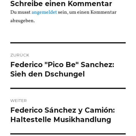
Schreibe einen Kommentar
Du musst
angemeldet
sein, um einen Kommentar
abzugeben.
Beitragsnavigation
ZURÜCK
Federico "Pico Be" Sanchez:
Vorheriger
Beitrag:
Sieh den Dschungel
WEITER
Federico Sánchez y Camión:
Nächster
Beitrag:
Haltestelle Musikhandlung