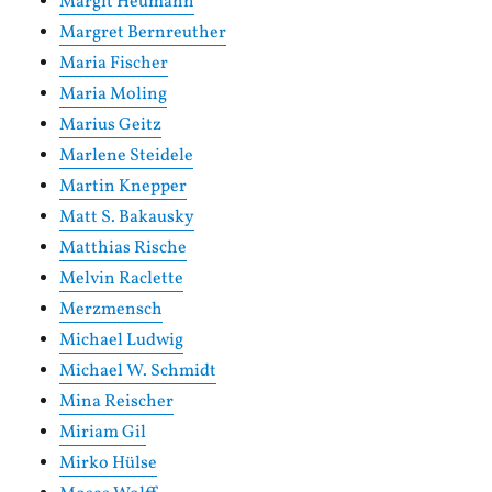
Margit Heumann
Margret Bernreuther
Maria Fischer
Maria Moling
Marius Geitz
Marlene Steidele
Martin Knepper
Matt S. Bakausky
Matthias Rische
Melvin Raclette
Merzmensch
Michael Ludwig
Michael W. Schmidt
Mina Reischer
Miriam Gil
Mirko Hülse