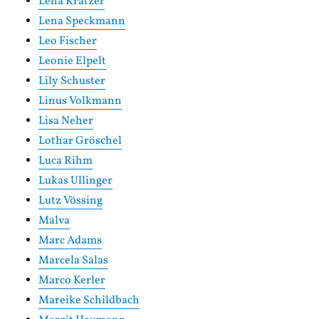
Lena Kratzer
Lena Speckmann
Leo Fischer
Leonie Elpelt
Lily Schuster
Linus Volkmann
Lisa Neher
Lothar Gröschel
Luca Rihm
Lukas Ullinger
Lutz Vössing
Malva
Marc Adams
Marcela Salas
Marco Kerler
Mareike Schildbach