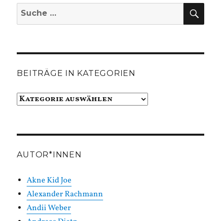
SUC
Suche
nach:
BEITRÄGE IN KATEGORIEN
Beiträge
in
Kategorien
AUTOR*INNEN
Akne Kid Joe
Alexander Rachmann
Andii Weber