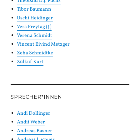
Theobald O.J. Fuchs
Tibor Baumann
Uschi Heidinger
Vera Freytag (†)
Verena Schmidt
Vincent Eivind Metzger
Zeha Schmidtke
Zülküf Kurt
SPRECHER*INNEN
Andi Dollinger
Andii Weber
Andreas Basner
Andreas Lugauer