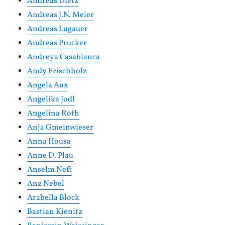
Andreas Dietz
Andreas J.N. Meier
Andreas Lugauer
Andreas Prucker
Andreya Casablanca
Andy Frischholz
Angela Aux
Angelika Jodl
Angelina Roth
Anja Gmeinwieser
Anna Housa
Anne D. Plau
Anselm Neft
Anz Nebel
Arabella Block
Bastian Kienitz