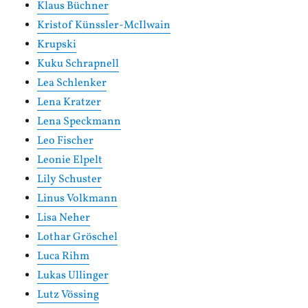
Klaus Büchner
Kristof Künssler-McIlwain
Krupski
Kuku Schrapnell
Lea Schlenker
Lena Kratzer
Lena Speckmann
Leo Fischer
Leonie Elpelt
Lily Schuster
Linus Volkmann
Lisa Neher
Lothar Gröschel
Luca Rihm
Lukas Ullinger
Lutz Vössing