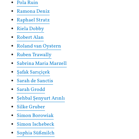
Pola Ruin
Ramona Deniz
Raphael Stratz
Riela Dobby
Robert Alan
Roland van Oystern
Ruben Trawally
Sabrina Maria Marzell
Şafak Sarıçiçek
Sarah de Sanctis
Sarah Grodd
Şehbal Şenyurt Arınlı
Silke Gruber
Simon Borowiak
Simon Ischebeck
Sophia Süßmilch