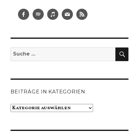
SUC
Suche
nach:
BEITRÄGE IN KATEGORIEN
Beiträge
in
Kategorien