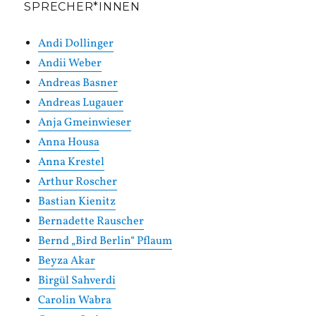
SPRECHER*INNEN
Andi Dollinger
Andii Weber
Andreas Basner
Andreas Lugauer
Anja Gmeinwieser
Anna Housa
Anna Krestel
Arthur Roscher
Bastian Kienitz
Bernadette Rauscher
Bernd „Bird Berlin“ Pflaum
Beyza Akar
Birgül Sahverdi
Carolin Wabra