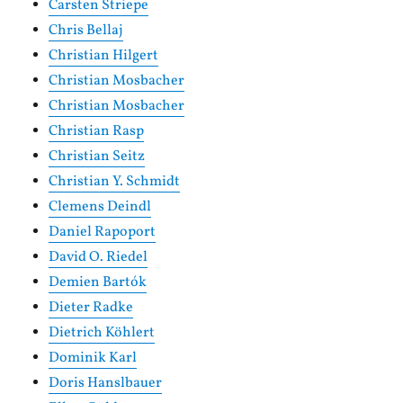
Carsten Striepe
Chris Bellaj
Christian Hilgert
Christian Mosbacher
Christian Mosbacher
Christian Rasp
Christian Seitz
Christian Y. Schmidt
Clemens Deindl
Daniel Rapoport
David O. Riedel
Demien Bartók
Dieter Radke
Dietrich Köhlert
Dominik Karl
Doris Hanslbauer