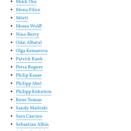
Minh Thu
Mona Filice
Mörtl
Moses Wolff
Nino Berry
Odai Albatal
Olga Komarova
Patrick Rank
Petra Bogner
Philip Kause
Philipp Abel
Philipp Kühnlein
Rene Toman
Sandy Malitzki
Sara Cascino
Sebastian Albin