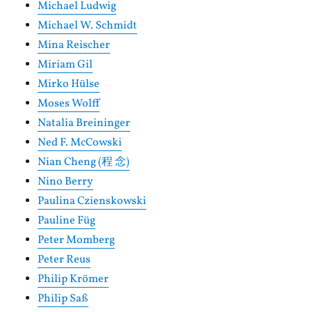
Michael Ludwig
Michael W. Schmidt
Mina Reischer
Miriam Gil
Mirko Hülse
Moses Wolff
Natalia Breininger
Ned F. McCowski
Nian Cheng (程 念)
Nino Berry
Paulina Czienskowski
Pauline Füg
Peter Momberg
Peter Reus
Philip Krömer
Philip Saß