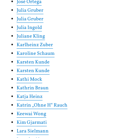
José Ortega
Julia Gruber
Julia Gruber
Julia Ingold
Juliane Kling
Karlheinz Zuber
Karoline Schaum
Karsten Kunde
Karsten Kunde
Kathi Mock
Kathrin Braun
Katja Heinz
Katrin „Ohne H“ Rauch
Keewai Wong
Kim Gjarmati
Lara Sielmann