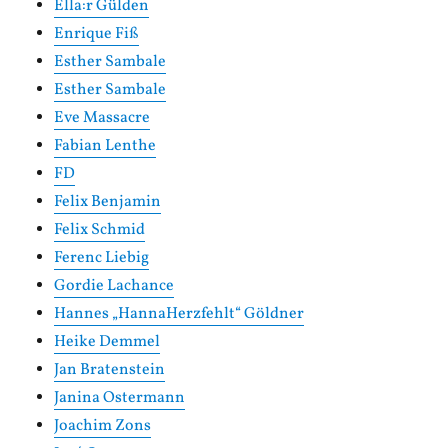
Ella:r Gülden
Enrique Fiß
Esther Sambale
Esther Sambale
Eve Massacre
Fabian Lenthe
FD
Felix Benjamin
Felix Schmid
Ferenc Liebig
Gordie Lachance
Hannes „HannaHerzfehlt“ Göldner
Heike Demmel
Jan Bratenstein
Janina Ostermann
Joachim Zons