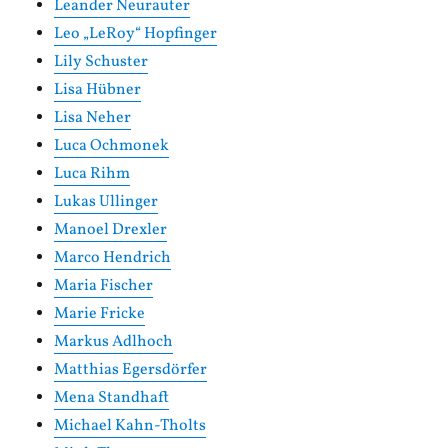
Leander Neurauter
Leo „LeRoy“ Hopfinger
Lily Schuster
Lisa Hübner
Lisa Neher
Luca Ochmonek
Luca Rihm
Lukas Ullinger
Manoel Drexler
Marco Hendrich
Maria Fischer
Marie Fricke
Markus Adlhoch
Matthias Egersdörfer
Mena Standhaft
Michael Kahn-Tholts