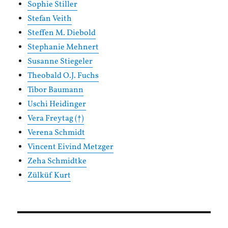
Sophie Stiller
Stefan Veith
Steffen M. Diebold
Stephanie Mehnert
Susanne Stiegeler
Theobald O.J. Fuchs
Tibor Baumann
Uschi Heidinger
Vera Freytag (†)
Verena Schmidt
Vincent Eivind Metzger
Zeha Schmidtke
Zülküf Kurt