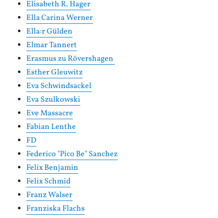
Elisabeth R. Hager
Ella Carina Werner
Ella:r Gülden
Elmar Tannert
Erasmus zu Rövershagen
Esther Gleuwitz
Eva Schwindsackel
Eva Szulkowski
Eve Massacre
Fabian Lenthe
FD
Federico "Pico Be" Sanchez
Felix Benjamin
Felix Schmid
Franz Walser
Franziska Flachs