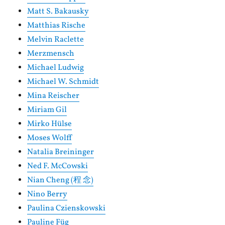
Matt S. Bakausky
Matthias Rische
Melvin Raclette
Merzmensch
Michael Ludwig
Michael W. Schmidt
Mina Reischer
Miriam Gil
Mirko Hülse
Moses Wolff
Natalia Breininger
Ned F. McCowski
Nian Cheng (程 念)
Nino Berry
Paulina Czienskowski
Pauline Füg