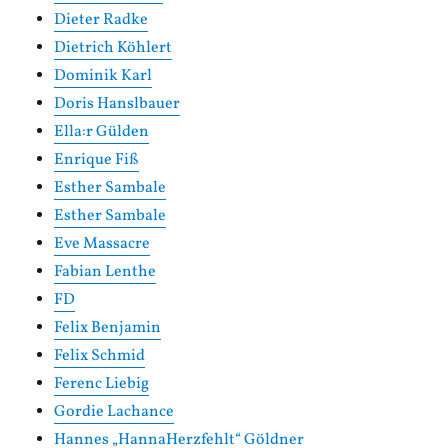
Dieter Radke
Dietrich Köhlert
Dominik Karl
Doris Hanslbauer
Ella:r Gülden
Enrique Fiß
Esther Sambale
Esther Sambale
Eve Massacre
Fabian Lenthe
FD
Felix Benjamin
Felix Schmid
Ferenc Liebig
Gordie Lachance
Hannes „HannaHerzfehlt“ Göldner