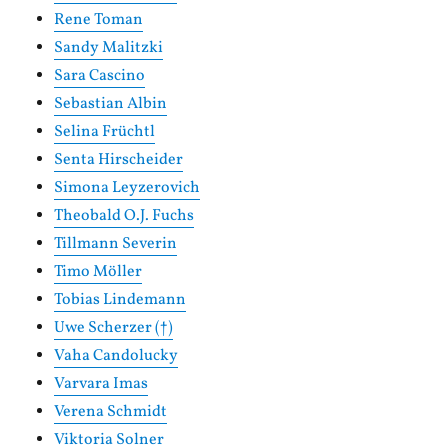
Rene Toman
Sandy Malitzki
Sara Cascino
Sebastian Albin
Selina Früchtl
Senta Hirscheider
Simona Leyzerovich
Theobald O.J. Fuchs
Tillmann Severin
Timo Möller
Tobias Lindemann
Uwe Scherzer (†)
Vaha Candolucky
Varvara Imas
Verena Schmidt
Viktoria Solner