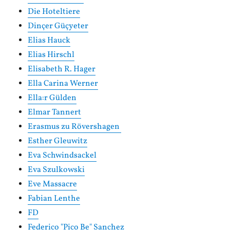
Die Hoteltiere
Dinçer Güçyeter
Elias Hauck
Elias Hirschl
Elisabeth R. Hager
Ella Carina Werner
Ella:r Gülden
Elmar Tannert
Erasmus zu Rövershagen
Esther Gleuwitz
Eva Schwindsackel
Eva Szulkowski
Eve Massacre
Fabian Lenthe
FD
Federico "Pico Be" Sanchez