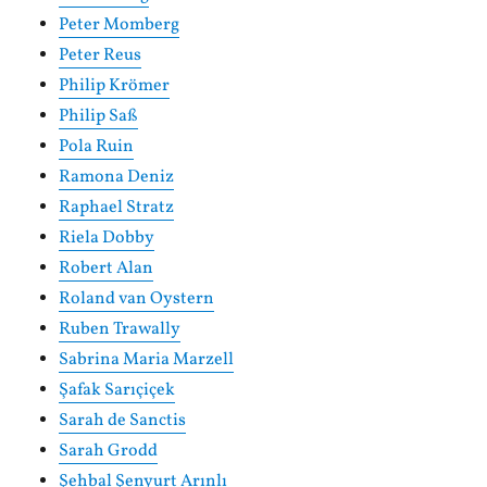
Peter Momberg
Peter Reus
Philip Krömer
Philip Saß
Pola Ruin
Ramona Deniz
Raphael Stratz
Riela Dobby
Robert Alan
Roland van Oystern
Ruben Trawally
Sabrina Maria Marzell
Şafak Sarıçiçek
Sarah de Sanctis
Sarah Grodd
Şehbal Şenyurt Arınlı