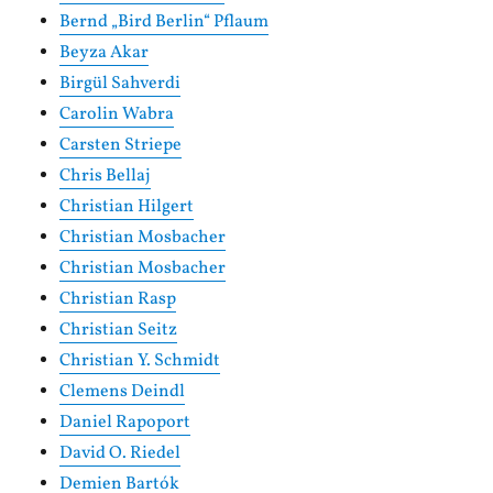
Bernd „Bird Berlin“ Pflaum
Beyza Akar
Birgül Sahverdi
Carolin Wabra
Carsten Striepe
Chris Bellaj
Christian Hilgert
Christian Mosbacher
Christian Mosbacher
Christian Rasp
Christian Seitz
Christian Y. Schmidt
Clemens Deindl
Daniel Rapoport
David O. Riedel
Demien Bartók