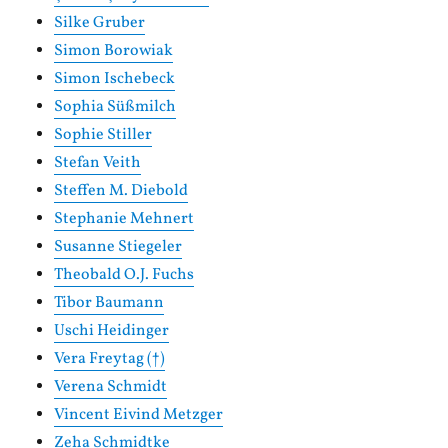
Silke Gruber
Simon Borowiak
Simon Ischebeck
Sophia Süßmilch
Sophie Stiller
Stefan Veith
Steffen M. Diebold
Stephanie Mehnert
Susanne Stiegeler
Theobald O.J. Fuchs
Tibor Baumann
Uschi Heidinger
Vera Freytag (†)
Verena Schmidt
Vincent Eivind Metzger
Zeha Schmidtke