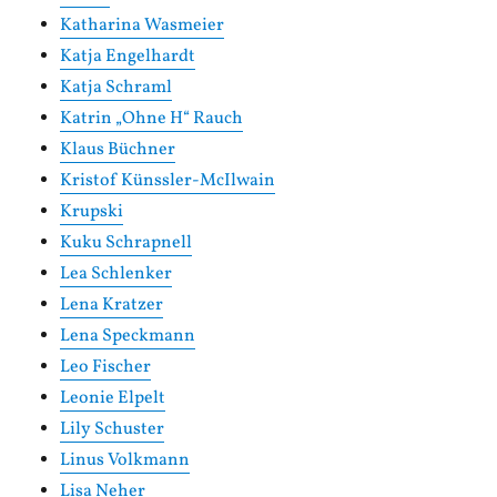
Katharina Wasmeier
Katja Engelhardt
Katja Schraml
Katrin „Ohne H“ Rauch
Klaus Büchner
Kristof Künssler-McIlwain
Krupski
Kuku Schrapnell
Lea Schlenker
Lena Kratzer
Lena Speckmann
Leo Fischer
Leonie Elpelt
Lily Schuster
Linus Volkmann
Lisa Neher