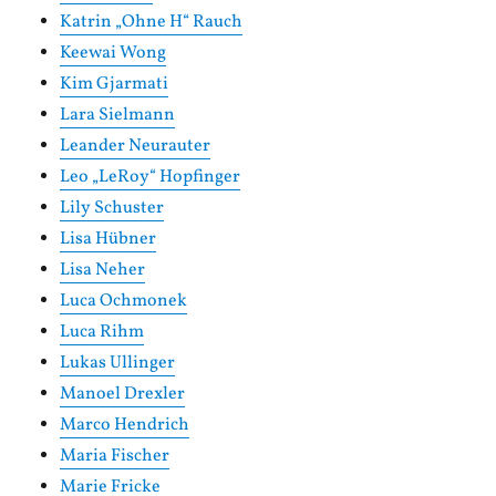
Katrin „Ohne H“ Rauch
Keewai Wong
Kim Gjarmati
Lara Sielmann
Leander Neurauter
Leo „LeRoy“ Hopfinger
Lily Schuster
Lisa Hübner
Lisa Neher
Luca Ochmonek
Luca Rihm
Lukas Ullinger
Manoel Drexler
Marco Hendrich
Maria Fischer
Marie Fricke