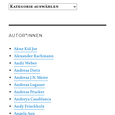
Beiträge
in
Kategorien
AUTOR*INNEN
Akne Kid Joe
Alexander Rachmann
Andii Weber
Andreas Dietz
Andreas J.N. Meier
Andreas Lugauer
Andreas Prucker
Andreya Casablanca
Andy Frischholz
Angela Aux