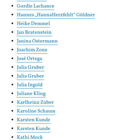
Gordie Lachance
Hannes „HannaHerzfehlt“ Göldner
Heike Demmel
Jan Bratenstein
Janina Ostermann
Joachim Zons
José Ortega
Julia Gruber
Julia Gruber
Julia Ingold
Juliane Kling
Karlheinz Zuber
Karoline Schaum
Karsten Kunde
Karsten Kunde
Kathi Mock