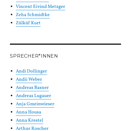
Vincent Eivind Metzger
Zeha Schmidtke
Zülküf Kurt
SPRECHER*INNEN
Andi Dollinger
Andii Weber
Andreas Basner
Andreas Lugauer
Anja Gmeinwieser
Anna Housa
Anna Krestel
Arthur Roscher