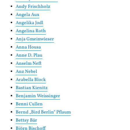
Andy Frischholz
Angela Aux
Angelika Jodl
Angelina Roth
Anja Gmeinwieser
Anna Housa
Anne D. Plau
Anselm Neft
Anz Nebel
Arabella Block
Bastian Kienitz
Benjamin Weissinger
Benni Cullen
Bernd „Bird Berlin“ Pflaum
Bettsy Bär
Björn Bischoff