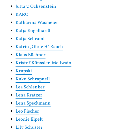
Jutta v. Ochsenstein
KARO
Katharina Wasmeier
Katja Engelhardt
Katja Schraml
Katrin „Ohne H“ Rauch
Klaus Büchner
Kristof Künssler-McIlwain
Krupski
Kuku Schrapnell
Lea Schlenker
Lena Kratzer
Lena Speckmann
Leo Fischer
Leonie Elpelt
Lily Schuster