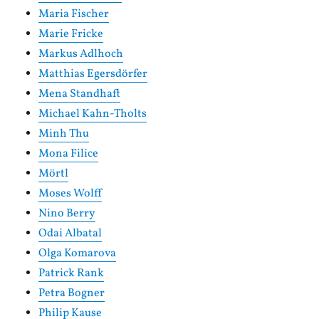
Maria Fischer
Marie Fricke
Markus Adlhoch
Matthias Egersdörfer
Mena Standhaft
Michael Kahn-Tholts
Minh Thu
Mona Filice
Mörtl
Moses Wolff
Nino Berry
Odai Albatal
Olga Komarova
Patrick Rank
Petra Bogner
Philip Kause