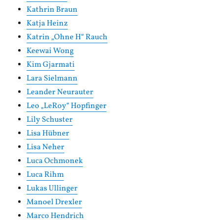
Kathrin Braun
Katja Heinz
Katrin „Ohne H“ Rauch
Keewai Wong
Kim Gjarmati
Lara Sielmann
Leander Neurauter
Leo „LeRoy“ Hopfinger
Lily Schuster
Lisa Hübner
Lisa Neher
Luca Ochmonek
Luca Rihm
Lukas Ullinger
Manoel Drexler
Marco Hendrich