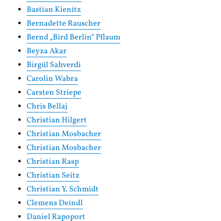
Bastian Kienitz
Bernadette Rauscher
Bernd „Bird Berlin“ Pflaum
Beyza Akar
Birgül Sahverdi
Carolin Wabra
Carsten Striepe
Chris Bellaj
Christian Hilgert
Christian Mosbacher
Christian Mosbacher
Christian Rasp
Christian Seitz
Christian Y. Schmidt
Clemens Deindl
Daniel Rapoport