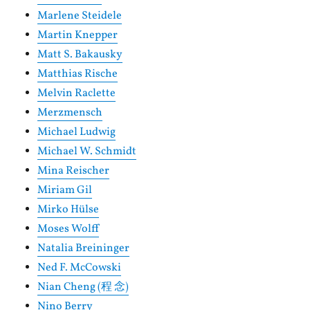
Marlene Steidele
Martin Knepper
Matt S. Bakausky
Matthias Rische
Melvin Raclette
Merzmensch
Michael Ludwig
Michael W. Schmidt
Mina Reischer
Miriam Gil
Mirko Hülse
Moses Wolff
Natalia Breininger
Ned F. McCowski
Nian Cheng (程 念)
Nino Berry