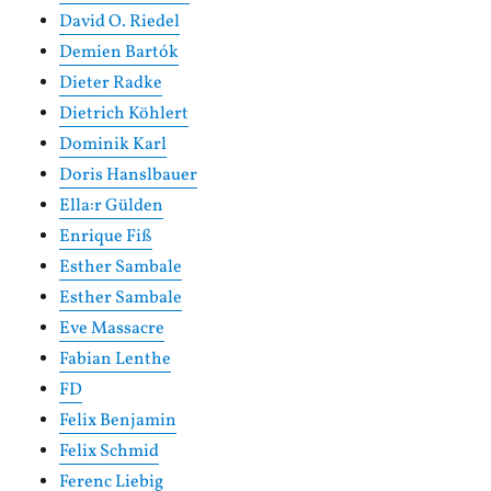
David O. Riedel
Demien Bartók
Dieter Radke
Dietrich Köhlert
Dominik Karl
Doris Hanslbauer
Ella:r Gülden
Enrique Fiß
Esther Sambale
Esther Sambale
Eve Massacre
Fabian Lenthe
FD
Felix Benjamin
Felix Schmid
Ferenc Liebig