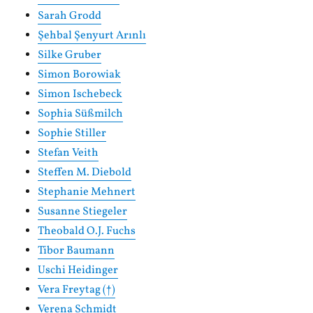
Sarah Grodd
Şehbal Şenyurt Arınlı
Silke Gruber
Simon Borowiak
Simon Ischebeck
Sophia Süßmilch
Sophie Stiller
Stefan Veith
Steffen M. Diebold
Stephanie Mehnert
Susanne Stiegeler
Theobald O.J. Fuchs
Tibor Baumann
Uschi Heidinger
Vera Freytag (†)
Verena Schmidt