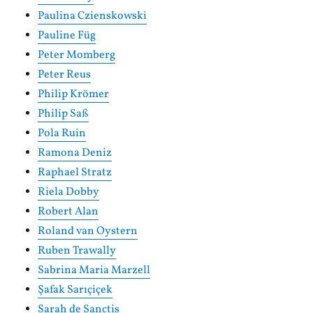
Paulina Czienskowski
Pauline Füg
Peter Momberg
Peter Reus
Philip Krömer
Philip Saß
Pola Ruin
Ramona Deniz
Raphael Stratz
Riela Dobby
Robert Alan
Roland van Oystern
Ruben Trawally
Sabrina Maria Marzell
Şafak Sarıçiçek
Sarah de Sanctis