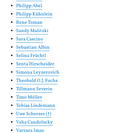
Philipp Abel
Philipp Kühnlein
Rene Toman
Sandy Malitzki
Sara Cascino
Sebastian Albin
Selina Früchtl
Senta Hirscheider
Simona Leyzerovich
Theobald O.J. Fuchs
Tillmann Severin
Timo Möller
Tobias Lindemann
Uwe Scherzer (†)
Vaha Candolucky
Varvara Imas