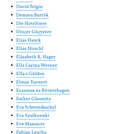
David Telgin
Demien Bartók
Die Hoteltiere
Dinçer Güçyeter
Elias Hauck
Elias Hirschl
Elisabeth R. Hager
Ella Carina Werner
Ella:r Gülden
Elmar Tannert
Erasmus zu Rövershagen
Esther Gleuwitz
Eva Schwindsackel
Eva Szulkowski
Eve Massacre
Fabian Lenthe